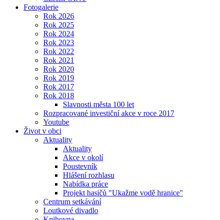
Fotogalerie
Rok 2026
Rok 2025
Rok 2024
Rok 2023
Rok 2022
Rok 2021
Rok 2020
Rok 2019
Rok 2017
Rok 2018
Slavnosti města 100 let
Rozpracované investiční akce v roce 2017
Youtube
Život v obci
Aktuality
Aktuality
Akce v okolí
Poustevník
Hlášení rozhlasu
Nabídka práce
Projekt hasičů "Ukažme vodě hranice"
Centrum setkávání
Loutkové divadlo
Knihovna