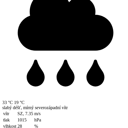
33 °C
19 °C
slabý déšť, mírný severozápadní vítr
vítr
SZ, 7.35
m/s
tlak
1015
hPa
vlhkost
28
%