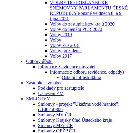
VOLBY DO POSLANECKÉ
SNĚMOVNY PARLAMENTU ČESKÉ
REPUBLIKY konané ve dnech 8. a 9.
října 2021
Volby do zastupitelstev krajů 2020
Volby do Senátu PČR 2020
Volby 2019
Volby
Volby ZO 2018
Volby prezidenta
Volby 2017
Odbory úřadu
Informace z evidence obyvatel
Informace z odborů (evidence, odpady)
Ostatní infrastruktura
Zastupitelstvo obce
Podklady pro zastupitele
Usnesení ZM
SMLOUVY
Smlouvy - projekt "Ukažme vodě hranice",
č.100250806
Smlouvy MV ČR
Smlouvy Krajský úřad Ústeckého kraje
Smlouvy MZe ČR
Smlouvy OPŽP ČR