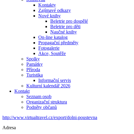
Kontakty
Zajímavé odkazy
Nové knihy
Beletrie pro dospělé
Beletrie pro děti
Naučné knihy
On-line katalog
Propagační předměty
Fotogalerie
Akce, Soutěže
Spolky
Památky
Příroda
Turistika
Informační servis
Kulturní kalendář 2026
Kontakt
Seznam osob
Organizační struktura
Podněty občanů
http://www.virtualtravel.cz/export/dolni-poustevna
Adresa