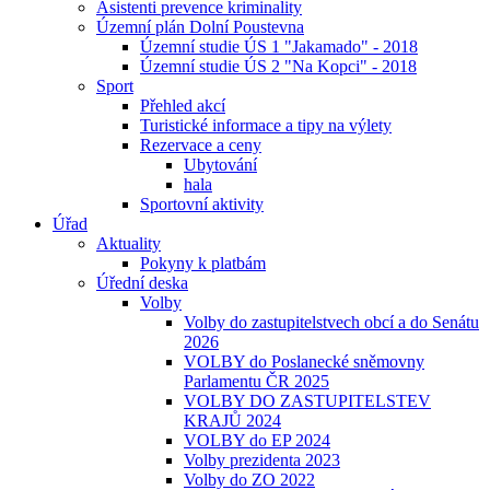
Asistenti prevence kriminality
Územní plán Dolní Poustevna
Územní studie ÚS 1 "Jakamado" - 2018
Územní studie ÚS 2 "Na Kopci" - 2018
Sport
Přehled akcí
Turistické informace a tipy na výlety
Rezervace a ceny
Ubytování
hala
Sportovní aktivity
Úřad
Aktuality
Pokyny k platbám
Úřední deska
Volby
Volby do zastupitelstvech obcí a do Senátu
2026
VOLBY do Poslanecké sněmovny
Parlamentu ČR 2025
VOLBY DO ZASTUPITELSTEV
KRAJŮ 2024
VOLBY do EP 2024
Volby prezidenta 2023
Volby do ZO 2022