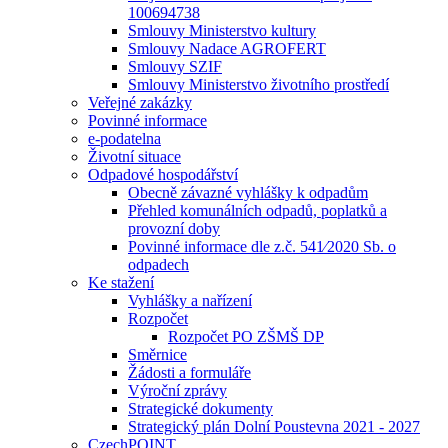
100694738
Smlouvy Ministerstvo kultury
Smlouvy Nadace AGROFERT
Smlouvy SZIF
Smlouvy Ministerstvo životního prostředí
Veřejné zakázky
Povinné informace
e-podatelna
Životní situace
Odpadové hospodářství
Obecně závazné vyhlášky k odpadům
Přehled komunálních odpadů, poplatků a
provozní doby
Povinné informace dle z.č. 541⁄2020 Sb. o
odpadech
Ke stažení
Vyhlášky a nařízení
Rozpočet
Rozpočet PO ZŠMŠ DP
Směrnice
Žádosti a formuláře
Výroční zprávy
Strategické dokumenty
Strategický plán Dolní Poustevna 2021 - 2027
CzechPOINT