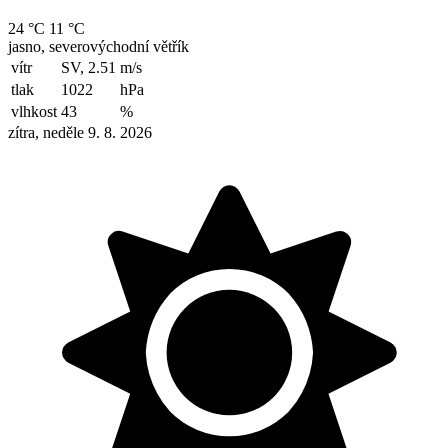
24 °C
11 °C
jasno, severovýchodní větřík
vítr
SV, 2.51
m/s
tlak
1022
hPa
vlhkost
43
%
zítra, neděle 9. 8. 2026