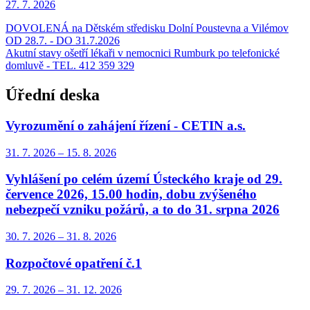
27. 7.
2026
DOVOLENÁ na Dětském středisku Dolní Poustevna a Vilémov
OD 28.7. - DO 31.7.2026
Akutní stavy ošetří lékaři v nemocnici Rumburk po telefonické
domluvě - TEL. 412 359 329
Úřední deska
Vyrozumění o zahájení řízení - CETIN a.s.
31. 7.
2026
–
15. 8.
2026
Vyhlášení po celém území Ústeckého kraje od 29.
července 2026, 15.00 hodin, dobu zvýšeného
nebezpečí vzniku požárů, a to do 31. srpna 2026
30. 7.
2026
–
31. 8.
2026
Rozpočtové opatření č.1
29. 7.
2026
–
31. 12.
2026