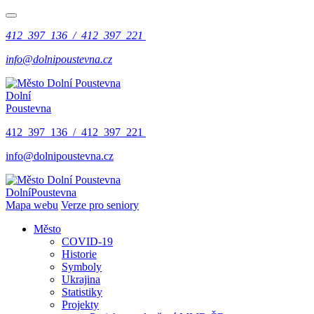
412 397 136 / 412 397 221
info@dolnipoustevna.cz
Dolní
Poustevna
412 397 136 / 412 397 221
info@dolnipoustevna.cz
Dolní
Poustevna
Mapa webu
Verze pro seniory
Město
COVID-19
Historie
Symboly
Ukrajina
Statistiky
Projekty