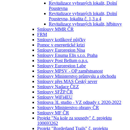
Revitalizace vybraných lokalit, Dolní
Poustevna
Revitalizace vybraných lokalit, Dolní
Poustevna, lokalita č. 1,3 a 4
Revitalizace vybraných lokalit, hřbitovy
Smlouvy MMR ČR
FRM
Smlouvy kotlíkové půjčky
Pomoc v energetické krizi
Smlouvy Euroregion Nisa
Smlouvy Enuma Elis s.r.o. Praha
Smlouvy Post Bellum o.p.s.
Smlouvy Euroregion Labe
Smlouvy MPSV - OP zaměstnanost
Smlouvy Ministerstvo průmyslu a obchodu
Smlouvy přes MAS Český sever
Smlouvy Nadace ČEZ
Smlouvy SFŽP ČR
Smlouvy WiFi4EU
Smlouva 3L studio - VZ odpady r. 2020-2022
Smlouvy Ministerstvo obrany ČR
Smlouvy MF ČR
Projekt "Na kole za sousedy" č. projektu
100693262
Projekt "Borderland Trails" č. projektu