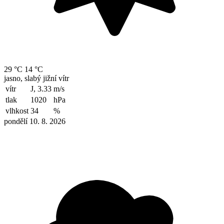
29 °C
14 °C
jasno, slabý jižní vítr
vítr
J, 3.33
m/s
tlak
1020
hPa
vlhkost
34
%
pondělí 10. 8. 2026