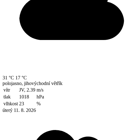
31 °C
17 °C
polojasno, jihovýchodní větřík
vítr
JV, 2.39
m/s
tlak
1018
hPa
vlhkost
23
%
úterý 11. 8. 2026