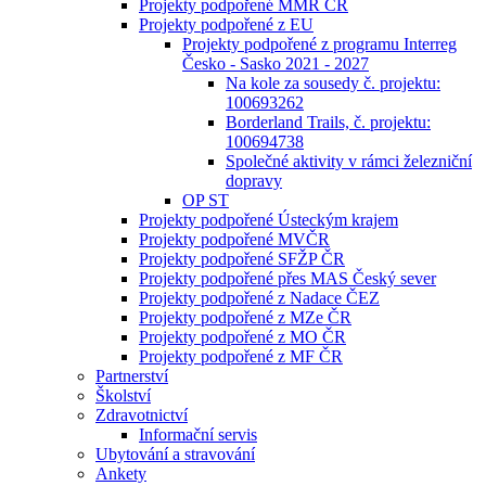
Projekty podpořené MMR ČR
Projekty podpořené z EU
Projekty podpořené z programu Interreg
Česko - Sasko 2021 - 2027
Na kole za sousedy č. projektu:
100693262
Borderland Trails, č. projektu:
100694738
Společné aktivity v rámci železniční
dopravy
OP ST
Projekty podpořené Ústeckým krajem
Projekty podpořené MVČR
Projekty podpořené SFŽP ČR
Projekty podpořené přes MAS Český sever
Projekty podpořené z Nadace ČEZ
Projekty podpořené z MZe ČR
Projekty podpořené z MO ČR
Projekty podpořené z MF ČR
Partnerství
Školství
Zdravotnictví
Informační servis
Ubytování a stravování
Ankety