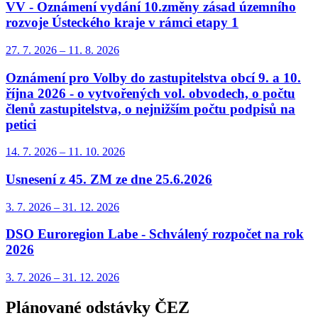
VV - Oznámení vydání 10.změny zásad územního
rozvoje Ústeckého kraje v rámci etapy 1
27. 7.
2026
–
11. 8.
2026
Oznámení pro Volby do zastupitelstva obcí 9. a 10.
října 2026 - o vytvořených vol. obvodech, o počtu
členů zastupitelstva, o nejnižším počtu podpisů na
petici
14. 7.
2026
–
11. 10.
2026
Usnesení z 45. ZM ze dne 25.6.2026
3. 7.
2026
–
31. 12.
2026
DSO Euroregion Labe - Schválený rozpočet na rok
2026
3. 7.
2026
–
31. 12.
2026
Plánované odstávky ČEZ