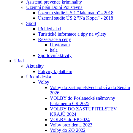
Asistenti prevence kriminality
Územní plán Dolní Poustevna
Územní studie ÚS 1 "Jakamado" - 2018
Územní studie ÚS 2 "Na Kopci" - 2018
Sport
Přehled akcí
Turistické informace a tipy na výlety
Rezervace a ceny
Ubytování
hala
Sportovní aktivity
Úřad
Aktuality
Pokyny k platbám
Úřední deska
Volby
Volby do zastupitelstvech obcí a do Senátu
2026
VOLBY do Poslanecké sněmovny
Parlamentu ČR 2025
VOLBY DO ZASTUPITELSTEV
KRAJŮ 2024
VOLBY do EP 2024
Volby prezidenta 2023
Volby do ZO 2022