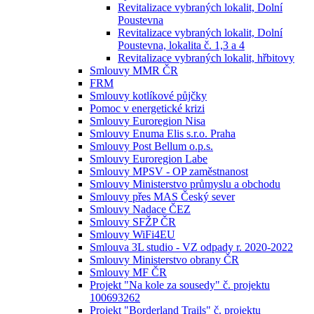
Revitalizace vybraných lokalit, Dolní
Poustevna
Revitalizace vybraných lokalit, Dolní
Poustevna, lokalita č. 1,3 a 4
Revitalizace vybraných lokalit, hřbitovy
Smlouvy MMR ČR
FRM
Smlouvy kotlíkové půjčky
Pomoc v energetické krizi
Smlouvy Euroregion Nisa
Smlouvy Enuma Elis s.r.o. Praha
Smlouvy Post Bellum o.p.s.
Smlouvy Euroregion Labe
Smlouvy MPSV - OP zaměstnanost
Smlouvy Ministerstvo průmyslu a obchodu
Smlouvy přes MAS Český sever
Smlouvy Nadace ČEZ
Smlouvy SFŽP ČR
Smlouvy WiFi4EU
Smlouva 3L studio - VZ odpady r. 2020-2022
Smlouvy Ministerstvo obrany ČR
Smlouvy MF ČR
Projekt "Na kole za sousedy" č. projektu
100693262
Projekt "Borderland Trails" č. projektu