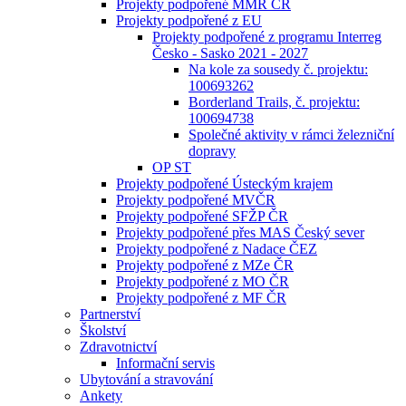
Projekty podpořené MMR ČR
Projekty podpořené z EU
Projekty podpořené z programu Interreg
Česko - Sasko 2021 - 2027
Na kole za sousedy č. projektu:
100693262
Borderland Trails, č. projektu:
100694738
Společné aktivity v rámci železniční
dopravy
OP ST
Projekty podpořené Ústeckým krajem
Projekty podpořené MVČR
Projekty podpořené SFŽP ČR
Projekty podpořené přes MAS Český sever
Projekty podpořené z Nadace ČEZ
Projekty podpořené z MZe ČR
Projekty podpořené z MO ČR
Projekty podpořené z MF ČR
Partnerství
Školství
Zdravotnictví
Informační servis
Ubytování a stravování
Ankety