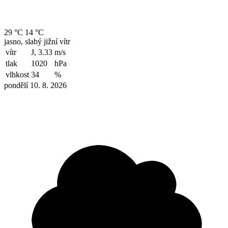
29 °C
14 °C
jasno, slabý jižní vítr
vítr
J, 3.33
m/s
tlak
1020
hPa
vlhkost
34
%
pondělí 10. 8. 2026