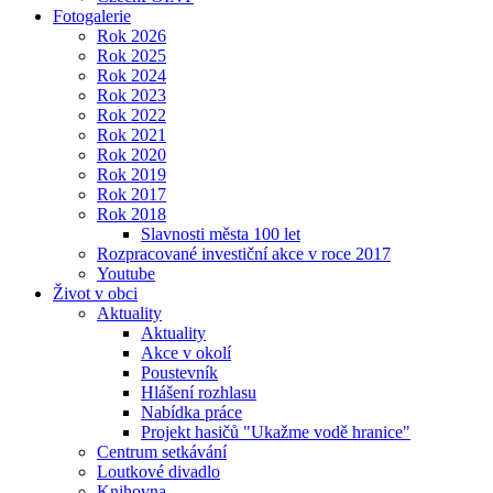
Fotogalerie
Rok 2026
Rok 2025
Rok 2024
Rok 2023
Rok 2022
Rok 2021
Rok 2020
Rok 2019
Rok 2017
Rok 2018
Slavnosti města 100 let
Rozpracované investiční akce v roce 2017
Youtube
Život v obci
Aktuality
Aktuality
Akce v okolí
Poustevník
Hlášení rozhlasu
Nabídka práce
Projekt hasičů "Ukažme vodě hranice"
Centrum setkávání
Loutkové divadlo
Knihovna