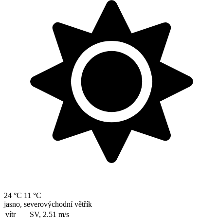
24 °C
11 °C
jasno, severovýchodní větřík
vítr
SV, 2.51
m/s