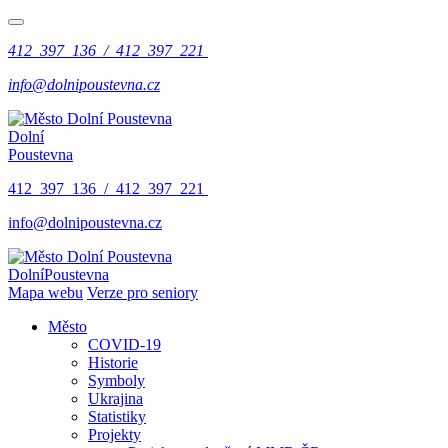
412 397 136 / 412 397 221
info@dolnipoustevna.cz
Dolní
Poustevna
412 397 136 / 412 397 221
info@dolnipoustevna.cz
Dolní
Poustevna
Mapa webu
Verze pro seniory
Město
COVID-19
Historie
Symboly
Ukrajina
Statistiky
Projekty