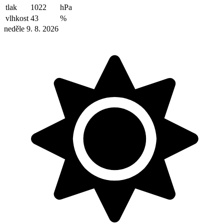
tlak
1022
hPa
vlhkost
43
%
neděle 9. 8. 2026