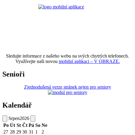
Sledujte informace z našeho webu na svých chytrých telefonech.
Využívejte naši novou
mobilní aplikaci – V OBRAZE.
Senioři
Zjednodušená verze stránek nejen pro seniory
Kalendář
Srpen
2026
Po
Út
St
Čt
Pá
So
Ne
27
28
29
30
31
1
2