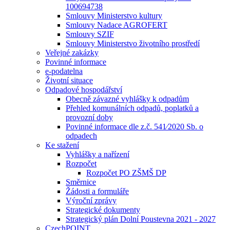
100694738
Smlouvy Ministerstvo kultury
Smlouvy Nadace AGROFERT
Smlouvy SZIF
Smlouvy Ministerstvo životního prostředí
Veřejné zakázky
Povinné informace
e-podatelna
Životní situace
Odpadové hospodářství
Obecně závazné vyhlášky k odpadům
Přehled komunálních odpadů, poplatků a
provozní doby
Povinné informace dle z.č. 541⁄2020 Sb. o
odpadech
Ke stažení
Vyhlášky a nařízení
Rozpočet
Rozpočet PO ZŠMŠ DP
Směrnice
Žádosti a formuláře
Výroční zprávy
Strategické dokumenty
Strategický plán Dolní Poustevna 2021 - 2027
CzechPOINT