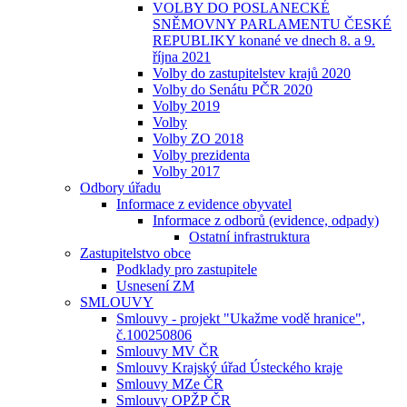
VOLBY DO POSLANECKÉ
SNĚMOVNY PARLAMENTU ČESKÉ
REPUBLIKY konané ve dnech 8. a 9.
října 2021
Volby do zastupitelstev krajů 2020
Volby do Senátu PČR 2020
Volby 2019
Volby
Volby ZO 2018
Volby prezidenta
Volby 2017
Odbory úřadu
Informace z evidence obyvatel
Informace z odborů (evidence, odpady)
Ostatní infrastruktura
Zastupitelstvo obce
Podklady pro zastupitele
Usnesení ZM
SMLOUVY
Smlouvy - projekt "Ukažme vodě hranice",
č.100250806
Smlouvy MV ČR
Smlouvy Krajský úřad Ústeckého kraje
Smlouvy MZe ČR
Smlouvy OPŽP ČR