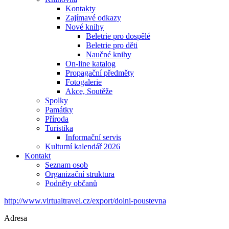
Kontakty
Zajímavé odkazy
Nové knihy
Beletrie pro dospělé
Beletrie pro děti
Naučné knihy
On-line katalog
Propagační předměty
Fotogalerie
Akce, Soutěže
Spolky
Památky
Příroda
Turistika
Informační servis
Kulturní kalendář 2026
Kontakt
Seznam osob
Organizační struktura
Podněty občanů
http://www.virtualtravel.cz/export/dolni-poustevna
Adresa