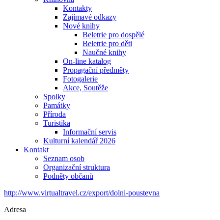
Kontakty
Zajímavé odkazy
Nové knihy
Beletrie pro dospělé
Beletrie pro děti
Naučné knihy
On-line katalog
Propagační předměty
Fotogalerie
Akce, Soutěže
Spolky
Památky
Příroda
Turistika
Informační servis
Kulturní kalendář 2026
Kontakt
Seznam osob
Organizační struktura
Podněty občanů
http://www.virtualtravel.cz/export/dolni-poustevna
Adresa