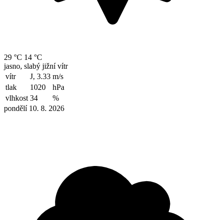
29 °C
14 °C
jasno, slabý jižní vítr
vítr
J, 3.33
m/s
tlak
1020
hPa
vlhkost
34
%
pondělí 10. 8. 2026