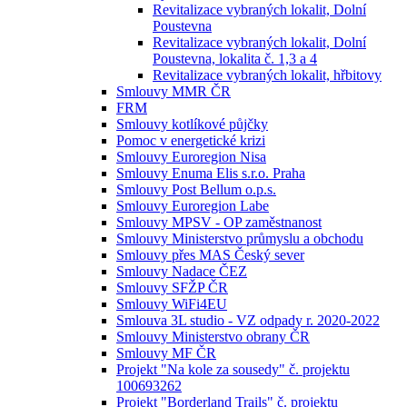
Revitalizace vybraných lokalit, Dolní
Poustevna
Revitalizace vybraných lokalit, Dolní
Poustevna, lokalita č. 1,3 a 4
Revitalizace vybraných lokalit, hřbitovy
Smlouvy MMR ČR
FRM
Smlouvy kotlíkové půjčky
Pomoc v energetické krizi
Smlouvy Euroregion Nisa
Smlouvy Enuma Elis s.r.o. Praha
Smlouvy Post Bellum o.p.s.
Smlouvy Euroregion Labe
Smlouvy MPSV - OP zaměstnanost
Smlouvy Ministerstvo průmyslu a obchodu
Smlouvy přes MAS Český sever
Smlouvy Nadace ČEZ
Smlouvy SFŽP ČR
Smlouvy WiFi4EU
Smlouva 3L studio - VZ odpady r. 2020-2022
Smlouvy Ministerstvo obrany ČR
Smlouvy MF ČR
Projekt "Na kole za sousedy" č. projektu
100693262
Projekt "Borderland Trails" č. projektu