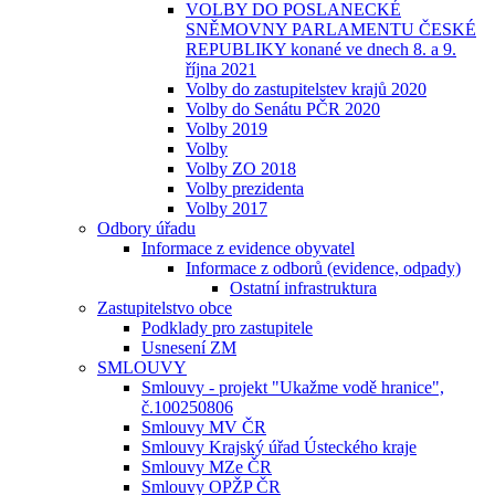
VOLBY DO POSLANECKÉ
SNĚMOVNY PARLAMENTU ČESKÉ
REPUBLIKY konané ve dnech 8. a 9.
října 2021
Volby do zastupitelstev krajů 2020
Volby do Senátu PČR 2020
Volby 2019
Volby
Volby ZO 2018
Volby prezidenta
Volby 2017
Odbory úřadu
Informace z evidence obyvatel
Informace z odborů (evidence, odpady)
Ostatní infrastruktura
Zastupitelstvo obce
Podklady pro zastupitele
Usnesení ZM
SMLOUVY
Smlouvy - projekt "Ukažme vodě hranice",
č.100250806
Smlouvy MV ČR
Smlouvy Krajský úřad Ústeckého kraje
Smlouvy MZe ČR
Smlouvy OPŽP ČR