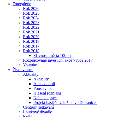
Fotogalerie
Rok 2026
Rok 2025
Rok 2024
Rok 2023
Rok 2022
Rok 2021
Rok 2020
Rok 2019
Rok 2017
Rok 2018
Slavnosti města 100 let
Rozpracované investiční akce v roce 2017
Youtube
Život v obci
Aktuality
Aktuality
Akce v okolí
Poustevník
Hlášení rozhlasu
Nabídka práce
Projekt hasičů "Ukažme vodě hranice"
Centrum setkávání
Loutkové divadlo
Knihovna