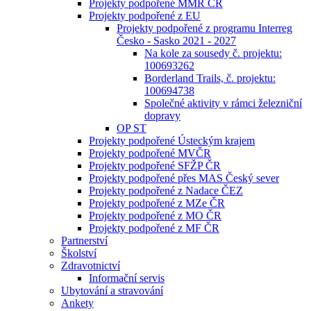
Projekty podpořené MMR ČR
Projekty podpořené z EU
Projekty podpořené z programu Interreg
Česko - Sasko 2021 - 2027
Na kole za sousedy č. projektu:
100693262
Borderland Trails, č. projektu:
100694738
Společné aktivity v rámci železniční
dopravy
OP ST
Projekty podpořené Ústeckým krajem
Projekty podpořené MVČR
Projekty podpořené SFŽP ČR
Projekty podpořené přes MAS Český sever
Projekty podpořené z Nadace ČEZ
Projekty podpořené z MZe ČR
Projekty podpořené z MO ČR
Projekty podpořené z MF ČR
Partnerství
Školství
Zdravotnictví
Informační servis
Ubytování a stravování
Ankety