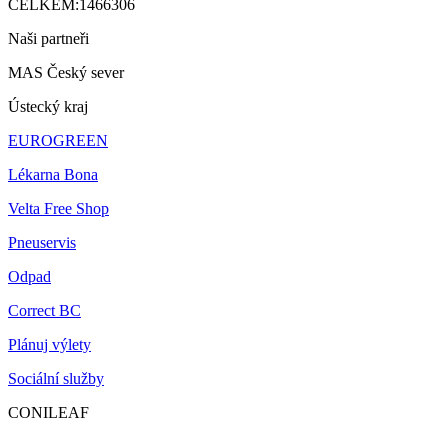
CELKEM:
1466306
Naši partneři
MAS Český sever
Ústecký kraj
EUROGREEN
Lékarna Bona
Velta Free Shop
Pneuservis
Odpad
Correct BC
Plánuj výlety
Sociální služby
CONILEAF