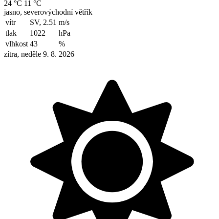
24 °C
11 °C
jasno, severovýchodní větřík
vítr
SV, 2.51
m/s
tlak
1022
hPa
vlhkost
43
%
zítra, neděle 9. 8. 2026