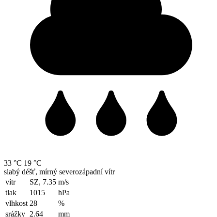
33 °C
19 °C
slabý déšť, mírný severozápadní vítr
vítr
SZ, 7.35
m/s
tlak
1015
hPa
vlhkost
28
%
srážky
2.64
mm