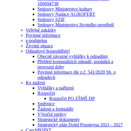
100694738
Smlouvy Ministerstvo kultury
Smlouvy Nadace AGROFERT
Smlouvy SZIF
Smlouvy Ministerstvo životního prostředí
Veřejné zakázky
Povinné informace
e-podatelna
Životní situace
Odpadové hospodářství
Obecně závazné vyhlášky k odpadům
Přehled komunálních odpadů, poplatků a
provozní doby
Povinné informace dle z.č. 541⁄2020 Sb. o
odpadech
Ke stažení
Vyhlášky a nařízení
Rozpočet
Rozpočet PO ZŠMŠ DP
Směrnice
Žádosti a formuláře
Výroční zprávy
Strategické dokumenty
Strategický plán Dolní Poustevna 2021 - 2027
CzechPOINT