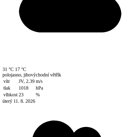
31 °C
17 °C
polojasno, jihovýchodní větřík
vítr
JV, 2.39
m/s
tlak
1018
hPa
vlhkost
23
%
úterý 11. 8. 2026