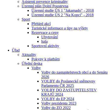
Asistenti prevence kriminality
Územní plán Dolní Poustevna
Územní studie ÚS 1 "Jakamado" - 2018
Územní studie ÚS 2 "Na Kopci" - 2018
Sport
Přehled akcí
Turistické informace a tipy na výlety
Rezervace a ceny
Ubytování
hala
Sportovní aktivity
Úřad
Aktuality
Pokyny k platbám
Úřední deska
Volby
Volby do zastupitelstvech obcí a do Senátu
2026
VOLBY do Poslanecké sněmovny
Parlamentu ČR 2025
VOLBY DO ZASTUPITELSTEV
KRAJŮ 2024
VOLBY do EP 2024
Volby prezidenta 2023
Volby do ZO 2022