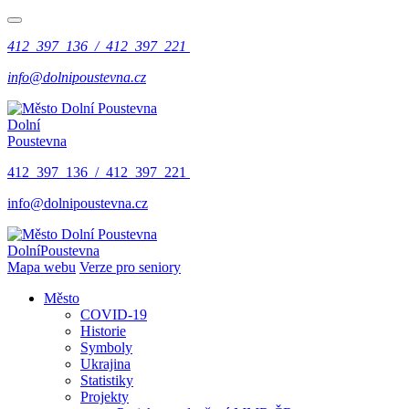
412 397 136 / 412 397 221
info@dolnipoustevna.cz
Dolní
Poustevna
412 397 136 / 412 397 221
info@dolnipoustevna.cz
Dolní
Poustevna
Mapa webu
Verze pro seniory
Město
COVID-19
Historie
Symboly
Ukrajina
Statistiky
Projekty