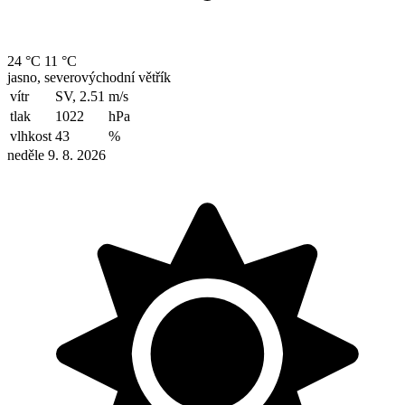
24 °C
11 °C
jasno, severovýchodní větřík
vítr
SV, 2.51
m/s
tlak
1022
hPa
vlhkost
43
%
neděle 9. 8. 2026