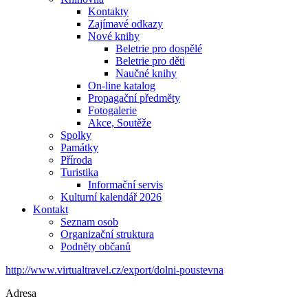
Kontakty
Zajímavé odkazy
Nové knihy
Beletrie pro dospělé
Beletrie pro děti
Naučné knihy
On-line katalog
Propagační předměty
Fotogalerie
Akce, Soutěže
Spolky
Památky
Příroda
Turistika
Informační servis
Kulturní kalendář 2026
Kontakt
Seznam osob
Organizační struktura
Podněty občanů
http://www.virtualtravel.cz/export/dolni-poustevna
Adresa