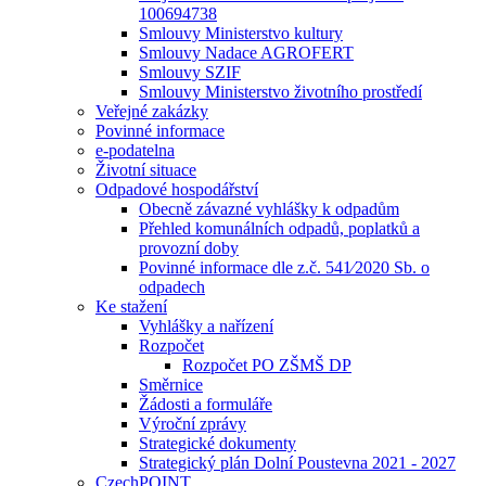
100694738
Smlouvy Ministerstvo kultury
Smlouvy Nadace AGROFERT
Smlouvy SZIF
Smlouvy Ministerstvo životního prostředí
Veřejné zakázky
Povinné informace
e-podatelna
Životní situace
Odpadové hospodářství
Obecně závazné vyhlášky k odpadům
Přehled komunálních odpadů, poplatků a
provozní doby
Povinné informace dle z.č. 541⁄2020 Sb. o
odpadech
Ke stažení
Vyhlášky a nařízení
Rozpočet
Rozpočet PO ZŠMŠ DP
Směrnice
Žádosti a formuláře
Výroční zprávy
Strategické dokumenty
Strategický plán Dolní Poustevna 2021 - 2027
CzechPOINT