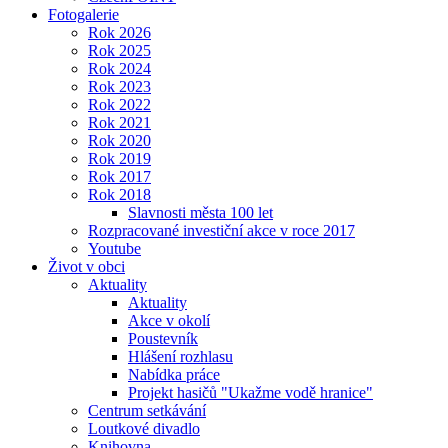
Fotogalerie
Rok 2026
Rok 2025
Rok 2024
Rok 2023
Rok 2022
Rok 2021
Rok 2020
Rok 2019
Rok 2017
Rok 2018
Slavnosti města 100 let
Rozpracované investiční akce v roce 2017
Youtube
Život v obci
Aktuality
Aktuality
Akce v okolí
Poustevník
Hlášení rozhlasu
Nabídka práce
Projekt hasičů "Ukažme vodě hranice"
Centrum setkávání
Loutkové divadlo
Knihovna