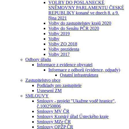
VOLBY DO POSLANECKÉ
SNĚMOVNY PARLAMENTU ČESKÉ
REPUBLIKY konané ve dnech 8. a 9.
října 2021
Volby do zastupitelstev krajů 2020
Volby do Senátu PČR 2020
Volby 2019
Volby
Volby ZO 2018
Volby prezidenta
Volby 2017
Odbory úřadu
Informace z evidence obyvatel
Informace z odborů (evidence, odpady)
Ostatní infrastruktura
Zastupitelstvo obce
Podklady pro zastupitele
Usnesení ZM
SMLOUVY
Smlouvy - projekt "Ukažme vodě hranice",
č.100250806
Smlouvy MV ČR
Smlouvy Krajský úřad Ústeckého kraje
Smlouvy MZe ČR
Smlouvy OPŽP ČR