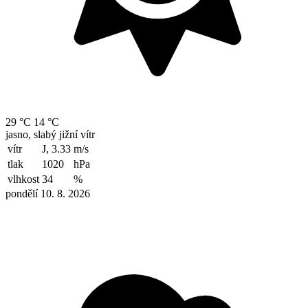
29 °C
14 °C
jasno, slabý jižní vítr
vítr
J, 3.33
m/s
tlak
1020
hPa
vlhkost
34
%
pondělí 10. 8. 2026