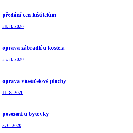
předání cen luštitelům
28. 8. 2020
oprava zábradlí u kostela
25. 8. 2020
oprava víceúčelové plochy
11. 8. 2020
posezení u bytovky
3. 6. 2020