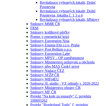
Revitalizace vybraných lokalit, Dolní
Poustevna
Revitalizace vybraných lokalit, Dolní
Poustevna, lokalita č. 1,3 a 4
Revitalizace vybraných lokalit, hřbitovy
Smlouvy MMR ČR
FRM
Smlouvy kotlíkové půjčky
Pomoc v energetické krizi
Smlouvy Euroregion Nisa
Smlouvy Enuma Elis s.r.o. Praha
Smlouvy Post Bellum o.p.s.
Smlouvy Euroregion Labe
Smlouvy MPSV - OP zaměstnanost
Smlouvy Ministerstvo průmyslu a obchodu
Smlouvy přes MAS Český sever
Smlouvy Nadace ČEZ
Smlouvy SFŽP ČR
Smlouvy WiFi4EU
Smlouva 3L studio - VZ odpady r. 2020-2022
Smlouvy Ministerstvo obrany ČR
Smlouvy MF ČR
Projekt "Na kole za sousedy" č. projektu
100693262
Projekt "Borderland Trails" č. projektu