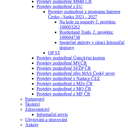
Projekty podpořené MMR ČR
Projekty podpořené z EU
Projekty podpořené z programu Interreg
Česko - Sasko 2021 - 2027
Na kole za sousedy č. projektu:
100693262
Borderland Trails, č. projektu:
100694738
Společné aktivity v rámci železniční
dopravy
OP ST
Projekty podpořené Ústeckým krajem
Projekty podpořené MVČR
Projekty podpořené SFŽP ČR
Projekty podpořené přes MAS Český sever
Projekty podpořené z Nadace ČEZ
Projekty podpořené z MZe ČR
Projekty podpořené z MO ČR
Projekty podpořené z MF ČR
Partnerství
Školství
Zdravotnictví
Informační servis
Ubytování a stravování
Ankety