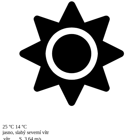
25 °C
14 °C
jasno, slabý severní vítr
vítr
S, 3.64
m/s