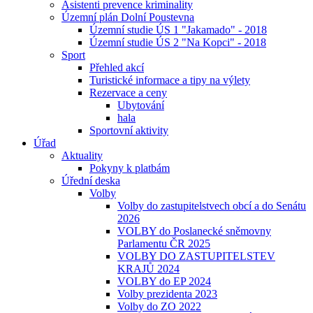
Asistenti prevence kriminality
Územní plán Dolní Poustevna
Územní studie ÚS 1 "Jakamado" - 2018
Územní studie ÚS 2 "Na Kopci" - 2018
Sport
Přehled akcí
Turistické informace a tipy na výlety
Rezervace a ceny
Ubytování
hala
Sportovní aktivity
Úřad
Aktuality
Pokyny k platbám
Úřední deska
Volby
Volby do zastupitelstvech obcí a do Senátu
2026
VOLBY do Poslanecké sněmovny
Parlamentu ČR 2025
VOLBY DO ZASTUPITELSTEV
KRAJŮ 2024
VOLBY do EP 2024
Volby prezidenta 2023
Volby do ZO 2022