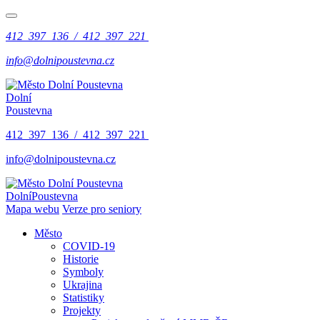
412 397 136 / 412 397 221
info@dolnipoustevna.cz
Dolní
Poustevna
412 397 136 / 412 397 221
info@dolnipoustevna.cz
Dolní
Poustevna
Mapa webu
Verze pro seniory
Město
COVID-19
Historie
Symboly
Ukrajina
Statistiky
Projekty