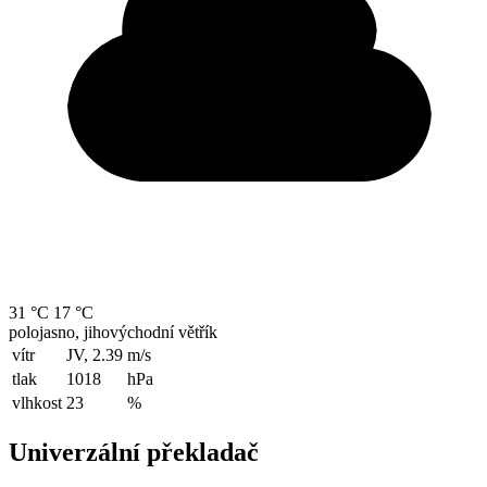
31 °C
17 °C
polojasno, jihovýchodní větřík
vítr
JV, 2.39
m/s
tlak
1018
hPa
vlhkost
23
%
Univerzální překladač