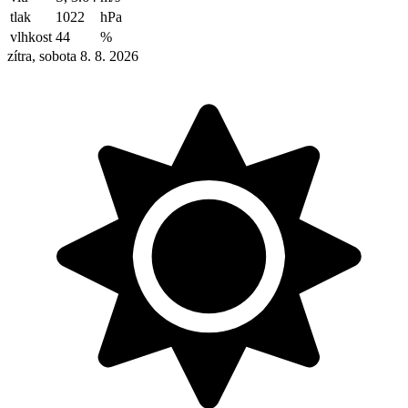
tlak
1022
hPa
vlhkost
44
%
zítra, sobota 8. 8. 2026