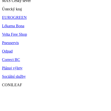
MAS Český sever
Ústecký kraj
EUROGREEN
Lékarna Bona
Velta Free Shop
Pneuservis
Odpad
Correct BC
Plánuj výlety
Sociální služby
CONILEAF