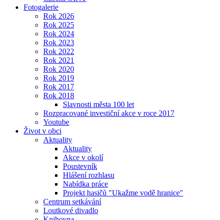
Fotogalerie
Rok 2026
Rok 2025
Rok 2024
Rok 2023
Rok 2022
Rok 2021
Rok 2020
Rok 2019
Rok 2017
Rok 2018
Slavnosti města 100 let
Rozpracované investiční akce v roce 2017
Youtube
Život v obci
Aktuality
Aktuality
Akce v okolí
Poustevník
Hlášení rozhlasu
Nabídka práce
Projekt hasičů "Ukažme vodě hranice"
Centrum setkávání
Loutkové divadlo
Knihovna