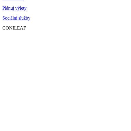
Plánuj výlety
Sociální služby
CONILEAF