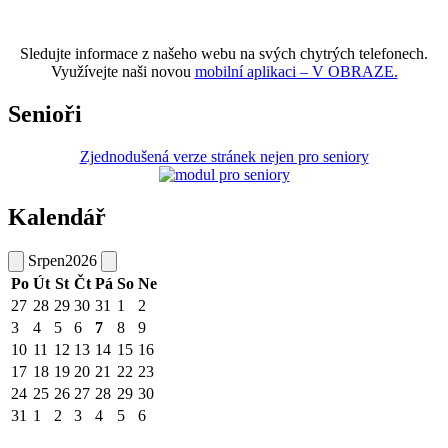
Sledujte informace z našeho webu na svých chytrých telefonech.
Využívejte naši novou
mobilní aplikaci – V OBRAZE.
Senioři
Zjednodušená verze stránek nejen pro seniory
Kalendář
Srpen
2026
Po
Út
St
Čt
Pá
So
Ne
27
28
29
30
31
1
2
3
4
5
6
7
8
9
10
11
12
13
14
15
16
17
18
19
20
21
22
23
24
25
26
27
28
29
30
31
1
2
3
4
5
6