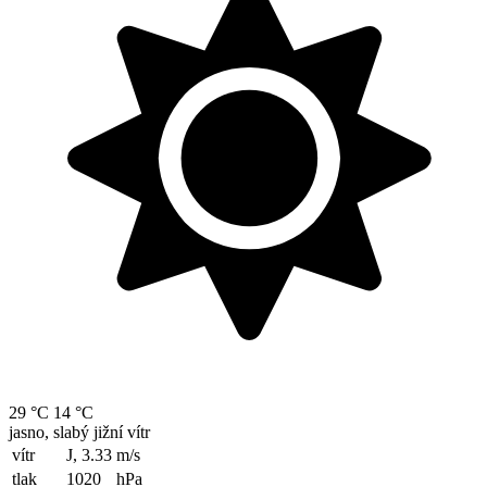
29 °C
14 °C
jasno, slabý jižní vítr
vítr
J, 3.33
m/s
tlak
1020
hPa