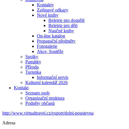
Kontakty
Zajímavé odkazy
Nové knihy
Beletrie pro dospělé
Beletrie pro děti
Naučné knihy
On-line katalog
Propagační předměty
Fotogalerie
Akce, Soutěže
Spolky
Památky
Příroda
Turistika
Informační servis
Kulturní kalendář 2026
Kontakt
Seznam osob
Organizační struktura
Podněty občanů
http://www.virtualtravel.cz/export/dolni-poustevna
Adresa