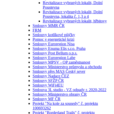
Revitalizace vybraných lokalit, Dolní
Poustevna
Revitalizace vybraných lokalit, Dolní
Poustevna, lokalita č. 1,3 a 4
Revitalizace vybraných lokalit, hřbitovy
Smlouvy MMR ČR
FRM
Smlouvy kotlíkové půjčky
Pomoc v energetické krizi
Smlouvy Euroregion Nisa
Smlouvy Enuma Elis s.r.o. Praha
Smlouvy Post Bellum o.p.s.
Smlouvy Euroregion Labe
Smlouvy MPSV - OP zaměstnanost
Smlouvy Ministerstvo průmyslu a obchodu
Smlouvy přes MAS Český sever
Smlouvy Nadace ČEZ
Smlouvy SFŽP ČR
Smlouvy WiFi4EU
Smlouva 3L studio - VZ odpady r. 2020-2022
Smlouvy Ministerstvo obrany ČR
Smlouvy MF ČR
Projekt "Na kole za sousedy" č. projektu
100693262
Projekt "Borderland Trails" č. projektu