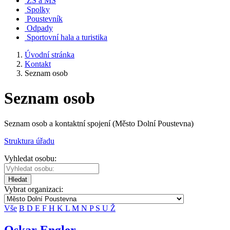
ZŠ a MŠ
Spolky
Poustevník
Odpady
Sportovní hala a turistika
Úvodní stránka
Kontakt
Seznam osob
Seznam osob
Seznam osob a kontaktní spojení (Město Dolní Poustevna)
Struktura úřadu
Vyhledat osobu:
Hledat
Vybrat organizaci:
Vše
B
D
E
F
H
K
L
M
N
P
S
U
Ž
Oskar Engler