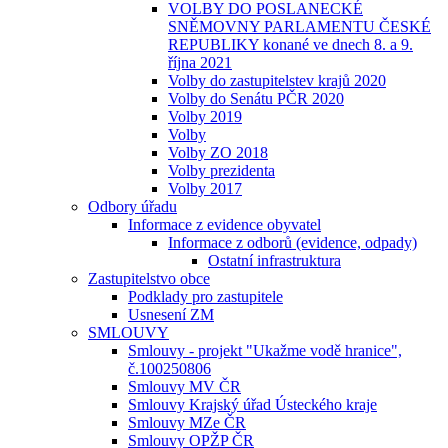
VOLBY DO POSLANECKÉ
SNĚMOVNY PARLAMENTU ČESKÉ
REPUBLIKY konané ve dnech 8. a 9.
října 2021
Volby do zastupitelstev krajů 2020
Volby do Senátu PČR 2020
Volby 2019
Volby
Volby ZO 2018
Volby prezidenta
Volby 2017
Odbory úřadu
Informace z evidence obyvatel
Informace z odborů (evidence, odpady)
Ostatní infrastruktura
Zastupitelstvo obce
Podklady pro zastupitele
Usnesení ZM
SMLOUVY
Smlouvy - projekt "Ukažme vodě hranice",
č.100250806
Smlouvy MV ČR
Smlouvy Krajský úřad Ústeckého kraje
Smlouvy MZe ČR
Smlouvy OPŽP ČR