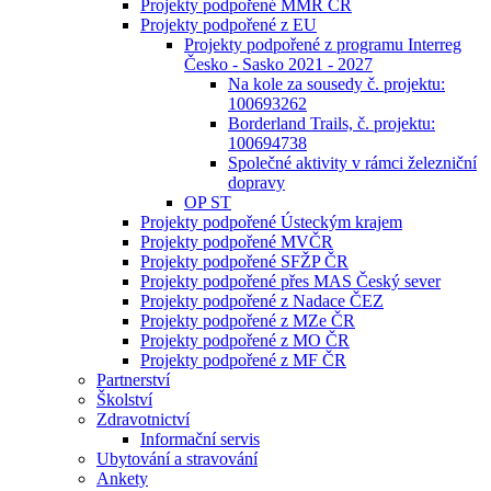
Projekty podpořené MMR ČR
Projekty podpořené z EU
Projekty podpořené z programu Interreg
Česko - Sasko 2021 - 2027
Na kole za sousedy č. projektu:
100693262
Borderland Trails, č. projektu:
100694738
Společné aktivity v rámci železniční
dopravy
OP ST
Projekty podpořené Ústeckým krajem
Projekty podpořené MVČR
Projekty podpořené SFŽP ČR
Projekty podpořené přes MAS Český sever
Projekty podpořené z Nadace ČEZ
Projekty podpořené z MZe ČR
Projekty podpořené z MO ČR
Projekty podpořené z MF ČR
Partnerství
Školství
Zdravotnictví
Informační servis
Ubytování a stravování
Ankety