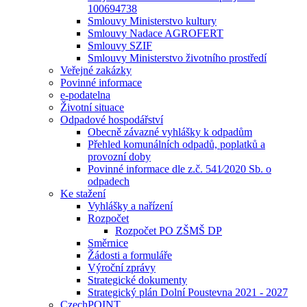
100694738
Smlouvy Ministerstvo kultury
Smlouvy Nadace AGROFERT
Smlouvy SZIF
Smlouvy Ministerstvo životního prostředí
Veřejné zakázky
Povinné informace
e-podatelna
Životní situace
Odpadové hospodářství
Obecně závazné vyhlášky k odpadům
Přehled komunálních odpadů, poplatků a
provozní doby
Povinné informace dle z.č. 541⁄2020 Sb. o
odpadech
Ke stažení
Vyhlášky a nařízení
Rozpočet
Rozpočet PO ZŠMŠ DP
Směrnice
Žádosti a formuláře
Výroční zprávy
Strategické dokumenty
Strategický plán Dolní Poustevna 2021 - 2027
CzechPOINT