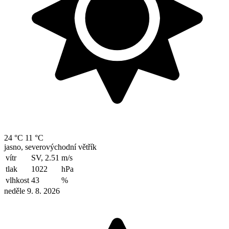
24 °C
11 °C
jasno, severovýchodní větřík
vítr
SV, 2.51
m/s
tlak
1022
hPa
vlhkost
43
%
neděle 9. 8. 2026