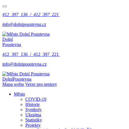
412 397 136 / 412 397 221
info@dolnipoustevna.cz
Dolní
Poustevna
412 397 136 / 412 397 221
info@dolnipoustevna.cz
Dolní
Poustevna
Mapa webu
Verze pro seniory
Město
COVID-19
Historie
Symboly
Ukrajina
Statistiky
Projekty