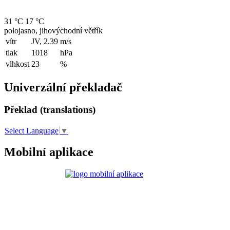
31 °C
17 °C
polojasno, jihovýchodní větřík
vítr
JV, 2.39
m/s
tlak
1018
hPa
vlhkost
23
%
Univerzální překladač
Překlad (translations)
Select Language
▼
Mobilní aplikace