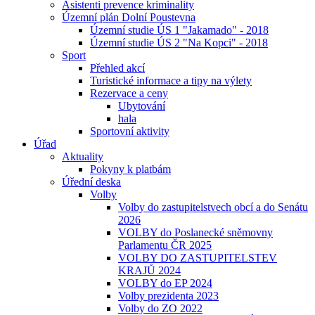
Asistenti prevence kriminality
Územní plán Dolní Poustevna
Územní studie ÚS 1 "Jakamado" - 2018
Územní studie ÚS 2 "Na Kopci" - 2018
Sport
Přehled akcí
Turistické informace a tipy na výlety
Rezervace a ceny
Ubytování
hala
Sportovní aktivity
Úřad
Aktuality
Pokyny k platbám
Úřední deska
Volby
Volby do zastupitelstvech obcí a do Senátu
2026
VOLBY do Poslanecké sněmovny
Parlamentu ČR 2025
VOLBY DO ZASTUPITELSTEV
KRAJŮ 2024
VOLBY do EP 2024
Volby prezidenta 2023
Volby do ZO 2022