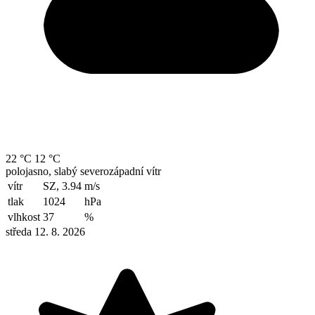
22 °C
12 °C
polojasno, slabý severozápadní vítr
vítr
SZ, 3.94
m/s
tlak
1024
hPa
vlhkost
37
%
středa 12. 8. 2026