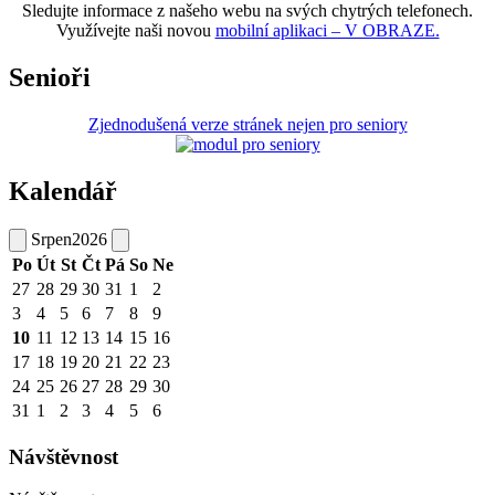
Sledujte informace z našeho webu na svých chytrých telefonech.
Využívejte naši novou
mobilní aplikaci – V OBRAZE.
Senioři
Zjednodušená verze stránek nejen pro seniory
Kalendář
Srpen
2026
Po
Út
St
Čt
Pá
So
Ne
27
28
29
30
31
1
2
3
4
5
6
7
8
9
10
11
12
13
14
15
16
17
18
19
20
21
22
23
24
25
26
27
28
29
30
31
1
2
3
4
5
6
Návštěvnost