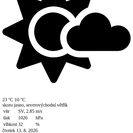
23 °C
10 °C
skoro jasno, severovýchodní větřík
vítr
SV, 2.85
m/s
tlak
1026
hPa
vlhkost
32
%
čtvrtek 13. 8. 2026