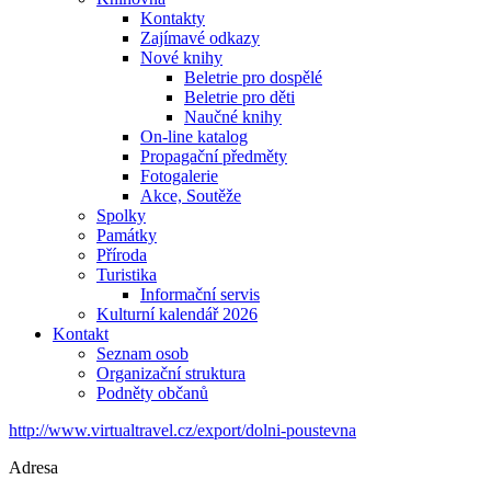
Kontakty
Zajímavé odkazy
Nové knihy
Beletrie pro dospělé
Beletrie pro děti
Naučné knihy
On-line katalog
Propagační předměty
Fotogalerie
Akce, Soutěže
Spolky
Památky
Příroda
Turistika
Informační servis
Kulturní kalendář 2026
Kontakt
Seznam osob
Organizační struktura
Podněty občanů
http://www.virtualtravel.cz/export/dolni-poustevna
Adresa