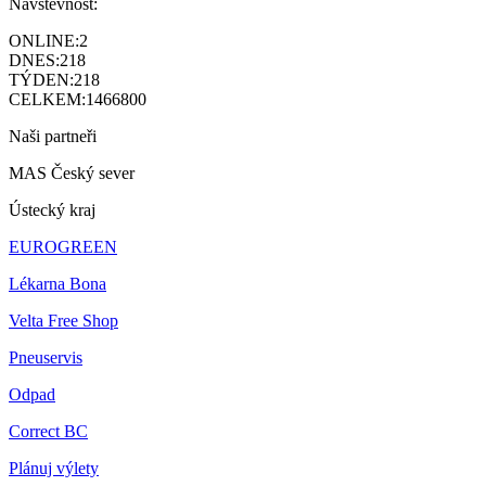
Návštěvnost:
ONLINE:
2
DNES:
218
TÝDEN:
218
CELKEM:
1466800
Naši partneři
MAS Český sever
Ústecký kraj
EUROGREEN
Lékarna Bona
Velta Free Shop
Pneuservis
Odpad
Correct BC
Plánuj výlety