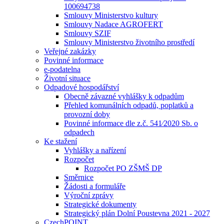
100694738
Smlouvy Ministerstvo kultury
Smlouvy Nadace AGROFERT
Smlouvy SZIF
Smlouvy Ministerstvo životního prostředí
Veřejné zakázky
Povinné informace
e-podatelna
Životní situace
Odpadové hospodářství
Obecně závazné vyhlášky k odpadům
Přehled komunálních odpadů, poplatků a
provozní doby
Povinné informace dle z.č. 541⁄2020 Sb. o
odpadech
Ke stažení
Vyhlášky a nařízení
Rozpočet
Rozpočet PO ZŠMŠ DP
Směrnice
Žádosti a formuláře
Výroční zprávy
Strategické dokumenty
Strategický plán Dolní Poustevna 2021 - 2027
CzechPOINT