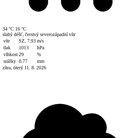
34 °C
16 °C
slabý déšť, čerstvý severozápadní vítr
vítr
SZ, 7.93
m/s
tlak
1013
hPa
vlhkost
29
%
srážky
0.77
mm
zítra, úterý 11. 8. 2026