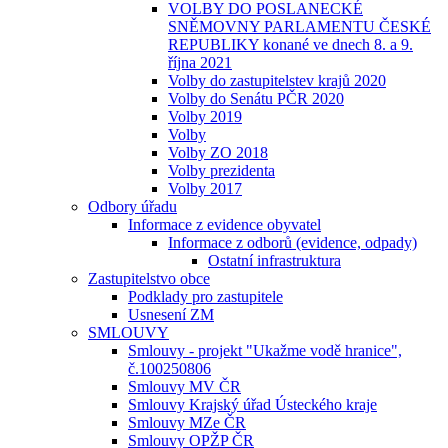
VOLBY DO POSLANECKÉ
SNĚMOVNY PARLAMENTU ČESKÉ
REPUBLIKY konané ve dnech 8. a 9.
října 2021
Volby do zastupitelstev krajů 2020
Volby do Senátu PČR 2020
Volby 2019
Volby
Volby ZO 2018
Volby prezidenta
Volby 2017
Odbory úřadu
Informace z evidence obyvatel
Informace z odborů (evidence, odpady)
Ostatní infrastruktura
Zastupitelstvo obce
Podklady pro zastupitele
Usnesení ZM
SMLOUVY
Smlouvy - projekt "Ukažme vodě hranice",
č.100250806
Smlouvy MV ČR
Smlouvy Krajský úřad Ústeckého kraje
Smlouvy MZe ČR
Smlouvy OPŽP ČR