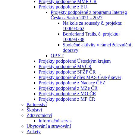
Projekty podpořené MMR ČR
Projekty podpořené z EU
Projekty podpořené z programu Interreg
Česko - Sasko 2021 - 2027
Na kole za sousedy č. projektu:
100693262
Borderland Trails, č. projektu:
100694738
Společné aktivity v rámci železniční
dopravy
OP ST
Projekty podpořené Ústeckým krajem
Projekty podpořené MVČR
Projekty podpořené SFŽP ČR
Projekty podpořené přes MAS Český sever
Projekty podpořené z Nadace ČEZ
Projekty podpořené z MZe ČR
Projekty podpořené z MO ČR
Projekty podpořené z MF ČR
Partnerství
Školství
Zdravotnictví
Informační servis
Ubytování a stravování
Ankety