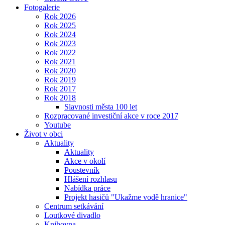
Fotogalerie
Rok 2026
Rok 2025
Rok 2024
Rok 2023
Rok 2022
Rok 2021
Rok 2020
Rok 2019
Rok 2017
Rok 2018
Slavnosti města 100 let
Rozpracované investiční akce v roce 2017
Youtube
Život v obci
Aktuality
Aktuality
Akce v okolí
Poustevník
Hlášení rozhlasu
Nabídka práce
Projekt hasičů "Ukažme vodě hranice"
Centrum setkávání
Loutkové divadlo
Knihovna