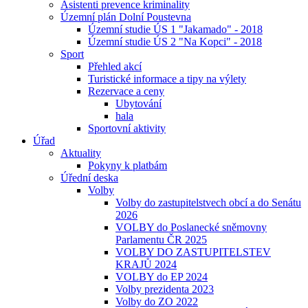
Asistenti prevence kriminality
Územní plán Dolní Poustevna
Územní studie ÚS 1 "Jakamado" - 2018
Územní studie ÚS 2 "Na Kopci" - 2018
Sport
Přehled akcí
Turistické informace a tipy na výlety
Rezervace a ceny
Ubytování
hala
Sportovní aktivity
Úřad
Aktuality
Pokyny k platbám
Úřední deska
Volby
Volby do zastupitelstvech obcí a do Senátu
2026
VOLBY do Poslanecké sněmovny
Parlamentu ČR 2025
VOLBY DO ZASTUPITELSTEV
KRAJŮ 2024
VOLBY do EP 2024
Volby prezidenta 2023
Volby do ZO 2022