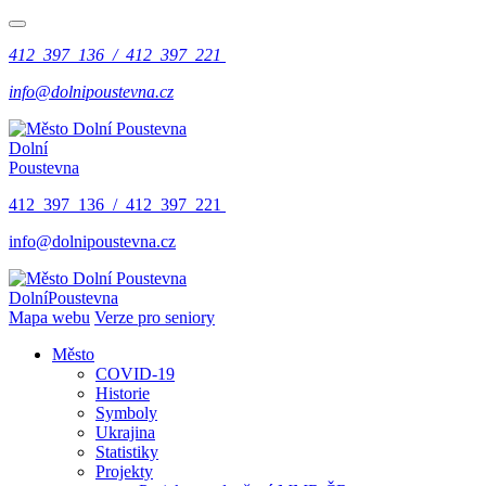
412 397 136 / 412 397 221
info@dolnipoustevna.cz
Dolní
Poustevna
412 397 136 / 412 397 221
info@dolnipoustevna.cz
Dolní
Poustevna
Mapa webu
Verze pro seniory
Město
COVID-19
Historie
Symboly
Ukrajina
Statistiky
Projekty