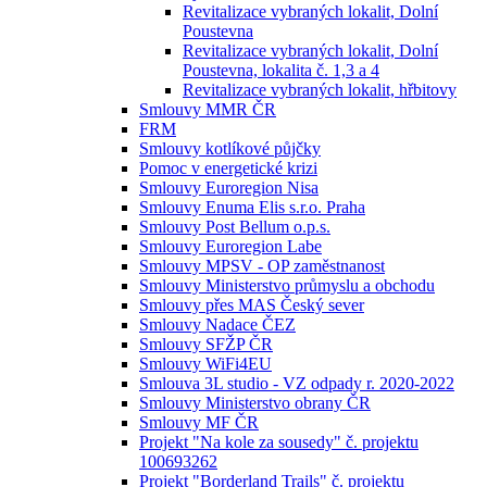
Revitalizace vybraných lokalit, Dolní
Poustevna
Revitalizace vybraných lokalit, Dolní
Poustevna, lokalita č. 1,3 a 4
Revitalizace vybraných lokalit, hřbitovy
Smlouvy MMR ČR
FRM
Smlouvy kotlíkové půjčky
Pomoc v energetické krizi
Smlouvy Euroregion Nisa
Smlouvy Enuma Elis s.r.o. Praha
Smlouvy Post Bellum o.p.s.
Smlouvy Euroregion Labe
Smlouvy MPSV - OP zaměstnanost
Smlouvy Ministerstvo průmyslu a obchodu
Smlouvy přes MAS Český sever
Smlouvy Nadace ČEZ
Smlouvy SFŽP ČR
Smlouvy WiFi4EU
Smlouva 3L studio - VZ odpady r. 2020-2022
Smlouvy Ministerstvo obrany ČR
Smlouvy MF ČR
Projekt "Na kole za sousedy" č. projektu
100693262
Projekt "Borderland Trails" č. projektu