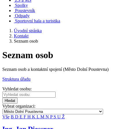
ZŠ a MŠ
Spolky
Poustevník
Odpady
Sportovní hala a turistika
Úvodní stránka
Kontakt
Seznam osob
Seznam osob
Seznam osob a kontaktní spojení (Město Dolní Poustevna)
Struktura úřadu
Vyhledat osobu:
Hledat
Vybrat organizaci:
Vše
B
D
E
F
H
K
L
M
N
P
S
U
Ž
Ing. Jan Diessner