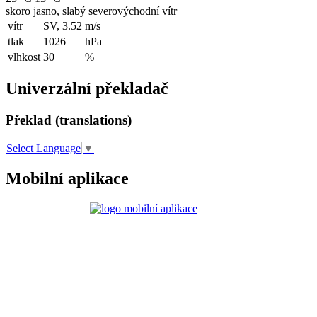
skoro jasno, slabý severovýchodní vítr
vítr
SV, 3.52
m/s
tlak
1026
hPa
vlhkost
30
%
Univerzální překladač
Překlad (translations)
Select Language
▼
Mobilní aplikace