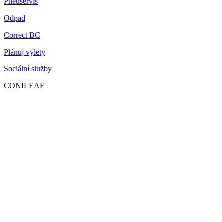
Pneuservis
Odpad
Correct BC
Plánuj výlety
Sociální služby
CONILEAF