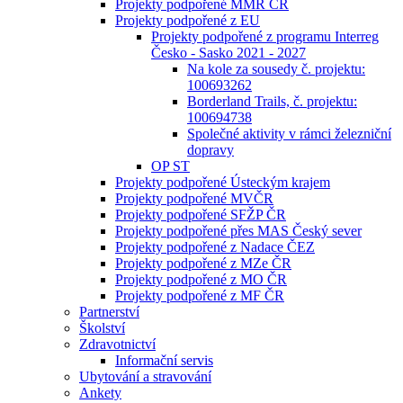
Projekty podpořené MMR ČR
Projekty podpořené z EU
Projekty podpořené z programu Interreg
Česko - Sasko 2021 - 2027
Na kole za sousedy č. projektu:
100693262
Borderland Trails, č. projektu:
100694738
Společné aktivity v rámci železniční
dopravy
OP ST
Projekty podpořené Ústeckým krajem
Projekty podpořené MVČR
Projekty podpořené SFŽP ČR
Projekty podpořené přes MAS Český sever
Projekty podpořené z Nadace ČEZ
Projekty podpořené z MZe ČR
Projekty podpořené z MO ČR
Projekty podpořené z MF ČR
Partnerství
Školství
Zdravotnictví
Informační servis
Ubytování a stravování
Ankety