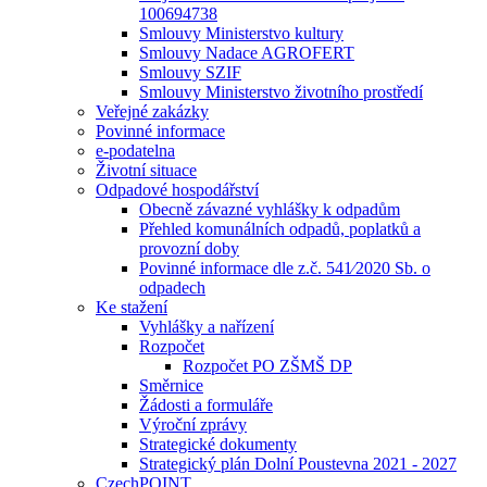
100694738
Smlouvy Ministerstvo kultury
Smlouvy Nadace AGROFERT
Smlouvy SZIF
Smlouvy Ministerstvo životního prostředí
Veřejné zakázky
Povinné informace
e-podatelna
Životní situace
Odpadové hospodářství
Obecně závazné vyhlášky k odpadům
Přehled komunálních odpadů, poplatků a
provozní doby
Povinné informace dle z.č. 541⁄2020 Sb. o
odpadech
Ke stažení
Vyhlášky a nařízení
Rozpočet
Rozpočet PO ZŠMŠ DP
Směrnice
Žádosti a formuláře
Výroční zprávy
Strategické dokumenty
Strategický plán Dolní Poustevna 2021 - 2027
CzechPOINT