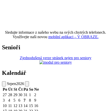
Sledujte informace z našeho webu na svých chytrých telefonech.
Využívejte naši novou
mobilní aplikaci – V OBRAZE.
Senioři
Zjednodušená verze stránek nejen pro seniory
Kalendář
Srpen
2026
Po
Út
St
Čt
Pá
So
Ne
27
28
29
30
31
1
2
3
4
5
6
7
8
9
10
11
12
13
14
15
16