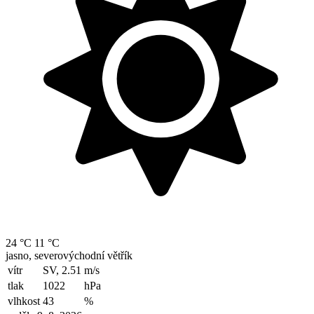
24 °C
11 °C
jasno, severovýchodní větřík
vítr
SV, 2.51
m/s
tlak
1022
hPa
vlhkost
43
%