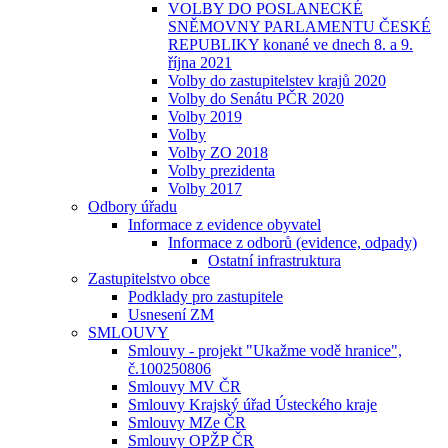
VOLBY DO POSLANECKÉ
SNĚMOVNY PARLAMENTU ČESKÉ
REPUBLIKY konané ve dnech 8. a 9.
října 2021
Volby do zastupitelstev krajů 2020
Volby do Senátu PČR 2020
Volby 2019
Volby
Volby ZO 2018
Volby prezidenta
Volby 2017
Odbory úřadu
Informace z evidence obyvatel
Informace z odborů (evidence, odpady)
Ostatní infrastruktura
Zastupitelstvo obce
Podklady pro zastupitele
Usnesení ZM
SMLOUVY
Smlouvy - projekt "Ukažme vodě hranice",
č.100250806
Smlouvy MV ČR
Smlouvy Krajský úřad Ústeckého kraje
Smlouvy MZe ČR
Smlouvy OPŽP ČR