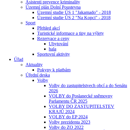
Asistenti prevence kriminality
Územní plán Dolní Poustevna
Územní studie ÚS 1 "Jakamado" - 2018
Územní studie ÚS 2 "Na Kopci" - 2018
Sport
Přehled akcí
Turistické informace a tipy na výlety
Rezervace a ceny
Ubytování
hala
Sportovní aktivity
Úřad
Aktuality
Pokyny k platbám
Úřední deska
Volby
Volby do zastupitelstvech obcí a do Senátu
2026
VOLBY do Poslanecké sněmovny
Parlamentu ČR 2025
VOLBY DO ZASTUPITELSTEV
KRAJŮ 2024
VOLBY do EP 2024
Volby prezidenta 2023
Volby do ZO 2022