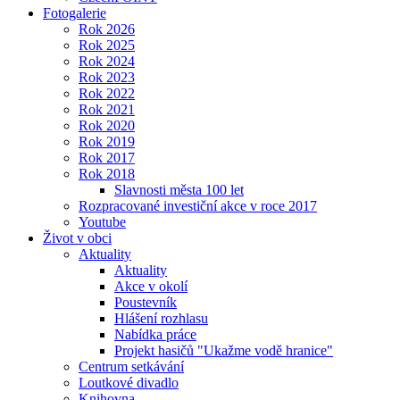
Fotogalerie
Rok 2026
Rok 2025
Rok 2024
Rok 2023
Rok 2022
Rok 2021
Rok 2020
Rok 2019
Rok 2017
Rok 2018
Slavnosti města 100 let
Rozpracované investiční akce v roce 2017
Youtube
Život v obci
Aktuality
Aktuality
Akce v okolí
Poustevník
Hlášení rozhlasu
Nabídka práce
Projekt hasičů "Ukažme vodě hranice"
Centrum setkávání
Loutkové divadlo
Knihovna