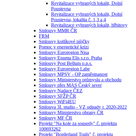
Revitalizace vybraných lokalit, Dolní
Poustevna
Revitalizace vybraných lokalit, Dolní
Poustevna, lokalita č. 1,3 a 4
Revitalizace vybraných lokalit, hřbitovy
Smlouvy MMR ČR
FRM
Smlouvy kotlíkové půjčky
Pomoc v energetické krizi
Smlouvy Euroregion Nisa
Smlouvy Enuma Elis s.r.o. Praha
Smlouvy Post Bellum o.p.s.
Smlouvy Euroregion Labe
Smlouvy MPSV - OP zaměstnanost
Smlouvy Ministerstvo průmyslu a obchodu
Smlouvy přes MAS Český sever
Smlouvy Nadace ČEZ
Smlouvy SFŽP ČR
Smlouvy WiFi4EU
Smlouva 3L studio - VZ odpady r. 2020-2022
Smlouvy Ministerstvo obrany ČR
Smlouvy MF ČR
Projekt "Na kole za sousedy" č. projektu
100693262
Projekt "Borderland Trails" č. projektu