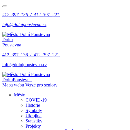
412 397 136 / 412 397 221
info@dolnipoustevna.cz
Dolní
Poustevna
412 397 136 / 412 397 221
info@dolnipoustevna.cz
Dolní
Poustevna
Mapa webu
Verze pro seniory
Město
COVID-19
Historie
Symboly
Ukrajina
Statistiky
Projekty