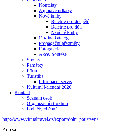
Kontakty
Zajímavé odkazy
Nové knihy
Beletrie pro dospělé
Beletrie pro děti
Naučné knihy
On-line katalog
Propagační předměty
Fotogalerie
Akce, Soutěže
Spolky
Památky
Příroda
Turistika
Informační servis
Kulturní kalendář 2026
Kontakt
Seznam osob
Organizační struktura
Podněty občanů
http://www.virtualtravel.cz/export/dolni-poustevna
Adresa