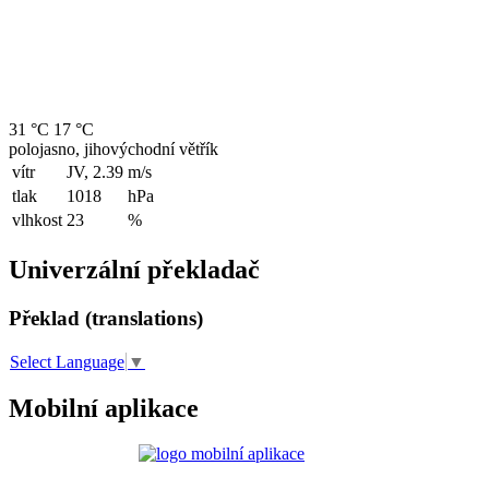
31 °C
17 °C
polojasno, jihovýchodní větřík
vítr
JV, 2.39
m/s
tlak
1018
hPa
vlhkost
23
%
Univerzální překladač
Překlad (translations)
Select Language
▼
Mobilní aplikace