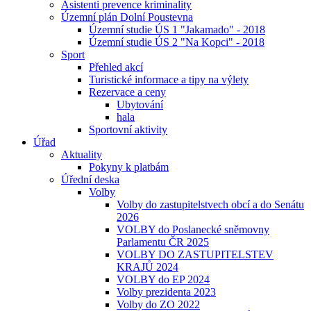
Asistenti prevence kriminality
Územní plán Dolní Poustevna
Územní studie ÚS 1 "Jakamado" - 2018
Územní studie ÚS 2 "Na Kopci" - 2018
Sport
Přehled akcí
Turistické informace a tipy na výlety
Rezervace a ceny
Ubytování
hala
Sportovní aktivity
Úřad
Aktuality
Pokyny k platbám
Úřední deska
Volby
Volby do zastupitelstvech obcí a do Senátu
2026
VOLBY do Poslanecké sněmovny
Parlamentu ČR 2025
VOLBY DO ZASTUPITELSTEV
KRAJŮ 2024
VOLBY do EP 2024
Volby prezidenta 2023
Volby do ZO 2022