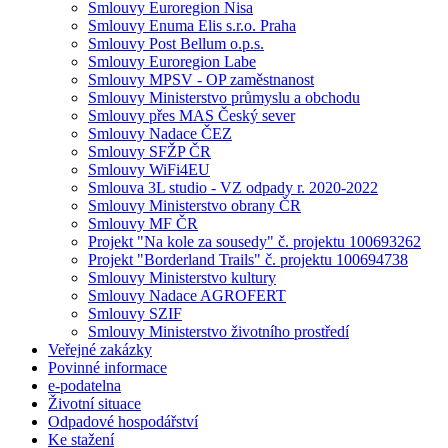
Smlouvy Euroregion Nisa
Smlouvy Enuma Elis s.r.o. Praha
Smlouvy Post Bellum o.p.s.
Smlouvy Euroregion Labe
Smlouvy MPSV - OP zaměstnanost
Smlouvy Ministerstvo průmyslu a obchodu
Smlouvy přes MAS Český sever
Smlouvy Nadace ČEZ
Smlouvy SFŽP ČR
Smlouvy WiFi4EU
Smlouva 3L studio - VZ odpady r. 2020-2022
Smlouvy Ministerstvo obrany ČR
Smlouvy MF ČR
Projekt "Na kole za sousedy" č. projektu 100693262
Projekt "Borderland Trails" č. projektu 100694738
Smlouvy Ministerstvo kultury
Smlouvy Nadace AGROFERT
Smlouvy SZIF
Smlouvy Ministerstvo životního prostředí
Veřejné zakázky
Povinné informace
e-podatelna
Životní situace
Odpadové hospodářství
Ke stažení