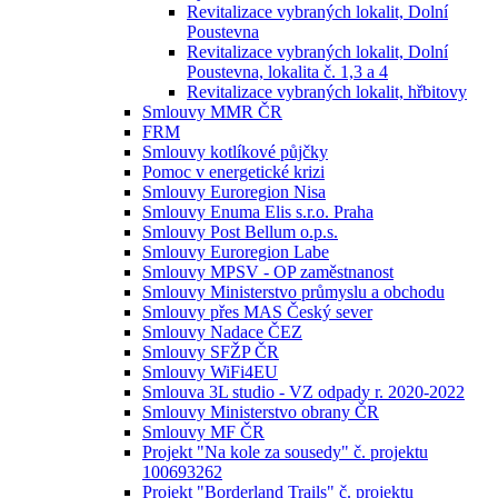
Revitalizace vybraných lokalit, Dolní
Poustevna
Revitalizace vybraných lokalit, Dolní
Poustevna, lokalita č. 1,3 a 4
Revitalizace vybraných lokalit, hřbitovy
Smlouvy MMR ČR
FRM
Smlouvy kotlíkové půjčky
Pomoc v energetické krizi
Smlouvy Euroregion Nisa
Smlouvy Enuma Elis s.r.o. Praha
Smlouvy Post Bellum o.p.s.
Smlouvy Euroregion Labe
Smlouvy MPSV - OP zaměstnanost
Smlouvy Ministerstvo průmyslu a obchodu
Smlouvy přes MAS Český sever
Smlouvy Nadace ČEZ
Smlouvy SFŽP ČR
Smlouvy WiFi4EU
Smlouva 3L studio - VZ odpady r. 2020-2022
Smlouvy Ministerstvo obrany ČR
Smlouvy MF ČR
Projekt "Na kole za sousedy" č. projektu
100693262
Projekt "Borderland Trails" č. projektu