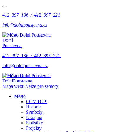
412 397 136 / 412 397 221
info@dolnipoustevna.cz
Dolní
Poustevna
412 397 136 / 412 397 221
info@dolnipoustevna.cz
Dolní
Poustevna
Mapa webu
Verze pro seniory
Město
COVID-19
Historie
Symboly
Ukrajina
Statistiky
Projekty