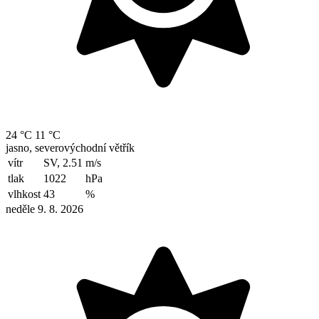
24 °C
11 °C
jasno, severovýchodní větřík
vítr
SV, 2.51
m/s
tlak
1022
hPa
vlhkost
43
%
neděle 9. 8. 2026