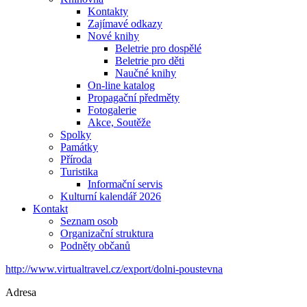
Kontakty
Zajímavé odkazy
Nové knihy
Beletrie pro dospělé
Beletrie pro děti
Naučné knihy
On-line katalog
Propagační předměty
Fotogalerie
Akce, Soutěže
Spolky
Památky
Příroda
Turistika
Informační servis
Kulturní kalendář 2026
Kontakt
Seznam osob
Organizační struktura
Podněty občanů
http://www.virtualtravel.cz/export/dolni-poustevna
Adresa