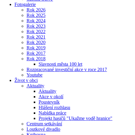
Fotogalerie
Rok 2026
Rok 2025
Rok 2024
Rok 2023
Rok 2022
Rok 2021
Rok 2020
Rok 2019
Rok 2017
Rok 2018
Slavnosti města 100 let
Rozpracované investiční akce v roce 2017
Youtube
Život v obci
Aktuality
Aktuality
Akce v okolí
Poustevník
Hlášení rozhlasu
Nabídka práce
Projekt hasičů "Ukažme vodě hranice"
Centrum setkávání
Loutkové divadlo
Knihovna