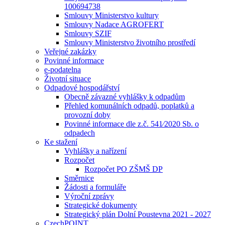
100694738
Smlouvy Ministerstvo kultury
Smlouvy Nadace AGROFERT
Smlouvy SZIF
Smlouvy Ministerstvo životního prostředí
Veřejné zakázky
Povinné informace
e-podatelna
Životní situace
Odpadové hospodářství
Obecně závazné vyhlášky k odpadům
Přehled komunálních odpadů, poplatků a
provozní doby
Povinné informace dle z.č. 541⁄2020 Sb. o
odpadech
Ke stažení
Vyhlášky a nařízení
Rozpočet
Rozpočet PO ZŠMŠ DP
Směrnice
Žádosti a formuláře
Výroční zprávy
Strategické dokumenty
Strategický plán Dolní Poustevna 2021 - 2027
CzechPOINT