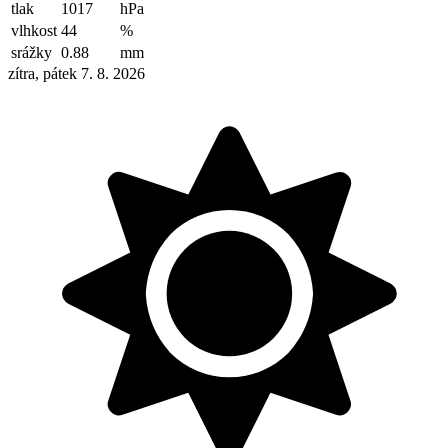
tlak
1017
hPa
vlhkost
44
%
srážky
0.88
mm
zítra, pátek 7. 8. 2026