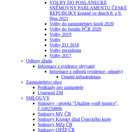
VOLBY DO POSLANECKÉ
SNĚMOVNY PARLAMENTU ČESKÉ
REPUBLIKY konané ve dnech 8. a 9.
října 2021
Volby do zastupitelstev krajů 2020
Volby do Senátu PČR 2020
Volby 2019
Volby
Volby ZO 2018
Volby prezidenta
Volby 2017
Odbory úřadu
Informace z evidence obyvatel
Informace z odborů (evidence, odpady)
Ostatní infrastruktura
Zastupitelstvo obce
Podklady pro zastupitele
Usnesení ZM
SMLOUVY
Smlouvy - projekt "Ukažme vodě hranice",
č.100250806
Smlouvy MV ČR
Smlouvy Krajský úřad Ústeckého kraje
Smlouvy MZe ČR
Smlouvy OPŽP ČR