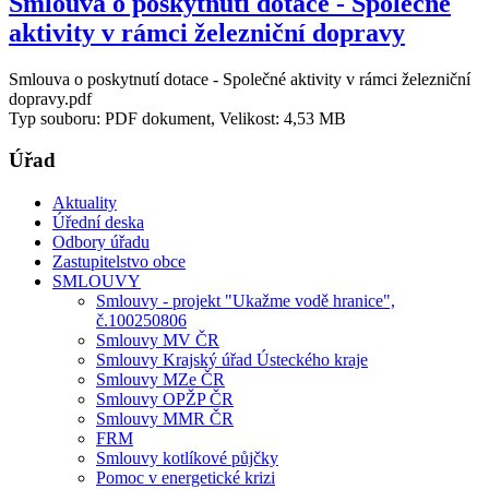
Smlouva o poskytnutí dotace - Společné
aktivity v rámci železniční dopravy
Smlouva o poskytnutí dotace - Společné aktivity v rámci železniční
dopravy.pdf
Typ souboru: PDF dokument, Velikost: 4,53 MB
Úřad
Aktuality
Úřední deska
Odbory úřadu
Zastupitelstvo obce
SMLOUVY
Smlouvy - projekt "Ukažme vodě hranice",
č.100250806
Smlouvy MV ČR
Smlouvy Krajský úřad Ústeckého kraje
Smlouvy MZe ČR
Smlouvy OPŽP ČR
Smlouvy MMR ČR
FRM
Smlouvy kotlíkové půjčky
Pomoc v energetické krizi