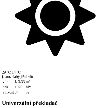
29 °C
14 °C
jasno, slabý jižní vítr
vítr
J, 3.33
m/s
tlak
1020
hPa
vlhkost
34
%
Univerzální překladač