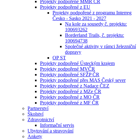
Projekty podpořené MMR ČR
Projekty podpořené z EU
Projekty podpořené z programu Interreg
Česko - Sasko 2021 - 2027
Na kole za sousedy č. projektu:
100693262
Borderland Trails, č. projektu:
100694738
Společné aktivity v rámci železniční
dopravy
OP ST
Projekty podpořené Ústeckým krajem
Projekty podpořené MVČR
Projekty podpořené SFŽP ČR
Projekty podpořené přes MAS Český sever
Projekty podpořené z Nadace ČEZ
Projekty podpořené z MZe ČR
Projekty podpořené z MO ČR
Projekty podpořené z MF ČR
Partnerství
Školství
Zdravotnictví
Informační servis
Ubytování a stravování
Ankety