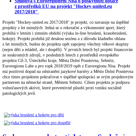
Smlouva s Euroregionem Nisa o poskytnutí dotace
z prostředků EU na projekt "Hockey-united.eu
2017/2018"
Projekt "Hockey-united.eu 2017/2018" je projekt,
co navazuje na úspěšné
projekty z let minulých.
Jedná se o rekreační a výkonnostní sport, který
probíhá v letním i zimním období (výuka in-line
bruslení, krasobruslení,
hokeje). Projekt probíhá
již desátou sezónu a z důvodu kladného ohlasu
z
let minulých, budou do projektu opět zapojeny
všechny věkové skupiny
(nejen děti a mládež,
ale i dospělí). V prvních letech byl projekt financován
ze soukromých zdrojů, v posledních letech
z prostředků evropského
projektu Cíl-3, Ústeckého
kraje, Města Dolní Poustevna, Sebnitz,
Euroregionu Labe a pro ropk 2018/2019 opět z Euroregionu Nisa.
Projekt
má pozitivní dopad na odstranění jazykové bariéry
a Město Dolní Poustevna
chce tímto projektem
pokračovat v úspěšné spolupráci se svým
projektovým
partnerem na německé straně,
Městem Sebnitz. Cílem projektu je podpora
volnočasových
aktivit, které preventivně působí
proti vzniku sociálně
patologických jevů.