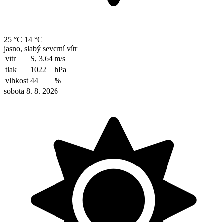
25 °C
14 °C
jasno, slabý severní vítr
vítr
S, 3.64
m/s
tlak
1022
hPa
vlhkost
44
%
sobota 8. 8. 2026