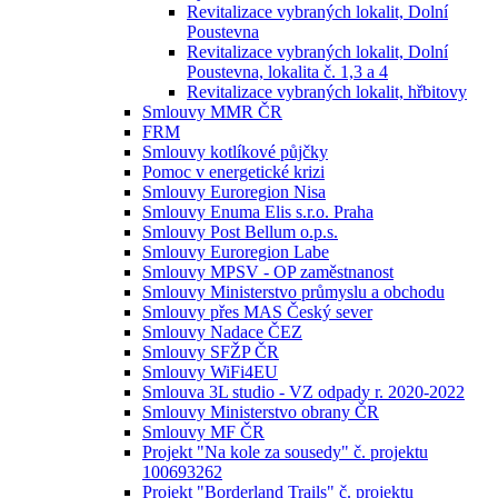
Revitalizace vybraných lokalit, Dolní
Poustevna
Revitalizace vybraných lokalit, Dolní
Poustevna, lokalita č. 1,3 a 4
Revitalizace vybraných lokalit, hřbitovy
Smlouvy MMR ČR
FRM
Smlouvy kotlíkové půjčky
Pomoc v energetické krizi
Smlouvy Euroregion Nisa
Smlouvy Enuma Elis s.r.o. Praha
Smlouvy Post Bellum o.p.s.
Smlouvy Euroregion Labe
Smlouvy MPSV - OP zaměstnanost
Smlouvy Ministerstvo průmyslu a obchodu
Smlouvy přes MAS Český sever
Smlouvy Nadace ČEZ
Smlouvy SFŽP ČR
Smlouvy WiFi4EU
Smlouva 3L studio - VZ odpady r. 2020-2022
Smlouvy Ministerstvo obrany ČR
Smlouvy MF ČR
Projekt "Na kole za sousedy" č. projektu
100693262
Projekt "Borderland Trails" č. projektu