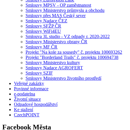
Smlouvy MPSV - OP zaměstnanost
Smlouvy Ministerstvo průmyslu a obchodu
Smlouvy přes MAS Český sever
Smlouvy Nadace ČEZ
Smlouvy SFŽP ČR
Smlouvy WiFi4EU
Smlouva 3L studio - VZ odpady r. 2020-2022
Smlouvy Ministerstvo obrany ČR
Smlouvy MF ČR
Projekt "Na kole za sousedy" č. projektu 100693262
Projekt "Borderland Trails" č. projektu 100694738
Smlouvy Ministerstvo kultury
Smlouvy Nadace AGROFERT
Smlouvy SZIF
Smlouvy Ministerstvo životního prostředí
Veřejné zakázky
Povinné informace
e-podatelna
Životní situace
Odpadové hospodářství
Ke stažení
CzechPOINT
Facebook Města