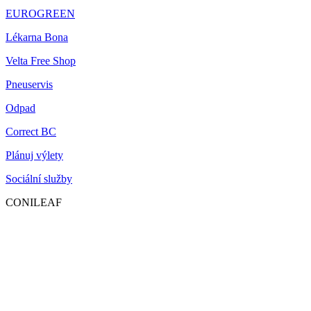
EUROGREEN
Lékarna Bona
Velta Free Shop
Pneuservis
Odpad
Correct BC
Plánuj výlety
Sociální služby
CONILEAF