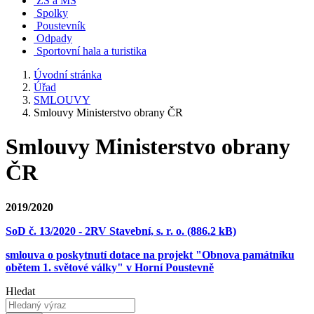
ZŠ a MŠ
Spolky
Poustevník
Odpady
Sportovní hala a turistika
Úvodní stránka
Úřad
SMLOUVY
Smlouvy Ministerstvo obrany ČR
Smlouvy Ministerstvo obrany
ČR
2019/2020
SoD č. 13/2020 - 2RV Stavební, s. r. o. (886.2 kB)
smlouva o poskytnutí dotace na projekt "Obnova památníku
obětem 1. světové války" v Horní Poustevně
Hledat