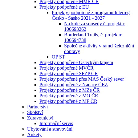
Projekty podpořené MMR ČR
Projekty podpořené z EU
Projekty podpořené z programu Interreg
Česko - Sasko 2021 - 2027
Na kole za sousedy č. projektu:
100693262
Borderland Trails, č. projektu:
100694738
Společné aktivity v rámci železniční
dopravy
OP ST
Projekty podpořené Ústeckým krajem
Projekty podpořené MVČR
Projekty podpořené SFŽP ČR
Projekty podpořené přes MAS Český sever
Projekty podpořené z Nadace ČEZ
Projekty podpořené z MZe ČR
Projekty podpořené z MO ČR
Projekty podpořené z MF ČR
Partnerství
Školství
Zdravotnictví
Informační servis
Ubytování a stravování
Ankety