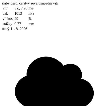
slabý déšť, čerstvý severozápadní vítr
vítr
SZ, 7.93
m/s
tlak
1013
hPa
vlhkost
29
%
srážky
0.77
mm
úterý 11. 8. 2026