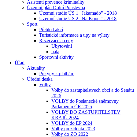
Asistenti prevence kriminality
Územní plán Dolní Poustevna
Územní studie ÚS 1 "Jakamado" - 2018
Územní studie ÚS 2 "Na Kopci" - 2018
Sport
Přehled akcí
Turistické informace a tipy na výlety
Rezervace a ceny
Ubytování
hala
Sportovní aktivity
Úřad
Aktuality
Pokyny k platbám
Úřední deska
Volby
Volby do zastupitelstvech obcí a do Senátu
2026
VOLBY do Poslanecké sněmovny
Parlamentu ČR 2025
VOLBY DO ZASTUPITELSTEV
KRAJŮ 2024
VOLBY do EP 2024
Volby prezidenta 2023
Volby do ZO 2022