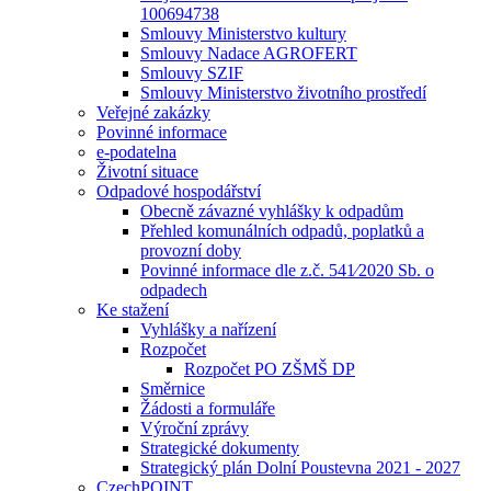
100694738
Smlouvy Ministerstvo kultury
Smlouvy Nadace AGROFERT
Smlouvy SZIF
Smlouvy Ministerstvo životního prostředí
Veřejné zakázky
Povinné informace
e-podatelna
Životní situace
Odpadové hospodářství
Obecně závazné vyhlášky k odpadům
Přehled komunálních odpadů, poplatků a
provozní doby
Povinné informace dle z.č. 541⁄2020 Sb. o
odpadech
Ke stažení
Vyhlášky a nařízení
Rozpočet
Rozpočet PO ZŠMŠ DP
Směrnice
Žádosti a formuláře
Výroční zprávy
Strategické dokumenty
Strategický plán Dolní Poustevna 2021 - 2027
CzechPOINT