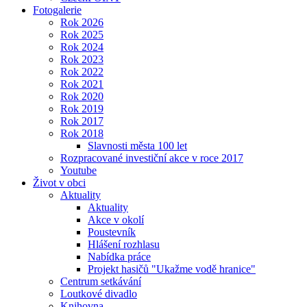
Fotogalerie
Rok 2026
Rok 2025
Rok 2024
Rok 2023
Rok 2022
Rok 2021
Rok 2020
Rok 2019
Rok 2017
Rok 2018
Slavnosti města 100 let
Rozpracované investiční akce v roce 2017
Youtube
Život v obci
Aktuality
Aktuality
Akce v okolí
Poustevník
Hlášení rozhlasu
Nabídka práce
Projekt hasičů "Ukažme vodě hranice"
Centrum setkávání
Loutkové divadlo
Knihovna