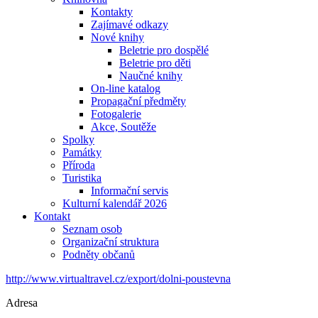
Kontakty
Zajímavé odkazy
Nové knihy
Beletrie pro dospělé
Beletrie pro děti
Naučné knihy
On-line katalog
Propagační předměty
Fotogalerie
Akce, Soutěže
Spolky
Památky
Příroda
Turistika
Informační servis
Kulturní kalendář 2026
Kontakt
Seznam osob
Organizační struktura
Podněty občanů
http://www.virtualtravel.cz/export/dolni-poustevna
Adresa