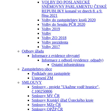
VOLBY DO POSLANECKÉ
SNĚMOVNY PARLAMENTU ČESKÉ
REPUBLIKY konané ve dnech 8. a 9.
října 2021
Volby do zastupitelstev krajů 2020
Volby do Senátu PČR 2020
Volby 2019
Volby
Volby ZO 2018
Volby prezidenta
Volby 2017
Odbory úřadu
Informace z evidence obyvatel
Informace z odborů (evidence, odpady)
Ostatní infrastruktura
Zastupitelstvo obce
Podklady pro zastupitele
Usnesení ZM
SMLOUVY
Smlouvy - projekt "Ukažme vodě hranice",
č.100250806
Smlouvy MV ČR
Smlouvy Krajský úřad Ústeckého kraje
Smlouvy MZe ČR
Smlouvy OPŽP ČR