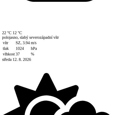
22 °C
12 °C
polojasno, slabý severozápadní vítr
vítr
SZ, 3.94
m/s
tlak
1024
hPa
vlhkost
37
%
středa 12. 8. 2026