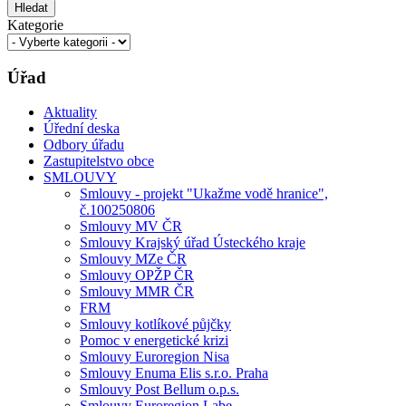
Hledat
Kategorie
Úřad
Aktuality
Úřední deska
Odbory úřadu
Zastupitelstvo obce
SMLOUVY
Smlouvy - projekt "Ukažme vodě hranice",
č.100250806
Smlouvy MV ČR
Smlouvy Krajský úřad Ústeckého kraje
Smlouvy MZe ČR
Smlouvy OPŽP ČR
Smlouvy MMR ČR
FRM
Smlouvy kotlíkové půjčky
Pomoc v energetické krizi
Smlouvy Euroregion Nisa
Smlouvy Enuma Elis s.r.o. Praha
Smlouvy Post Bellum o.p.s.
Smlouvy Euroregion Labe