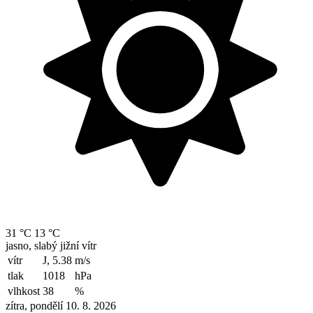
31 °C
13 °C
jasno, slabý jižní vítr
vítr
J, 5.38
m/s
tlak
1018
hPa
vlhkost
38
%
zítra, pondělí 10. 8. 2026