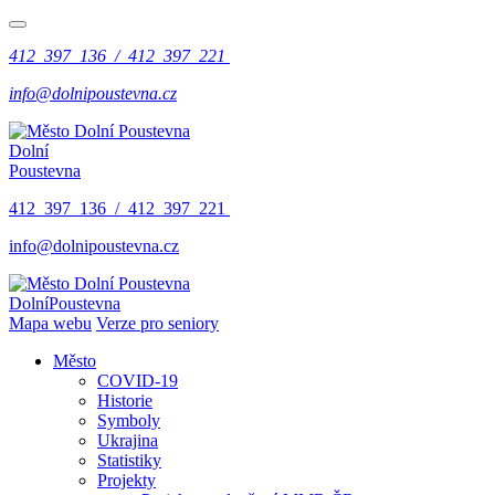
412 397 136 / 412 397 221
info@dolnipoustevna.cz
Dolní
Poustevna
412 397 136 / 412 397 221
info@dolnipoustevna.cz
Dolní
Poustevna
Mapa webu
Verze pro seniory
Město
COVID-19
Historie
Symboly
Ukrajina
Statistiky
Projekty