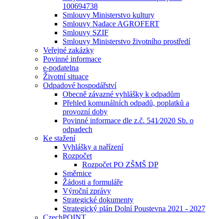
100694738
Smlouvy Ministerstvo kultury
Smlouvy Nadace AGROFERT
Smlouvy SZIF
Smlouvy Ministerstvo životního prostředí
Veřejné zakázky
Povinné informace
e-podatelna
Životní situace
Odpadové hospodářství
Obecně závazné vyhlášky k odpadům
Přehled komunálních odpadů, poplatků a
provozní doby
Povinné informace dle z.č. 541⁄2020 Sb. o
odpadech
Ke stažení
Vyhlášky a nařízení
Rozpočet
Rozpočet PO ZŠMŠ DP
Směrnice
Žádosti a formuláře
Výroční zprávy
Strategické dokumenty
Strategický plán Dolní Poustevna 2021 - 2027
CzechPOINT