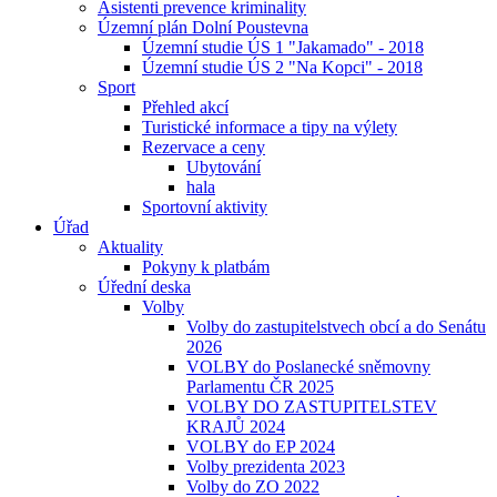
Asistenti prevence kriminality
Územní plán Dolní Poustevna
Územní studie ÚS 1 "Jakamado" - 2018
Územní studie ÚS 2 "Na Kopci" - 2018
Sport
Přehled akcí
Turistické informace a tipy na výlety
Rezervace a ceny
Ubytování
hala
Sportovní aktivity
Úřad
Aktuality
Pokyny k platbám
Úřední deska
Volby
Volby do zastupitelstvech obcí a do Senátu
2026
VOLBY do Poslanecké sněmovny
Parlamentu ČR 2025
VOLBY DO ZASTUPITELSTEV
KRAJŮ 2024
VOLBY do EP 2024
Volby prezidenta 2023
Volby do ZO 2022