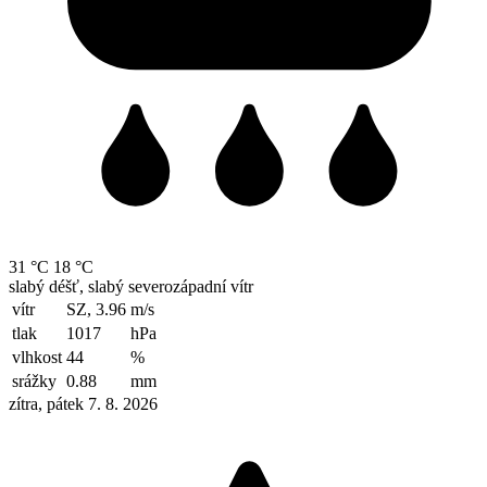
31 °C
18 °C
slabý déšť, slabý severozápadní vítr
vítr
SZ, 3.96
m/s
tlak
1017
hPa
vlhkost
44
%
srážky
0.88
mm
zítra, pátek 7. 8. 2026