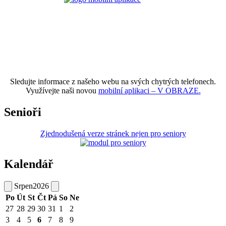
Sledujte informace z našeho webu na svých chytrých telefonech.
Využívejte naši novou
mobilní aplikaci – V OBRAZE.
Senioři
Zjednodušená verze stránek nejen pro seniory
Kalendář
Srpen
2026
Po
Út
St
Čt
Pá
So
Ne
27
28
29
30
31
1
2
3
4
5
6
7
8
9