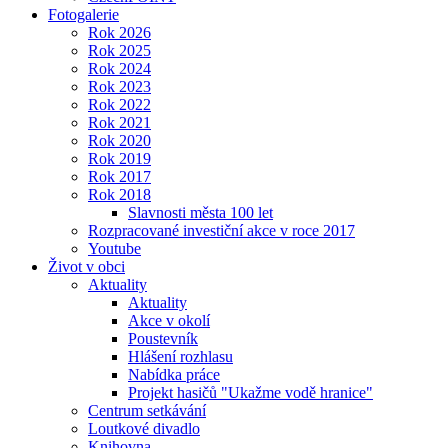
Fotogalerie
Rok 2026
Rok 2025
Rok 2024
Rok 2023
Rok 2022
Rok 2021
Rok 2020
Rok 2019
Rok 2017
Rok 2018
Slavnosti města 100 let
Rozpracované investiční akce v roce 2017
Youtube
Život v obci
Aktuality
Aktuality
Akce v okolí
Poustevník
Hlášení rozhlasu
Nabídka práce
Projekt hasičů "Ukažme vodě hranice"
Centrum setkávání
Loutkové divadlo
Knihovna