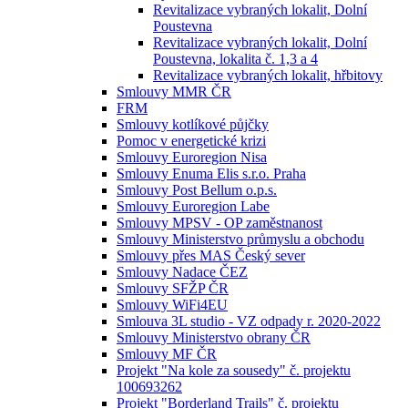
Revitalizace vybraných lokalit, Dolní
Poustevna
Revitalizace vybraných lokalit, Dolní
Poustevna, lokalita č. 1,3 a 4
Revitalizace vybraných lokalit, hřbitovy
Smlouvy MMR ČR
FRM
Smlouvy kotlíkové půjčky
Pomoc v energetické krizi
Smlouvy Euroregion Nisa
Smlouvy Enuma Elis s.r.o. Praha
Smlouvy Post Bellum o.p.s.
Smlouvy Euroregion Labe
Smlouvy MPSV - OP zaměstnanost
Smlouvy Ministerstvo průmyslu a obchodu
Smlouvy přes MAS Český sever
Smlouvy Nadace ČEZ
Smlouvy SFŽP ČR
Smlouvy WiFi4EU
Smlouva 3L studio - VZ odpady r. 2020-2022
Smlouvy Ministerstvo obrany ČR
Smlouvy MF ČR
Projekt "Na kole za sousedy" č. projektu
100693262
Projekt "Borderland Trails" č. projektu