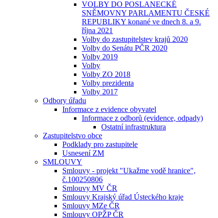
VOLBY DO POSLANECKÉ
SNĚMOVNY PARLAMENTU ČESKÉ
REPUBLIKY konané ve dnech 8. a 9.
října 2021
Volby do zastupitelstev krajů 2020
Volby do Senátu PČR 2020
Volby 2019
Volby
Volby ZO 2018
Volby prezidenta
Volby 2017
Odbory úřadu
Informace z evidence obyvatel
Informace z odborů (evidence, odpady)
Ostatní infrastruktura
Zastupitelstvo obce
Podklady pro zastupitele
Usnesení ZM
SMLOUVY
Smlouvy - projekt "Ukažme vodě hranice",
č.100250806
Smlouvy MV ČR
Smlouvy Krajský úřad Ústeckého kraje
Smlouvy MZe ČR
Smlouvy OPŽP ČR