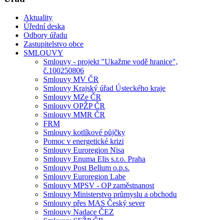
Aktuality
Úřední deska
Odbory úřadu
Zastupitelstvo obce
SMLOUVY
Smlouvy - projekt "Ukažme vodě hranice",
č.100250806
Smlouvy MV ČR
Smlouvy Krajský úřad Ústeckého kraje
Smlouvy MZe ČR
Smlouvy OPŽP ČR
Smlouvy MMR ČR
FRM
Smlouvy kotlíkové půjčky
Pomoc v energetické krizi
Smlouvy Euroregion Nisa
Smlouvy Enuma Elis s.r.o. Praha
Smlouvy Post Bellum o.p.s.
Smlouvy Euroregion Labe
Smlouvy MPSV - OP zaměstnanost
Smlouvy Ministerstvo průmyslu a obchodu
Smlouvy přes MAS Český sever
Smlouvy Nadace ČEZ