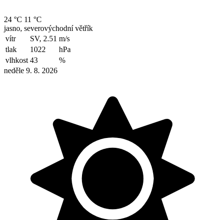
24 °C
11 °C
jasno, severovýchodní větřík
vítr
SV, 2.51
m/s
tlak
1022
hPa
vlhkost
43
%
neděle 9. 8. 2026