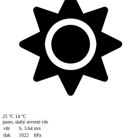
25 °C
14 °C
jasno, slabý severní vítr
vítr
S, 3.64
m/s
tlak
1022
hPa