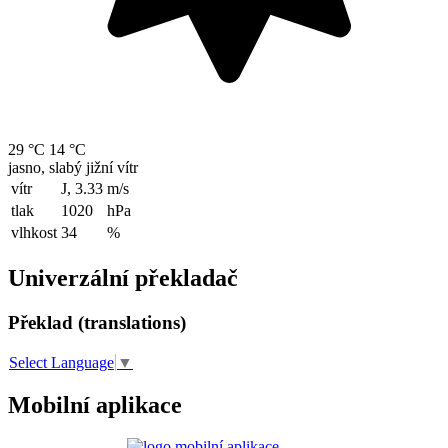
29 °C
14 °C
jasno, slabý jižní vítr
vítr
J, 3.33
m/s
tlak
1020
hPa
vlhkost
34
%
Univerzální překladač
Překlad (translations)
Select Language
▼
Mobilní aplikace