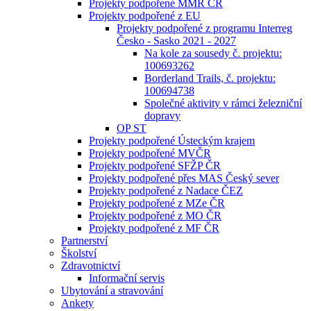
Projekty podpořené MMR ČR
Projekty podpořené z EU
Projekty podpořené z programu Interreg
Česko - Sasko 2021 - 2027
Na kole za sousedy č. projektu:
100693262
Borderland Trails, č. projektu:
100694738
Společné aktivity v rámci železniční
dopravy
OP ST
Projekty podpořené Ústeckým krajem
Projekty podpořené MVČR
Projekty podpořené SFŽP ČR
Projekty podpořené přes MAS Český sever
Projekty podpořené z Nadace ČEZ
Projekty podpořené z MZe ČR
Projekty podpořené z MO ČR
Projekty podpořené z MF ČR
Partnerství
Školství
Zdravotnictví
Informační servis
Ubytování a stravování
Ankety