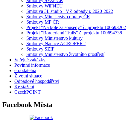
Smlouvy SFŽP ČR
Smlouvy WiFi4EU
Smlouva 3L studio - VZ odpady r. 2020-2022
Smlouvy Ministerstvo obrany ČR
Smlouvy MF ČR
Projekt "Na kole za sousedy" č. projektu 100693262
Projekt "Borderland Trails" č. projektu 100694738
Smlouvy Ministerstvo kultury
Smlouvy Nadace AGROFERT
Smlouvy SZIF
Smlouvy Ministerstvo životního prostředí
Veřejné zakázky
Povinné informace
e-podatelna
Životní situace
Odpadové hospodářství
Ke stažení
CzechPOINT
Facebook Města