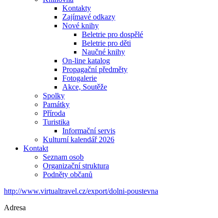
Kontakty
Zajímavé odkazy
Nové knihy
Beletrie pro dospělé
Beletrie pro děti
Naučné knihy
On-line katalog
Propagační předměty
Fotogalerie
Akce, Soutěže
Spolky
Památky
Příroda
Turistika
Informační servis
Kulturní kalendář 2026
Kontakt
Seznam osob
Organizační struktura
Podněty občanů
http://www.virtualtravel.cz/export/dolni-poustevna
Adresa