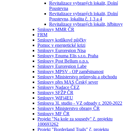
Revitalizace vybraných lokalit, Dolní
Poustevna
Revitalizace vybraných lokalit, Dolní
Poustevna, lokalita č. 1,3 a 4
Revitalizace vybraných lokalit, hřbitovy
Smlouvy MMR ČR
FRM
Smlouvy kotlíkové půjčky
Pomoc v energetické krizi
Smlouvy Euroregion Nisa
Smlouvy Enuma Elis s.r.o. Praha
Smlouvy Post Bellum o.p.s.
Smlouvy Euroregion Labe
Smlouvy MPSV - OP zaměstnanost
Smlouvy Ministerstvo průmyslu a obchodu
Smlouvy přes MAS Český sever
Smlouvy Nadace ČEZ
Smlouvy SFŽP ČR
Smlouvy WiFi4EU
Smlouva 3L studio - VZ odpady r. 2020-2022
Smlouvy Ministerstvo obrany ČR
Smlouvy MF ČR
Projekt "Na kole za sousedy" č. projektu
100693262
Projekt "Borderland Trails" č. projektu