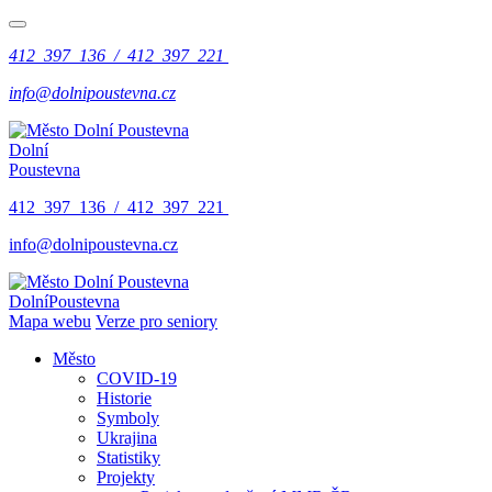
412 397 136 / 412 397 221
info@dolnipoustevna.cz
Dolní
Poustevna
412 397 136 / 412 397 221
info@dolnipoustevna.cz
Dolní
Poustevna
Mapa webu
Verze pro seniory
Město
COVID-19
Historie
Symboly
Ukrajina
Statistiky
Projekty