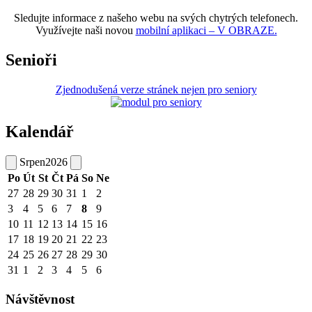
Sledujte informace z našeho webu na svých chytrých telefonech.
Využívejte naši novou
mobilní aplikaci – V OBRAZE.
Senioři
Zjednodušená verze stránek nejen pro seniory
Kalendář
Srpen
2026
Po
Út
St
Čt
Pá
So
Ne
27
28
29
30
31
1
2
3
4
5
6
7
8
9
10
11
12
13
14
15
16
17
18
19
20
21
22
23
24
25
26
27
28
29
30
31
1
2
3
4
5
6
Návštěvnost