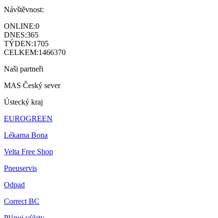
Návštěvnost:
ONLINE:
0
DNES:
365
TÝDEN:
1705
CELKEM:
1466370
Naši partneři
MAS Český sever
Ústecký kraj
EUROGREEN
Lékarna Bona
Velta Free Shop
Pneuservis
Odpad
Correct BC
Plánuj výlety