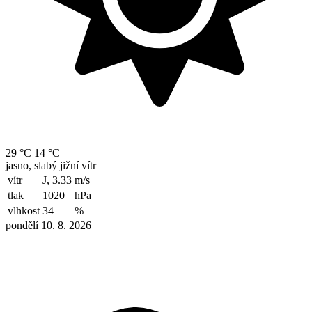
29 °C
14 °C
jasno, slabý jižní vítr
vítr
J, 3.33
m/s
tlak
1020
hPa
vlhkost
34
%
pondělí 10. 8. 2026