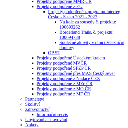
Projekty podpořené MMR ČR
Projekty podpořené z EU
Projekty podpořené z programu Interreg
Česko - Sasko 2021 - 2027
Na kole za sousedy č. projektu:
100693262
Borderland Trails, č. projektu:
100694738
Společné aktivity v rámci železniční
dopravy
OP ST
Projekty podpořené Ústeckým krajem
Projekty podpořené MVČR
Projekty podpořené SFŽP ČR
Projekty podpořené přes MAS Český sever
Projekty podpořené z Nadace ČEZ
Projekty podpořené z MZe ČR
Projekty podpořené z MO ČR
Projekty podpořené z MF ČR
Partnerství
Školství
Zdravotnictví
Informační servis
Ubytování a stravování
Ankety