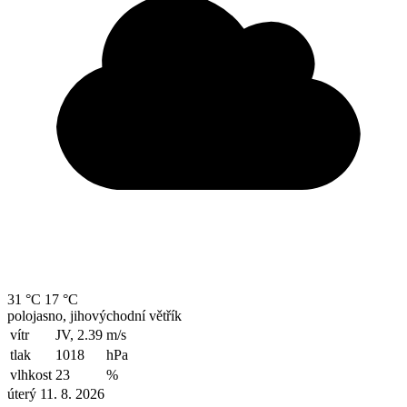
31 °C
17 °C
polojasno, jihovýchodní větřík
vítr
JV, 2.39
m/s
tlak
1018
hPa
vlhkost
23
%
úterý 11. 8. 2026