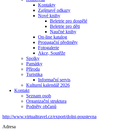
Kontakty
Zajímavé odkazy
Nové knihy
Beletrie pro dospělé
Beletrie pro děti
Naučné knihy
On-line katalog
Propagační předměty
Fotogalerie
Akce, Soutěže
Spolky
Památky
Příroda
Turistika
Informační servis
Kulturní kalendář 2026
Kontakt
Seznam osob
Organizační struktura
Podněty občanů
http://www.virtualtravel.cz/export/dolni-poustevna
Adresa