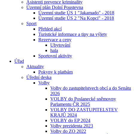
Asistenti prevence kriminality
Územní plán Dolní Poustevna
Územní studie ÚS 1 "Jakamado" - 2018
Územní studie ÚS 2 "Na Kopci" - 2018
Sport
Přehled akcí
Turistické informace a tipy na výlety
Rezervace a ceny
Ubytování
hala
Sportovní aktivity
Úřad
Aktuality
Pokyny k platbám
Úřední deska
Volby
Volby do zastupitelstvech obcí a do Senátu
2026
VOLBY do Poslanecké sněmovny
Parlamentu ČR 2025
VOLBY DO ZASTUPITELSTEV
KRAJŮ 2024
VOLBY do EP 2024
Volby prezidenta 2023
Volby do ZO 2022