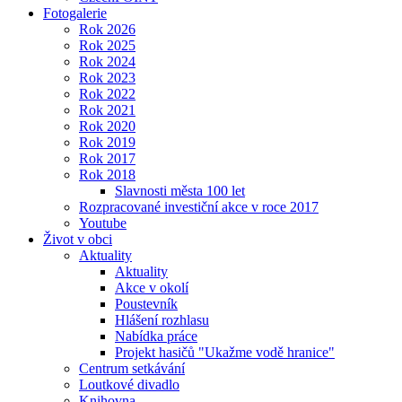
Fotogalerie
Rok 2026
Rok 2025
Rok 2024
Rok 2023
Rok 2022
Rok 2021
Rok 2020
Rok 2019
Rok 2017
Rok 2018
Slavnosti města 100 let
Rozpracované investiční akce v roce 2017
Youtube
Život v obci
Aktuality
Aktuality
Akce v okolí
Poustevník
Hlášení rozhlasu
Nabídka práce
Projekt hasičů "Ukažme vodě hranice"
Centrum setkávání
Loutkové divadlo
Knihovna