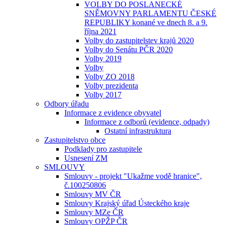
VOLBY DO POSLANECKÉ
SNĚMOVNY PARLAMENTU ČESKÉ
REPUBLIKY konané ve dnech 8. a 9.
října 2021
Volby do zastupitelstev krajů 2020
Volby do Senátu PČR 2020
Volby 2019
Volby
Volby ZO 2018
Volby prezidenta
Volby 2017
Odbory úřadu
Informace z evidence obyvatel
Informace z odborů (evidence, odpady)
Ostatní infrastruktura
Zastupitelstvo obce
Podklady pro zastupitele
Usnesení ZM
SMLOUVY
Smlouvy - projekt "Ukažme vodě hranice",
č.100250806
Smlouvy MV ČR
Smlouvy Krajský úřad Ústeckého kraje
Smlouvy MZe ČR
Smlouvy OPŽP ČR