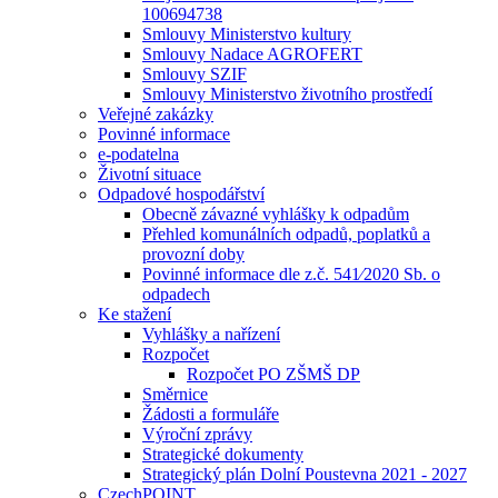
100694738
Smlouvy Ministerstvo kultury
Smlouvy Nadace AGROFERT
Smlouvy SZIF
Smlouvy Ministerstvo životního prostředí
Veřejné zakázky
Povinné informace
e-podatelna
Životní situace
Odpadové hospodářství
Obecně závazné vyhlášky k odpadům
Přehled komunálních odpadů, poplatků a
provozní doby
Povinné informace dle z.č. 541⁄2020 Sb. o
odpadech
Ke stažení
Vyhlášky a nařízení
Rozpočet
Rozpočet PO ZŠMŠ DP
Směrnice
Žádosti a formuláře
Výroční zprávy
Strategické dokumenty
Strategický plán Dolní Poustevna 2021 - 2027
CzechPOINT