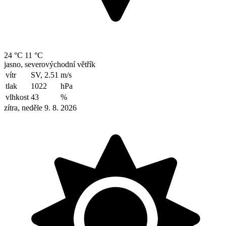
24 °C
11 °C
jasno, severovýchodní větřík
vítr
SV, 2.51
m/s
tlak
1022
hPa
vlhkost
43
%
zítra, neděle 9. 8. 2026