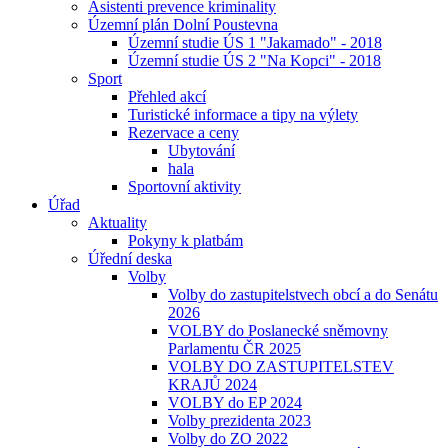
Asistenti prevence kriminality
Územní plán Dolní Poustevna
Územní studie ÚS 1 "Jakamado" - 2018
Územní studie ÚS 2 "Na Kopci" - 2018
Sport
Přehled akcí
Turistické informace a tipy na výlety
Rezervace a ceny
Ubytování
hala
Sportovní aktivity
Úřad
Aktuality
Pokyny k platbám
Úřední deska
Volby
Volby do zastupitelstvech obcí a do Senátu
2026
VOLBY do Poslanecké sněmovny
Parlamentu ČR 2025
VOLBY DO ZASTUPITELSTEV
KRAJŮ 2024
VOLBY do EP 2024
Volby prezidenta 2023
Volby do ZO 2022