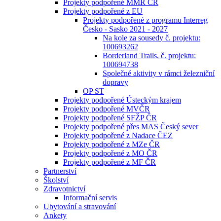
Projekty podpořené MMR ČR
Projekty podpořené z EU
Projekty podpořené z programu Interreg
Česko - Sasko 2021 - 2027
Na kole za sousedy č. projektu:
100693262
Borderland Trails, č. projektu:
100694738
Společné aktivity v rámci železniční
dopravy
OP ST
Projekty podpořené Ústeckým krajem
Projekty podpořené MVČR
Projekty podpořené SFŽP ČR
Projekty podpořené přes MAS Český sever
Projekty podpořené z Nadace ČEZ
Projekty podpořené z MZe ČR
Projekty podpořené z MO ČR
Projekty podpořené z MF ČR
Partnerství
Školství
Zdravotnictví
Informační servis
Ubytování a stravování
Ankety