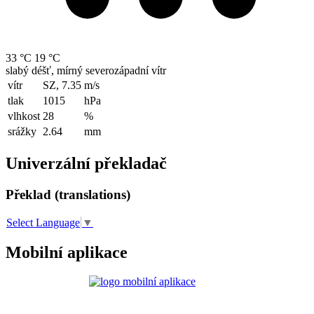
33 °C
19 °C
slabý déšť, mírný severozápadní vítr
vítr
SZ, 7.35
m/s
tlak
1015
hPa
vlhkost
28
%
srážky
2.64
mm
Univerzální překladač
Překlad (translations)
Select Language
▼
Mobilní aplikace