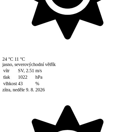
24 °C
11 °C
jasno, severovýchodní větřík
vítr
SV, 2.51
m/s
tlak
1022
hPa
vlhkost
43
%
zítra, neděle 9. 8. 2026