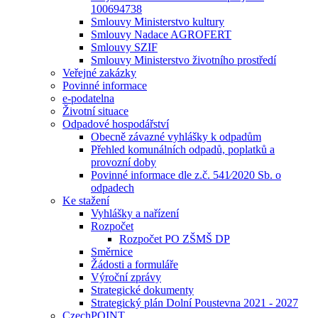
100694738
Smlouvy Ministerstvo kultury
Smlouvy Nadace AGROFERT
Smlouvy SZIF
Smlouvy Ministerstvo životního prostředí
Veřejné zakázky
Povinné informace
e-podatelna
Životní situace
Odpadové hospodářství
Obecně závazné vyhlášky k odpadům
Přehled komunálních odpadů, poplatků a
provozní doby
Povinné informace dle z.č. 541⁄2020 Sb. o
odpadech
Ke stažení
Vyhlášky a nařízení
Rozpočet
Rozpočet PO ZŠMŠ DP
Směrnice
Žádosti a formuláře
Výroční zprávy
Strategické dokumenty
Strategický plán Dolní Poustevna 2021 - 2027
CzechPOINT