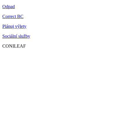
Odpad
Correct BC
Plánuj výlety
Sociální služby
CONILEAF