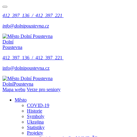
412 397 136 / 412 397 221
info@dolnipoustevna.cz
Dolní
Poustevna
412 397 136 / 412 397 221
info@dolnipoustevna.cz
Dolní
Poustevna
Mapa webu
Verze pro seniory
Město
COVID-19
Historie
Symboly
Ukrajina
Statistiky
Projekty