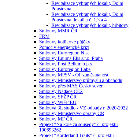
Revitalizace vybraných lokalit, Dolní
Poustevna
Revitalizace vybraných lokalit, Dolní
Poustevna, lokalita č. 1,3 a 4
Revitalizace vybraných lokalit, hřbitovy
Smlouvy MMR ČR
FRM
Smlouvy kotlíkové půjčky
Pomoc v energetické krizi
Smlouvy Euroregion Nisa
Smlouvy Enuma Elis s.r.o. Praha
Smlouvy Post Bellum o.p.s.
Smlouvy Euroregion Labe
Smlouvy MPSV - OP zaměstnanost
Smlouvy Ministerstvo průmyslu a obchodu
Smlouvy přes MAS Český sever
Smlouvy Nadace ČEZ
Smlouvy SFŽP ČR
Smlouvy WiFi4EU
Smlouva 3L studio - VZ odpady r. 2020-2022
Smlouvy Ministerstvo obrany ČR
Smlouvy MF ČR
Projekt "Na kole za sousedy" č. projektu
100693262
Projekt "Borderland Trails" č. projektu