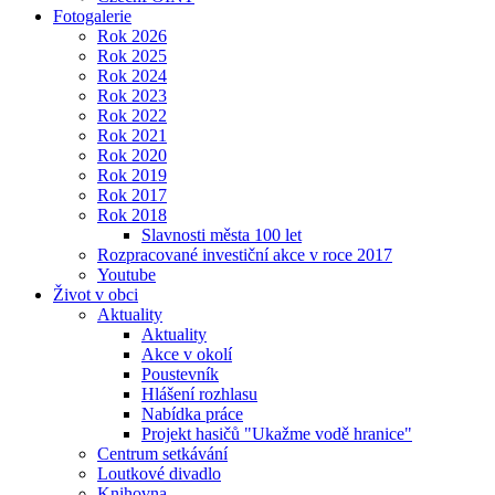
Fotogalerie
Rok 2026
Rok 2025
Rok 2024
Rok 2023
Rok 2022
Rok 2021
Rok 2020
Rok 2019
Rok 2017
Rok 2018
Slavnosti města 100 let
Rozpracované investiční akce v roce 2017
Youtube
Život v obci
Aktuality
Aktuality
Akce v okolí
Poustevník
Hlášení rozhlasu
Nabídka práce
Projekt hasičů "Ukažme vodě hranice"
Centrum setkávání
Loutkové divadlo
Knihovna