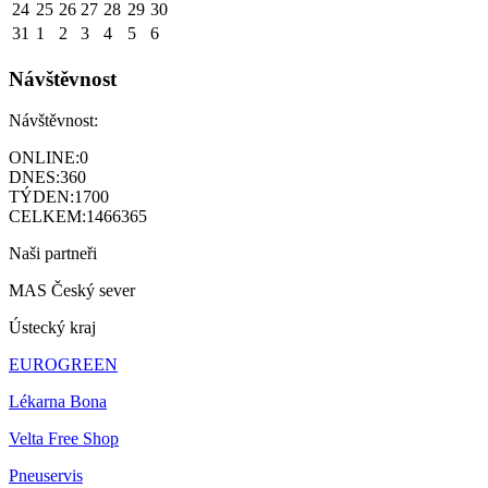
24
25
26
27
28
29
30
31
1
2
3
4
5
6
Návštěvnost
Návštěvnost:
ONLINE:
0
DNES:
360
TÝDEN:
1700
CELKEM:
1466365
Naši partneři
MAS Český sever
Ústecký kraj
EUROGREEN
Lékarna Bona
Velta Free Shop
Pneuservis