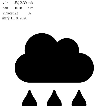
vítr
JV, 2.39
m/s
tlak
1018
hPa
vlhkost
23
%
úterý 11. 8. 2026