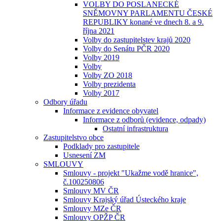
VOLBY DO POSLANECKÉ
SNĚMOVNY PARLAMENTU ČESKÉ
REPUBLIKY konané ve dnech 8. a 9.
října 2021
Volby do zastupitelstev krajů 2020
Volby do Senátu PČR 2020
Volby 2019
Volby
Volby ZO 2018
Volby prezidenta
Volby 2017
Odbory úřadu
Informace z evidence obyvatel
Informace z odborů (evidence, odpady)
Ostatní infrastruktura
Zastupitelstvo obce
Podklady pro zastupitele
Usnesení ZM
SMLOUVY
Smlouvy - projekt "Ukažme vodě hranice",
č.100250806
Smlouvy MV ČR
Smlouvy Krajský úřad Ústeckého kraje
Smlouvy MZe ČR
Smlouvy OPŽP ČR