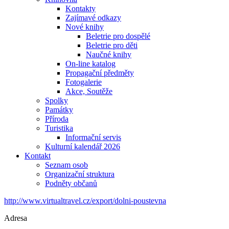
Kontakty
Zajímavé odkazy
Nové knihy
Beletrie pro dospělé
Beletrie pro děti
Naučné knihy
On-line katalog
Propagační předměty
Fotogalerie
Akce, Soutěže
Spolky
Památky
Příroda
Turistika
Informační servis
Kulturní kalendář 2026
Kontakt
Seznam osob
Organizační struktura
Podněty občanů
http://www.virtualtravel.cz/export/dolni-poustevna
Adresa