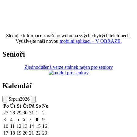
Sledujte informace z našeho webu na svých chytrých telefonech.
Využívejte naši novou
mobilní aplikaci – V OBRAZE.
Senioři
Zjednodušená verze stránek nejen pro seniory
Kalendář
Srpen
2026
Po
Út
St
Čt
Pá
So
Ne
27
28
29
30
31
1
2
3
4
5
6
7
8
9
10
11
12
13
14
15
16
17
18
19
20
21
22
23