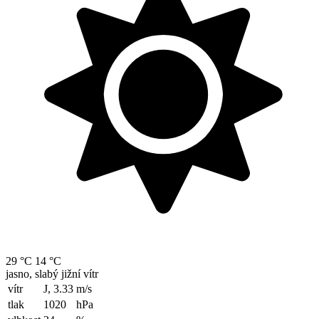
29 °C
14 °C
jasno, slabý jižní vítr
vítr
J, 3.33
m/s
tlak
1020
hPa