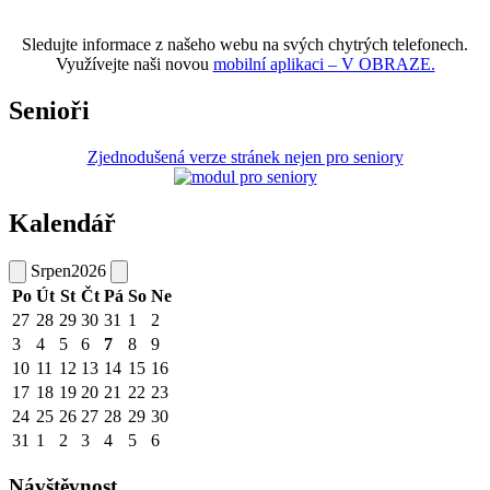
Sledujte informace z našeho webu na svých chytrých telefonech.
Využívejte naši novou
mobilní aplikaci – V OBRAZE.
Senioři
Zjednodušená verze stránek nejen pro seniory
Kalendář
Srpen
2026
Po
Út
St
Čt
Pá
So
Ne
27
28
29
30
31
1
2
3
4
5
6
7
8
9
10
11
12
13
14
15
16
17
18
19
20
21
22
23
24
25
26
27
28
29
30
31
1
2
3
4
5
6
Návštěvnost