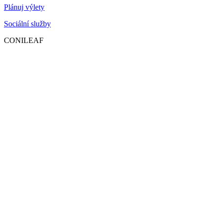
Plánuj výlety
Sociální služby
CONILEAF