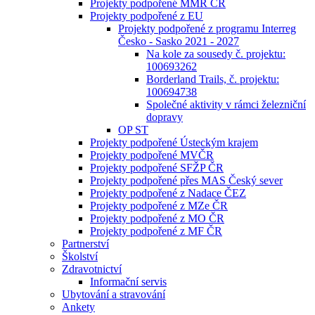
Projekty podpořené MMR ČR
Projekty podpořené z EU
Projekty podpořené z programu Interreg
Česko - Sasko 2021 - 2027
Na kole za sousedy č. projektu:
100693262
Borderland Trails, č. projektu:
100694738
Společné aktivity v rámci železniční
dopravy
OP ST
Projekty podpořené Ústeckým krajem
Projekty podpořené MVČR
Projekty podpořené SFŽP ČR
Projekty podpořené přes MAS Český sever
Projekty podpořené z Nadace ČEZ
Projekty podpořené z MZe ČR
Projekty podpořené z MO ČR
Projekty podpořené z MF ČR
Partnerství
Školství
Zdravotnictví
Informační servis
Ubytování a stravování
Ankety