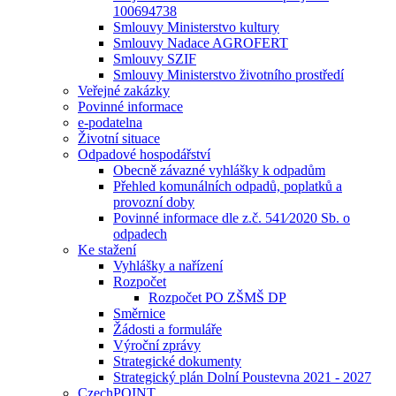
100694738
Smlouvy Ministerstvo kultury
Smlouvy Nadace AGROFERT
Smlouvy SZIF
Smlouvy Ministerstvo životního prostředí
Veřejné zakázky
Povinné informace
e-podatelna
Životní situace
Odpadové hospodářství
Obecně závazné vyhlášky k odpadům
Přehled komunálních odpadů, poplatků a
provozní doby
Povinné informace dle z.č. 541⁄2020 Sb. o
odpadech
Ke stažení
Vyhlášky a nařízení
Rozpočet
Rozpočet PO ZŠMŠ DP
Směrnice
Žádosti a formuláře
Výroční zprávy
Strategické dokumenty
Strategický plán Dolní Poustevna 2021 - 2027
CzechPOINT