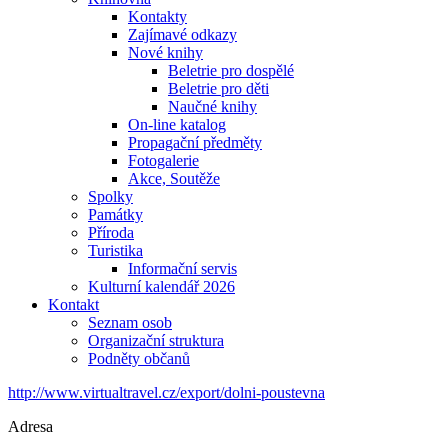
Kontakty
Zajímavé odkazy
Nové knihy
Beletrie pro dospělé
Beletrie pro děti
Naučné knihy
On-line katalog
Propagační předměty
Fotogalerie
Akce, Soutěže
Spolky
Památky
Příroda
Turistika
Informační servis
Kulturní kalendář 2026
Kontakt
Seznam osob
Organizační struktura
Podněty občanů
http://www.virtualtravel.cz/export/dolni-poustevna
Adresa