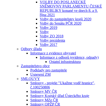
VOLBY DO POSLANECKÉ
SNĚMOVNY PARLAMENTU ČESKÉ
REPUBLIKY konané ve dnech 8. a 9.
října 2021
Volby do zastupitelstev krajů 2020
Volby do Senátu PČR 2020
Volby 2019
Volby
Volby ZO 2018
Volby prezidenta
Volby 2017
Odbory úřadu
Informace z evidence obyvatel
Informace z odborů (evidence, odpady)
Ostatní infrastruktura
Zastupitelstvo obce
Podklady pro zastupitele
Usnesení ZM
SMLOUVY
Smlouvy - projekt "Ukažme vodě hranice",
č.100250806
Smlouvy MV ČR
Smlouvy Krajský úřad Ústeckého kraje
Smlouvy MZe ČR
Smlouvy OPŽP ČR