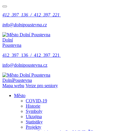
412 397 136 / 412 397 221
info@dolnipoustevna.cz
Dolní
Poustevna
412 397 136 / 412 397 221
info@dolnipoustevna.cz
Dolní
Poustevna
Mapa webu
Verze pro seniory
Město
COVID-19
Historie
Symboly
Ukrajina
Statistiky
Projekty