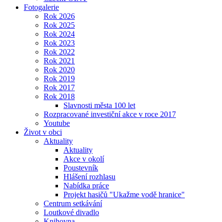
Fotogalerie
Rok 2026
Rok 2025
Rok 2024
Rok 2023
Rok 2022
Rok 2021
Rok 2020
Rok 2019
Rok 2017
Rok 2018
Slavnosti města 100 let
Rozpracované investiční akce v roce 2017
Youtube
Život v obci
Aktuality
Aktuality
Akce v okolí
Poustevník
Hlášení rozhlasu
Nabídka práce
Projekt hasičů "Ukažme vodě hranice"
Centrum setkávání
Loutkové divadlo
Knihovna