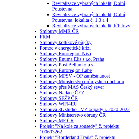
Revitalizace vybraných lokalit, Dolní
Poustevna
Revitalizace vybraných lokalit, Dolní
Poustevna, lokalita č. 1,3 a 4
Revitalizace vybraných lokalit, hřbitovy
Smlouvy MMR ČR
FRM
Smlouvy kotlíkové půjčky
Pomoc v energetické krizi
Smlouvy Euroregion Nisa
Smlouvy Enuma Elis s.r.o. Praha
Smlouvy Post Bellum o.p.s.
Smlouvy Euroregion Labe
Smlouvy MPSV - OP zaměstnanost
Smlouvy Ministerstvo průmyslu a obchodu
Smlouvy přes MAS Český sever
Smlouvy Nadace ČEZ
Smlouvy SFŽP ČR
Smlouvy WiFi4EU
Smlouva 3L studio - VZ odpady r. 2020-2022
Smlouvy Ministerstvo obrany ČR
Smlouvy MF ČR
Projekt "Na kole za sousedy" č. projektu
100693262
Projekt "Borderland Trails" č. projektu