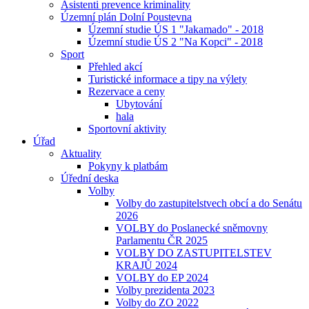
Asistenti prevence kriminality
Územní plán Dolní Poustevna
Územní studie ÚS 1 "Jakamado" - 2018
Územní studie ÚS 2 "Na Kopci" - 2018
Sport
Přehled akcí
Turistické informace a tipy na výlety
Rezervace a ceny
Ubytování
hala
Sportovní aktivity
Úřad
Aktuality
Pokyny k platbám
Úřední deska
Volby
Volby do zastupitelstvech obcí a do Senátu
2026
VOLBY do Poslanecké sněmovny
Parlamentu ČR 2025
VOLBY DO ZASTUPITELSTEV
KRAJŮ 2024
VOLBY do EP 2024
Volby prezidenta 2023
Volby do ZO 2022