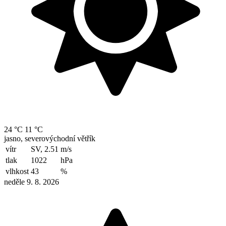
24 °C
11 °C
jasno, severovýchodní větřík
vítr
SV, 2.51
m/s
tlak
1022
hPa
vlhkost
43
%
neděle 9. 8. 2026