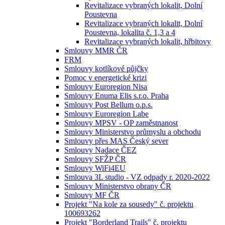
Revitalizace vybraných lokalit, Dolní
Poustevna
Revitalizace vybraných lokalit, Dolní
Poustevna, lokalita č. 1,3 a 4
Revitalizace vybraných lokalit, hřbitovy
Smlouvy MMR ČR
FRM
Smlouvy kotlíkové půjčky
Pomoc v energetické krizi
Smlouvy Euroregion Nisa
Smlouvy Enuma Elis s.r.o. Praha
Smlouvy Post Bellum o.p.s.
Smlouvy Euroregion Labe
Smlouvy MPSV - OP zaměstnanost
Smlouvy Ministerstvo průmyslu a obchodu
Smlouvy přes MAS Český sever
Smlouvy Nadace ČEZ
Smlouvy SFŽP ČR
Smlouvy WiFi4EU
Smlouva 3L studio - VZ odpady r. 2020-2022
Smlouvy Ministerstvo obrany ČR
Smlouvy MF ČR
Projekt "Na kole za sousedy" č. projektu
100693262
Projekt "Borderland Trails" č. projektu