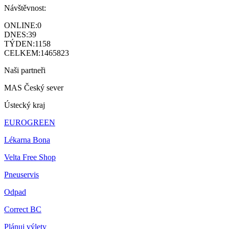
Návštěvnost:
ONLINE:
0
DNES:
39
TÝDEN:
1158
CELKEM:
1465823
Naši partneři
MAS Český sever
Ústecký kraj
EUROGREEN
Lékarna Bona
Velta Free Shop
Pneuservis
Odpad
Correct BC
Plánuj výlety