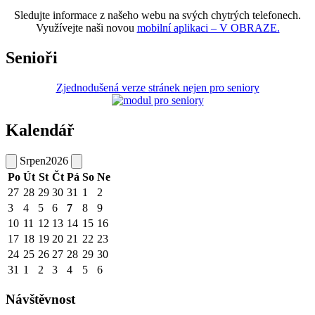
Sledujte informace z našeho webu na svých chytrých telefonech.
Využívejte naši novou
mobilní aplikaci – V OBRAZE.
Senioři
Zjednodušená verze stránek nejen pro seniory
Kalendář
Srpen
2026
Po
Út
St
Čt
Pá
So
Ne
27
28
29
30
31
1
2
3
4
5
6
7
8
9
10
11
12
13
14
15
16
17
18
19
20
21
22
23
24
25
26
27
28
29
30
31
1
2
3
4
5
6
Návštěvnost