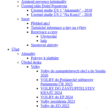
Asistenti prevence kriminality
Územní plán Dolní Poustevna
Územní studie ÚS 1 "Jakamado" - 2018
Územní studie ÚS 2 "Na Kopci" - 2018
Sport
Přehled akcí
Turistické informace a tipy na výlety
Rezervace a ceny
Ubytování
hala
Sportovní aktivity
Úřad
Aktuality
Pokyny k platbám
Úřední deska
Volby
Volby do zastupitelstvech obcí a do Senátu
2026
VOLBY do Poslanecké sněmovny
Parlamentu ČR 2025
VOLBY DO ZASTUPITELSTEV
KRAJŮ 2024
VOLBY do EP 2024
Volby prezidenta 2023
Volby do ZO 2022