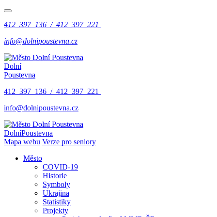
412 397 136 / 412 397 221
info@dolnipoustevna.cz
Dolní
Poustevna
412 397 136 / 412 397 221
info@dolnipoustevna.cz
Dolní
Poustevna
Mapa webu
Verze pro seniory
Město
COVID-19
Historie
Symboly
Ukrajina
Statistiky
Projekty