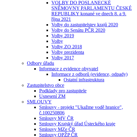
VOLBY DO POSLANECKÉ
SNĚMOVNY PARLAMENTU ČESKÉ
REPUBLIKY konané ve dnech 8. a 9.
října 2021
Volby do zastupitelstev krajů 2020
Volby do Senátu PČR 2020
Volby 2019
Volby
Volby ZO 2018
Volby prezidenta
Volby 2017
Odbory úřadu
Informace z evidence obyvatel
Informace z odborů (evidence, odpady)
Ostatní infrastruktura
Zastupitelstvo obce
Podklady pro zastupitele
Usnesení ZM
SMLOUVY
Smlouvy - projekt "Ukažme vodě hranice",
č.100250806
Smlouvy MV ČR
Smlouvy Krajský úřad Ústeckého kraje
Smlouvy MZe ČR
Smlouvy OPŽP ČR