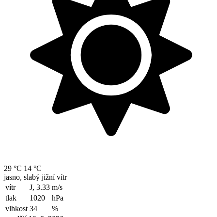
29 °C
14 °C
jasno, slabý jižní vítr
vítr
J, 3.33
m/s
tlak
1020
hPa
vlhkost
34
%