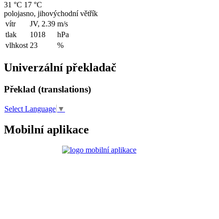
31 °C
17 °C
polojasno, jihovýchodní větřík
vítr
JV, 2.39
m/s
tlak
1018
hPa
vlhkost
23
%
Univerzální překladač
Překlad (translations)
Select Language
▼
Mobilní aplikace