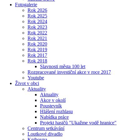
Fotogalerie
Rok 2026
Rok 2025
Rok 2024
Rok 2023
Rok 2022
Rok 2021
Rok 2020
Rok 2019
Rok 2017
Rok 2018
Slavnosti města 100 let
Rozpracované investiční akce v roce 2017
Youtube
Život v obci
Aktuality
Aktuality
Akce v okolí
Poustevník
Hlášení rozhlasu
Nabídka práce
Projekt hasičů "Ukažme vodě hranice"
Centrum setkávání
Loutkové divadlo
Knihovna