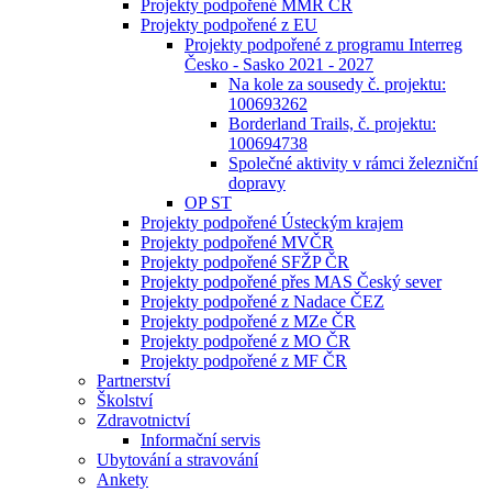
Projekty podpořené MMR ČR
Projekty podpořené z EU
Projekty podpořené z programu Interreg
Česko - Sasko 2021 - 2027
Na kole za sousedy č. projektu:
100693262
Borderland Trails, č. projektu:
100694738
Společné aktivity v rámci železniční
dopravy
OP ST
Projekty podpořené Ústeckým krajem
Projekty podpořené MVČR
Projekty podpořené SFŽP ČR
Projekty podpořené přes MAS Český sever
Projekty podpořené z Nadace ČEZ
Projekty podpořené z MZe ČR
Projekty podpořené z MO ČR
Projekty podpořené z MF ČR
Partnerství
Školství
Zdravotnictví
Informační servis
Ubytování a stravování
Ankety