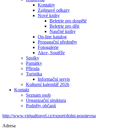
Kontakty
Zajímavé odkazy
Nové knihy
Beletrie pro dospělé
Beletrie pro děti
Naučné knihy
On-line katalog
Propagační předměty
Fotogalerie
Akce, Soutěže
Spolky
Památky
Příroda
Turistika
Informační servis
Kulturní kalendář 2026
Kontakt
Seznam osob
Organizační struktura
Podněty občanů
http://www.virtualtravel.cz/export/dolni-poustevna
Adresa