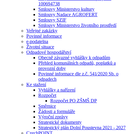
100694738
Smlouvy Ministerstvo kultury
Smlouvy Nadace AGROFERT
Smlouvy SZIF
Smlouvy Ministerstvo životního prostředí
Veřejné zakázky
Povinné informace
e-podatelna
Životní situace
Odpadové hospodářství
Obecně závazné vyhlášky k odpadům
Přehled komunálních odpadů, poplatků a
provozní doby
Povinné informace dle z.č. 541⁄2020 Sb. o
odpadech
Ke stažení
Vyhlášky a nařízení
Rozpočet
Rozpočet PO ZŠMŠ DP
Směrnice
Žádosti a formuláře
Výroční zprávy
Strategické dokumenty
Strategický plán Dolní Poustevna 2021 - 2027
CzechPOINT