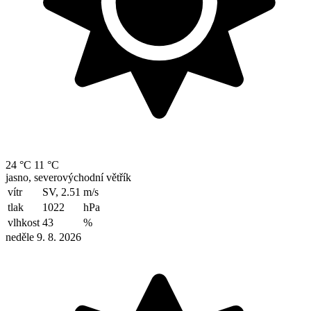
24 °C
11 °C
jasno, severovýchodní větřík
vítr
SV, 2.51
m/s
tlak
1022
hPa
vlhkost
43
%
neděle 9. 8. 2026