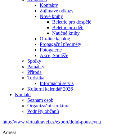
Kontakty
Zajímavé odkazy
Nové knihy
Beletrie pro dospělé
Beletrie pro děti
Naučné knihy
On-line katalog
Propagační předměty
Fotogalerie
Akce, Soutěže
Spolky
Památky
Příroda
Turistika
Informační servis
Kulturní kalendář 2026
Kontakt
Seznam osob
Organizační struktura
Podněty občanů
http://www.virtualtravel.cz/export/dolni-poustevna
Adresa