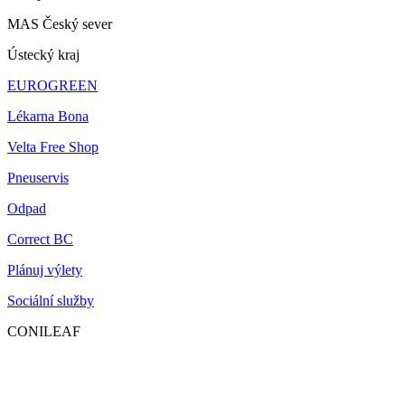
MAS Český sever
Ústecký kraj
EUROGREEN
Lékarna Bona
Velta Free Shop
Pneuservis
Odpad
Correct BC
Plánuj výlety
Sociální služby
CONILEAF