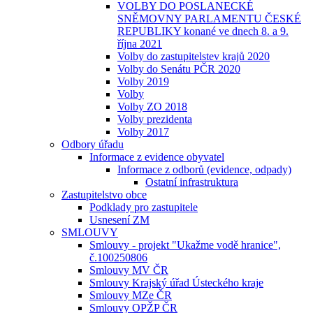
VOLBY DO POSLANECKÉ
SNĚMOVNY PARLAMENTU ČESKÉ
REPUBLIKY konané ve dnech 8. a 9.
října 2021
Volby do zastupitelstev krajů 2020
Volby do Senátu PČR 2020
Volby 2019
Volby
Volby ZO 2018
Volby prezidenta
Volby 2017
Odbory úřadu
Informace z evidence obyvatel
Informace z odborů (evidence, odpady)
Ostatní infrastruktura
Zastupitelstvo obce
Podklady pro zastupitele
Usnesení ZM
SMLOUVY
Smlouvy - projekt "Ukažme vodě hranice",
č.100250806
Smlouvy MV ČR
Smlouvy Krajský úřad Ústeckého kraje
Smlouvy MZe ČR
Smlouvy OPŽP ČR