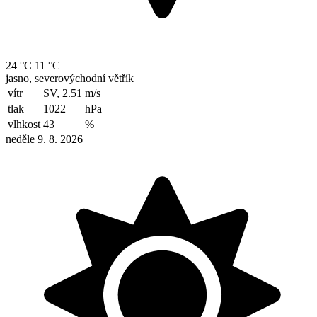
24 °C
11 °C
jasno, severovýchodní větřík
vítr
SV, 2.51
m/s
tlak
1022
hPa
vlhkost
43
%
neděle 9. 8. 2026