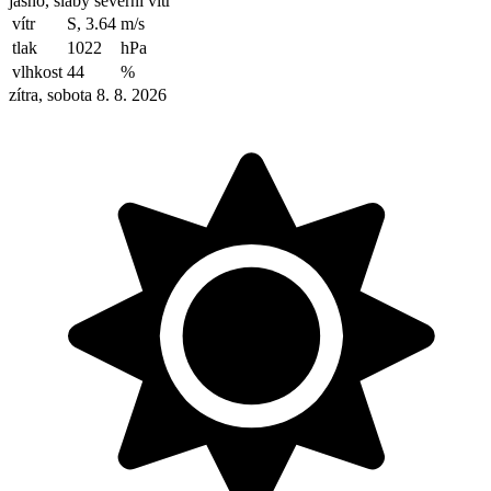
jasno, slabý severní vítr
vítr
S, 3.64
m/s
tlak
1022
hPa
vlhkost
44
%
zítra, sobota 8. 8. 2026