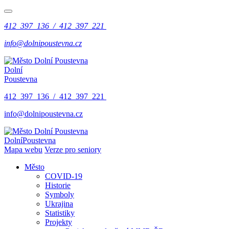
412 397 136 / 412 397 221
info@dolnipoustevna.cz
Dolní
Poustevna
412 397 136 / 412 397 221
info@dolnipoustevna.cz
Dolní
Poustevna
Mapa webu
Verze pro seniory
Město
COVID-19
Historie
Symboly
Ukrajina
Statistiky
Projekty