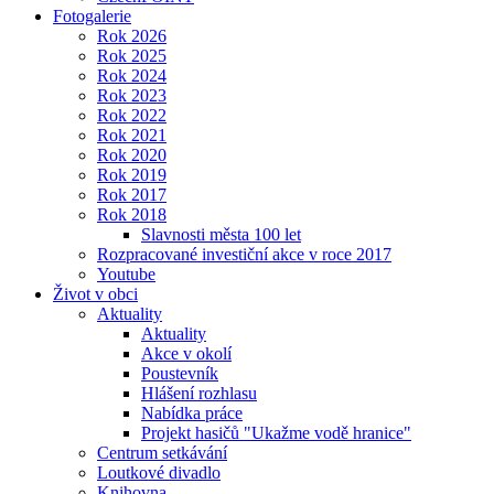
Fotogalerie
Rok 2026
Rok 2025
Rok 2024
Rok 2023
Rok 2022
Rok 2021
Rok 2020
Rok 2019
Rok 2017
Rok 2018
Slavnosti města 100 let
Rozpracované investiční akce v roce 2017
Youtube
Život v obci
Aktuality
Aktuality
Akce v okolí
Poustevník
Hlášení rozhlasu
Nabídka práce
Projekt hasičů "Ukažme vodě hranice"
Centrum setkávání
Loutkové divadlo
Knihovna