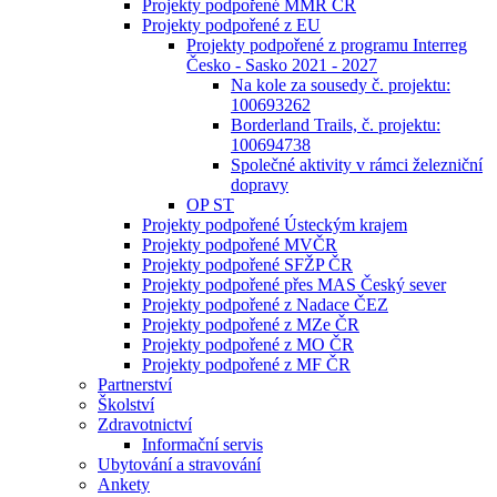
Projekty podpořené MMR ČR
Projekty podpořené z EU
Projekty podpořené z programu Interreg
Česko - Sasko 2021 - 2027
Na kole za sousedy č. projektu:
100693262
Borderland Trails, č. projektu:
100694738
Společné aktivity v rámci železniční
dopravy
OP ST
Projekty podpořené Ústeckým krajem
Projekty podpořené MVČR
Projekty podpořené SFŽP ČR
Projekty podpořené přes MAS Český sever
Projekty podpořené z Nadace ČEZ
Projekty podpořené z MZe ČR
Projekty podpořené z MO ČR
Projekty podpořené z MF ČR
Partnerství
Školství
Zdravotnictví
Informační servis
Ubytování a stravování
Ankety