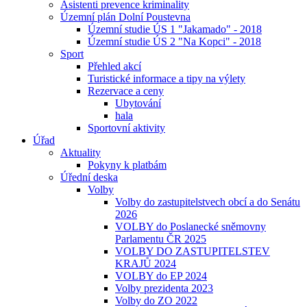
Asistenti prevence kriminality
Územní plán Dolní Poustevna
Územní studie ÚS 1 "Jakamado" - 2018
Územní studie ÚS 2 "Na Kopci" - 2018
Sport
Přehled akcí
Turistické informace a tipy na výlety
Rezervace a ceny
Ubytování
hala
Sportovní aktivity
Úřad
Aktuality
Pokyny k platbám
Úřední deska
Volby
Volby do zastupitelstvech obcí a do Senátu
2026
VOLBY do Poslanecké sněmovny
Parlamentu ČR 2025
VOLBY DO ZASTUPITELSTEV
KRAJŮ 2024
VOLBY do EP 2024
Volby prezidenta 2023
Volby do ZO 2022