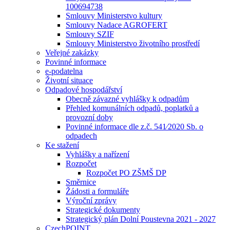
100694738
Smlouvy Ministerstvo kultury
Smlouvy Nadace AGROFERT
Smlouvy SZIF
Smlouvy Ministerstvo životního prostředí
Veřejné zakázky
Povinné informace
e-podatelna
Životní situace
Odpadové hospodářství
Obecně závazné vyhlášky k odpadům
Přehled komunálních odpadů, poplatků a
provozní doby
Povinné informace dle z.č. 541⁄2020 Sb. o
odpadech
Ke stažení
Vyhlášky a nařízení
Rozpočet
Rozpočet PO ZŠMŠ DP
Směrnice
Žádosti a formuláře
Výroční zprávy
Strategické dokumenty
Strategický plán Dolní Poustevna 2021 - 2027
CzechPOINT