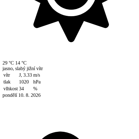
29 °C
14 °C
jasno, slabý jižní vítr
vítr
J, 3.33
m/s
tlak
1020
hPa
vlhkost
34
%
pondělí 10. 8. 2026