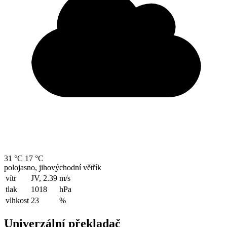
31 °C
17 °C
polojasno, jihovýchodní větřík
vítr
JV, 2.39
m/s
tlak
1018
hPa
vlhkost
23
%
Univerzální překladač