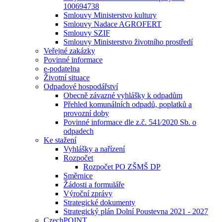
100694738
Smlouvy Ministerstvo kultury
Smlouvy Nadace AGROFERT
Smlouvy SZIF
Smlouvy Ministerstvo životního prostředí
Veřejné zakázky
Povinné informace
e-podatelna
Životní situace
Odpadové hospodářství
Obecně závazné vyhlášky k odpadům
Přehled komunálních odpadů, poplatků a
provozní doby
Povinné informace dle z.č. 541⁄2020 Sb. o
odpadech
Ke stažení
Vyhlášky a nařízení
Rozpočet
Rozpočet PO ZŠMŠ DP
Směrnice
Žádosti a formuláře
Výroční zprávy
Strategické dokumenty
Strategický plán Dolní Poustevna 2021 - 2027
CzechPOINT