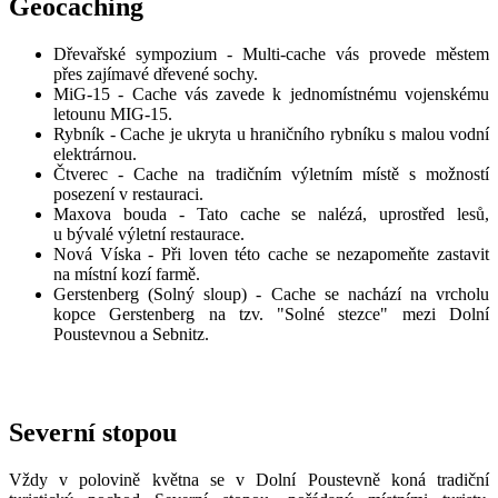
Geocaching
Dřevařské sympozium - Multi-cache vás provede městem
přes zajímavé dřevené sochy.
MiG-15 - Cache vás zavede k jednomístnému vojenskému
letounu MIG-15.
Rybník - Cache je ukryta u hraničního rybníku s malou vodní
elektrárnou.
Čtverec - Cache na tradičním výletním místě s možností
posezení v restauraci.
Maxova bouda - Tato cache se nalézá, uprostřed lesů,
u bývalé výletní restaurace.
Nová Víska - Při loven této cache se nezapomeňte zastavit
na místní kozí farmě.
Gerstenberg (Solný sloup) - Cache se nachází na vrcholu
kopce Gerstenberg na tzv. "Solné stezce" mezi Dolní
Poustevnou a Sebnitz.
Severní stopou
Vždy v polovině května se v Dolní Poustevně koná tradiční