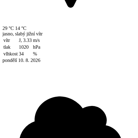
29 °C
14 °C
jasno, slabý jižní vítr
vítr
J, 3.33
m/s
tlak
1020
hPa
vlhkost
34
%
pondělí 10. 8. 2026