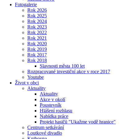
Fotogalerie
Rok 2026
Rok 2025
Rok 2024
Rok 2023
Rok 2022
Rok 2021
Rok 2020
Rok 2019
Rok 2017
Rok 2018
Slavnosti města 100 let
Rozpracované investiční akce v roce 2017
Youtube
Život v obci
Aktuality
Aktuality
Akce v okolí
Poustevník
Hlášení rozhlasu
Nabídka práce
Projekt hasičů "Ukažme vodě hranice"
Centrum setkávání
Loutkové divadlo
Knihovna