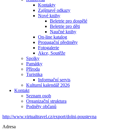
Kontakty
Zajímavé odkazy
Nové knihy
Beletrie pro dospělé
Beletrie pro děti
Naučné knihy
On-line katalog
Propagační předměty
Fotogalerie
Akce, Soutěže
Spolky
Památky
Příroda
Turistika
Informační servis
Kulturní kalendář 2026
Kontakt
Seznam osob
Organizační struktura
Podněty občanů
http://www.virtualtravel.cz/export/dolni-poustevna
Adresa