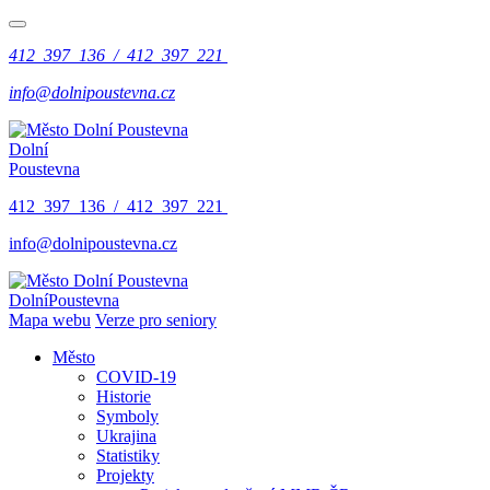
412 397 136 / 412 397 221
info@dolnipoustevna.cz
Dolní
Poustevna
412 397 136 / 412 397 221
info@dolnipoustevna.cz
Dolní
Poustevna
Mapa webu
Verze pro seniory
Město
COVID-19
Historie
Symboly
Ukrajina
Statistiky
Projekty