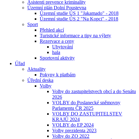
Asistenti prevence kriminality
Územní plán Dolní Poustevna
Územní studie ÚS 1 "Jakamado" - 2018
Územní studie ÚS 2 "Na Kopci" - 2018
Sport
Přehled akcí
Turistické informace a tipy na výlety
Rezervace a ceny
Ubytování
hala
Sportovní aktivity
Úřad
Aktuality
Pokyny k platbám
Úřední deska
Volby
Volby do zastupitelstvech obcí a do Senátu
2026
VOLBY do Poslanecké sněmovny
Parlamentu ČR 2025
VOLBY DO ZASTUPITELSTEV
KRAJŮ 2024
VOLBY do EP 2024
Volby prezidenta 2023
Volby do ZO 2022