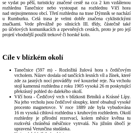
se vydat po pěší, turisticky značené cestě na cca 2 km vzdálenou
rozhlednu Tanečnice nebo vystoupat na rozhlednu Vlčí hora
nad stejnojmennou obcí. Třetí rozhledna na trase Dýmník se nachází
u Rumburku. Celá trasa je velmi dobře značena cyklistickými
značkami. Vede převážně po silnicích III. třídy, částečně také
po účelových komunikacích a zpevněných cestách, proto je pro její
projetí vhodnější použít trekové či horské kolo.
Cíle v blízkém okolí
Tanečnice (597 m) - Rozložitá žulová hora s čedičovým
vrcholem. Název doslala od tančících lesních víl a žínek, které
zde za jasných nocí prováděly své kouzelné reje. Na vrcholu
stojí kamenná rozhledna z roku 1905 vysoká 26 m poskytující
překrásný pohled do dalekého okolí.
Vlčí hora - Čedičový vrch v blízkosti Brtníků a Krásné Lípy.
Na jeho vrcholu jsou čedičové sloupky, které obsahují vysoké
procento magnetovce. V roce 1889 zde byla vybudována
16 m vysoká cihlová rozhledna s kruhovým rozhledem. Okolí
rozhledny je přírodní rezervací, kolem měsíce května tu
rozkvétá chráněná měsíčnice vytrvalá. Na jižním úbočí je
upravená Verunčina studánka.