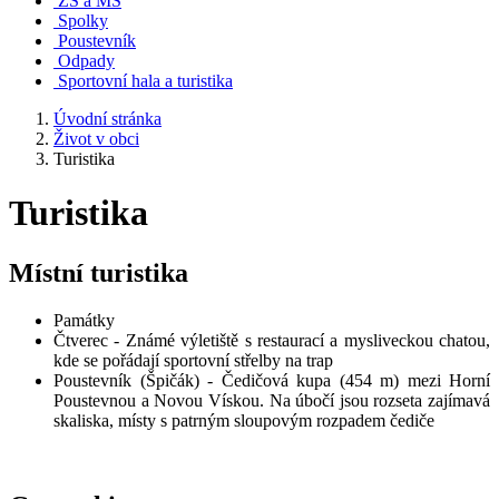
ZŠ a MŠ
Spolky
Poustevník
Odpady
Sportovní hala a turistika
Úvodní stránka
Život v obci
Turistika
Turistika
Místní turistika
Památky
Čtverec - Známé výletiště s restaurací a mysliveckou chatou,
kde se pořádají sportovní střelby na trap
Poustevník (Špičák) - Čedičová kupa (454 m) mezi Horní
Poustevnou a Novou Vískou. Na úbočí jsou rozseta zajímavá
skaliska, místy s patrným sloupovým rozpadem čediče