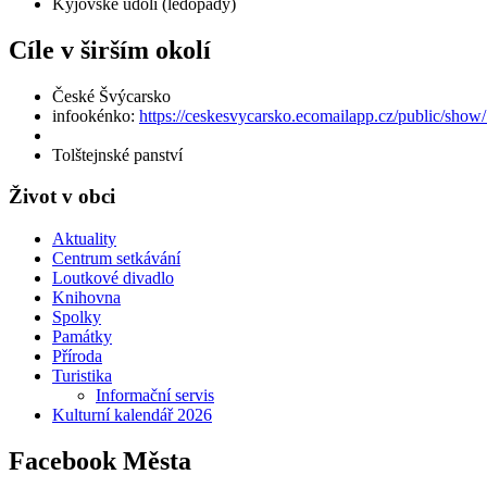
Kyjovské údolí (ledopády)
Cíle v širším okolí
České Švýcarsko
infookénko:
https://ceskesvycarsko.ecomailapp.cz/public/s
Tolštejnské panství
Život v obci
Aktuality
Centrum setkávání
Loutkové divadlo
Knihovna
Spolky
Památky
Příroda
Turistika
Informační servis
Kulturní kalendář 2026
Facebook Města