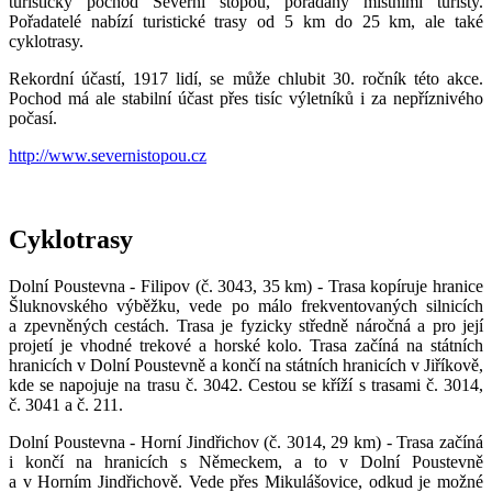
turistický pochod Severní stopou, pořádaný místními turisty.
Pořadatelé nabízí turistické trasy od 5 km do 25 km, ale také
cyklotrasy.
Rekordní účastí, 1917 lidí, se může chlubit 30. ročník této akce.
Pochod má ale stabilní účast přes tisíc výletníků i za nepříznivého
počasí.
http://www.severnistopou.cz
Cyklotrasy
Dolní Poustevna - Filipov (č. 3043, 35 km) - Trasa kopíruje hranice
Šluknovského výběžku, vede po málo frekventovaných silnicích
a zpevněných cestách. Trasa je fyzicky středně náročná a pro její
projetí je vhodné trekové a horské kolo. Trasa začíná na státních
hranicích v Dolní Poustevně a končí na státních hranicích v Jiříkově,
kde se napojuje na trasu č. 3042. Cestou se kříží s trasami č. 3014,
č. 3041 a č. 211.
Dolní Poustevna - Horní Jindřichov (č. 3014, 29 km) - Trasa začíná
i končí na hranicích s Německem, a to v Dolní Poustevně
a v Horním Jindřichově. Vede přes Mikulášovice, odkud je možné