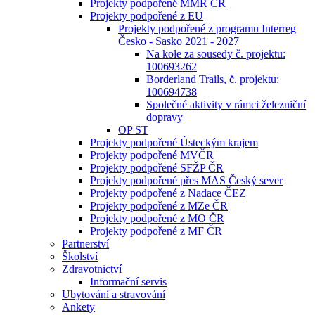
Projekty podpořené MMR ČR
Projekty podpořené z EU
Projekty podpořené z programu Interreg
Česko - Sasko 2021 - 2027
Na kole za sousedy č. projektu:
100693262
Borderland Trails, č. projektu:
100694738
Společné aktivity v rámci železniční
dopravy
OP ST
Projekty podpořené Ústeckým krajem
Projekty podpořené MVČR
Projekty podpořené SFŽP ČR
Projekty podpořené přes MAS Český sever
Projekty podpořené z Nadace ČEZ
Projekty podpořené z MZe ČR
Projekty podpořené z MO ČR
Projekty podpořené z MF ČR
Partnerství
Školství
Zdravotnictví
Informační servis
Ubytování a stravování
Ankety