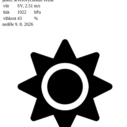
vítr
SV, 2.51
m/s
tlak
1022
hPa
vlhkost
43
%
neděle 9. 8. 2026