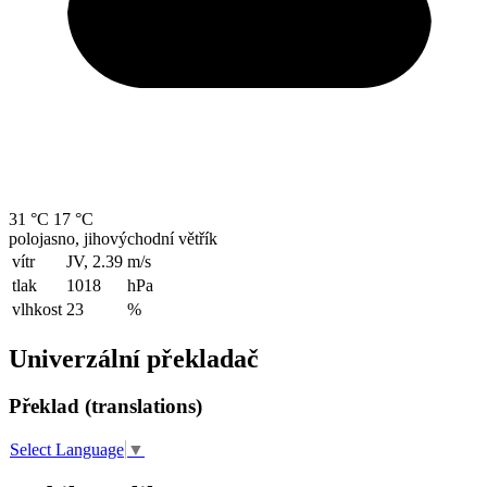
31 °C
17 °C
polojasno, jihovýchodní větřík
vítr
JV, 2.39
m/s
tlak
1018
hPa
vlhkost
23
%
Univerzální překladač
Překlad (translations)
Select Language
▼