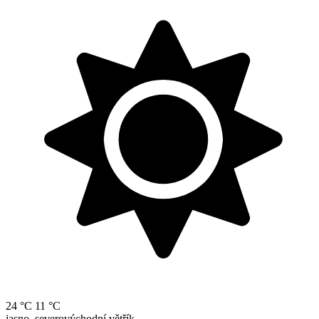
24 °C
11 °C
jasno, severovýchodní větřík