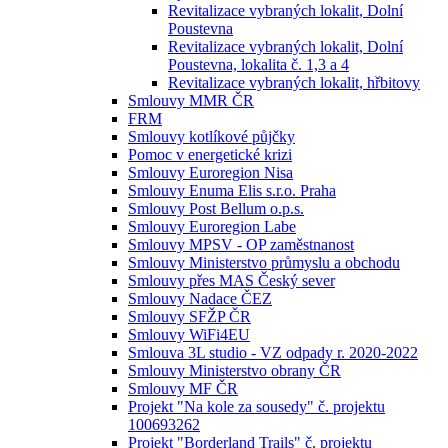
Revitalizace vybraných lokalit, Dolní
Poustevna
Revitalizace vybraných lokalit, Dolní
Poustevna, lokalita č. 1,3 a 4
Revitalizace vybraných lokalit, hřbitovy
Smlouvy MMR ČR
FRM
Smlouvy kotlíkové půjčky
Pomoc v energetické krizi
Smlouvy Euroregion Nisa
Smlouvy Enuma Elis s.r.o. Praha
Smlouvy Post Bellum o.p.s.
Smlouvy Euroregion Labe
Smlouvy MPSV - OP zaměstnanost
Smlouvy Ministerstvo průmyslu a obchodu
Smlouvy přes MAS Český sever
Smlouvy Nadace ČEZ
Smlouvy SFŽP ČR
Smlouvy WiFi4EU
Smlouva 3L studio - VZ odpady r. 2020-2022
Smlouvy Ministerstvo obrany ČR
Smlouvy MF ČR
Projekt "Na kole za sousedy" č. projektu
100693262
Projekt "Borderland Trails" č. projektu