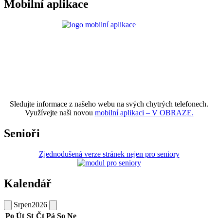
Mobilní aplikace
Sledujte informace z našeho webu na svých chytrých telefonech.
Využívejte naši novou
mobilní aplikaci – V OBRAZE.
Senioři
Zjednodušená verze stránek nejen pro seniory
Kalendář
Srpen
2026
Po
Út
St
Čt
Pá
So
Ne