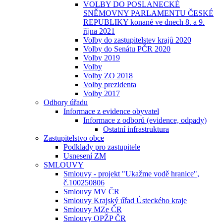
VOLBY DO POSLANECKÉ
SNĚMOVNY PARLAMENTU ČESKÉ
REPUBLIKY konané ve dnech 8. a 9.
října 2021
Volby do zastupitelstev krajů 2020
Volby do Senátu PČR 2020
Volby 2019
Volby
Volby ZO 2018
Volby prezidenta
Volby 2017
Odbory úřadu
Informace z evidence obyvatel
Informace z odborů (evidence, odpady)
Ostatní infrastruktura
Zastupitelstvo obce
Podklady pro zastupitele
Usnesení ZM
SMLOUVY
Smlouvy - projekt "Ukažme vodě hranice",
č.100250806
Smlouvy MV ČR
Smlouvy Krajský úřad Ústeckého kraje
Smlouvy MZe ČR
Smlouvy OPŽP ČR