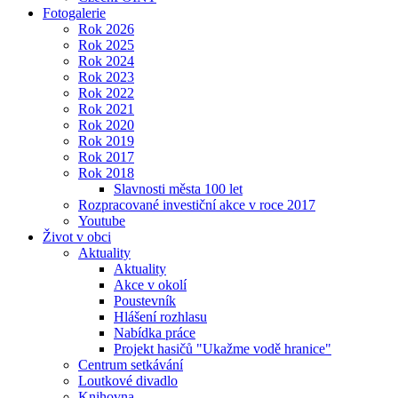
Fotogalerie
Rok 2026
Rok 2025
Rok 2024
Rok 2023
Rok 2022
Rok 2021
Rok 2020
Rok 2019
Rok 2017
Rok 2018
Slavnosti města 100 let
Rozpracované investiční akce v roce 2017
Youtube
Život v obci
Aktuality
Aktuality
Akce v okolí
Poustevník
Hlášení rozhlasu
Nabídka práce
Projekt hasičů "Ukažme vodě hranice"
Centrum setkávání
Loutkové divadlo
Knihovna