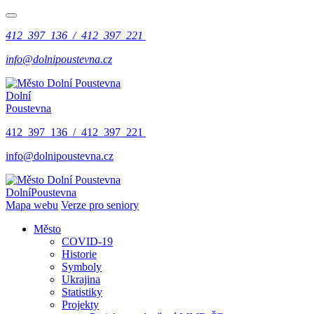
412 397 136 / 412 397 221
info@dolnipoustevna.cz
Dolní
Poustevna
412 397 136 / 412 397 221
info@dolnipoustevna.cz
Dolní
Poustevna
Mapa webu
Verze pro seniory
Město
COVID-19
Historie
Symboly
Ukrajina
Statistiky
Projekty