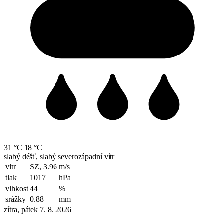
Velikonoce společně
11. 4. 2019
Dokončení workoutového hřiště
10. 4. 2019
Vítání občánků
26. 3. 2019
MŠ nové prvky