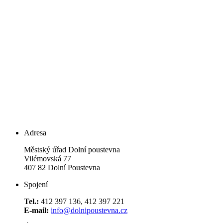
jasno, slabý jižní vítr
vítr
J, 3.33
m/s
tlak
1020
hPa
vlhkost
34
%
Univerzální překladač
Překlad (translations)
Select Language
▼
Mobilní aplikace