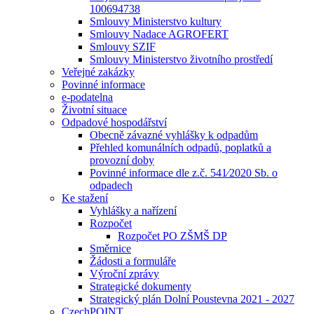
100694738
Smlouvy Ministerstvo kultury
Smlouvy Nadace AGROFERT
Smlouvy SZIF
Smlouvy Ministerstvo životního prostředí
Veřejné zakázky
Povinné informace
e-podatelna
Životní situace
Odpadové hospodářství
Obecně závazné vyhlášky k odpadům
Přehled komunálních odpadů, poplatků a
provozní doby
Povinné informace dle z.č. 541⁄2020 Sb. o
odpadech
Ke stažení
Vyhlášky a nařízení
Rozpočet
Rozpočet PO ZŠMŠ DP
Směrnice
Žádosti a formuláře
Výroční zprávy
Strategické dokumenty
Strategický plán Dolní Poustevna 2021 - 2027
CzechPOINT