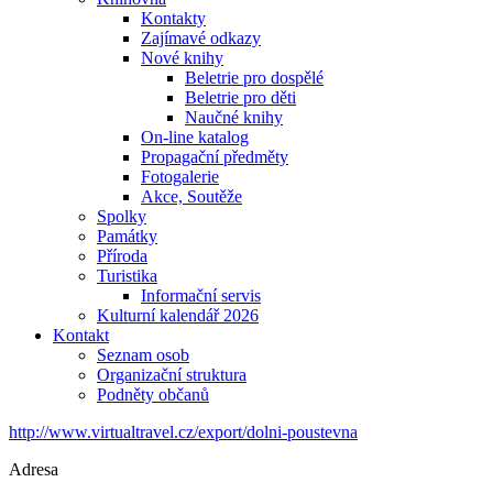
Kontakty
Zajímavé odkazy
Nové knihy
Beletrie pro dospělé
Beletrie pro děti
Naučné knihy
On-line katalog
Propagační předměty
Fotogalerie
Akce, Soutěže
Spolky
Památky
Příroda
Turistika
Informační servis
Kulturní kalendář 2026
Kontakt
Seznam osob
Organizační struktura
Podněty občanů
http://www.virtualtravel.cz/export/dolni-poustevna
Adresa