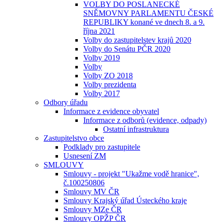
VOLBY DO POSLANECKÉ
SNĚMOVNY PARLAMENTU ČESKÉ
REPUBLIKY konané ve dnech 8. a 9.
října 2021
Volby do zastupitelstev krajů 2020
Volby do Senátu PČR 2020
Volby 2019
Volby
Volby ZO 2018
Volby prezidenta
Volby 2017
Odbory úřadu
Informace z evidence obyvatel
Informace z odborů (evidence, odpady)
Ostatní infrastruktura
Zastupitelstvo obce
Podklady pro zastupitele
Usnesení ZM
SMLOUVY
Smlouvy - projekt "Ukažme vodě hranice",
č.100250806
Smlouvy MV ČR
Smlouvy Krajský úřad Ústeckého kraje
Smlouvy MZe ČR
Smlouvy OPŽP ČR