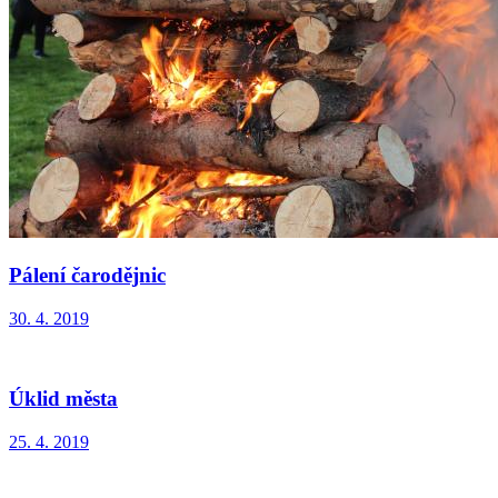
Kinopark
27. 7. 2019
Florbal - mezinárodní turnaj
6. 7. 2019
Účast v soutěži Vesnice roku
24. 6. 2019