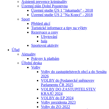
Asistenti prevence kriminality
Územní plán Dolní Poustevna
Územní studie ÚS 1 "Jakamado" - 2018
Územní studie ÚS 2 "Na Kopci" - 2018
Sport
Přehled akcí
Turistické informace a tipy na výlety
Rezervace a ceny
Ubytování
hala
Sportovní aktivity
Úřad
Aktuality
Pokyny k platbám
Úřední deska
Volby
Volby do zastupitelstvech obcí a do Senátu
2026
VOLBY do Poslanecké sněmovny
Parlamentu ČR 2025
VOLBY DO ZASTUPITELSTEV
KRAJŮ 2024
VOLBY do EP 2024
Volby prezidenta 2023
Volby do ZO 2022