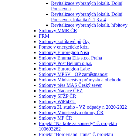
Revitalizace vybraných lokalit, Dolní
Poustevna
Revitalizace vybraných lokalit, Dolní
Poustevna, lokalita č. 1,3 a 4
Revitalizace vybraných lokalit, hřbitovy
Smlouvy MMR ČR
FRM
Smlouvy kotlíkové půjčky
Pomoc v energetické krizi
Smlouvy Euroregion Nisa
Smlouvy Enuma Elis s.r.o. Praha
Smlouvy Post Bellum o.p.s.
Smlouvy Euroregion Labe
Smlouvy MPSV - OP zaměstnanost
Smlouvy Ministerstvo průmyslu a obchodu
Smlouvy přes MAS Český sever
Smlouvy Nadace ČEZ
Smlouvy SFŽP ČR
Smlouvy WiFi4EU
Smlouva 3L studio - VZ odpady r. 2020-2022
Smlouvy Ministerstvo obrany ČR
Smlouvy MF ČR
Projekt "Na kole za sousedy" č. projektu
100693262
Projekt "Borderland Trails" č. projektu