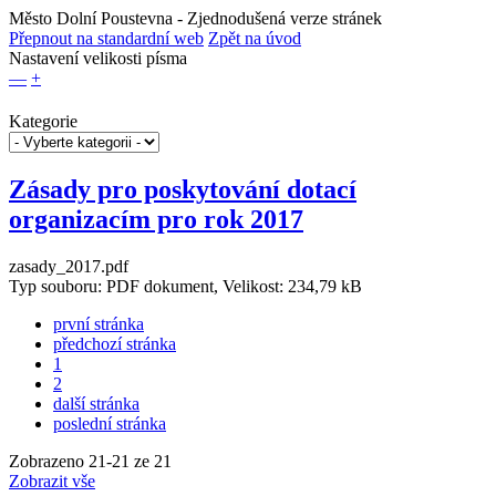
Město Dolní Poustevna
- Zjednodušená verze stránek
Přepnout na standardní web
Zpět na úvod
Nastavení velikosti písma
—
+
Kategorie
Zásady pro poskytování dotací
organizacím pro rok 2017
zasady_2017.pdf
Typ souboru: PDF dokument, Velikost: 234,79 kB
první stránka
předchozí stránka
1
2
další stránka
poslední stránka
Zobrazeno
21
-
21
ze 21
Zobrazit vše