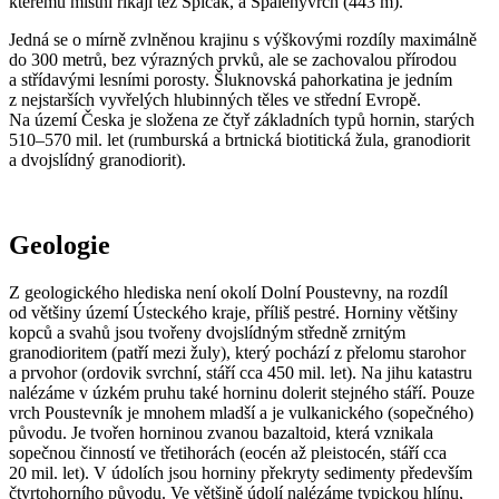
kterému místní říkají též Špičák, a Spálenývrch (443 m).
Jedná se o mírně zvlněnou krajinu s výškovými rozdíly maximálně
do 300 metrů, bez výrazných prvků, ale se zachovalou přírodou
a střídavými lesními porosty. Šluknovská pahorkatina je jedním
z nejstarších vyvřelých hlubinných těles ve střední Evropě.
Na území Česka je složena ze čtyř základních typů hornin, starých
510–570 mil. let (rumburská a brtnická biotitická žula, granodiorit
a dvojslídný granodiorit).
Geologie
Z geologického hlediska není okolí Dolní Poustevny, na rozdíl
od většiny území Ústeckého kraje, příliš pestré. Horniny většiny
kopců a svahů jsou tvořeny dvojslídným středně zrnitým
granodioritem (patří mezi žuly), který pochází z přelomu starohor
a prvohor (ordovik svrchní, stáří cca 450 mil. let). Na jihu katastru
nalézáme v úzkém pruhu také horninu dolerit stejného stáří. Pouze
vrch Poustevník je mnohem mladší a je vulkanického (sopečného)
původu. Je tvořen horninou zvanou bazaltoid, která vznikala
sopečnou činností ve třetihorách (eocén až pleistocén, stáří cca
20 mil. let). V údolích jsou horniny překryty sedimenty především
čtvrtohorního původu. Ve většině údolí nalézáme typickou hlínu,