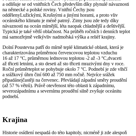
a odlišuje se od vnitřních Čech především díky plynulé návaznosti
na německé a polské roviny. Vnitřní Čechy jsou
oddělenyLužickými, Krušnými a jinými horami, a proto vliv
oceánského klimatu je méně patrný. Zimy jsou zde tedy díky
návaznosti na oceán mírnější, léta naopak chladnější a deštivější.
Typická je také větší oblačnost. Na průběh ročních i denních teplot
má samozřejmě velkývliv nadmořská výška a reliéf krajiny.
Dolní Poustevna patří do mírně teplé klimatické oblasti, která je
charakterizována průměrnou červencovou teplotou vzduchu
16 až 17 °C, průměrnou lednovou teplotou -2 až -3 °C,dvaceti
až třiceti letními, a sto deseti až sto třiceti mrazivými dny v roce.
Roční průměrteplot se pohybuje okolo 7 °C. Podnebí je zde vlhčí
a srážkový úhrn činí 600 až 750 mm ročně. Nejvíce srážek
připadánejčastěji na červenec. Převládají západní směry proudění
(až 57 % větrů). Právě otevřenost této oblasti k západnímu,
severozápadnímu a severnímu proudění silně zvyšuje oceánitu
podnebí.
Krajina
Historie osídlení nespadá do této kapitoly, nicméně ji zde alespoň