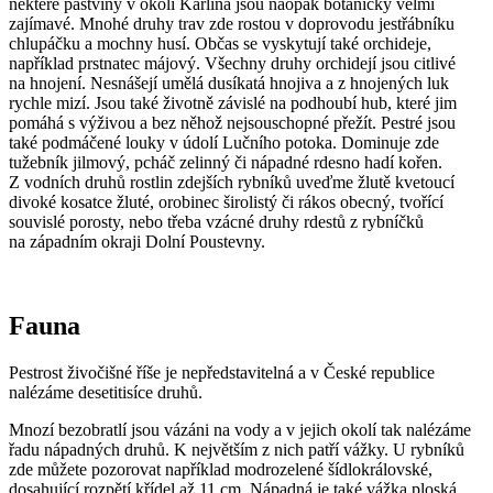
některé pastviny v okolí Karlína jsou naopak botanicky velmi
zajímavé. Mnohé druhy trav zde rostou v doprovodu jestřábníku
chlupáčku a mochny husí. Občas se vyskytují také orchideje,
například prstnatec májový. Všechny druhy orchidejí jsou citlivé
na hnojení. Nesnášejí umělá dusíkatá hnojiva a z hnojených luk
rychle mizí. Jsou také životně závislé na podhoubí hub, které jim
pomáhá s výživou a bez něhož nejsouschopné přežít. Pestré jsou
také podmáčené louky v údolí Lučního potoka. Dominuje zde
tužebník jilmový, pcháč zelinný či nápadné rdesno hadí kořen.
Z vodních druhů rostlin zdejších rybníků uveďme žlutě kvetoucí
divoké kosatce žluté, orobinec širolistý či rákos obecný, tvořící
souvislé porosty, nebo třeba vzácné druhy rdestů z rybníčků
na západním okraji Dolní Poustevny.
Fauna
Pestrost živočišné říše je nepředstavitelná a v České republice
nalézáme desetitisíce druhů.
Mnozí bezobratlí jsou vázáni na vody a v jejich okolí tak nalézáme
řadu nápadných druhů. K největším z nich patří vážky. U rybníků
zde můžete pozorovat například modrozelené šídlokrálovské,
dosahující rozpětí křídel až 11 cm. Nápadná je také vážka ploská