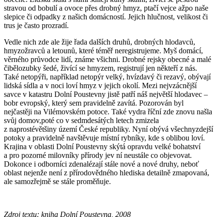
stravou od bobulí a ovoce přes drobný hmyz, ptačí vejce ažpo naše
slepice či odpadky z našich domácností. Jejich hlučnost, velikost či
trus je často prozradí.
Vedle nich zde ale žije řada dalších druhů, drobných hlodavců,
hmyzožravců a letounů, které téměř neregistrujeme. Myš domácí,
věrného průvodce lidí, známe všichni. Drobné rejsky obecné a malé
čibělozubky šedé, živící se hmyzem, registrují jen někteří z nás.
Také netopýři, například netopýr velký, hvízdavý či rezavý, obývají
lidská sídla a v noci loví hmyz v jejich okolí. Mezi nejvzácnější
savce v katastru Dolní Poustevny jistě patří náš největší hlodavec –
bobr evropský, který sem pravidelně zavítá. Pozorován byl
nejčastěji na Vilémovském potoce. Také vydra říční zde znovu našla
svůj domov,poté co v sedmdesátých letech zmizela
z naprostévětšiny území České republiky. Nyní obývá všechnyzdejší
potoky a pravidelně navštěvuje místní rybníky, kde s oblibou loví.
Krajina v oblasti Dolní Poustevny skýtá opravdu velké bohatství
a pro pozorné milovníky přírody jev ní neustále co objevovat.
Dokonce i odborníci zdenalézají stále nové a nové druhy, neboť
oblast nejenže není z přírodovědného hlediska detailně zmapovaná,
ale samozřejmě se stále proměňuje.
Zdroj textu: kniha Dolní Poustevna, 2008