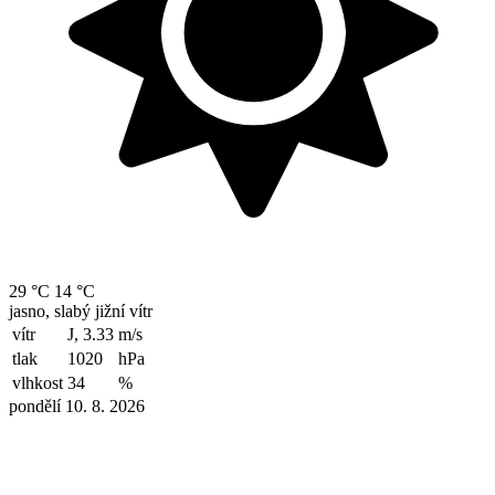
29 °C
14 °C
jasno, slabý jižní vítr
vítr
J, 3.33
m/s
tlak
1020
hPa
vlhkost
34
%
pondělí 10. 8. 2026