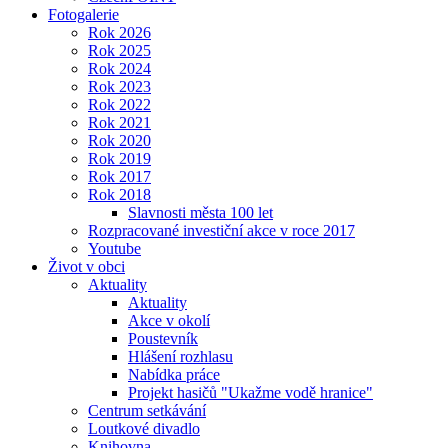
Fotogalerie
Rok 2026
Rok 2025
Rok 2024
Rok 2023
Rok 2022
Rok 2021
Rok 2020
Rok 2019
Rok 2017
Rok 2018
Slavnosti města 100 let
Rozpracované investiční akce v roce 2017
Youtube
Život v obci
Aktuality
Aktuality
Akce v okolí
Poustevník
Hlášení rozhlasu
Nabídka práce
Projekt hasičů "Ukažme vodě hranice"
Centrum setkávání
Loutkové divadlo
Knihovna