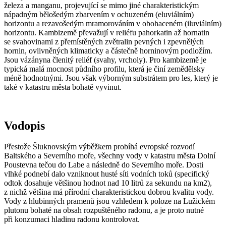
železa a manganu, projevující se mimo jiné charakteristickým
nápadným bělošedým zbarvením v ochuzeném (eluviálním)
horizontu a rezavošedým mramorováním v obohaceném (iluviálním)
horizontu. Kambizemě převažují v reliéfu pahorkatin až hornatin
se svahovinami z přemístěných zvětralin pevných i zpevnělých
hornin, ovlivněných klimaticky a částečně horninovým podložím.
Jsou vázányna členitý reliéf (svahy, vrcholy). Pro kambizemě je
typická malá mocnost půdního profilu, která je činí zemědělsky
méně hodnotnými. Jsou však výborným substrátem pro les, který je
také v katastru města bohatě vyvinut.
Vodopis
Přestože Šluknovským výběžkem probíhá evropské rozvodí
Baltského a Severního moře, všechny vody v katastru města Dolní
Poustevna tečou do Labe a následně do Severního moře. Dosti
vlhké podnebí dalo vzniknout husté síti vodních toků (specifický
odtok dosahuje většinou hodnot nad 10 litrů za sekundu na km2),
z nichž většina má přírodní charakteristickou dobrou kvalitu vody.
Vody z hlubinných pramenů jsou vzhledem k poloze na Lužickém
plutonu bohaté na obsah rozpuštěného radonu, a je proto nutné
při konzumaci hladinu radonu kontrolovat.