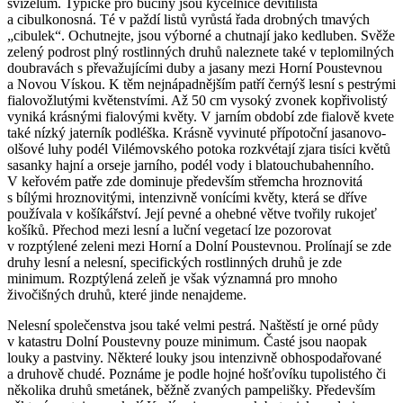
svízelům. Typické pro bučiny jsou kyčelnice devítilistá
a cibulkonosná. Té v paždí listů vyrůstá řada drobných tmavých
„cibulek“. Ochutnejte, jsou výborné a chutnají jako kedluben. Svěže
zelený podrost plný rostlinných druhů naleznete také v teplomilných
doubravách s převažujícími duby a jasany mezi Horní Poustevnou
a Novou Vískou. K těm nejnápadnějším patří černýš lesní s pestrými
fialovožlutými květenstvími. Až 50 cm vysoký zvonek kopřivolistý
vyniká krásnými fialovými květy. V jarním období zde fialově kvete
také nízký jaterník podléška. Krásně vyvinuté přípotoční jasanovo-
olšové luhy podél Vilémovského potoka rozkvétají zjara tisíci květů
sasanky hajní a orseje jarního, podél vody i blatouchubahenního.
V keřovém patře zde dominuje především střemcha hroznovitá
s bílými hroznovitými, intenzivně vonícími květy, která se dříve
používala v košíkářství. Její pevné a ohebné větve tvořily rukojeť
košíků. Přechod mezi lesní a luční vegetací lze pozorovat
v rozptýlené zeleni mezi Horní a Dolní Poustevnou. Prolínají se zde
druhy lesní a nelesní, specifických rostlinných druhů je zde
minimum. Rozptýlená zeleň je však významná pro mnoho
živočišných druhů, které jinde nenajdeme.
Nelesní společenstva jsou také velmi pestrá. Naštěstí je orné půdy
v katastru Dolní Poustevny pouze minimum. Časté jsou naopak
louky a pastviny. Některé louky jsou intenzivně obhospodařované
a druhově chudé. Poznáme je podle hojné hošťovíku tupolistého či
několika druhů smetánek, běžně zvaných pampelišky. Především