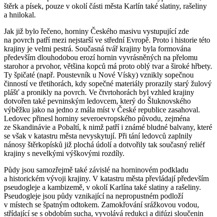
štěrk a písek, pouze v okolí části města Karlín také slatiny, rašeliny
a hnilokal.
Jak již bylo řečeno, horniny Českého masivu vystupující zde
na povrch patří mezi nejstarší ve střední Evropě. Proto i historie této
krajiny je velmi pestrá. Současná tvář krajiny byla formována
především dlouhodobou erozí hornin vyvrásněných na přelomu
starohor a prvohor, většina kopců má proto oblý tvar a široké hřbety.
Ty špičaté (např. Poustevník u Nové Vísky) vznikly sopečnou
činností ve třetihorách, kdy sopečné materiály prorazily starý žulový
plášť a pronikly na povrch. Ve čtvrtohorách byl vzhled krajiny
dotvořen také pevninským ledovcem, který do Šluknovského
výběžku jako na jedno z mála míst v České republice zasahoval.
Ledovec přinesl horniny severoevropského původu, zejména
ze Skandinávie a Pobaltí, k nimž patří i známé bludné balvany, které
se však v katastru města nevyskytují. Při tání ledovců zaplnily
nánosy štěrkopísků již plochá údolí a dotvořily tak současný reliéf
krajiny s nevelkými výškovými rozdíly.
Půdy jsou samozřejmě také závislé na horninovém podkladu
a historickém vývoji krajiny. V katastru města převládají především
pseudogleje a kambizemě, v okolí Karlína také slatiny a rašeliny.
Pseudogleje jsou půdy vznikající na nepropustném podloží
v místech se špatným odtokem. Zamokřování srážkovou vodou,
střídající se s obdobím sucha, vyvolává redukci a difúzi sloučenin