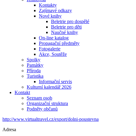
Kontakty
Zajímavé odkazy
Nové knihy
Beletrie pro dospělé
Beletrie pro děti
Naučné knihy
On-line katalog
Propagační předměty
Fotogalerie
Akce, Soutěže
Spolky
Památky
Příroda
Turistika
Informační servis
Kulturní kalendář 2026
Kontakt
Seznam osob
Organizační struktura
Podněty občanů
http://www.virtualtravel.cz/export/dolni-poustevna
Adresa