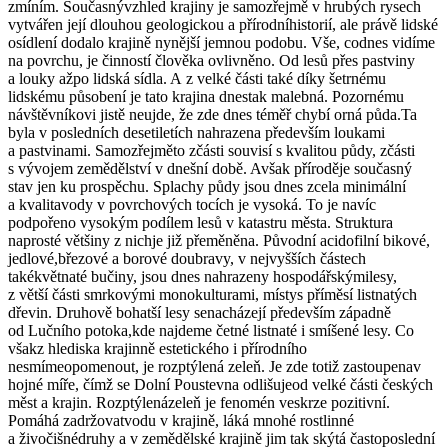
zmíním. Současnývzhled krajiny je samozřejmě v hrubých rysech
vytvářen její dlouhou geologickou a přírodníhistorií, ale právě lidské
osídlení dodalo krajině nynější jemnou podobu. Vše, codnes vidíme
na povrchu, je činností člověka ovlivněno. Od lesů přes pastviny
a louky ažpo lidská sídla. A z velké části také díky šetrnému
lidskému působení je tato krajina dnestak malebná. Pozornému
návštěvníkovi jistě neujde, že zde dnes téměř chybí orná půda.Ta
byla v posledních desetiletích nahrazena především loukami
a pastvinami. Samozřejměto zčásti souvisí s kvalitou půdy, zčásti
s vývojem zemědělství v dnešní době. Avšak příroděje současný
stav jen ku prospěchu. Splachy půdy jsou dnes zcela minimální
a kvalitavody v povrchových tocích je vysoká. To je navíc
podpořeno vysokým podílem lesů v katastru města. Struktura
naprosté většiny z nichje již přeměněna. Původní acidofilní bikové,
jedlové,březové a borové doubravy, v nejvyšších částech
takékvětnaté bučiny, jsou dnes nahrazeny hospodářskýmilesy,
z větší části smrkovými monokulturami, místys příměsí listnatých
dřevin. Druhově bohatší lesy senacházejí především západně
od Lučního potoka,kde najdeme četné listnaté i smíšené lesy. Co
všakz hlediska krajinně estetického i přírodního
nesmímeopomenout, je rozptýlená zeleň. Je zde totiž zastoupenav
hojné míře, čímž se Dolní Poustevna odlišujeod velké části českých
měst a krajin. Rozptýlenázeleň je fenomén veskrze pozitivní.
Pomáhá zadržovatvodu v krajině, láká mnohé rostlinné
a živočišnédruhy a v zemědělské krajině jim tak skýtá častoposlední