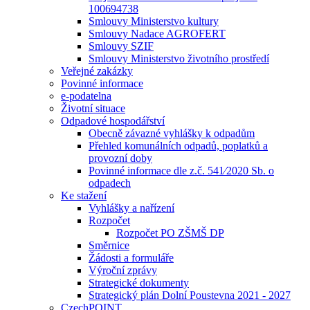
100694738
Smlouvy Ministerstvo kultury
Smlouvy Nadace AGROFERT
Smlouvy SZIF
Smlouvy Ministerstvo životního prostředí
Veřejné zakázky
Povinné informace
e-podatelna
Životní situace
Odpadové hospodářství
Obecně závazné vyhlášky k odpadům
Přehled komunálních odpadů, poplatků a
provozní doby
Povinné informace dle z.č. 541⁄2020 Sb. o
odpadech
Ke stažení
Vyhlášky a nařízení
Rozpočet
Rozpočet PO ZŠMŠ DP
Směrnice
Žádosti a formuláře
Výroční zprávy
Strategické dokumenty
Strategický plán Dolní Poustevna 2021 - 2027
CzechPOINT