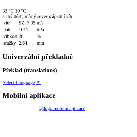
33 °C
19 °C
slabý déšť, mírný severozápadní vítr
vítr
SZ, 7.35
m/s
tlak
1015
hPa
vlhkost
28
%
srážky
2.64
mm
Univerzální překladač
Překlad (translations)
Select Language
▼
Mobilní aplikace