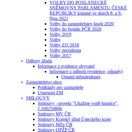
VOLBY DO POSLANECKÉ
SNĚMOVNY PARLAMENTU ČESKÉ
REPUBLIKY konané ve dnech 8. a 9.
října 2021
Volby do zastupitelstev krajů 2020
Volby do Senátu PČR 2020
Volby 2019
Volby
Volby ZO 2018
Volby prezidenta
Volby 2017
Odbory úřadu
Informace z evidence obyvatel
Informace z odborů (evidence, odpady)
Ostatní infrastruktura
Zastupitelstvo obce
Podklady pro zastupitele
Usnesení ZM
SMLOUVY
Smlouvy - projekt "Ukažme vodě hranice",
č.100250806
Smlouvy MV ČR
Smlouvy Krajský úřad Ústeckého kraje
Smlouvy MZe ČR
Smlouvy OPŽP ČR