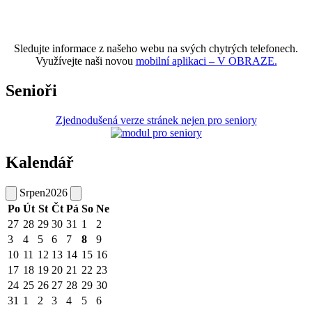
Sledujte informace z našeho webu na svých chytrých telefonech.
Využívejte naši novou
mobilní aplikaci – V OBRAZE.
Senioři
Zjednodušená verze stránek nejen pro seniory
Kalendář
Srpen
2026
Po
Út
St
Čt
Pá
So
Ne
27
28
29
30
31
1
2
3
4
5
6
7
8
9
10
11
12
13
14
15
16
17
18
19
20
21
22
23
24
25
26
27
28
29
30
31
1
2
3
4
5
6