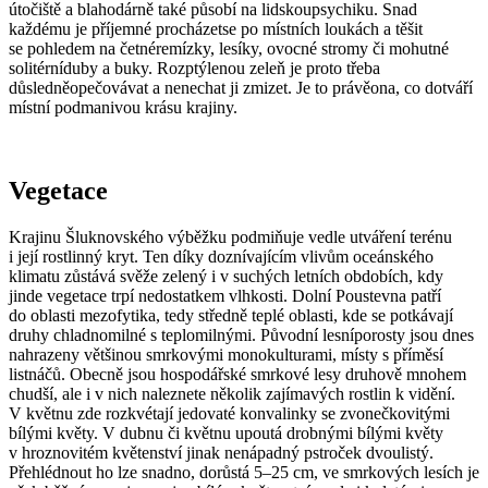
útočiště a blahodárně také působí na lidskoupsychiku. Snad
každému je příjemné procházetse po místních loukách a těšit
se pohledem na četnéremízky, lesíky, ovocné stromy či mohutné
solitérníduby a buky. Rozptýlenou zeleň je proto třeba
důsledněopečovávat a nenechat ji zmizet. Je to právěona, co dotváří
místní podmanivou krásu krajiny.
Vegetace
Krajinu Šluknovského výběžku podmiňuje vedle utváření terénu
i její rostlinný kryt. Ten díky doznívajícím vlivům oceánského
klimatu zůstává svěže zelený i v suchých letních obdobích, kdy
jinde vegetace trpí nedostatkem vlhkosti. Dolní Poustevna patří
do oblasti mezofytika, tedy středně teplé oblasti, kde se potkávají
druhy chladnomilné s teplomilnými. Původní lesníporosty jsou dnes
nahrazeny většinou smrkovými monokulturami, místy s příměsí
listnáčů. Obecně jsou hospodářské smrkové lesy druhově mnohem
chudší, ale i v nich naleznete několik zajímavých rostlin k vidění.
V květnu zde rozkvétají jedovaté konvalinky se zvonečkovitými
bílými květy. V dubnu či květnu upoutá drobnými bílými květy
v hroznovitém květenství jinak nenápadný pstroček dvoulistý.
Přehlédnout ho lze snadno, dorůstá 5–25 cm, ve smrkových lesích je