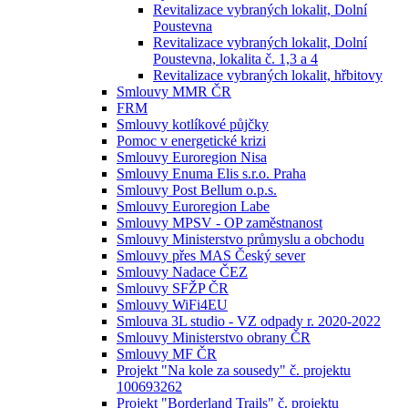
Revitalizace vybraných lokalit, Dolní
Poustevna
Revitalizace vybraných lokalit, Dolní
Poustevna, lokalita č. 1,3 a 4
Revitalizace vybraných lokalit, hřbitovy
Smlouvy MMR ČR
FRM
Smlouvy kotlíkové půjčky
Pomoc v energetické krizi
Smlouvy Euroregion Nisa
Smlouvy Enuma Elis s.r.o. Praha
Smlouvy Post Bellum o.p.s.
Smlouvy Euroregion Labe
Smlouvy MPSV - OP zaměstnanost
Smlouvy Ministerstvo průmyslu a obchodu
Smlouvy přes MAS Český sever
Smlouvy Nadace ČEZ
Smlouvy SFŽP ČR
Smlouvy WiFi4EU
Smlouva 3L studio - VZ odpady r. 2020-2022
Smlouvy Ministerstvo obrany ČR
Smlouvy MF ČR
Projekt "Na kole za sousedy" č. projektu
100693262
Projekt "Borderland Trails" č. projektu