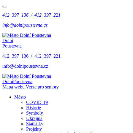
412 397 136 / 412 397 221
info@dolnipoustevna.cz
Dolní
Poustevna
412 397 136 / 412 397 221
info@dolnipoustevna.cz
Dolní
Poustevna
Mapa webu
Verze pro seniory
Město
COVID-19
Historie
Symboly
Ukrajina
Statistiky
Projekty