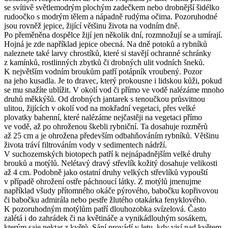
se svítivě světlemodrým plochým zadečkem nebo drobnější šidélko
rudoočko s modrým tělem a nápadně rudýma očima. Pozoruhodné
jsou rovněž jepice, žijící většinu života na vodním dně.
Po přeměněna dospělce žijí jen několik dní, rozmnožují se a umírají.
Hojná je zde například jepice obecná. Na dně potoků a rybníků
naleznete také larvy chrostíků, které si stavějí ochranné schránky
z kamínků, rostlinných zbytků či drobných ulit vodních šneků.
K největším vodním broukům patří potápník vroubený. Pozor
na jeho kusadla. Je to dravec, který prokousne i lidskou kůži, pokud
se mu snažíte ublížit. V okolí vod či přímo ve vodě nalézáme mnoho
druhů měkkýšů. Od drobných jantarek s tenoučkou průsvitnou
ulitou, žijících v okolí vod na mokřadní vegetaci, přes velké
plovatky bahenní, které nalézáme nejčastěji na vegetaci přímo
ve vodě, až po ohroženou škebli rybniční. Ta dosahuje rozměrů
až 25 cm a je ohrožena především odbahňováním rybníků. Většinu
života tráví filtrováním vody v sedimentech nádrží.
V suchozemských biotopech patří k nejnápadnějším velké druhy
brouků a motýlů. Nelétavý dravý střevlík kožitý dosahuje velikosti
až 4 cm. Podobně jako ostatní druhy velkých střevlíků vypouští
v případě ohrožení ostře páchnoucí látky. Z motýlů jmenujme
například všudy přítomného okáče pýrového, babočku kopřivovou
či babočku admirála nebo pestře žlutého otakárka fenyklového.
K pozoruhodným motýlům patří dlouhozobka svízelová. Často
zalétá i do zahrádek či na květináče a vynikádlouhým sosákem,
kterým saje nektar z květů. Sání provádí v letu, kdy visí nad květem