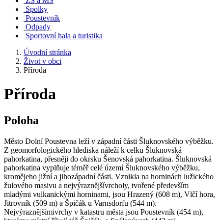
ZŠ a MŠ
Spolky
Poustevník
Odpady
Sportovní hala a turistika
Úvodní stránka
Život v obci
Příroda
Příroda
Poloha
Město Dolní Poustevna leží v západní části Šluknovského výběžku.
Z geomorfologického hlediska náleží k celku Šluknovská
pahorkatina, přesněji do okrsku Šenovská pahorkatina. Šluknovská
pahorkatina vyplňuje téměř celé území Šluknovského výběžku,
kromějeho jižní a jihozápadní části. Vznikla na horninách lužického
žulového masivu a nejvýraznějšívrcholy, tvořené především
mladými vulkanickými horninami, jsou Hrazený (608 m), Vlčí hora,
Jitrovník (509 m) a Špičák u Varnsdorfu (544 m).
Nejvýraznějšímivrchy v katastru města jsou Poustevník (454 m),