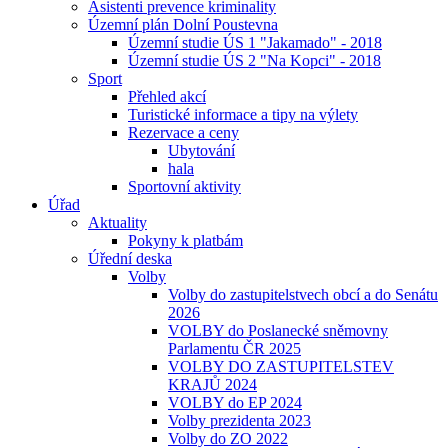
Asistenti prevence kriminality
Územní plán Dolní Poustevna
Územní studie ÚS 1 "Jakamado" - 2018
Územní studie ÚS 2 "Na Kopci" - 2018
Sport
Přehled akcí
Turistické informace a tipy na výlety
Rezervace a ceny
Ubytování
hala
Sportovní aktivity
Úřad
Aktuality
Pokyny k platbám
Úřední deska
Volby
Volby do zastupitelstvech obcí a do Senátu
2026
VOLBY do Poslanecké sněmovny
Parlamentu ČR 2025
VOLBY DO ZASTUPITELSTEV
KRAJŮ 2024
VOLBY do EP 2024
Volby prezidenta 2023
Volby do ZO 2022