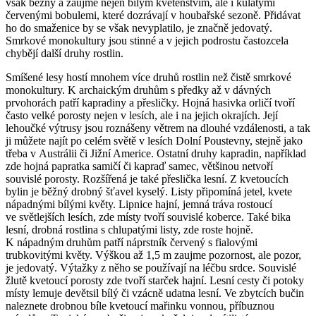
však běžný a zaujme nejen bílým květenstvím, ale i kulatými
červenými bobulemi, které dozrávají v houbařské sezoně. Přidávat
ho do smaženice by se však nevyplatilo, je značně jedovatý.
Smrkové monokultury jsou stinné a v jejich podrostu častozcela
chybějí další druhy rostlin.
Smíšené lesy hostí mnohem více druhů rostlin než čistě smrkové
monokultury. K archaickým druhům s předky až v dávných
prvohorách patří kapradiny a přesličky. Hojná hasivka orličí tvoří
často velké porosty nejen v lesích, ale i na jejich okrajích. Její
lehoučké výtrusy jsou roznášeny větrem na dlouhé vzdálenosti, a tak
ji můžete najít po celém světě v lesích Dolní Poustevny, stejně jako
třeba v Austrálii či Jižní Americe. Ostatní druhy kapradin, například
zde hojná papratka samičí či kapraď samec, většinou netvoří
souvislé porosty. Rozšířená je také přeslička lesní. Z kvetoucích
bylin je běžný drobný šťavel kyselý. Listy připomíná jetel, kvete
nápadnými bílými květy. Lipnice hajní, jemná tráva rostoucí
ve světlejších lesích, zde místy tvoří souvislé koberce. Také bika
lesní, drobná rostlina s chlupatými listy, zde roste hojně.
K nápadným druhům patří náprstník červený s fialovými
trubkovitými květy. Výškou až 1,5 m zaujme pozornost, ale pozor,
je jedovatý. Výtažky z něho se používají na léčbu srdce. Souvislé
žlutě kvetoucí porosty zde tvoří starček hajní. Lesní cesty či potoky
místy lemuje devětsil bílý či vzácně udatna lesní. Ve zbytcích bučin
naleznete drobnou bíle kvetoucí mařinku vonnou, příbuznou