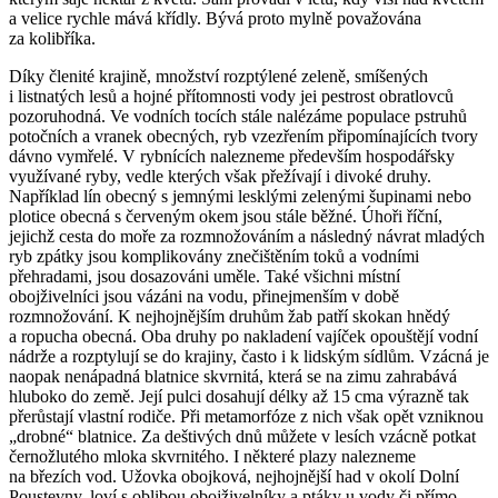
a velice rychle mává křídly. Bývá proto mylně považována
za kolibříka.
Díky členité krajině, množství rozptýlené zeleně, smíšených
i listnatých lesů a hojné přítomnosti vody jei pestrost obratlovců
pozoruhodná. Ve vodních tocích stále nalézáme populace pstruhů
potočních a vranek obecných, ryb vzezřením připomínajících tvory
dávno vymřelé. V rybnících nalezneme především hospodářsky
využívané ryby, vedle kterých však přežívají i divoké druhy.
Například lín obecný s jemnými lesklými zelenými šupinami nebo
plotice obecná s červeným okem jsou stále běžné. Úhoři říční,
jejichž cesta do moře za rozmnožováním a následný návrat mladých
ryb zpátky jsou komplikovány znečištěním toků a vodními
přehradami, jsou dosazováni uměle. Také všichni místní
obojživelníci jsou vázáni na vodu, přinejmenším v době
rozmnožování. K nejhojnějším druhům žab patří skokan hnědý
a ropucha obecná. Oba druhy po nakladení vajíček opouštějí vodní
nádrže a rozptylují se do krajiny, často i k lidským sídlům. Vzácná je
naopak nenápadná blatnice skvrnitá, která se na zimu zahrabává
hluboko do země. Její pulci dosahují délky až 15 cma výrazně tak
přerůstají vlastní rodiče. Při metamorfóze z nich však opět vzniknou
„drobné“ blatnice. Za deštivých dnů můžete v lesích vzácně potkat
černožlutého mloka skvrnitého. I některé plazy nalezneme
na březích vod. Užovka obojková, nejhojnější had v okolí Dolní
Poustevny, loví s oblibou obojživelníky a ptáky u vody či přímo