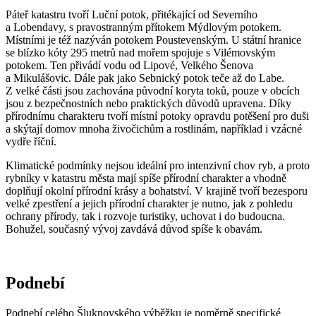
Páteř katastru tvoří Luční potok, přitékající od Severního
a Lobendavy, s pravostranným přítokem Mýdlovým potokem.
Místními je též nazýván potokem Poustevenským. U státní hranice
se blízko kóty 295 metrů nad mořem spojuje s Vilémovským
potokem. Ten přivádí vodu od Lipové, Velkého Šenova
a Mikulášovic. Dále pak jako Sebnický potok teče až do Labe.
Z velké části jsou zachována původní koryta toků, pouze v obcích
jsou z bezpečnostních nebo praktických důvodů upravena. Díky
přírodnímu charakteru tvoří místní potoky opravdu potěšení pro duši
a skýtají domov mnoha živočichům a rostlinám, například i vzácné
vydře říční.
Klimatické podmínky nejsou ideální pro intenzivní chov ryb, a proto
rybníky v katastru města mají spíše přírodní charakter a vhodně
doplňují okolní přírodní krásy a bohatství. V krajině tvoří bezesporu
velké zpestření a jejich přírodní charakter je nutno, jak z pohledu
ochrany přírody, tak i rozvoje turistiky, uchovat i do budoucna.
Bohužel, současný vývoj zavdává důvod spíše k obavám.
Podnebí
Podnebí celého Šluknovského výběžku je poměrně specifické