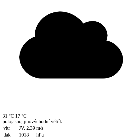
31 °C
17 °C
polojasno, jihovýchodní větřík
vítr
JV, 2.39
m/s
tlak
1018
hPa