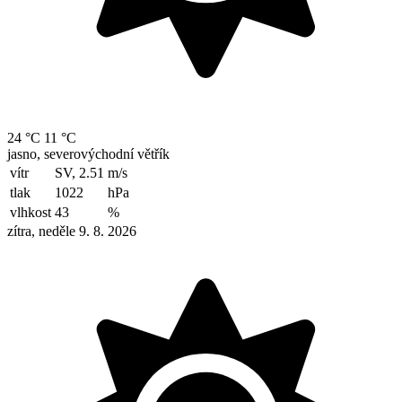
24 °C
11 °C
jasno, severovýchodní větřík
vítr
SV, 2.51
m/s
tlak
1022
hPa
vlhkost
43
%
zítra, neděle 9. 8. 2026