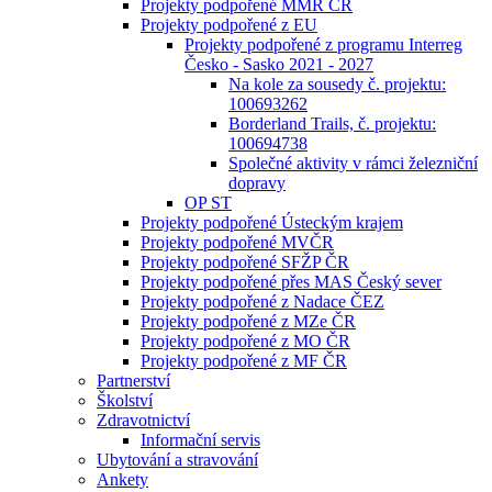
Projekty podpořené MMR ČR
Projekty podpořené z EU
Projekty podpořené z programu Interreg
Česko - Sasko 2021 - 2027
Na kole za sousedy č. projektu:
100693262
Borderland Trails, č. projektu:
100694738
Společné aktivity v rámci železniční
dopravy
OP ST
Projekty podpořené Ústeckým krajem
Projekty podpořené MVČR
Projekty podpořené SFŽP ČR
Projekty podpořené přes MAS Český sever
Projekty podpořené z Nadace ČEZ
Projekty podpořené z MZe ČR
Projekty podpořené z MO ČR
Projekty podpořené z MF ČR
Partnerství
Školství
Zdravotnictví
Informační servis
Ubytování a stravování
Ankety