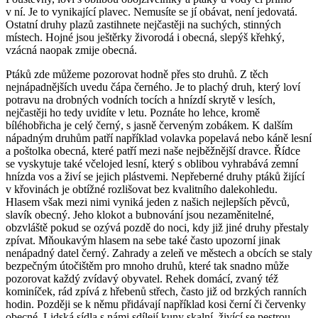
v ní. Je to vynikající plavec. Nemusíte se jí obávat, není jedovatá.
Ostatní druhy plazů zastihnete nejčastěji na suchých, stinných
místech. Hojné jsou ještěrky živorodá i obecná, slepýš křehký,
vzácná naopak zmije obecná.
Ptáků zde můžeme pozorovat hodně přes sto druhů. Z těch
nejnápadnějších uvedu čápa černého. Je to plachý druh, který loví
potravu na drobných vodních tocích a hnízdí skrytě v lesích,
nejčastěji ho tedy uvidíte v letu. Poznáte ho lehce, kromě
bíléhobřicha je celý černý, s jasně červeným zobákem. K dalším
nápadným druhům patří například volavka popelavá nebo káně lesní
a poštolka obecná, které patří mezi naše nejběžnější dravce. Řídce
se vyskytuje také včelojed lesní, který s oblibou vyhrabává zemní
hnízda vos a živí se jejich plástvemi. Nepřeberné druhy ptáků žijící
v křovinách je obtížné rozlišovat bez kvalitního dalekohledu.
Hlasem však mezi nimi vyniká jeden z našich nejlepších pěvců,
slavík obecný. Jeho klokot a bubnování jsou nezaměnitelné,
obzvláště pokud se ozývá pozdě do noci, kdy již jiné druhy přestaly
zpívat. Mňoukavým hlasem na sebe také často upozorní jinak
nenápadný datel černý. Zahrady a zeleň ve městech a obcích se staly
bezpečným útočištěm pro mnoho druhů, které tak snadno může
pozorovat každý zvídavý obyvatel. Rehek domácí, zvaný též
kominíček, rád zpívá z hřebenů střech, často již od brzkých ranních
hodin. Později se k němu přidávají například kosi černí či červenky
obecné. Lidská sídla s námi sdílejí kuny skalní, živící se pestrou