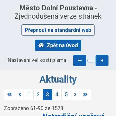
Město Dolní Poustevna
-
Zjednodušená verze stránek
Přepnout na standardní web
Zpět na úvod
Nastavení velikosti písma
—
+
Aktuality
1
2
3
4
5
Zobrazeno
61
-
90
ze 1578