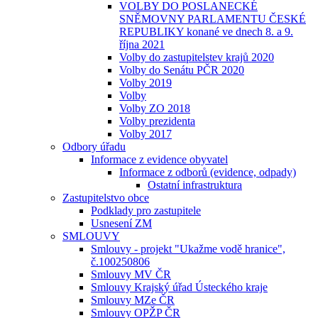
VOLBY DO POSLANECKÉ
SNĚMOVNY PARLAMENTU ČESKÉ
REPUBLIKY konané ve dnech 8. a 9.
října 2021
Volby do zastupitelstev krajů 2020
Volby do Senátu PČR 2020
Volby 2019
Volby
Volby ZO 2018
Volby prezidenta
Volby 2017
Odbory úřadu
Informace z evidence obyvatel
Informace z odborů (evidence, odpady)
Ostatní infrastruktura
Zastupitelstvo obce
Podklady pro zastupitele
Usnesení ZM
SMLOUVY
Smlouvy - projekt "Ukažme vodě hranice",
č.100250806
Smlouvy MV ČR
Smlouvy Krajský úřad Ústeckého kraje
Smlouvy MZe ČR
Smlouvy OPŽP ČR