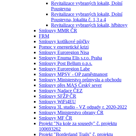
Revitalizace vybraných lokalit, Dolní
Poustevna
Revitalizace vybraných lokalit, Dolní
Poustevna, lokalita č. 1,3 a 4
Revitalizace vybraných lokalit, hřbitovy
Smlouvy MMR ČR
FRM
Smlouvy kotlíkové půjčky
Pomoc v energetické krizi
Smlouvy Euroregion Nisa
Smlouvy Enuma Elis s.r.o. Praha
Smlouvy Post Bellum o.p.s.
Smlouvy Euroregion Labe
Smlouvy MPSV - OP zaměstnanost
Smlouvy Ministerstvo průmyslu a obchodu
Smlouvy přes MAS Český sever
Smlouvy Nadace ČEZ
Smlouvy SFŽP ČR
Smlouvy WiFi4EU
Smlouva 3L studio - VZ odpady r. 2020-2022
Smlouvy Ministerstvo obrany ČR
Smlouvy MF ČR
Projekt "Na kole za sousedy" č. projektu
100693262
Projekt "Borderland Trails" č. projektu