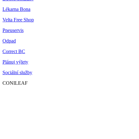
Lékarna Bona
Velta Free Shop
Pneuservis
Odpad
Correct BC
Plánuj výlety
Sociální služby
CONILEAF