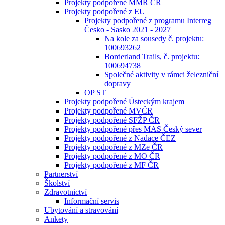
Projekty podpořené MMR ČR
Projekty podpořené z EU
Projekty podpořené z programu Interreg
Česko - Sasko 2021 - 2027
Na kole za sousedy č. projektu:
100693262
Borderland Trails, č. projektu:
100694738
Společné aktivity v rámci železniční
dopravy
OP ST
Projekty podpořené Ústeckým krajem
Projekty podpořené MVČR
Projekty podpořené SFŽP ČR
Projekty podpořené přes MAS Český sever
Projekty podpořené z Nadace ČEZ
Projekty podpořené z MZe ČR
Projekty podpořené z MO ČR
Projekty podpořené z MF ČR
Partnerství
Školství
Zdravotnictví
Informační servis
Ubytování a stravování
Ankety