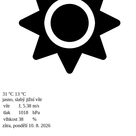
31 °C
13 °C
jasno, slabý jižní vítr
vítr
J, 5.38
m/s
tlak
1018
hPa
vlhkost
38
%
zítra, pondělí 10. 8. 2026