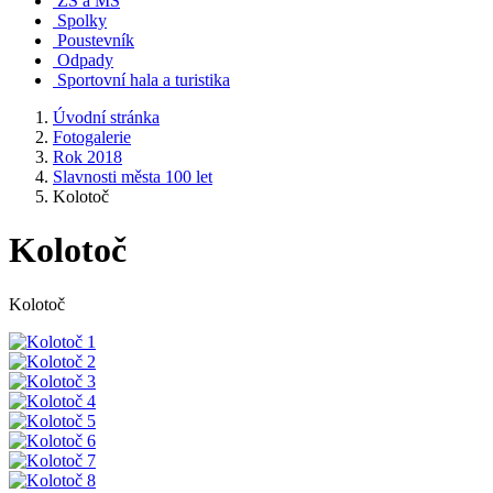
ZŠ a MŠ
Spolky
Poustevník
Odpady
Sportovní hala a turistika
Úvodní stránka
Fotogalerie
Rok 2018
Slavnosti města 100 let
Kolotoč
Kolotoč
Kolotoč