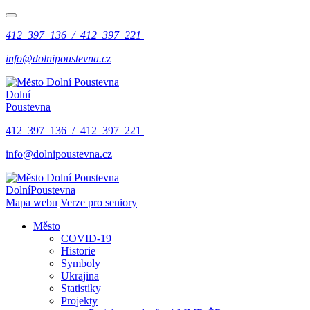
412 397 136 / 412 397 221
info@dolnipoustevna.cz
Dolní
Poustevna
412 397 136 / 412 397 221
info@dolnipoustevna.cz
Dolní
Poustevna
Mapa webu
Verze pro seniory
Město
COVID-19
Historie
Symboly
Ukrajina
Statistiky
Projekty