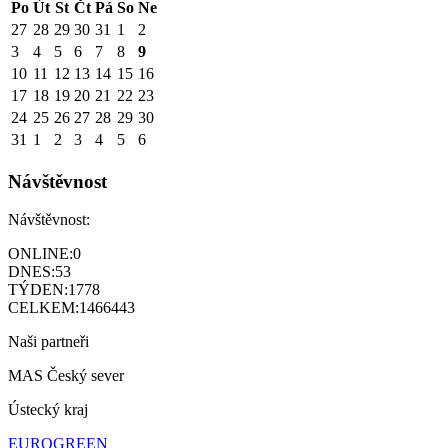
Po
Út
St
Čt
Pá
So
Ne
27
28
29
30
31
1
2
3
4
5
6
7
8
9
10
11
12
13
14
15
16
17
18
19
20
21
22
23
24
25
26
27
28
29
30
31
1
2
3
4
5
6
Návštěvnost
Návštěvnost:
ONLINE:
0
DNES:
53
TÝDEN:
1778
CELKEM:
1466443
Naši partneři
MAS Český sever
Ústecký kraj
EUROGREEN