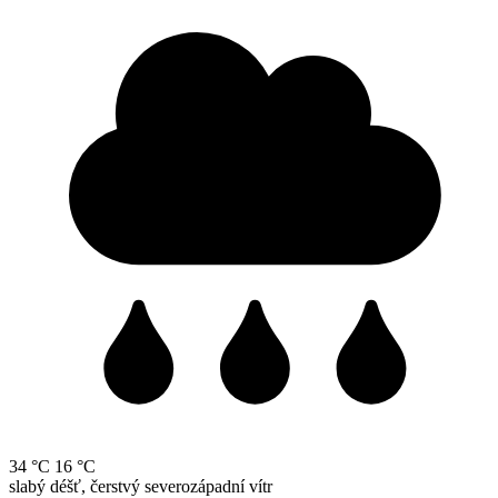
34 °C
16 °C
slabý déšť, čerstvý severozápadní vítr