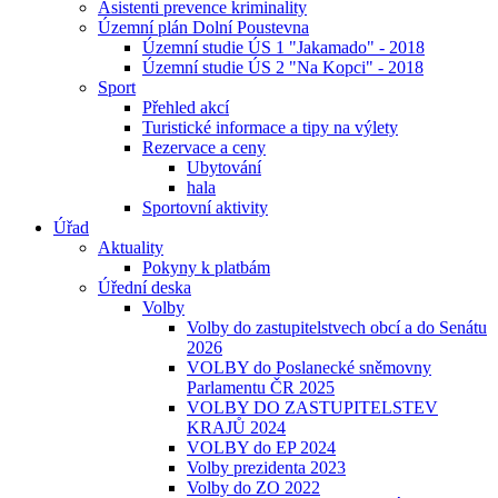
Asistenti prevence kriminality
Územní plán Dolní Poustevna
Územní studie ÚS 1 "Jakamado" - 2018
Územní studie ÚS 2 "Na Kopci" - 2018
Sport
Přehled akcí
Turistické informace a tipy na výlety
Rezervace a ceny
Ubytování
hala
Sportovní aktivity
Úřad
Aktuality
Pokyny k platbám
Úřední deska
Volby
Volby do zastupitelstvech obcí a do Senátu
2026
VOLBY do Poslanecké sněmovny
Parlamentu ČR 2025
VOLBY DO ZASTUPITELSTEV
KRAJŮ 2024
VOLBY do EP 2024
Volby prezidenta 2023
Volby do ZO 2022