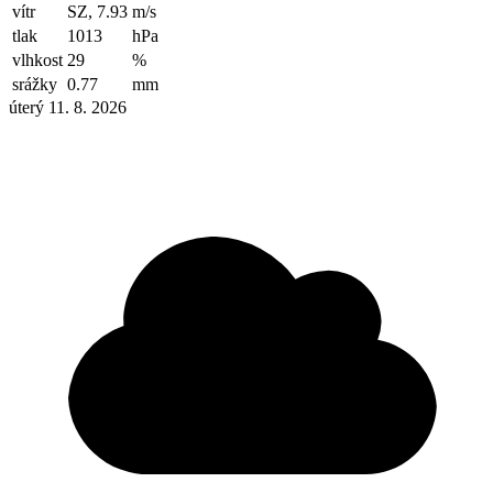
vítr
SZ, 7.93
m/s
tlak
1013
hPa
vlhkost
29
%
srážky
0.77
mm
úterý 11. 8. 2026