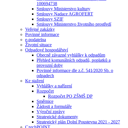
100694738
Smlouvy Ministerstvo kultury
Smlouvy Nadace AGROFERT
Smlouvy SZIF
Smlouvy Ministerstvo životního prostředí
Veřejné zakázky
Povinné informace
e-podatelna
Životní situace
Odpadové hospodářství
Obecně závazné vyhlášky k odpadům
Přehled komunálních odpadů, poplatků a
provozní doby
Povinné informace dle z.č. 541⁄2020 Sb. o
odpadech
Ke stažení
Vyhlášky a nařízení
Rozpočet
Rozpočet PO ZŠMŠ DP
Směrnice
Žádosti a formuláře
Výroční zprávy
Strategické dokumenty
Strategický plán Dolní Poustevna 2021 - 2027
CzechPOINT