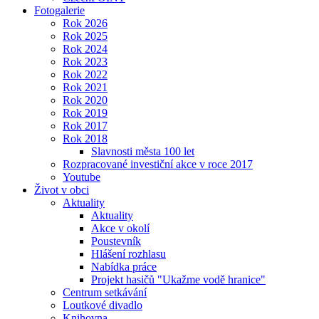
Fotogalerie
Rok 2026
Rok 2025
Rok 2024
Rok 2023
Rok 2022
Rok 2021
Rok 2020
Rok 2019
Rok 2017
Rok 2018
Slavnosti města 100 let
Rozpracované investiční akce v roce 2017
Youtube
Život v obci
Aktuality
Aktuality
Akce v okolí
Poustevník
Hlášení rozhlasu
Nabídka práce
Projekt hasičů "Ukažme vodě hranice"
Centrum setkávání
Loutkové divadlo
Knihovna