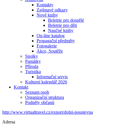
Kontakty
Zajímavé odkazy
Nové knihy
Beletrie pro dospělé
Beletrie pro děti
Naučné knihy
On-line katalog
Propagační předměty
Fotogalerie
Akce, Soutěže
Spolky
Památky
Příroda
Turistika
Informační servis
Kulturní kalendář 2026
Kontakt
Seznam osob
Organizační struktura
Podněty občanů
http://www.virtualtravel.cz/export/dolni-poustevna
Adresa