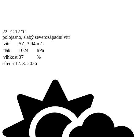
22 °C
12 °C
polojasno, slabý severozápadní vítr
vítr
SZ, 3.94
m/s
tlak
1024
hPa
vlhkost
37
%
středa 12. 8. 2026