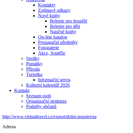
Kontakty
Zajímavé odkazy
Nové knihy
Beletrie pro dospělé
Beletrie pro děti
Naučné knihy
On-line katalog
Propagační předměty
Fotogalerie
Akce, Soutěže
Spolky
Památky
Příroda
Turistika
Informační servis
Kulturní kalendář 2026
Kontakt
Seznam osob
Organizační struktura
Podněty občanů
http://www.virtualtravel.cz/export/dolni-poustevna
Adresa