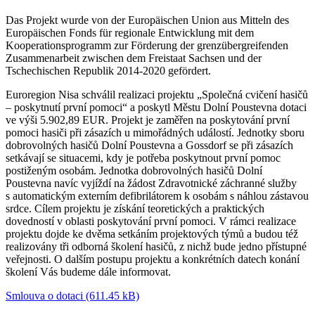
Das Projekt wurde von der Europäischen Union aus Mitteln des
Europäischen Fonds für regionale Entwicklung mit dem
Kooperationsprogramm zur Förderung der grenzübergreifenden
Zusammenarbeit zwischen dem Freistaat Sachsen und der
Tschechischen Republik 2014-2020 gefördert.
Euroregion Nisa schválil realizaci projektu „Společná cvičení hasičů
– poskytnutí první pomoci“ a poskytl Městu Dolní Poustevna dotaci
ve výši 5.902,89 EUR. Projekt je zaměřen na poskytování první
pomoci hasiči při zásazích u mimořádných událostí. Jednotky sboru
dobrovolných hasičů Dolní Poustevna a Gossdorf se při zásazích
setkávají se situacemi, kdy je potřeba poskytnout první pomoc
postiženým osobám. Jednotka dobrovolných hasičů Dolní
Poustevna navíc vyjíždí na žádost Zdravotnické záchranné služby
s automatickým externím defibrilátorem k osobám s náhlou zástavou
srdce. Cílem projektu je získání teoretických a praktických
dovedností v oblasti poskytování první pomoci. V rámci realizace
projektu dojde ke dvěma setkáním projektových týmů a budou též
realizovány tři odborná školení hasičů, z nichž bude jedno přístupné
veřejnosti. O dalším postupu projektu a konkrétních datech konání
školení Vás budeme dále informovat.
Smlouva o dotaci (611.45 kB)