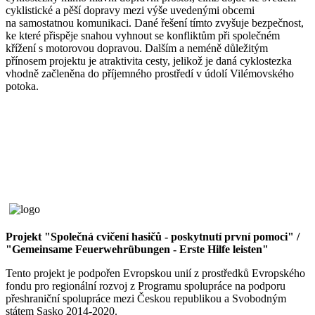
cyklistické a pěší dopravy mezi výše uvedenými obcemi
na samostatnou komunikaci. Dané řešení tímto zvyšuje bezpečnost,
ke které přispěje snahou vyhnout se konfliktům při společném
křížení s motorovou dopravou. Dalším a neméně důležitým
přínosem projektu je atraktivita cesty, jelikož je daná cyklostezka
vhodně začleněna do příjemného prostředí v údolí Vilémovského
potoka.
Projekt "Společná cvičení hasičů - poskytnutí první pomoci" /
"Gemeinsame Feuerwehrübungen - Erste Hilfe leisten"
Tento projekt je podpořen Evropskou unií z prostředků Evropského
fondu pro regionální rozvoj z Programu spolupráce na podporu
přeshraniční spolupráce mezi Českou republikou a Svobodným
státem Sasko 2014-2020.