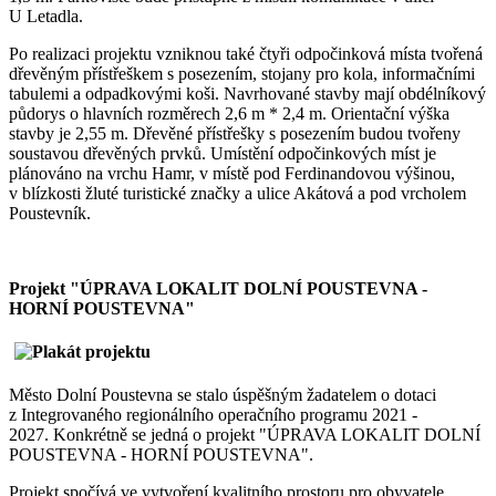
U Letadla.
Po realizaci projektu vzniknou také čtyři odpočinková místa tvořená
dřevěným přístřeškem s posezením, stojany pro kola, informačními
tabulemi a odpadkovými koši. Navrhované stavby mají obdélníkový
půdorys o hlavních rozměrech 2,6 m * 2,4 m. Orientační výška
stavby je 2,55 m. Dřevěné přístřešky s posezením budou tvořeny
soustavou dřevěných prvků. Umístění odpočinkových míst je
plánováno na vrchu Hamr, v místě pod Ferdinandovou výšinou,
v blízkosti žluté turistické značky a ulice Akátová a pod vrcholem
Poustevník.
Projekt "ÚPRAVA LOKALIT DOLNÍ POUSTEVNA -
HORNÍ POUSTEVNA"
Město Dolní Poustevna se stalo úspěšným žadatelem o dotaci
z Integrovaného regionálního operačního programu 2021 -
2027. Konkrétně se jedná o projekt "ÚPRAVA LOKALIT DOLNÍ
POUSTEVNA - HORNÍ POUSTEVNA".
Projekt spočívá ve vytvoření kvalitního prostoru pro obyvatele