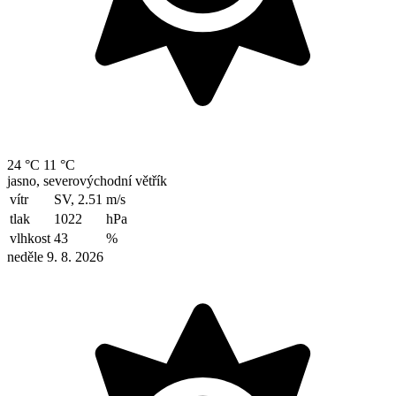
24 °C
11 °C
jasno, severovýchodní větřík
vítr
SV, 2.51
m/s
tlak
1022
hPa
vlhkost
43
%
neděle 9. 8. 2026