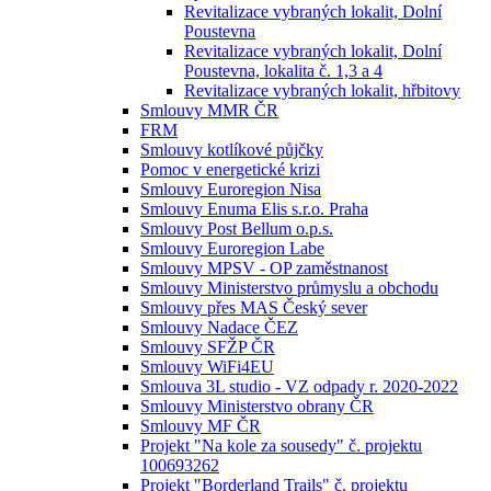
Revitalizace vybraných lokalit, Dolní
Poustevna
Revitalizace vybraných lokalit, Dolní
Poustevna, lokalita č. 1,3 a 4
Revitalizace vybraných lokalit, hřbitovy
Smlouvy MMR ČR
FRM
Smlouvy kotlíkové půjčky
Pomoc v energetické krizi
Smlouvy Euroregion Nisa
Smlouvy Enuma Elis s.r.o. Praha
Smlouvy Post Bellum o.p.s.
Smlouvy Euroregion Labe
Smlouvy MPSV - OP zaměstnanost
Smlouvy Ministerstvo průmyslu a obchodu
Smlouvy přes MAS Český sever
Smlouvy Nadace ČEZ
Smlouvy SFŽP ČR
Smlouvy WiFi4EU
Smlouva 3L studio - VZ odpady r. 2020-2022
Smlouvy Ministerstvo obrany ČR
Smlouvy MF ČR
Projekt "Na kole za sousedy" č. projektu
100693262
Projekt "Borderland Trails" č. projektu