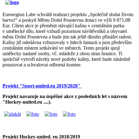
Euroregion Labe schválil realizaci projektu „Společně dodat životu
barvu!“ a poskytl Městu Dolní Poustevna dotaci ve výši 9 871,08
Eur. Cílem akce je přeměnit stávající kašnu v centrálním parku
v umělecké dílo, které vzbudí pozornost návštěvníků a obyvatel
města Dolní Poustevna a bude jim tak ještě dlouho přinášet radost.
Kašny již odedávna vzbuzovaly v lidech fantazii a jsou především
centrálním místem setkávání ve městech. Tento projekt spojí
umělecky nadané osoby, vč. mládeže z obou stran hranice. Ti
společně vytvoří návrhy nové podoby kašny, které bude následně
posuzovat a schvalovat odborná komise.
Projekt "Sport-united.eu 2019/2020"
Projekt navazuje na úspěšné akce z posledních let s názvem
"Hockey-united.eu ....).
Projekt Hockey-united. eu 2018/2019