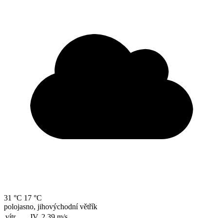
31 °C
17 °C
polojasno, jihovýchodní větřík
vítr
JV, 2.39
m/s