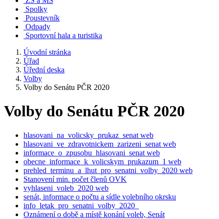
ZŠ a MŠ
Spolky
Poustevník
Odpady
Sportovní hala a turistika
Úvodní stránka
Úřad
Úřední deska
Volby
Volby do Senátu PČR 2020
Volby do Senátu PČR 2020
hlasovani_na_volicsky_prukaz_senat web
hlasovani_ve_zdravotnickem_zarizeni_senat web
informace_o_zpusobu_hlasovani_senat web
obecne_informace_k_volicskym_prukazum_1 web
prehled_terminu_a_lhut_pro_senatni_volby_2020 web
Stanovení min. počet členů OVK
vyhlaseni_voleb_2020 web
senát, informace o počtu a sídle volebního okrsku
info_letak_pro_senatni_volby_2020_
Oznámení o době a místě konání voleb, Senát