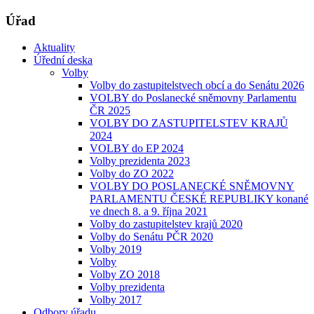
Úřad
Aktuality
Úřední deska
Volby
Volby do zastupitelstvech obcí a do Senátu 2026
VOLBY do Poslanecké sněmovny Parlamentu
ČR 2025
VOLBY DO ZASTUPITELSTEV KRAJŮ
2024
VOLBY do EP 2024
Volby prezidenta 2023
Volby do ZO 2022
VOLBY DO POSLANECKÉ SNĚMOVNY
PARLAMENTU ČESKÉ REPUBLIKY konané
ve dnech 8. a 9. října 2021
Volby do zastupitelstev krajů 2020
Volby do Senátu PČR 2020
Volby 2019
Volby
Volby ZO 2018
Volby prezidenta
Volby 2017
Odbory úřadu