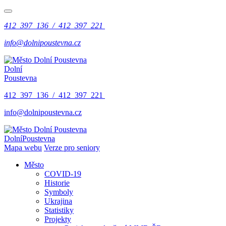
412 397 136 / 412 397 221
info@dolnipoustevna.cz
Dolní
Poustevna
412 397 136 / 412 397 221
info@dolnipoustevna.cz
Dolní
Poustevna
Mapa webu
Verze pro seniory
Město
COVID-19
Historie
Symboly
Ukrajina
Statistiky
Projekty