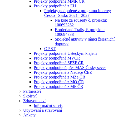
Projekty podpořené MMR ČR
Projekty podpořené z EU
Projekty podpořené z programu Interreg
Česko - Sasko 2021 - 2027
Na kole za sousedy č. projektu:
100693262
Borderland Trails, č. projektu:
100694738
Společné aktivity v rámci železniční
dopravy
OP ST
Projekty podpořené Ústeckým krajem
Projekty podpořené MVČR
Projekty podpořené SFŽP ČR
Projekty podpořené přes MAS Český sever
Projekty podpořené z Nadace ČEZ
Projekty podpořené z MZe ČR
Projekty podpořené z MO ČR
Projekty podpořené z MF ČR
Partnerství
Školství
Zdravotnictví
Informační servis
Ubytování a stravování
Ankety