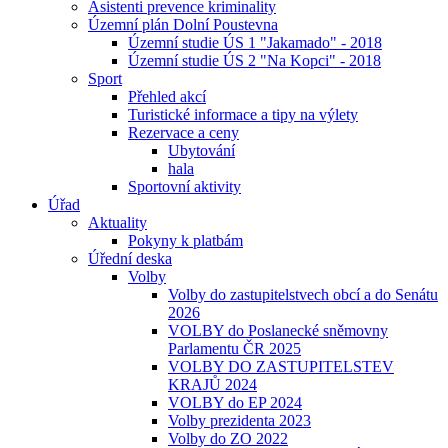
Asistenti prevence kriminality
Územní plán Dolní Poustevna
Územní studie ÚS 1 "Jakamado" - 2018
Územní studie ÚS 2 "Na Kopci" - 2018
Sport
Přehled akcí
Turistické informace a tipy na výlety
Rezervace a ceny
Ubytování
hala
Sportovní aktivity
Úřad
Aktuality
Pokyny k platbám
Úřední deska
Volby
Volby do zastupitelstvech obcí a do Senátu
2026
VOLBY do Poslanecké sněmovny
Parlamentu ČR 2025
VOLBY DO ZASTUPITELSTEV
KRAJŮ 2024
VOLBY do EP 2024
Volby prezidenta 2023
Volby do ZO 2022