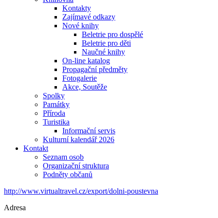
Kontakty
Zajímavé odkazy
Nové knihy
Beletrie pro dospělé
Beletrie pro děti
Naučné knihy
On-line katalog
Propagační předměty
Fotogalerie
Akce, Soutěže
Spolky
Památky
Příroda
Turistika
Informační servis
Kulturní kalendář 2026
Kontakt
Seznam osob
Organizační struktura
Podněty občanů
http://www.virtualtravel.cz/export/dolni-poustevna
Adresa