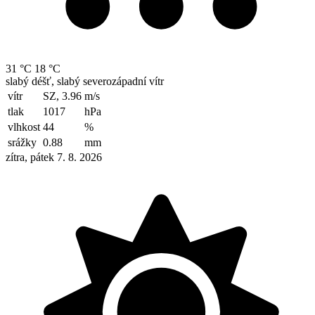
31 °C
18 °C
slabý déšť, slabý severozápadní vítr
vítr
SZ, 3.96
m/s
tlak
1017
hPa
vlhkost
44
%
srážky
0.88
mm
zítra, pátek 7. 8. 2026