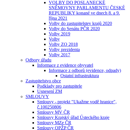
VOLBY DO POSLANECKÉ
SNĚMOVNY PARLAMENTU ČESKÉ
REPUBLIKY konané ve dnech 8. a 9.
října 2021
Volby do zastupitelstev krajů 2020
Volby do Senátu PČR 2020
Volby 2019
Volby
Volby ZO 2018
Volby prezidenta
Volby 2017
Odbory úřadu
Informace z evidence obyvatel
Informace z odborů (evidence, odpady)
Ostatní infrastruktura
Zastupitelstvo obce
Podklady pro zastupitele
Usnesení ZM
SMLOUVY
Smlouvy - projekt "Ukažme vodě hranice",
č.100250806
Smlouvy MV ČR
Smlouvy Krajský úřad Ústeckého kraje
Smlouvy MZe ČR
Smlouvy OPŽP ČR