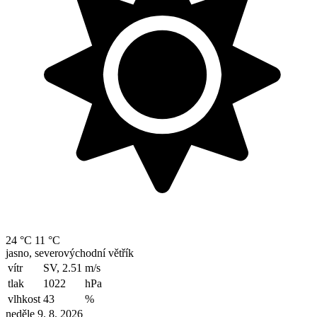
24 °C
11 °C
jasno, severovýchodní větřík
vítr
SV, 2.51
m/s
tlak
1022
hPa
vlhkost
43
%
neděle 9. 8. 2026