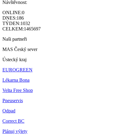
Návštěvnost:
ONLINE:
0
DNES:
186
TÝDEN:
1032
CELKEM:
1465697
Naši partneři
MAS Český sever
Ústecký kraj
EUROGREEN
Lékarna Bona
Velta Free Shop
Pneuservis
Odpad
Correct BC
Plánuj výlety