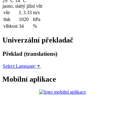
29 °C
14 °C
jasno, slabý jižní vítr
vítr
J, 3.33
m/s
tlak
1020
hPa
vlhkost
34
%
Univerzální překladač
Překlad (translations)
Select Language
▼
Mobilní aplikace