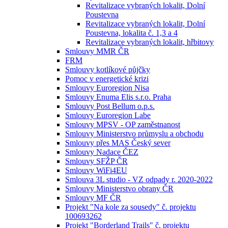
Revitalizace vybraných lokalit, Dolní
Poustevna
Revitalizace vybraných lokalit, Dolní
Poustevna, lokalita č. 1,3 a 4
Revitalizace vybraných lokalit, hřbitovy
Smlouvy MMR ČR
FRM
Smlouvy kotlíkové půjčky
Pomoc v energetické krizi
Smlouvy Euroregion Nisa
Smlouvy Enuma Elis s.r.o. Praha
Smlouvy Post Bellum o.p.s.
Smlouvy Euroregion Labe
Smlouvy MPSV - OP zaměstnanost
Smlouvy Ministerstvo průmyslu a obchodu
Smlouvy přes MAS Český sever
Smlouvy Nadace ČEZ
Smlouvy SFŽP ČR
Smlouvy WiFi4EU
Smlouva 3L studio - VZ odpady r. 2020-2022
Smlouvy Ministerstvo obrany ČR
Smlouvy MF ČR
Projekt "Na kole za sousedy" č. projektu
100693262
Projekt "Borderland Trails" č. projektu