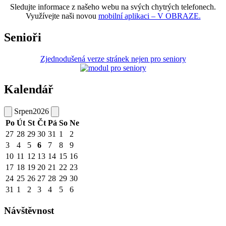
Sledujte informace z našeho webu na svých chytrých telefonech.
Využívejte naši novou
mobilní aplikaci – V OBRAZE.
Senioři
Zjednodušená verze stránek nejen pro seniory
Kalendář
Srpen
2026
Po
Út
St
Čt
Pá
So
Ne
27
28
29
30
31
1
2
3
4
5
6
7
8
9
10
11
12
13
14
15
16
17
18
19
20
21
22
23
24
25
26
27
28
29
30
31
1
2
3
4
5
6
Návštěvnost