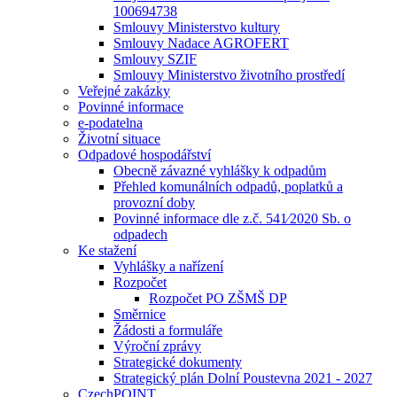
100694738
Smlouvy Ministerstvo kultury
Smlouvy Nadace AGROFERT
Smlouvy SZIF
Smlouvy Ministerstvo životního prostředí
Veřejné zakázky
Povinné informace
e-podatelna
Životní situace
Odpadové hospodářství
Obecně závazné vyhlášky k odpadům
Přehled komunálních odpadů, poplatků a
provozní doby
Povinné informace dle z.č. 541⁄2020 Sb. o
odpadech
Ke stažení
Vyhlášky a nařízení
Rozpočet
Rozpočet PO ZŠMŠ DP
Směrnice
Žádosti a formuláře
Výroční zprávy
Strategické dokumenty
Strategický plán Dolní Poustevna 2021 - 2027
CzechPOINT