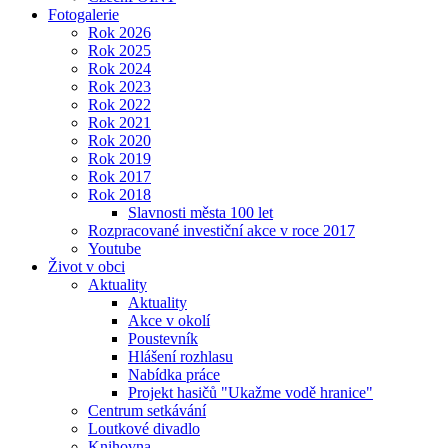
Fotogalerie
Rok 2026
Rok 2025
Rok 2024
Rok 2023
Rok 2022
Rok 2021
Rok 2020
Rok 2019
Rok 2017
Rok 2018
Slavnosti města 100 let
Rozpracované investiční akce v roce 2017
Youtube
Život v obci
Aktuality
Aktuality
Akce v okolí
Poustevník
Hlášení rozhlasu
Nabídka práce
Projekt hasičů "Ukažme vodě hranice"
Centrum setkávání
Loutkové divadlo
Knihovna