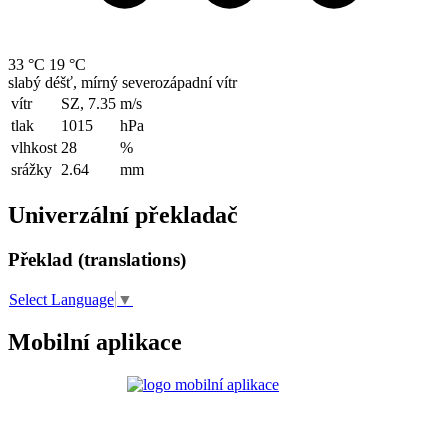
33 °C
19 °C
slabý déšť, mírný severozápadní vítr
vítr
SZ, 7.35
m/s
tlak
1015
hPa
vlhkost
28
%
srážky
2.64
mm
Univerzální překladač
Překlad (translations)
Select Language
▼
Mobilní aplikace