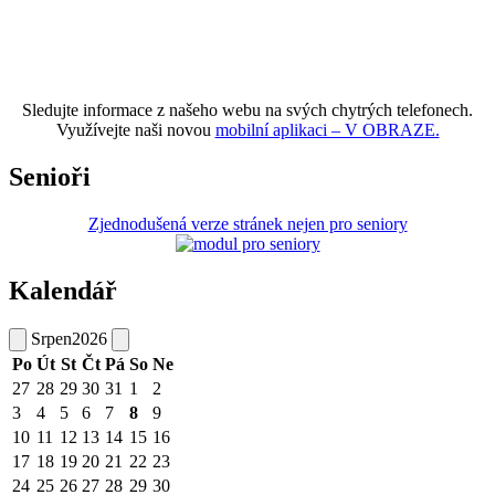
Sledujte informace z našeho webu na svých chytrých telefonech.
Využívejte naši novou
mobilní aplikaci – V OBRAZE.
Senioři
Zjednodušená verze stránek nejen pro seniory
Kalendář
Srpen
2026
Po
Út
St
Čt
Pá
So
Ne
27
28
29
30
31
1
2
3
4
5
6
7
8
9
10
11
12
13
14
15
16
17
18
19
20
21
22
23
24
25
26
27
28
29
30