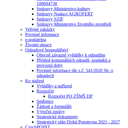
100694738
Smlouvy Ministerstvo kultury
Smlouvy Nadace AGROFERT
Smlouvy SZIF
Smlouvy Ministerstvo životního prostředí
Veřejné zakázky
Povinné informace
e-podatelna
Životní situace
Odpadové hospodářství
Obecně závazné vyhlášky k odpadům
Přehled komunálních odpadů, poplatků a
provozní doby
Povinné informace dle z.č. 541⁄2020 Sb. o
odpadech
Ke stažení
Vyhlášky a nařízení
Rozpočet
Rozpočet PO ZŠMŠ DP
Směrnice
Žádosti a formuláře
Výroční zprávy
Strategické dokumenty
Strategický plán Dolní Poustevna 2021 - 2027
CzechPOINT