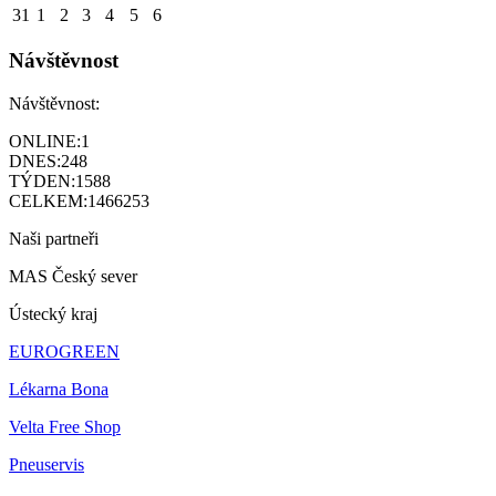
31
1
2
3
4
5
6
Návštěvnost
Návštěvnost:
ONLINE:
1
DNES:
248
TÝDEN:
1588
CELKEM:
1466253
Naši partneři
MAS Český sever
Ústecký kraj
EUROGREEN
Lékarna Bona
Velta Free Shop
Pneuservis