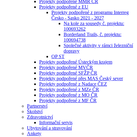
Projekty podpořené MMR ČR
Projekty podpořené z EU
Projekty podpořené z programu Interreg
Česko - Sasko 2021 - 2027
Na kole za sousedy č. projektu:
100693262
Borderland Trails, č. projektu:
100694738
Společné aktivity v rámci železniční
dopravy
OP ST
Projekty podpořené Ústeckým krajem
Projekty podpořené MVČR
Projekty podpořené SFŽP ČR
Projekty podpořené přes MAS Český sever
Projekty podpořené z Nadace ČEZ
Projekty podpořené z MZe ČR
Projekty podpořené z MO ČR
Projekty podpořené z MF ČR
Partnerství
Školství
Zdravotnictví
Informační servis
Ubytování a stravování
Ankety