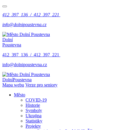
412 397 136 / 412 397 221
info@dolnipoustevna.cz
Dolní
Poustevna
412 397 136 / 412 397 221
info@dolnipoustevna.cz
Dolní
Poustevna
Mapa webu
Verze pro seniory
Město
COVID-19
Historie
Symboly
Ukrajina
Statistiky
Projekty