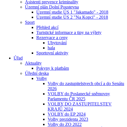
Asistenti prevence kriminality
Územní plán Dolní Poustevna
Územní studie ÚS 1 "Jakamado" - 2018
Územní studie ÚS 2 "Na Kopci" - 2018
Sport
Přehled akcí
Turistické informace a tipy na výlety
Rezervace a ceny
Ubytování
hala
Sportovní aktivity
Úřad
Aktuality
Pokyny k platbám
Úřední deska
Volby
Volby do zastupitelstvech obcí a do Senátu
2026
VOLBY do Poslanecké sněmovny
Parlamentu ČR 2025
VOLBY DO ZASTUPITELSTEV
KRAJŮ 2024
VOLBY do EP 2024
Volby prezidenta 2023
Volby do ZO 2022