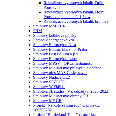
Revitalizace vybraných lokalit, Dolní
Poustevna
Revitalizace vybraných lokalit, Dolní
Poustevna, lokalita č. 1,3 a 4
Revitalizace vybraných lokalit, hřbitovy
Smlouvy MMR ČR
FRM
Smlouvy kotlíkové půjčky
Pomoc v energetické krizi
Smlouvy Euroregion Nisa
Smlouvy Enuma Elis s.r.o. Praha
Smlouvy Post Bellum o.p.s.
Smlouvy Euroregion Labe
Smlouvy MPSV - OP zaměstnanost
Smlouvy Ministerstvo průmyslu a obchodu
Smlouvy přes MAS Český sever
Smlouvy Nadace ČEZ
Smlouvy SFŽP ČR
Smlouvy WiFi4EU
Smlouva 3L studio - VZ odpady r. 2020-2022
Smlouvy Ministerstvo obrany ČR
Smlouvy MF ČR
Projekt "Na kole za sousedy" č. projektu
100693262
Projekt "Borderland Trails" č. projektu