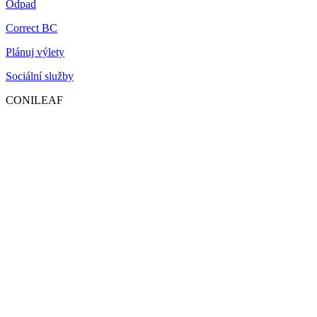
Odpad
Correct BC
Plánuj výlety
Sociální služby
CONILEAF