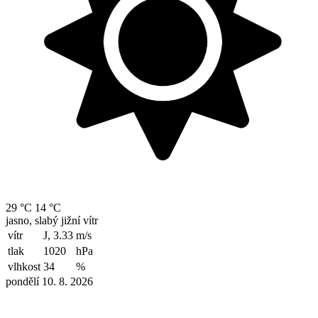
29 °C
14 °C
jasno, slabý jižní vítr
vítr
J, 3.33
m/s
tlak
1020
hPa
vlhkost
34
%
pondělí 10. 8. 2026