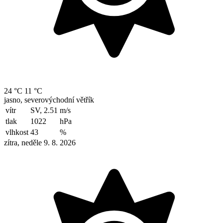
24 °C
11 °C
jasno, severovýchodní větřík
vítr
SV, 2.51
m/s
tlak
1022
hPa
vlhkost
43
%
zítra, neděle 9. 8. 2026