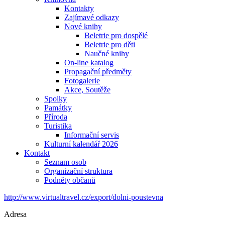
Kontakty
Zajímavé odkazy
Nové knihy
Beletrie pro dospělé
Beletrie pro děti
Naučné knihy
On-line katalog
Propagační předměty
Fotogalerie
Akce, Soutěže
Spolky
Památky
Příroda
Turistika
Informační servis
Kulturní kalendář 2026
Kontakt
Seznam osob
Organizační struktura
Podněty občanů
http://www.virtualtravel.cz/export/dolni-poustevna
Adresa