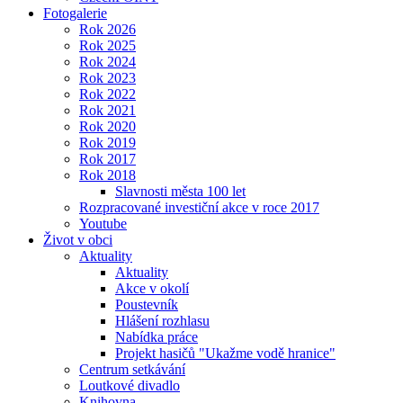
Fotogalerie
Rok 2026
Rok 2025
Rok 2024
Rok 2023
Rok 2022
Rok 2021
Rok 2020
Rok 2019
Rok 2017
Rok 2018
Slavnosti města 100 let
Rozpracované investiční akce v roce 2017
Youtube
Život v obci
Aktuality
Aktuality
Akce v okolí
Poustevník
Hlášení rozhlasu
Nabídka práce
Projekt hasičů "Ukažme vodě hranice"
Centrum setkávání
Loutkové divadlo
Knihovna