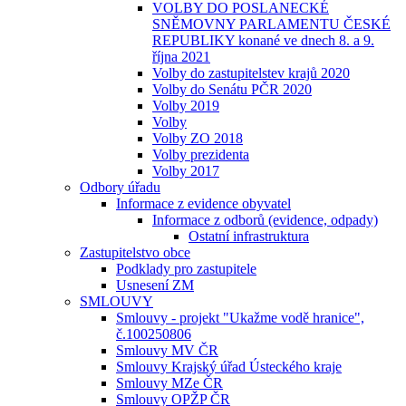
VOLBY DO POSLANECKÉ
SNĚMOVNY PARLAMENTU ČESKÉ
REPUBLIKY konané ve dnech 8. a 9.
října 2021
Volby do zastupitelstev krajů 2020
Volby do Senátu PČR 2020
Volby 2019
Volby
Volby ZO 2018
Volby prezidenta
Volby 2017
Odbory úřadu
Informace z evidence obyvatel
Informace z odborů (evidence, odpady)
Ostatní infrastruktura
Zastupitelstvo obce
Podklady pro zastupitele
Usnesení ZM
SMLOUVY
Smlouvy - projekt "Ukažme vodě hranice",
č.100250806
Smlouvy MV ČR
Smlouvy Krajský úřad Ústeckého kraje
Smlouvy MZe ČR
Smlouvy OPŽP ČR