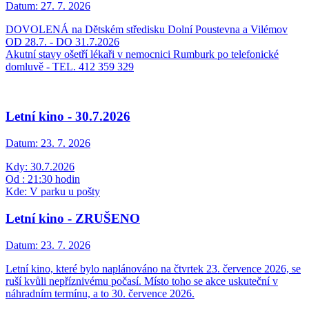
Datum:
27. 7. 2026
DOVOLENÁ na Dětském středisku Dolní Poustevna a Vilémov
OD 28.7. - DO 31.7.2026
Akutní stavy ošetří lékaři v nemocnici Rumburk po telefonické
domluvě - TEL. 412 359 329
Letní kino - 30.7.2026
Datum:
23. 7. 2026
Kdy: 30.7.2026
Od : 21:30 hodin
Kde: V parku u pošty
Letní kino - ZRUŠENO
Datum:
23. 7. 2026
Letní kino, které bylo naplánováno na čtvrtek 23. července 2026, se
ruší kvůli nepříznivému počasí. Místo toho se akce uskuteční v
náhradním termínu, a to 30. července 2026.