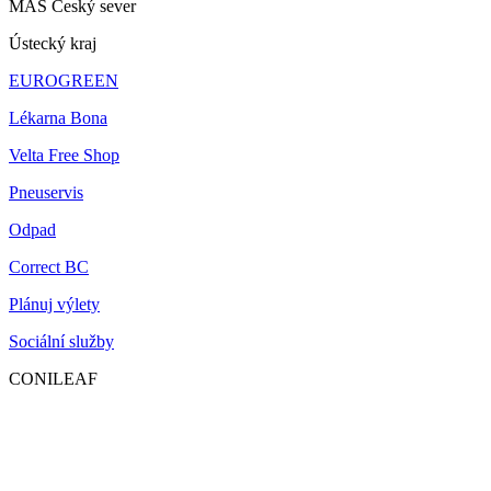
MAS Český sever
Ústecký kraj
EUROGREEN
Lékarna Bona
Velta Free Shop
Pneuservis
Odpad
Correct BC
Plánuj výlety
Sociální služby
CONILEAF