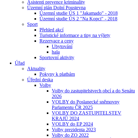
Asistenti prevence kriminality
Územní plán Dolní Poustevna
Územní studie ÚS 1 "Jakamado" - 2018
Územní studie ÚS 2 "Na Kopci" - 2018
Sport
Přehled akcí
Turistické informace a tipy na výlety
Rezervace a ceny
Ubytování
hala
Sportovní aktivity
Úřad
Aktuality
Pokyny k platbám
Úřední deska
Volby
Volby do zastupitelstvech obcí a do Senátu
2026
VOLBY do Poslanecké sněmovny
Parlamentu ČR 2025
VOLBY DO ZASTUPITELSTEV
KRAJŮ 2024
VOLBY do EP 2024
Volby prezidenta 2023
Volby do ZO 2022