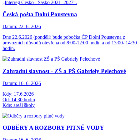
„Interreg Česko - Sasko 2021–2027“.
Česká pošta Dolní Poustevna
Datum:
22. 6. 2026
Dne 22.6.2026 (pondělí) bude pobočka ČP Dolní Poustevna z
provozních důvodů otevřena od 8:00-12:00 hodin a od 13:00- 14:30
hodin.
Zahradní slavnost - ZŠ a PŠ Gabriely Pelechové
Datum:
16. 6. 2026
Kdy: 17.6.2026
Od: 14:30 hodin
Kde: areál školy
ODBĚRY A ROZBORY PITNÉ VODY
Datum:
16. 6. 2026