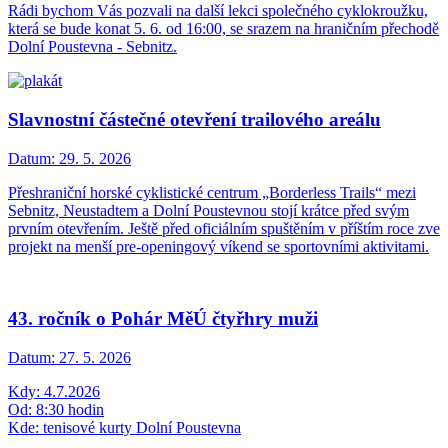
Rádi bychom Vás pozvali na další lekci společného cyklokroužku,
která se bude konat 5. 6. od 16:00, se srazem na hraničním přechodě
Dolní Poustevna - Sebnitz.
Slavnostní částečné otevření trailového areálu
Datum:
29. 5. 2026
Přeshraniční horské cyklistické centrum „Borderless Trails“ mezi
Sebnitz, Neustadtem a Dolní Poustevnou stojí krátce před svým
prvním otevřením. Ještě před oficiálním spuštěním v příštím roce zve
projekt na menší pre-openingový víkend se sportovními aktivitami.
43. ročník o Pohár MěÚ čtyřhry muži
Datum:
27. 5. 2026
Kdy: 4.7.2026
Od: 8:30 hodin
Kde: tenisové kurty Dolní Poustevna