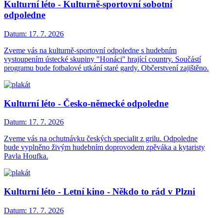
Kulturní léto - Kulturně-sportovní sobotní
odpoledne
Datum:
17. 7. 2026
Zveme vás na kulturně-sportovní odpoledne s hudebním
vystoupením ústecké skupiny "Honáci" hrající country. Součástí
programu bude fotbalové utkání staré gardy. Občerstvení zajištěno.
Kulturní léto - Česko-německé odpoledne
Datum:
17. 7. 2026
Zveme vás na ochutnávku českých specialit z grilu. Odpoledne
bude vyplněno živým hudebním doprovodem zpěváka a kytaristy
Pavla Houfka.
Kulturní léto - Letní kino - Někdo to rád v Plzni
Datum:
17. 7. 2026