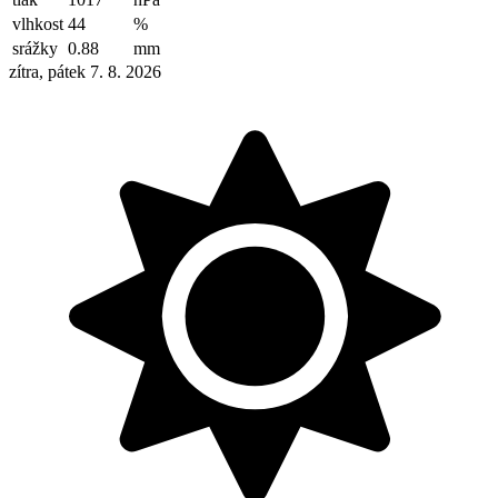
vlhkost
44
%
srážky
0.88
mm
zítra, pátek 7. 8. 2026