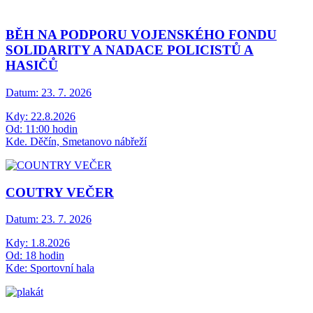
BĚH NA PODPORU VOJENSKÉHO FONDU
SOLIDARITY A NADACE POLICISTŮ A
HASIČŮ
Datum:
23. 7. 2026
Kdy: 22.8.2026
Od: 11:00 hodin
Kde. Děčín, Smetanovo nábřeží
COUTRY VEČER
Datum:
23. 7. 2026
Kdy: 1.8.2026
Od: 18 hodin
Kde: Sportovní hala