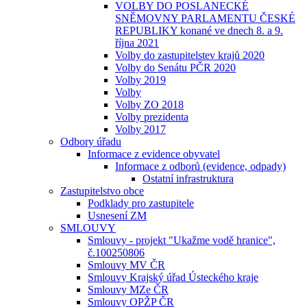
VOLBY DO POSLANECKÉ
SNĚMOVNY PARLAMENTU ČESKÉ
REPUBLIKY konané ve dnech 8. a 9.
října 2021
Volby do zastupitelstev krajů 2020
Volby do Senátu PČR 2020
Volby 2019
Volby
Volby ZO 2018
Volby prezidenta
Volby 2017
Odbory úřadu
Informace z evidence obyvatel
Informace z odborů (evidence, odpady)
Ostatní infrastruktura
Zastupitelstvo obce
Podklady pro zastupitele
Usnesení ZM
SMLOUVY
Smlouvy - projekt "Ukažme vodě hranice",
č.100250806
Smlouvy MV ČR
Smlouvy Krajský úřad Ústeckého kraje
Smlouvy MZe ČR
Smlouvy OPŽP ČR