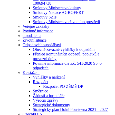
100694738
Smlouvy Ministerstvo kultury
Smlouvy Nadace AGROFERT
Smlouvy SZIF
Smlouvy Ministerstvo životního prostředí
Veřejné zakázky
Povinné informace
e-podatelna
Životní situace
Odpadové hospodářství
Obecně závazné vyhlášky k odpadům
Přehled komunálních odpadů, poplatků a
provozní doby
Povinné informace dle z.č. 541⁄2020 Sb. o
odpadech
Ke stažení
Vyhlášky a nařízení
Rozpočet
Rozpočet PO ZŠMŠ DP
Směrnice
Žádosti a formuláře
Výroční zprávy
Strategické dokumenty
Strategický plán Dolní Poustevna 2021 - 2027
CzechPOINT