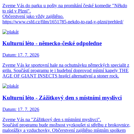
Zveme Vás do parku u pošty na promítání české komedie "Někdo
to rád v Plzni".
Občerstvení jako vždy zajištěno.
https://www.csfd.cz/film/1651785-nekdo-to-rad-v-plzni/prehled/
Kulturní léto - německo-české odpoledne
Datum:
17. 7. 2026
Zveme Vás ke sportovní hale na ochutnávku německých specialit z
grilu. Součástí programu je i hudební doprovod místní kapely THE
AGE OF GIANT INSECTS hrající alternativní a stoner rock.
Kulturní léto - Zážitkový den s místními myslivci
Datum:
17. 7. 2026
Zveme Vás na "Zážitkový den s místními myslivci".
Součástí programu bude možnost vyzkoušet si střelbu z brokovnice,
malorážky a vzduchovky. Občerstvení zajištěno místním spolkem