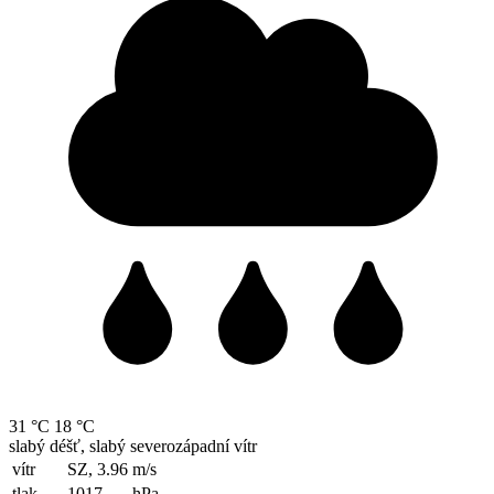
31 °C
18 °C
slabý déšť, slabý severozápadní vítr
vítr
SZ, 3.96
m/s
tlak
1017
hPa