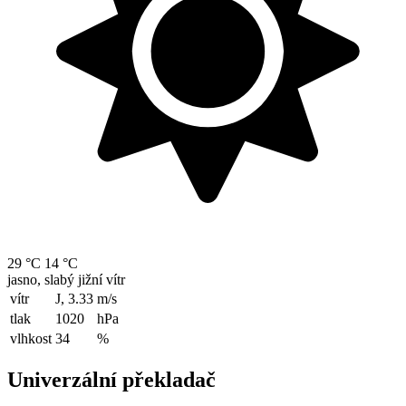
29 °C
14 °C
jasno, slabý jižní vítr
vítr
J, 3.33
m/s
tlak
1020
hPa
vlhkost
34
%
Univerzální překladač