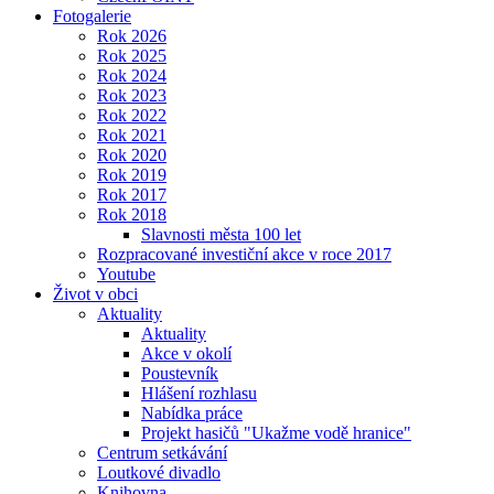
Fotogalerie
Rok 2026
Rok 2025
Rok 2024
Rok 2023
Rok 2022
Rok 2021
Rok 2020
Rok 2019
Rok 2017
Rok 2018
Slavnosti města 100 let
Rozpracované investiční akce v roce 2017
Youtube
Život v obci
Aktuality
Aktuality
Akce v okolí
Poustevník
Hlášení rozhlasu
Nabídka práce
Projekt hasičů "Ukažme vodě hranice"
Centrum setkávání
Loutkové divadlo
Knihovna