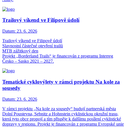
Trailový víkend ve Filipově údolí
Datum:
23. 6. 2026
Trailový víkend ve Filipově údolí
Slavnostní částečné otevření trailů
MTB zážitkový den
Projekt „Borderland Trails“ je financován z programu Interreg
Česko – Sasko 2021 – 2027.
Tematické cyklovýlety v rámci projektu Na kole za
sousedy
Datum:
23. 6. 2026
V rámci projektu „Na kole za sousedy“ budují partnerská města
Dolní Poustevna, Sebnitz a Hohnstein cyklistickou okružní trasu,
která tyto obce propojí a tím přispěje k dalšímu posílení cyklistické
dopravy v regionu. Projekt je financován z programu Evropské unie