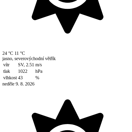
24 °C
11 °C
jasno, severovýchodní větřík
vítr
SV, 2.51
m/s
tlak
1022
hPa
vlhkost
43
%
neděle 9. 8. 2026