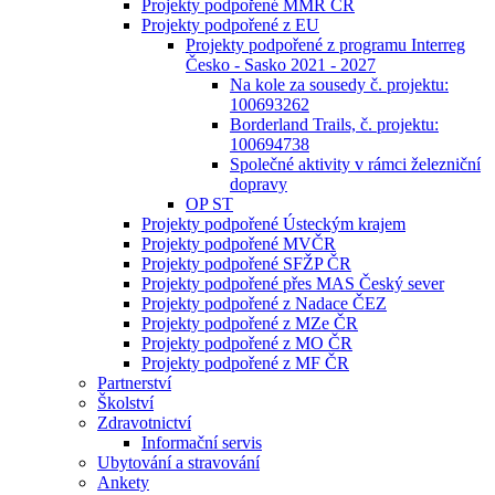
Projekty podpořené MMR ČR
Projekty podpořené z EU
Projekty podpořené z programu Interreg
Česko - Sasko 2021 - 2027
Na kole za sousedy č. projektu:
100693262
Borderland Trails, č. projektu:
100694738
Společné aktivity v rámci železniční
dopravy
OP ST
Projekty podpořené Ústeckým krajem
Projekty podpořené MVČR
Projekty podpořené SFŽP ČR
Projekty podpořené přes MAS Český sever
Projekty podpořené z Nadace ČEZ
Projekty podpořené z MZe ČR
Projekty podpořené z MO ČR
Projekty podpořené z MF ČR
Partnerství
Školství
Zdravotnictví
Informační servis
Ubytování a stravování
Ankety