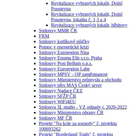
Revitalizace vybraných lokalit, Dolní
Poustevna
Revitalizace vybraných lokalit, Dolní
Poustevna, lokalita č. 1,3 a 4
Revitalizace vybraných lokalit, hřbitovy
Smlouvy MMR ČR
FRM
Smlouvy kotlíkové půjčky
Pomoc v energetické krizi
Smlouvy Euroregion Nisa
Smlouvy Enuma Elis s.r.o. Praha
Smlouvy Post Bellum o.p.s.
Smlouvy Euroregion Labe
Smlouvy MPSV - OP zaměstnanost
Smlouvy Ministerstvo průmyslu a obchodu
Smlouvy přes MAS Český sever
Smlouvy Nadace ČEZ
Smlouvy SFŽP ČR
Smlouvy WiFi4EU
Smlouva 3L studio - VZ odpady r. 2020-2022
Smlouvy Ministerstvo obrany ČR
Smlouvy MF ČR
Projekt "Na kole za sousedy" č. projektu
100693262
Projekt "Borderland Trails" č. projektu