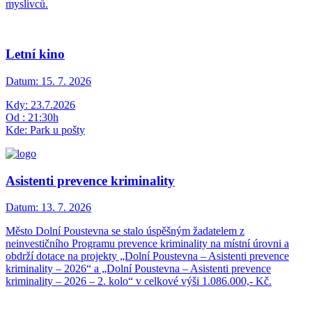
myslivců.
Letní kino
Datum:
15. 7. 2026
Kdy: 23.7.2026
Od : 21:30h
Kde: Park u pošty
Asistenti prevence kriminality
Datum:
13. 7. 2026
Město Dolní Poustevna se stalo úspěšným žadatelem z
neinvestičního Programu prevence kriminality na místní úrovni a
obdrží dotace na projekty „Dolní Poustevna – Asistenti prevence
kriminality – 2026“ a „Dolní Poustevna – Asistenti prevence
kriminality – 2026 – 2. kolo“ v celkové výši 1.086.000,- Kč.