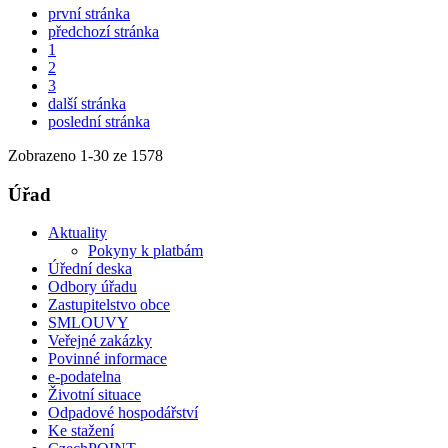
první stránka
předchozí stránka
1
2
3
další stránka
poslední stránka
Zobrazeno
1
-
30
ze 1578
Úřad
Aktuality
Pokyny k platbám
Úřední deska
Odbory úřadu
Zastupitelstvo obce
SMLOUVY
Veřejné zakázky
Povinné informace
e-podatelna
Životní situace
Odpadové hospodářství
Ke stažení