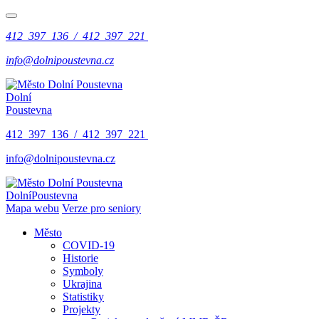
412 397 136 / 412 397 221
info@dolnipoustevna.cz
Dolní
Poustevna
412 397 136 / 412 397 221
info@dolnipoustevna.cz
Dolní
Poustevna
Mapa webu
Verze pro seniory
Město
COVID-19
Historie
Symboly
Ukrajina
Statistiky
Projekty