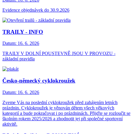
Evidence objednávek do 30.9.2026
TRAILY - INFO
Datum:
16. 6. 2026
TRAILY V DOLNÍ POUSTEVNĚ JSOU V PROVOZU -
základní pravidla
Česko-německý cyklokroužek
Datum:
16. 6. 2026
Zveme Vás na poslední cyklokroužek před zahájením letních
prázdnin. Cyklokroužek je věnován dětem všech věkových
kategorií a bude pokračovat i po prázdninách. Přijďte se rozloučit se
školním rokem 2025/2026 a zhodnotit jej při společné sportovní
aktivitě.