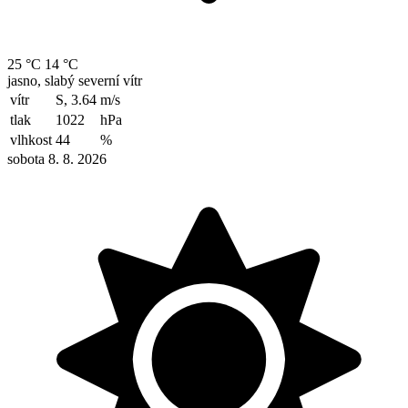
25 °C
14 °C
jasno, slabý severní vítr
vítr
S, 3.64
m/s
tlak
1022
hPa
vlhkost
44
%
sobota 8. 8. 2026