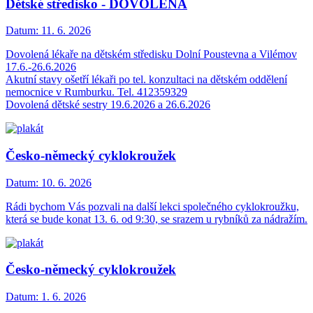
Dětské středisko - DOVOLENÁ
Datum:
11. 6. 2026
Dovolená lékaře na dětském středisku Dolní Poustevna a Vilémov
17.6.-26.6.2026
Akutní stavy ošetří lékaři po tel. konzultaci na dětském oddělení
nemocnice v Rumburku. Tel. 412359329
Dovolená dětské sestry 19.6.2026 a 26.6.2026
Česko-německý cyklokroužek
Datum:
10. 6. 2026
Rádi bychom Vás pozvali na další lekci společného cyklokroužku,
která se bude konat 13. 6. od 9:30, se srazem u rybníků za nádražím.
Česko-německý cyklokroužek
Datum:
1. 6. 2026