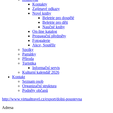
Kontakty
Zajímavé odkazy
Nové knihy
Beletrie pro dospělé
Beletrie pro děti
Naučné knihy
On-line katalog
Propagační předměty
Fotogalerie
Akce, Soutěže
Spolky
Památky
Příroda
Turistika
Informační servis
Kulturní kalendář 2026
Kontakt
Seznam osob
Organizační struktura
Podněty občanů
http://www.virtualtravel.cz/export/dolni-poustevna
Adresa