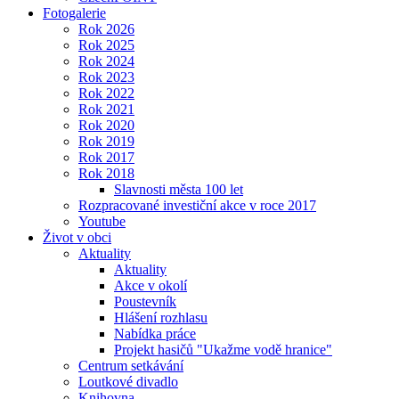
Fotogalerie
Rok 2026
Rok 2025
Rok 2024
Rok 2023
Rok 2022
Rok 2021
Rok 2020
Rok 2019
Rok 2017
Rok 2018
Slavnosti města 100 let
Rozpracované investiční akce v roce 2017
Youtube
Život v obci
Aktuality
Aktuality
Akce v okolí
Poustevník
Hlášení rozhlasu
Nabídka práce
Projekt hasičů "Ukažme vodě hranice"
Centrum setkávání
Loutkové divadlo
Knihovna