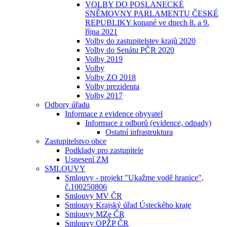
VOLBY DO POSLANECKÉ
SNĚMOVNY PARLAMENTU ČESKÉ
REPUBLIKY konané ve dnech 8. a 9.
října 2021
Volby do zastupitelstev krajů 2020
Volby do Senátu PČR 2020
Volby 2019
Volby
Volby ZO 2018
Volby prezidenta
Volby 2017
Odbory úřadu
Informace z evidence obyvatel
Informace z odborů (evidence, odpady)
Ostatní infrastruktura
Zastupitelstvo obce
Podklady pro zastupitele
Usnesení ZM
SMLOUVY
Smlouvy - projekt "Ukažme vodě hranice",
č.100250806
Smlouvy MV ČR
Smlouvy Krajský úřad Ústeckého kraje
Smlouvy MZe ČR
Smlouvy OPŽP ČR