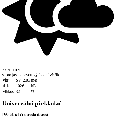
23 °C
10 °C
skoro jasno, severovýchodní větřík
vítr
SV, 2.85
m/s
tlak
1026
hPa
vlhkost
32
%
Univerzální překladač
Překlad (translations)