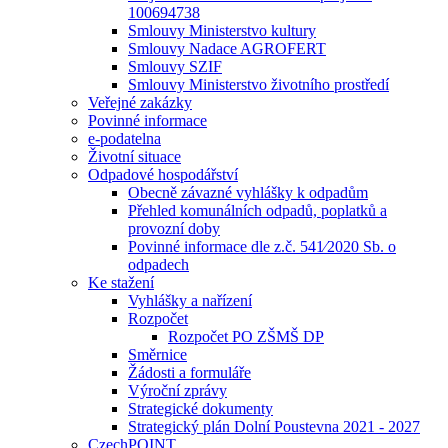
100694738
Smlouvy Ministerstvo kultury
Smlouvy Nadace AGROFERT
Smlouvy SZIF
Smlouvy Ministerstvo životního prostředí
Veřejné zakázky
Povinné informace
e-podatelna
Životní situace
Odpadové hospodářství
Obecně závazné vyhlášky k odpadům
Přehled komunálních odpadů, poplatků a
provozní doby
Povinné informace dle z.č. 541⁄2020 Sb. o
odpadech
Ke stažení
Vyhlášky a nařízení
Rozpočet
Rozpočet PO ZŠMŠ DP
Směrnice
Žádosti a formuláře
Výroční zprávy
Strategické dokumenty
Strategický plán Dolní Poustevna 2021 - 2027
CzechPOINT