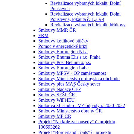
Revitalizace vybraných lokalit, Dolní
Poustevna
Revitalizace vybraných lokalit, Dolní
Poustevna, lokalita č. 1,3 a 4
Revitalizace vybraných lokalit, hřbitovy
Smlouvy MMR ČR
FRM
Smlouvy kotlíkové půjčky
Pomoc v energetické krizi
Smlouvy Euroregion Nisa
Smlouvy Enuma Elis s.r.o. Praha
Smlouvy Post Bellum o.p.s.
Smlouvy Euroregion Labe
Smlouvy MPSV - OP zaměstnanost
Smlouvy Ministerstvo průmyslu a obchodu
Smlouvy přes MAS Český sever
Smlouvy Nadace ČEZ
Smlouvy SFŽP ČR
Smlouvy WiFi4EU
Smlouva 3L studio - VZ odpady r. 2020-2022
Smlouvy Ministerstvo obrany ČR
Smlouvy MF ČR
Projekt "Na kole za sousedy" č. projektu
100693262
Projekt "Borderland Trails" č. projektu