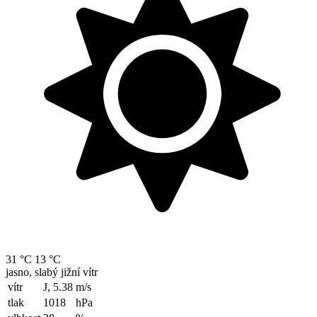
31 °C
13 °C
jasno, slabý jižní vítr
vítr
J, 5.38
m/s
tlak
1018
hPa