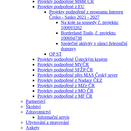
Projekty podpořené MMR ČR
Projekty podpořené z EU
Projekty podpořené z programu Interreg
Česko - Sasko 2021 - 2027
Na kole za sousedy č. projektu:
100693262
Borderland Trails, č. projektu:
100694738
Společné aktivity v rámci železniční
dopravy
OP ST
Projekty podpořené Ústeckým krajem
Projekty podpořené MVČR
Projekty podpořené SFŽP ČR
Projekty podpořené přes MAS Český sever
Projekty podpořené z Nadace ČEZ
Projekty podpořené z MZe ČR
Projekty podpořené z MO ČR
Projekty podpořené z MF ČR
Partnerství
Školství
Zdravotnictví
Informační servis
Ubytování a stravování
Ankety