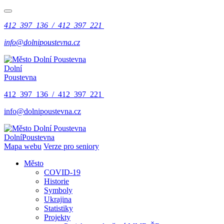
412 397 136 / 412 397 221
info@dolnipoustevna.cz
Dolní
Poustevna
412 397 136 / 412 397 221
info@dolnipoustevna.cz
Dolní
Poustevna
Mapa webu
Verze pro seniory
Město
COVID-19
Historie
Symboly
Ukrajina
Statistiky
Projekty