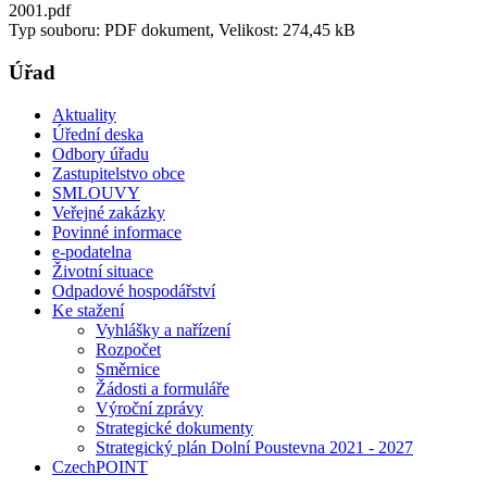
2001.pdf
Typ souboru: PDF dokument, Velikost: 274,45 kB
Úřad
Aktuality
Úřední deska
Odbory úřadu
Zastupitelstvo obce
SMLOUVY
Veřejné zakázky
Povinné informace
e-podatelna
Životní situace
Odpadové hospodářství
Ke stažení
Vyhlášky a nařízení
Rozpočet
Směrnice
Žádosti a formuláře
Výroční zprávy
Strategické dokumenty
Strategický plán Dolní Poustevna 2021 - 2027
CzechPOINT