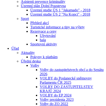
Asistenti prevence kriminality
Územní plán Dolní Poustevna
Územní studie ÚS 1 "Jakamado" - 2018
Územní studie ÚS 2 "Na Kopci" - 2018
Sport
Přehled akcí
Turistické informace a tipy na výlety
Rezervace a ceny
Ubytování
hala
Sportovní aktivity
Úřad
Aktuality
Pokyny k platbám
Úřední deska
Volby
Volby do zastupitelstvech obcí a do Senátu
2026
VOLBY do Poslanecké sněmovny
Parlamentu ČR 2025
VOLBY DO ZASTUPITELSTEV
KRAJŮ 2024
VOLBY do EP 2024
Volby prezidenta 2023
Volby do ZO 2022