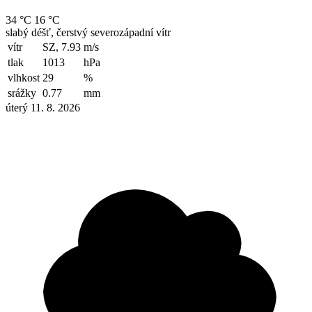
34 °C
16 °C
slabý déšť, čerstvý severozápadní vítr
vítr
SZ, 7.93
m/s
tlak
1013
hPa
vlhkost
29
%
srážky
0.77
mm
úterý 11. 8. 2026