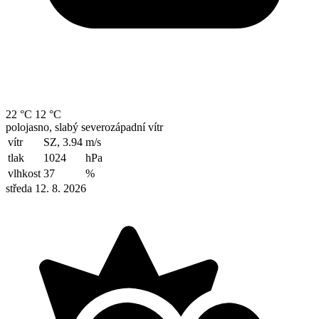
22 °C
12 °C
polojasno, slabý severozápadní vítr
vítr
SZ, 3.94
m/s
tlak
1024
hPa
vlhkost
37
%
středa 12. 8. 2026