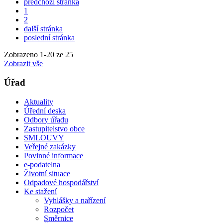
předchozí stránka
1
2
další stránka
poslední stránka
Zobrazeno
1
-
20
ze 25
Zobrazit vše
Úřad
Aktuality
Úřední deska
Odbory úřadu
Zastupitelstvo obce
SMLOUVY
Veřejné zakázky
Povinné informace
e-podatelna
Životní situace
Odpadové hospodářství
Ke stažení
Vyhlášky a nařízení
Rozpočet
Směrnice