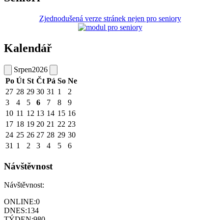
Zjednodušená verze stránek nejen pro seniory
Kalendář
Srpen
2026
Po
Út
St
Čt
Pá
So
Ne
27
28
29
30
31
1
2
3
4
5
6
7
8
9
10
11
12
13
14
15
16
17
18
19
20
21
22
23
24
25
26
27
28
29
30
31
1
2
3
4
5
6
Návštěvnost
Návštěvnost:
ONLINE:
0
DNES:
134
TÝDEN:
980