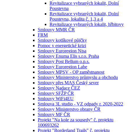
Revitalizace vybraných lokalit, Dolní
Poustevna
Revitalizace vybraných lokalit, Dolní
Poustevna, lokalita č. 1,3 a 4
Revitalizace vybraných lokalit, hřbitovy
Smlouvy MMR ČR
FRM
Smlouvy kotlíkové půjčky
Pomoc v energetické krizi
Smlouvy Euroregion Nisa
Smlouvy Enuma Elis s.r.o. Praha
Smlouvy Post Bellum o.p.s.
Smlouvy Euroregion Labe
Smlouvy MPSV - OP zaměstnanost
Smlouvy Ministerstvo průmyslu a obchodu
Smlouvy přes MAS Český sever
Smlouvy Nadace ČEZ
Smlouvy SFŽP ČR
Smlouvy WiFi4EU
Smlouva 3L studio - VZ odpady r. 2020-2022
Smlouvy Ministerstvo obrany ČR
Smlouvy MF ČR
Projekt "Na kole za sousedy" č. projektu
100693262
Projekt "Borderland Trails" č. projektu