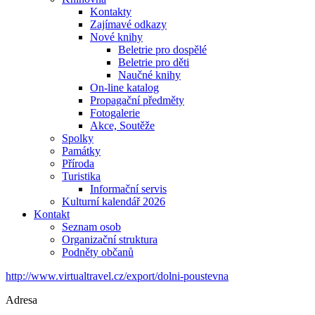
Kontakty
Zajímavé odkazy
Nové knihy
Beletrie pro dospělé
Beletrie pro děti
Naučné knihy
On-line katalog
Propagační předměty
Fotogalerie
Akce, Soutěže
Spolky
Památky
Příroda
Turistika
Informační servis
Kulturní kalendář 2026
Kontakt
Seznam osob
Organizační struktura
Podněty občanů
http://www.virtualtravel.cz/export/dolni-poustevna
Adresa