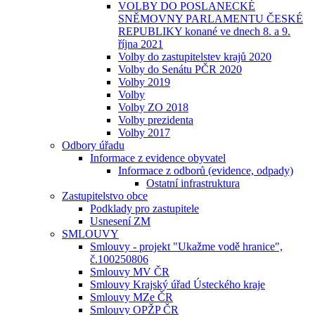
VOLBY DO POSLANECKÉ
SNĚMOVNY PARLAMENTU ČESKÉ
REPUBLIKY konané ve dnech 8. a 9.
října 2021
Volby do zastupitelstev krajů 2020
Volby do Senátu PČR 2020
Volby 2019
Volby
Volby ZO 2018
Volby prezidenta
Volby 2017
Odbory úřadu
Informace z evidence obyvatel
Informace z odborů (evidence, odpady)
Ostatní infrastruktura
Zastupitelstvo obce
Podklady pro zastupitele
Usnesení ZM
SMLOUVY
Smlouvy - projekt "Ukažme vodě hranice",
č.100250806
Smlouvy MV ČR
Smlouvy Krajský úřad Ústeckého kraje
Smlouvy MZe ČR
Smlouvy OPŽP ČR