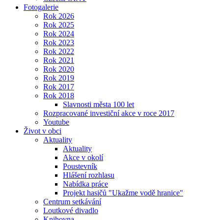
Fotogalerie
Rok 2026
Rok 2025
Rok 2024
Rok 2023
Rok 2022
Rok 2021
Rok 2020
Rok 2019
Rok 2017
Rok 2018
Slavnosti města 100 let
Rozpracované investiční akce v roce 2017
Youtube
Život v obci
Aktuality
Aktuality
Akce v okolí
Poustevník
Hlášení rozhlasu
Nabídka práce
Projekt hasičů "Ukažme vodě hranice"
Centrum setkávání
Loutkové divadlo
Knihovna