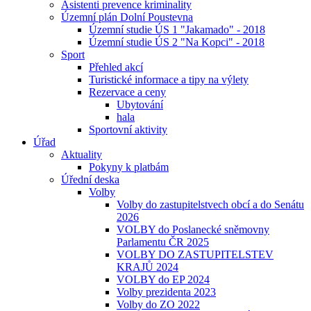
Asistenti prevence kriminality
Územní plán Dolní Poustevna
Územní studie ÚS 1 "Jakamado" - 2018
Územní studie ÚS 2 "Na Kopci" - 2018
Sport
Přehled akcí
Turistické informace a tipy na výlety
Rezervace a ceny
Ubytování
hala
Sportovní aktivity
Úřad
Aktuality
Pokyny k platbám
Úřední deska
Volby
Volby do zastupitelstvech obcí a do Senátu
2026
VOLBY do Poslanecké sněmovny
Parlamentu ČR 2025
VOLBY DO ZASTUPITELSTEV
KRAJŮ 2024
VOLBY do EP 2024
Volby prezidenta 2023
Volby do ZO 2022