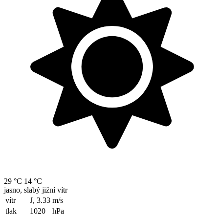
29 °C
14 °C
jasno, slabý jižní vítr
vítr
J, 3.33
m/s
tlak
1020
hPa