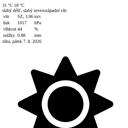
31 °C
18 °C
slabý déšť, slabý severozápadní vítr
vítr
SZ, 3.96
m/s
tlak
1017
hPa
vlhkost
44
%
srážky
0.88
mm
zítra, pátek 7. 8. 2026