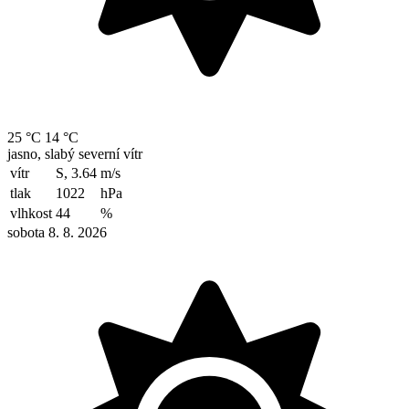
25 °C
14 °C
jasno, slabý severní vítr
vítr
S, 3.64
m/s
tlak
1022
hPa
vlhkost
44
%
sobota 8. 8. 2026