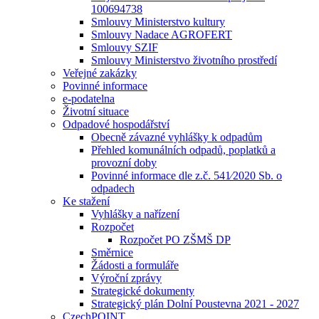
100694738
Smlouvy Ministerstvo kultury
Smlouvy Nadace AGROFERT
Smlouvy SZIF
Smlouvy Ministerstvo životního prostředí
Veřejné zakázky
Povinné informace
e-podatelna
Životní situace
Odpadové hospodářství
Obecně závazné vyhlášky k odpadům
Přehled komunálních odpadů, poplatků a
provozní doby
Povinné informace dle z.č. 541⁄2020 Sb. o
odpadech
Ke stažení
Vyhlášky a nařízení
Rozpočet
Rozpočet PO ZŠMŠ DP
Směrnice
Žádosti a formuláře
Výroční zprávy
Strategické dokumenty
Strategický plán Dolní Poustevna 2021 - 2027
CzechPOINT