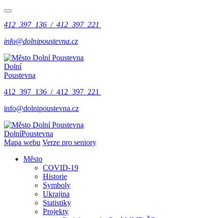
412 397 136 / 412 397 221
info@dolnipoustevna.cz
Dolní
Poustevna
412 397 136 / 412 397 221
info@dolnipoustevna.cz
Dolní
Poustevna
Mapa webu
Verze pro seniory
Město
COVID-19
Historie
Symboly
Ukrajina
Statistiky
Projekty