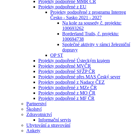
Projekty podpořené MMR ČR
Projekty podpořené z EU
Projekty podpořené z programu Interreg
Česko - Sasko 2021 - 2027
Na kole za sousedy č. projektu:
100693262
Borderland Trails, č. projektu:
100694738
Společné aktivity v rámci železniční
dopravy
OP ST
Projekty podpořené Ústeckým krajem
Projekty podpořené MVČR
Projekty podpořené SFŽP ČR
Projekty podpořené přes MAS Český sever
Projekty podpořené z Nadace ČEZ
Projekty podpořené z MZe ČR
Projekty podpořené z MO ČR
Projekty podpořené z MF ČR
Partnerství
Školství
Zdravotnictví
Informační servis
Ubytování a stravování
Ankety