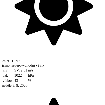
24 °C
11 °C
jasno, severovýchodní větřík
vítr
SV, 2.51
m/s
tlak
1022
hPa
vlhkost
43
%
neděle 9. 8. 2026