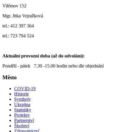
Vilémov 152
Mgr. Jitka Vejražková
tel.: 412 397 364
tel.: 723 794 524
Aktuální provozní doba (až do odvolání):
Pondělí - pátek 7.30 -15.00 hodin nebo dle objednání
Město
COVID-19
Historie
Symboly
Ukrajina
Statistiky
Projekty
Partnerství
Školství
Zdravotnictví