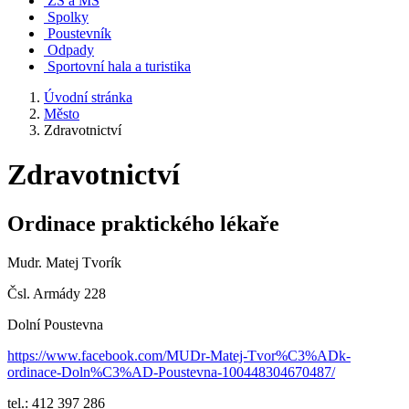
ZŠ a MŠ
Spolky
Poustevník
Odpady
Sportovní hala a turistika
Úvodní stránka
Město
Zdravotnictví
Zdravotnictví
Ordinace praktického lékaře
Mudr. Matej Tvorík
Čsl. Armády 228
Dolní Poustevna
https://www.facebook.com/MUDr-Matej-Tvor%C3%ADk-
ordinace-Doln%C3%AD-Poustevna-100448304670487/
tel.: 412 397 286