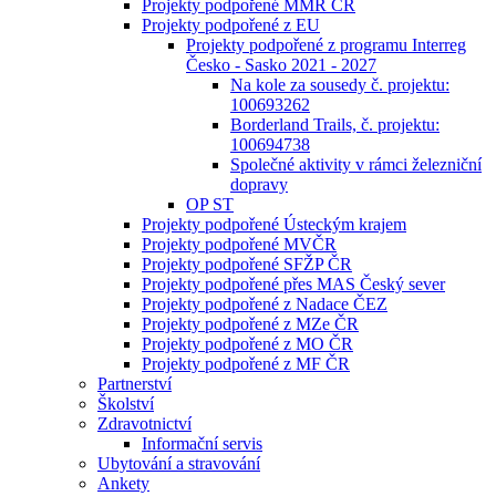
Projekty podpořené MMR ČR
Projekty podpořené z EU
Projekty podpořené z programu Interreg
Česko - Sasko 2021 - 2027
Na kole za sousedy č. projektu:
100693262
Borderland Trails, č. projektu:
100694738
Společné aktivity v rámci železniční
dopravy
OP ST
Projekty podpořené Ústeckým krajem
Projekty podpořené MVČR
Projekty podpořené SFŽP ČR
Projekty podpořené přes MAS Český sever
Projekty podpořené z Nadace ČEZ
Projekty podpořené z MZe ČR
Projekty podpořené z MO ČR
Projekty podpořené z MF ČR
Partnerství
Školství
Zdravotnictví
Informační servis
Ubytování a stravování
Ankety