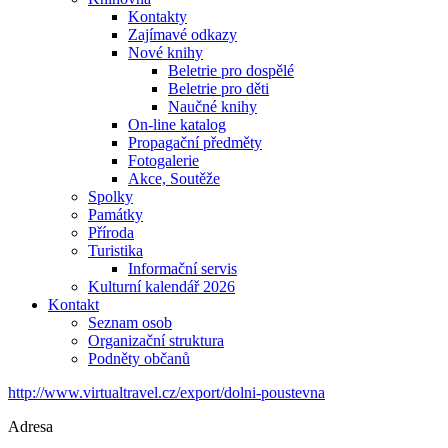
Kontakty
Zajímavé odkazy
Nové knihy
Beletrie pro dospělé
Beletrie pro děti
Naučné knihy
On-line katalog
Propagační předměty
Fotogalerie
Akce, Soutěže
Spolky
Památky
Příroda
Turistika
Informační servis
Kulturní kalendář 2026
Kontakt
Seznam osob
Organizační struktura
Podněty občanů
http://www.virtualtravel.cz/export/dolni-poustevna
Adresa