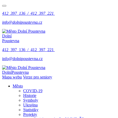
412 397 136 / 412 397 221
info@dolnipoustevna.cz
Dolní
Poustevna
412 397 136 / 412 397 221
info@dolnipoustevna.cz
Dolní
Poustevna
Mapa webu
Verze pro seniory
Město
COVID-19
Historie
Symboly
Ukrajina
Statistiky
Projekty