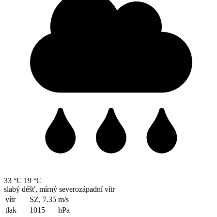
33 °C
19 °C
slabý déšť, mírný severozápadní vítr
vítr
SZ, 7.35
m/s
tlak
1015
hPa