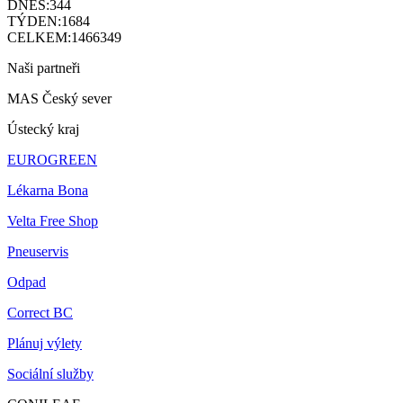
DNES:
344
TÝDEN:
1684
CELKEM:
1466349
Naši partneři
MAS Český sever
Ústecký kraj
EUROGREEN
Lékarna Bona
Velta Free Shop
Pneuservis
Odpad
Correct BC
Plánuj výlety
Sociální služby