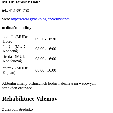
MUDr. Jaroslav Holec
tel.: 412 391 750
web:
http://www.gynekolog.cz/velkysenov/
ordinační hodiny:
pondělí (MUDr.
09:30
-
18:30
Holec)
úterý (MUDr.
08:00
-
16:00
Konečná)
středa (MUDr.
08:00
-
16:00
Kadlíčková)
čtvrtek (MUDr.
08:00
-
16:00
Kaplan)
Aktuální změny ordinačních hodin naleznete na webových
stránkách ordinace.
Rehabilitace Vilémov
Zdravotní středisko