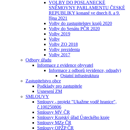
VOLBY DO POSLANECKÉ
SNĚMOVNY PARLAMENTU ČESKÉ
REPUBLIKY konané ve dnech 8. a 9.
října 2021
Volby do zastupitelstev krajů 2020
Volby do Senátu PČR 2020
Volby 2019
Volby
Volby ZO 2018
Volby prezidenta
Volby 2017
Odbory úřadu
Informace z evidence obyvatel
Informace z odborů (evidence, odpady)
Ostatní infrastruktura
Zastupitelstvo obce
Podklady pro zastupitele
Usnesení ZM
SMLOUVY
Smlouvy - projekt "Ukažme vodě hranice",
č.100250806
Smlouvy MV ČR
Smlouvy Krajský úřad Ústeckého kraje
Smlouvy MZe ČR
Smlouvy OPŽP ČR