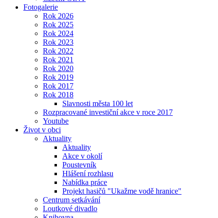
Fotogalerie
Rok 2026
Rok 2025
Rok 2024
Rok 2023
Rok 2022
Rok 2021
Rok 2020
Rok 2019
Rok 2017
Rok 2018
Slavnosti města 100 let
Rozpracované investiční akce v roce 2017
Youtube
Život v obci
Aktuality
Aktuality
Akce v okolí
Poustevník
Hlášení rozhlasu
Nabídka práce
Projekt hasičů "Ukažme vodě hranice"
Centrum setkávání
Loutkové divadlo
Knihovna