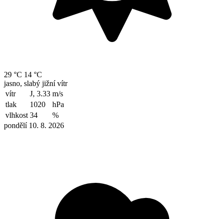
29 °C
14 °C
jasno, slabý jižní vítr
vítr
J, 3.33
m/s
tlak
1020
hPa
vlhkost
34
%
pondělí 10. 8. 2026