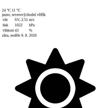
24 °C
11 °C
jasno, severovýchodní větřík
vítr
SV, 2.51
m/s
tlak
1022
hPa
vlhkost
43
%
zítra, neděle 9. 8. 2026