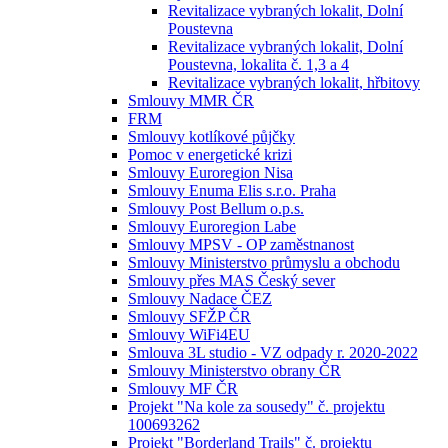
Revitalizace vybraných lokalit, Dolní
Poustevna
Revitalizace vybraných lokalit, Dolní
Poustevna, lokalita č. 1,3 a 4
Revitalizace vybraných lokalit, hřbitovy
Smlouvy MMR ČR
FRM
Smlouvy kotlíkové půjčky
Pomoc v energetické krizi
Smlouvy Euroregion Nisa
Smlouvy Enuma Elis s.r.o. Praha
Smlouvy Post Bellum o.p.s.
Smlouvy Euroregion Labe
Smlouvy MPSV - OP zaměstnanost
Smlouvy Ministerstvo průmyslu a obchodu
Smlouvy přes MAS Český sever
Smlouvy Nadace ČEZ
Smlouvy SFŽP ČR
Smlouvy WiFi4EU
Smlouva 3L studio - VZ odpady r. 2020-2022
Smlouvy Ministerstvo obrany ČR
Smlouvy MF ČR
Projekt "Na kole za sousedy" č. projektu
100693262
Projekt "Borderland Trails" č. projektu