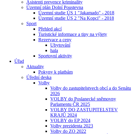
Asistenti prevence kriminality
Územní plán Dolní Poustevna
Územní studie ÚS 1 "Jakamado" - 2018
Územní studie ÚS 2 "Na Kopci" - 2018
Sport
Přehled akcí
Turistické informace a tipy na výlety
Rezervace a ceny
Ubytování
hala
Sportovní aktivity
Úřad
Aktuality
Pokyny k platbám
Úřední deska
Volby
Volby do zastupitelstvech obcí a do Senátu
2026
VOLBY do Poslanecké sněmovny
Parlamentu ČR 2025
VOLBY DO ZASTUPITELSTEV
KRAJŮ 2024
VOLBY do EP 2024
Volby prezidenta 2023
Volby do ZO 2022