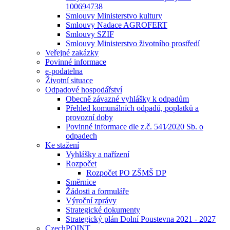
100694738
Smlouvy Ministerstvo kultury
Smlouvy Nadace AGROFERT
Smlouvy SZIF
Smlouvy Ministerstvo životního prostředí
Veřejné zakázky
Povinné informace
e-podatelna
Životní situace
Odpadové hospodářství
Obecně závazné vyhlášky k odpadům
Přehled komunálních odpadů, poplatků a
provozní doby
Povinné informace dle z.č. 541⁄2020 Sb. o
odpadech
Ke stažení
Vyhlášky a nařízení
Rozpočet
Rozpočet PO ZŠMŠ DP
Směrnice
Žádosti a formuláře
Výroční zprávy
Strategické dokumenty
Strategický plán Dolní Poustevna 2021 - 2027
CzechPOINT