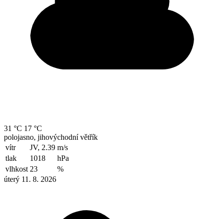
31 °C
17 °C
polojasno, jihovýchodní větřík
vítr
JV, 2.39
m/s
tlak
1018
hPa
vlhkost
23
%
úterý 11. 8. 2026