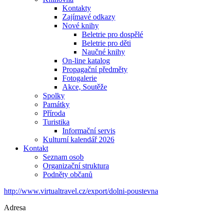
Kontakty
Zajímavé odkazy
Nové knihy
Beletrie pro dospělé
Beletrie pro děti
Naučné knihy
On-line katalog
Propagační předměty
Fotogalerie
Akce, Soutěže
Spolky
Památky
Příroda
Turistika
Informační servis
Kulturní kalendář 2026
Kontakt
Seznam osob
Organizační struktura
Podněty občanů
http://www.virtualtravel.cz/export/dolni-poustevna
Adresa