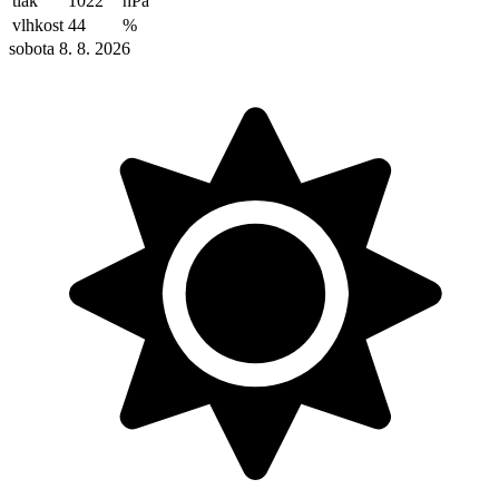
tlak
1022
hPa
vlhkost
44
%
sobota 8. 8. 2026