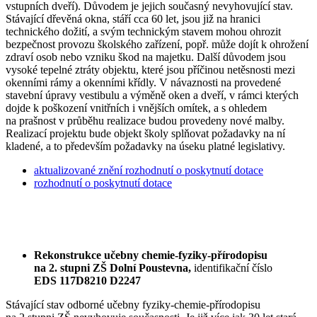
vstupních dveří). Důvodem je jejich současný nevyhovující stav.
Stávající dřevěná okna, stáří cca 60 let, jsou již na hranici
technického dožití, a svým technickým stavem mohou ohrozit
bezpečnost provozu školského zařízení, popř. může dojít k ohrožení
zdraví osob nebo vzniku škod na majetku. Další důvodem jsou
vysoké tepelné ztráty objektu, které jsou příčinou netěsnosti mezi
okenními rámy a okenními křídly. V návaznosti na provedené
stavební úpravy vestibulu a výměně oken a dveří, v rámci kterých
dojde k poškození vnitřních i vnějších omítek, a s ohledem
na prašnost v průběhu realizace budou provedeny nové malby.
Realizací projektu bude objekt školy splňovat požadavky na ní
kladené, a to především požadavky na úseku platné legislativy.
aktualizované znění rozhodnutí o poskytnutí dotace
rozhodnutí o poskytnutí dotace
Rekonstrukce učebny chemie-fyziky-přírodopisu
na 2. stupni ZŠ Dolní Poustevna,
identifikační číslo
EDS 117D8210 D2247
Stávající stav odborné učebny fyziky-chemie-přírodopisu