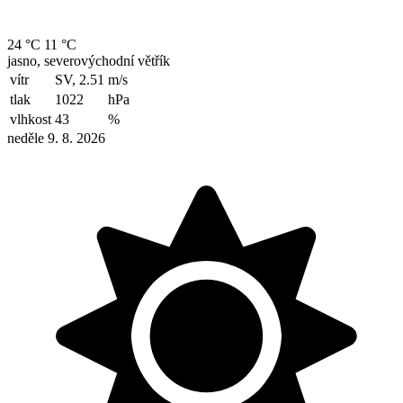
24 °C
11 °C
jasno, severovýchodní větřík
vítr
SV, 2.51
m/s
tlak
1022
hPa
vlhkost
43
%
neděle 9. 8. 2026