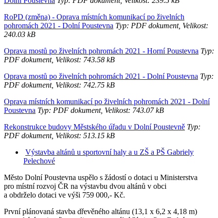
Dolní Poustevna
Typ: PDF dokument, Velikost: 239.5 kB
RoPD (změna) - Oprava místních komunikací po živelních
pohromách 2021 - Dolní Poustevna
Typ: PDF dokument, Velikost:
240.03 kB
Oprava mostů po živelních pohromách 2021 - Horní Poustevna
Typ:
PDF dokument, Velikost: 743.58 kB
Oprava mostů po živelních pohromách 2021 - Dolní Poustevna
Typ:
PDF dokument, Velikost: 742.75 kB
Oprava místních komunikací po živelních pohromách 2021 - Dolní
Poustevna
Typ: PDF dokument, Velikost: 743.07 kB
Rekonstrukce budovy Městského úřadu v Dolní Poustevně
Typ:
PDF dokument, Velikost: 513.15 kB
Výstavba altánů u sportovní haly a u ZŠ a PŠ Gabriely
Pelechové
Město Dolní Poustevna uspělo s žádostí o dotaci u Ministerstva
pro místní rozvoj ČR na výstavbu dvou altánů v obci
a obdrželo dotaci ve výši 759 000,- Kč.
První plánovaná stavba dřevěného altánu (13,1 x 6,2 x 4,18 m)