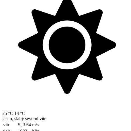
25 °C
14 °C
jasno, slabý severní vítr
vítr
S, 3.64
m/s