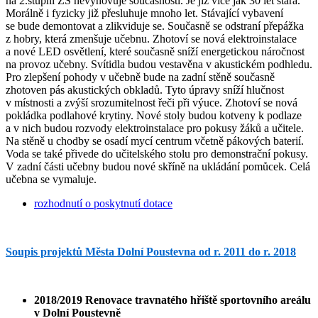
na 2.stupni ZŠ nevyhovuje současnosti. Je již více jak 30 let stará.
Morálně i fyzicky již přesluhuje mnoho let. Stávající vybavení
se bude demontovat a zlikviduje se. Současně se odstraní přepážka
z hobry, která zmenšuje učebnu. Zhotoví se nová elektroinstalace
a nové LED osvětlení, které současně sníží energetickou náročnost
na provoz učebny. Svítidla budou vestavěna v akustickém podhledu.
Pro zlepšení pohody v učebně bude na zadní stěně současně
zhotoven pás akustických obkladů. Tyto úpravy sníží hlučnost
v místnosti a zvýší srozumitelnost řeči při výuce. Zhotoví se nová
pokládka podlahové krytiny. Nové stoly budou kotveny k podlaze
a v nich budou rozvody elektroinstalace pro pokusy žáků a učitele.
Na stěně u chodby se osadí mycí centrum včetně pákových baterií.
Voda se také přivede do učitelského stolu pro demonstrační pokusy.
V zadní části učebny budou nové skříně na ukládání pomůcek. Celá
učebna se vymaluje.
rozhodnutí o poskytnutí dotace
Soupis projektů Města Dolní Poustevna od r. 2011 do r. 2018
2018/2019 Renovace travnatého hřiště sportovního areálu
v Dolní Poustevně