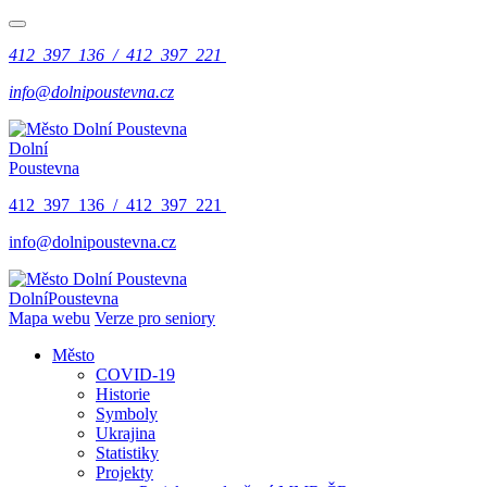
412 397 136 / 412 397 221
info@dolnipoustevna.cz
Dolní
Poustevna
412 397 136 / 412 397 221
info@dolnipoustevna.cz
Dolní
Poustevna
Mapa webu
Verze pro seniory
Město
COVID-19
Historie
Symboly
Ukrajina
Statistiky
Projekty