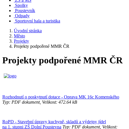
ZŠ a MŠ
Spolky
Poustevník
Odpady
Sportovní hala a turistika
Úvodní stránka
Město
Projekty
Projekty podpořené MMR ČR
Projekty podpořené MMR ČR
Rozhodnutí o poskytnutí dotace - Oprava MK 16c Komenského
Typ: PDF dokument, Velikost: 472.64 kB
RoPD - Stavební úpravy kuchyně, skladů a výdejny jídel
na 1. stupni ZŠ Dolní Poustevna
Typ: PDF dokument, Velikost: