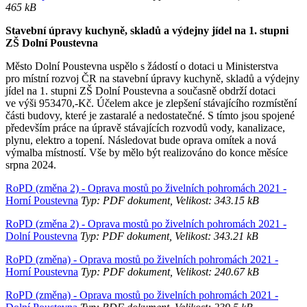
465 kB
Stavební úpravy kuchyně, skladů a výdejny jídel na 1. stupni
ZŠ Dolní Poustevna
Město Dolní Poustevna uspělo s žádostí o dotaci u Ministerstva
pro místní rozvoj ČR na stavební úpravy kuchyně, skladů a výdejny
jídel na 1. stupni ZŠ Dolní Poustevna a současně obdrží dotaci
ve výši 953470,-Kč. Účelem akce je zlepšení stávajícího rozmístění
části budovy, které je zastaralé a nedostatečné. S tímto jsou spojené
především práce na úpravě stávajících rozvodů vody, kanalizace,
plynu, elektro a topení. Následovat bude oprava omítek a nová
výmalba místností. Vše by mělo být realizováno do konce měsíce
srpna 2024.
RoPD (změna 2) - Oprava mostů po živelních pohromách 2021 -
Horní Poustevna
Typ: PDF dokument, Velikost: 343.15 kB
RoPD (změna 2) - Oprava mostů po živelních pohromách 2021 -
Dolní Poustevna
Typ: PDF dokument, Velikost: 343.21 kB
RoPD (změna) - Oprava mostů po živelních pohromách 2021 -
Horní Poustevna
Typ: PDF dokument, Velikost: 240.67 kB
RoPD (změna) - Oprava mostů po živelních pohromách 2021 -