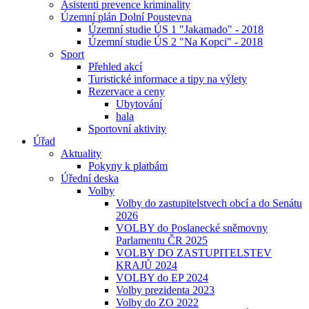
Asistenti prevence kriminality
Územní plán Dolní Poustevna
Územní studie ÚS 1 "Jakamado" - 2018
Územní studie ÚS 2 "Na Kopci" - 2018
Sport
Přehled akcí
Turistické informace a tipy na výlety
Rezervace a ceny
Ubytování
hala
Sportovní aktivity
Úřad
Aktuality
Pokyny k platbám
Úřední deska
Volby
Volby do zastupitelstvech obcí a do Senátu
2026
VOLBY do Poslanecké sněmovny
Parlamentu ČR 2025
VOLBY DO ZASTUPITELSTEV
KRAJŮ 2024
VOLBY do EP 2024
Volby prezidenta 2023
Volby do ZO 2022