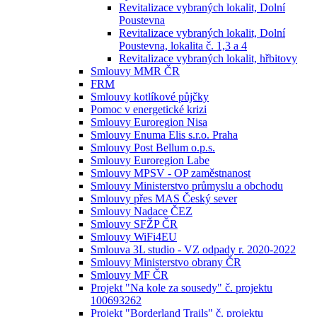
Revitalizace vybraných lokalit, Dolní
Poustevna
Revitalizace vybraných lokalit, Dolní
Poustevna, lokalita č. 1,3 a 4
Revitalizace vybraných lokalit, hřbitovy
Smlouvy MMR ČR
FRM
Smlouvy kotlíkové půjčky
Pomoc v energetické krizi
Smlouvy Euroregion Nisa
Smlouvy Enuma Elis s.r.o. Praha
Smlouvy Post Bellum o.p.s.
Smlouvy Euroregion Labe
Smlouvy MPSV - OP zaměstnanost
Smlouvy Ministerstvo průmyslu a obchodu
Smlouvy přes MAS Český sever
Smlouvy Nadace ČEZ
Smlouvy SFŽP ČR
Smlouvy WiFi4EU
Smlouva 3L studio - VZ odpady r. 2020-2022
Smlouvy Ministerstvo obrany ČR
Smlouvy MF ČR
Projekt "Na kole za sousedy" č. projektu
100693262
Projekt "Borderland Trails" č. projektu