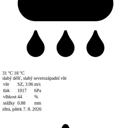
31 °C
18 °C
slabý déšť, slabý severozápadní vítr
vítr
SZ, 3.96
m/s
tlak
1017
hPa
vlhkost
44
%
srážky
0.88
mm
zítra, pátek 7. 8. 2026