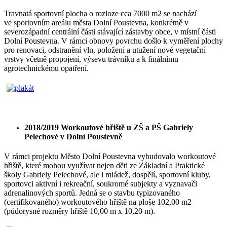
Travnatá sportovní plocha o rozloze cca 7000 m2 se nachází
ve sportovním areálu města Dolní Poustevna, konkrétně
v
severozápadní centrální části stávající zástavby obce, v místní
části
Dolní Poustevna.
V rámci obnovy povrchu došlo k vyměření
plochy
pro renovaci, odstranění vln, položení
a utužení nové vegetační
vrstvy
včetně
propojení, výsevu trávníku a k finálnímu
agrotechnickému opatření.
2018/2019
Workoutové hřiště u ZŠ a PŠ Gabriely
Pelechové v Dolní Poustevně
V rámci projektu
Město
Dolní Poustevna vybudovalo workoutové
hřiště,
které mohou využívat nejen
děti
ze
Základní a Praktické
školy Gabriely Pelechové, ale i mládež,
dospělí,
sportovní kluby,
sportovci aktivní i
rekreační,
soukromé
subjekty a
vyznavači
adrenalinových
sportů.
Jedná se o stavbu typizovaného
(certifikovaného) workoutového
hřiště
na ploše
102,00 m2
(půdorysné rozměry hřiště
10,00 m x 10,20 m).