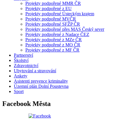
Projekty podpořené MMR ČR
Projekty podpořené z EU
Projekty podpořené Ústeckým krajem
Projekty podpořené MVČR
Projekty podpořené SFŽP ČR
Projekty podpořené přes MAS Český sever
Projekty podpořené z Nadace ČEZ
Projekty podpořené z MZe ČR
Projekty podpořené z MO ČR
Projekty podpořené z MF ČR
Partnerství
Školství
Zdravotnictví
Ubytování a stravování
Ankety
Asistenti prevence kriminality
Územní plán Dolní Poustevna
Sport
Facebook Města