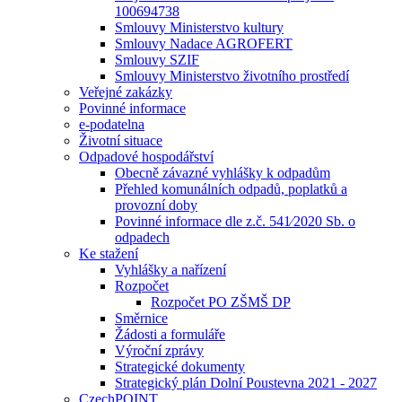
100694738
Smlouvy Ministerstvo kultury
Smlouvy Nadace AGROFERT
Smlouvy SZIF
Smlouvy Ministerstvo životního prostředí
Veřejné zakázky
Povinné informace
e-podatelna
Životní situace
Odpadové hospodářství
Obecně závazné vyhlášky k odpadům
Přehled komunálních odpadů, poplatků a
provozní doby
Povinné informace dle z.č. 541⁄2020 Sb. o
odpadech
Ke stažení
Vyhlášky a nařízení
Rozpočet
Rozpočet PO ZŠMŠ DP
Směrnice
Žádosti a formuláře
Výroční zprávy
Strategické dokumenty
Strategický plán Dolní Poustevna 2021 - 2027
CzechPOINT