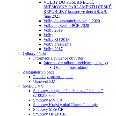
VOLBY DO POSLANECKÉ
SNĚMOVNY PARLAMENTU ČESKÉ
REPUBLIKY konané ve dnech 8. a 9.
října 2021
Volby do zastupitelstev krajů 2020
Volby do Senátu PČR 2020
Volby 2019
Volby
Volby ZO 2018
Volby prezidenta
Volby 2017
Odbory úřadu
Informace z evidence obyvatel
Informace z odborů (evidence, odpady)
Ostatní infrastruktura
Zastupitelstvo obce
Podklady pro zastupitele
Usnesení ZM
SMLOUVY
Smlouvy - projekt "Ukažme vodě hranice",
č.100250806
Smlouvy MV ČR
Smlouvy Krajský úřad Ústeckého kraje
Smlouvy MZe ČR
Smlouvy OPŽP ČR