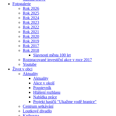
Fotogalerie
Rok 2026
Rok 2025
Rok 2024
Rok 2023
Rok 2022
Rok 2021
Rok 2020
Rok 2019
Rok 2017
Rok 2018
Slavnosti města 100 let
Rozpracované investiční akce v roce 2017
Youtube
Život v obci
Aktuality
Aktuality
Akce v okolí
Poustevník
Hlášení rozhlasu
Nabídka práce
Projekt hasičů "Ukažme vodě hranice"
Centrum setkávání
Loutkové divadlo
Knihovna