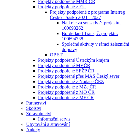
Projekty podpořené MMR ČR
Projekty podpořené z EU
Projekty podpořené z programu Interreg
Česko - Sasko 2021 - 2027
Na kole za sousedy č. projektu:
100693262
Borderland Trails, č. projektu:
100694738
Společné aktivity v rámci železniční
dopravy
OP ST
Projekty podpořené Ústeckým krajem
Projekty podpořené MVČR
Projekty podpořené SFŽP ČR
Projekty podpořené přes MAS Český sever
Projekty podpořené z Nadace ČEZ
Projekty podpořené z MZe ČR
Projekty podpořené z MO ČR
Projekty podpořené z MF ČR
Partnerství
Školství
Zdravotnictví
Informační servis
Ubytování a stravování
Ankety