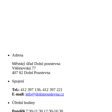
Adresa
Městský úřad Dolní poustevna
Vilémovská 77
407 82 Dolní Poustevna
Spojení
Tel.:
412 397 136, 412 397 221
E-mail:
info@dolnipoustevna.cz
Úřední hodiny
Pondělí
7:30-11:30 12:30-16:30