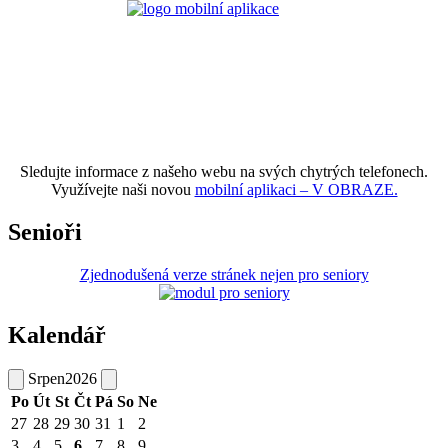
Sledujte informace z našeho webu na svých chytrých telefonech.
Využívejte naši novou
mobilní aplikaci – V OBRAZE.
Senioři
Zjednodušená verze stránek nejen pro seniory
Kalendář
Srpen
2026
Po
Út
St
Čt
Pá
So
Ne
27
28
29
30
31
1
2
3
4
5
6
7
8
9