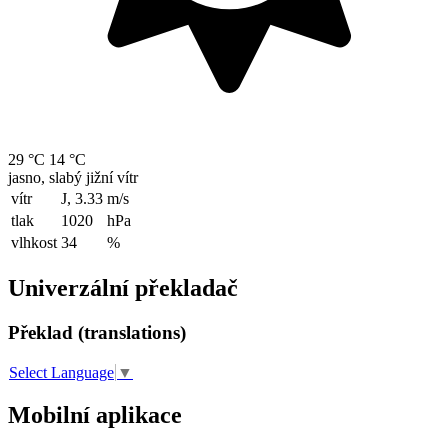
29 °C
14 °C
jasno, slabý jižní vítr
vítr
J, 3.33
m/s
tlak
1020
hPa
vlhkost
34
%
Univerzální překladač
Překlad (translations)
Select Language
▼
Mobilní aplikace