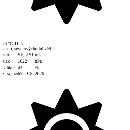
24 °C
11 °C
jasno, severovýchodní větřík
vítr
SV, 2.51
m/s
tlak
1022
hPa
vlhkost
43
%
zítra, neděle 9. 8. 2026