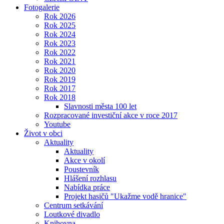
Fotogalerie
Rok 2026
Rok 2025
Rok 2024
Rok 2023
Rok 2022
Rok 2021
Rok 2020
Rok 2019
Rok 2017
Rok 2018
Slavnosti města 100 let
Rozpracované investiční akce v roce 2017
Youtube
Život v obci
Aktuality
Aktuality
Akce v okolí
Poustevník
Hlášení rozhlasu
Nabídka práce
Projekt hasičů "Ukažme vodě hranice"
Centrum setkávání
Loutkové divadlo
Knihovna