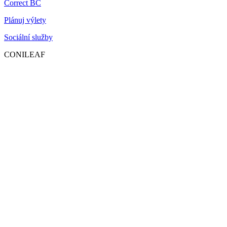
Correct BC
Plánuj výlety
Sociální služby
CONILEAF