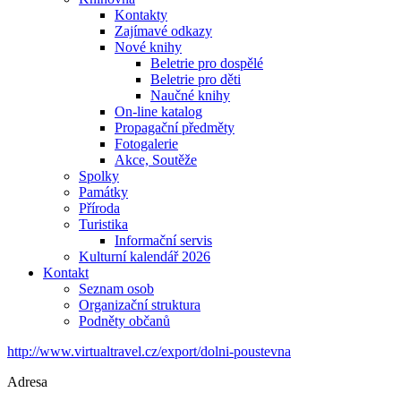
Kontakty
Zajímavé odkazy
Nové knihy
Beletrie pro dospělé
Beletrie pro děti
Naučné knihy
On-line katalog
Propagační předměty
Fotogalerie
Akce, Soutěže
Spolky
Památky
Příroda
Turistika
Informační servis
Kulturní kalendář 2026
Kontakt
Seznam osob
Organizační struktura
Podněty občanů
http://www.virtualtravel.cz/export/dolni-poustevna
Adresa