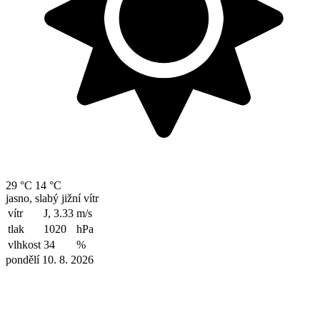
29 °C
14 °C
jasno, slabý jižní vítr
vítr
J, 3.33
m/s
tlak
1020
hPa
vlhkost
34
%
pondělí 10. 8. 2026