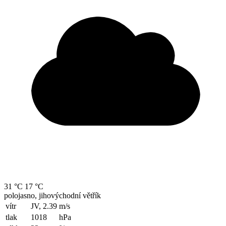
31 °C
17 °C
polojasno, jihovýchodní větřík
vítr
JV, 2.39
m/s
tlak
1018
hPa