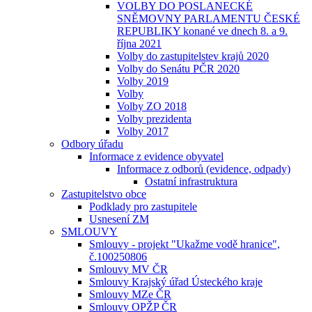
VOLBY DO POSLANECKÉ
SNĚMOVNY PARLAMENTU ČESKÉ
REPUBLIKY konané ve dnech 8. a 9.
října 2021
Volby do zastupitelstev krajů 2020
Volby do Senátu PČR 2020
Volby 2019
Volby
Volby ZO 2018
Volby prezidenta
Volby 2017
Odbory úřadu
Informace z evidence obyvatel
Informace z odborů (evidence, odpady)
Ostatní infrastruktura
Zastupitelstvo obce
Podklady pro zastupitele
Usnesení ZM
SMLOUVY
Smlouvy - projekt "Ukažme vodě hranice",
č.100250806
Smlouvy MV ČR
Smlouvy Krajský úřad Ústeckého kraje
Smlouvy MZe ČR
Smlouvy OPŽP ČR