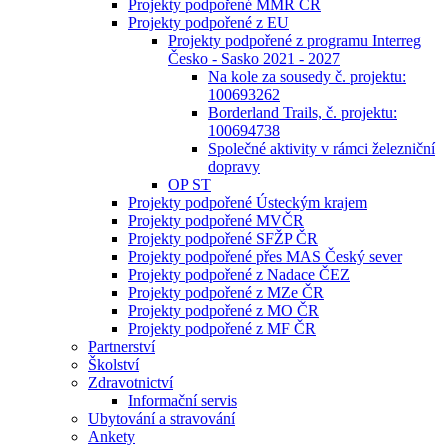
Projekty podpořené MMR ČR
Projekty podpořené z EU
Projekty podpořené z programu Interreg
Česko - Sasko 2021 - 2027
Na kole za sousedy č. projektu:
100693262
Borderland Trails, č. projektu:
100694738
Společné aktivity v rámci železniční
dopravy
OP ST
Projekty podpořené Ústeckým krajem
Projekty podpořené MVČR
Projekty podpořené SFŽP ČR
Projekty podpořené přes MAS Český sever
Projekty podpořené z Nadace ČEZ
Projekty podpořené z MZe ČR
Projekty podpořené z MO ČR
Projekty podpořené z MF ČR
Partnerství
Školství
Zdravotnictví
Informační servis
Ubytování a stravování
Ankety