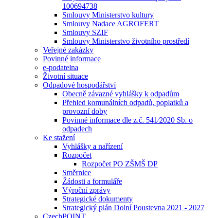
100694738
Smlouvy Ministerstvo kultury
Smlouvy Nadace AGROFERT
Smlouvy SZIF
Smlouvy Ministerstvo životního prostředí
Veřejné zakázky
Povinné informace
e-podatelna
Životní situace
Odpadové hospodářství
Obecně závazné vyhlášky k odpadům
Přehled komunálních odpadů, poplatků a
provozní doby
Povinné informace dle z.č. 541⁄2020 Sb. o
odpadech
Ke stažení
Vyhlášky a nařízení
Rozpočet
Rozpočet PO ZŠMŠ DP
Směrnice
Žádosti a formuláře
Výroční zprávy
Strategické dokumenty
Strategický plán Dolní Poustevna 2021 - 2027
CzechPOINT