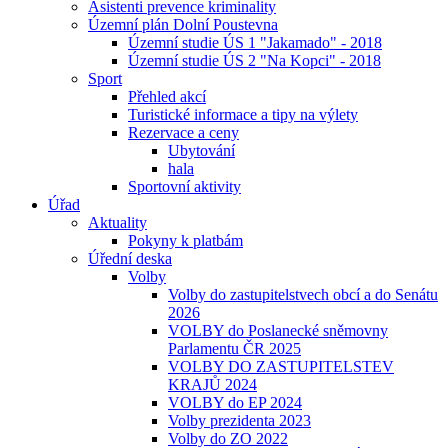
Asistenti prevence kriminality
Územní plán Dolní Poustevna
Územní studie ÚS 1 "Jakamado" - 2018
Územní studie ÚS 2 "Na Kopci" - 2018
Sport
Přehled akcí
Turistické informace a tipy na výlety
Rezervace a ceny
Ubytování
hala
Sportovní aktivity
Úřad
Aktuality
Pokyny k platbám
Úřední deska
Volby
Volby do zastupitelstvech obcí a do Senátu
2026
VOLBY do Poslanecké sněmovny
Parlamentu ČR 2025
VOLBY DO ZASTUPITELSTEV
KRAJŮ 2024
VOLBY do EP 2024
Volby prezidenta 2023
Volby do ZO 2022