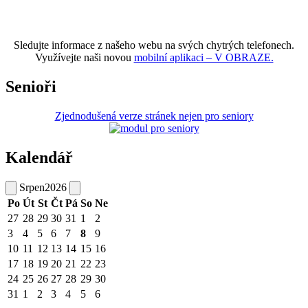
Sledujte informace z našeho webu na svých chytrých telefonech.
Využívejte naši novou
mobilní aplikaci – V OBRAZE.
Senioři
Zjednodušená verze stránek nejen pro seniory
Kalendář
Srpen
2026
Po
Út
St
Čt
Pá
So
Ne
27
28
29
30
31
1
2
3
4
5
6
7
8
9
10
11
12
13
14
15
16
17
18
19
20
21
22
23
24
25
26
27
28
29
30
31
1
2
3
4
5
6