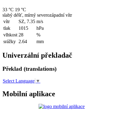
33 °C
19 °C
slabý déšť, mírný severozápadní vítr
vítr
SZ, 7.35
m/s
tlak
1015
hPa
vlhkost
28
%
srážky
2.64
mm
Univerzální překladač
Překlad (translations)
Select Language
▼
Mobilní aplikace