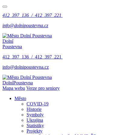
412 397 136 / 412 397 221
info@dolnipoustevna.cz
Dolní
Poustevna
412 397 136 / 412 397 221
info@dolnipoustevna.cz
Dolní
Poustevna
Mapa webu
Verze pro seniory
Město
COVID-19
Historie
Symboly
Ukrajina
Statistiky
Projekty