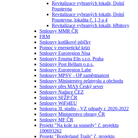
Revitalizace vybraných lokalit, Dolní
Poustevna
Revitalizace vybraných lokalit, Dolní
Poustevna, lokalita č. 1,3 a 4
Revitalizace vybraných lokalit, hřbitovy
Smlouvy MMR ČR
FRM
Smlouvy kotlíkové půjčky
Pomoc v energetické krizi
Smlouvy Euroregion Nisa
Smlouvy Enuma Elis s.r.o. Praha
Smlouvy Post Bellum o.p.s.
Smlouvy Euroregion Labe
Smlouvy MPSV - OP zaměstnanost
Smlouvy Ministerstvo průmyslu a obchodu
Smlouvy přes MAS Český sever
Smlouvy Nadace ČEZ
Smlouvy SFŽP ČR
Smlouvy WiFi4EU
Smlouva 3L studio - VZ odpady r. 2020-2022
Smlouvy Ministerstvo obrany ČR
Smlouvy MF ČR
Projekt "Na kole za sousedy" č. projektu
100693262
Projekt "Borderland Trails" č. projektu