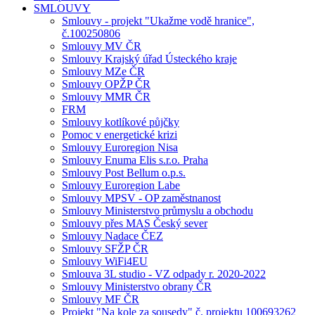
SMLOUVY
Smlouvy - projekt "Ukažme vodě hranice",
č.100250806
Smlouvy MV ČR
Smlouvy Krajský úřad Ústeckého kraje
Smlouvy MZe ČR
Smlouvy OPŽP ČR
Smlouvy MMR ČR
FRM
Smlouvy kotlíkové půjčky
Pomoc v energetické krizi
Smlouvy Euroregion Nisa
Smlouvy Enuma Elis s.r.o. Praha
Smlouvy Post Bellum o.p.s.
Smlouvy Euroregion Labe
Smlouvy MPSV - OP zaměstnanost
Smlouvy Ministerstvo průmyslu a obchodu
Smlouvy přes MAS Český sever
Smlouvy Nadace ČEZ
Smlouvy SFŽP ČR
Smlouvy WiFi4EU
Smlouva 3L studio - VZ odpady r. 2020-2022
Smlouvy Ministerstvo obrany ČR
Smlouvy MF ČR
Projekt "Na kole za sousedy" č. projektu 100693262