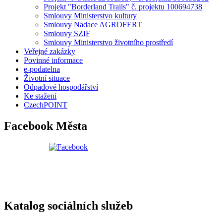
Projekt "Borderland Trails" č. projektu 100694738
Smlouvy Ministerstvo kultury
Smlouvy Nadace AGROFERT
Smlouvy SZIF
Smlouvy Ministerstvo životního prostředí
Veřejné zakázky
Povinné informace
e-podatelna
Životní situace
Odpadové hospodářství
Ke stažení
CzechPOINT
Facebook Města
Katalog sociálních služeb