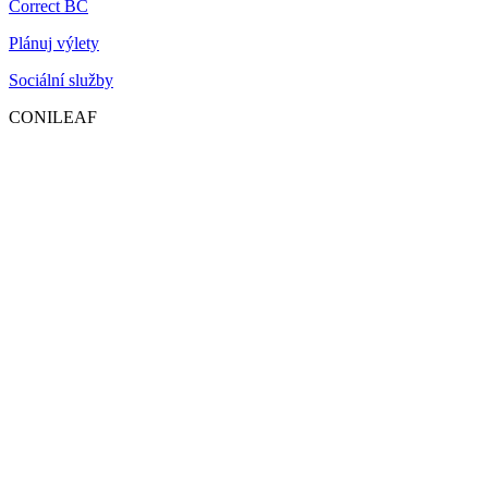
Correct BC
Plánuj výlety
Sociální služby
CONILEAF