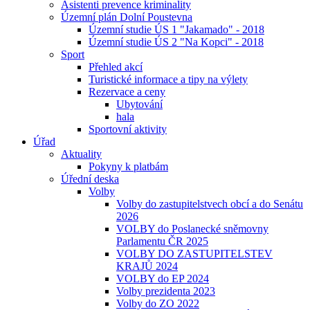
Asistenti prevence kriminality
Územní plán Dolní Poustevna
Územní studie ÚS 1 "Jakamado" - 2018
Územní studie ÚS 2 "Na Kopci" - 2018
Sport
Přehled akcí
Turistické informace a tipy na výlety
Rezervace a ceny
Ubytování
hala
Sportovní aktivity
Úřad
Aktuality
Pokyny k platbám
Úřední deska
Volby
Volby do zastupitelstvech obcí a do Senátu
2026
VOLBY do Poslanecké sněmovny
Parlamentu ČR 2025
VOLBY DO ZASTUPITELSTEV
KRAJŮ 2024
VOLBY do EP 2024
Volby prezidenta 2023
Volby do ZO 2022