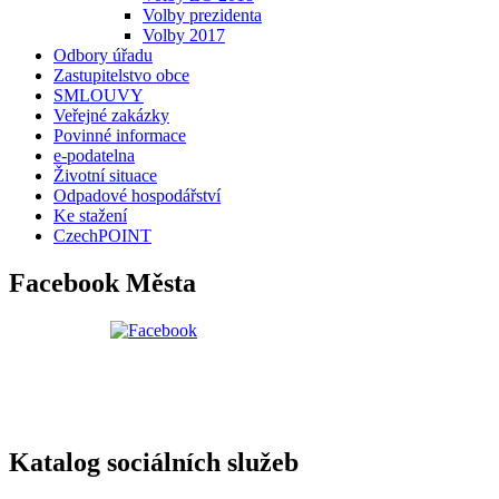
Volby prezidenta
Volby 2017
Odbory úřadu
Zastupitelstvo obce
SMLOUVY
Veřejné zakázky
Povinné informace
e-podatelna
Životní situace
Odpadové hospodářství
Ke stažení
CzechPOINT
Facebook Města
Katalog sociálních služeb