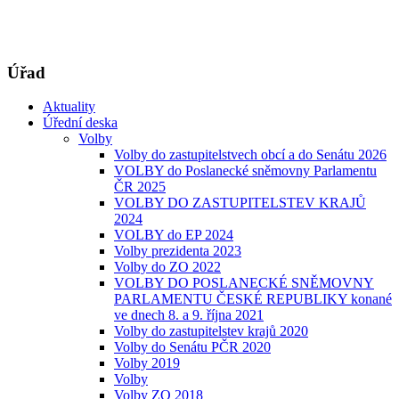
Úřad
Aktuality
Úřední deska
Volby
Volby do zastupitelstvech obcí a do Senátu 2026
VOLBY do Poslanecké sněmovny Parlamentu
ČR 2025
VOLBY DO ZASTUPITELSTEV KRAJŮ
2024
VOLBY do EP 2024
Volby prezidenta 2023
Volby do ZO 2022
VOLBY DO POSLANECKÉ SNĚMOVNY
PARLAMENTU ČESKÉ REPUBLIKY konané
ve dnech 8. a 9. října 2021
Volby do zastupitelstev krajů 2020
Volby do Senátu PČR 2020
Volby 2019
Volby
Volby ZO 2018