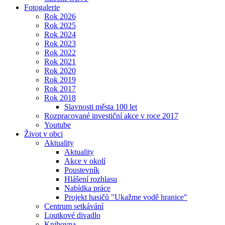
Fotogalerie
Rok 2026
Rok 2025
Rok 2024
Rok 2023
Rok 2022
Rok 2021
Rok 2020
Rok 2019
Rok 2017
Rok 2018
Slavnosti města 100 let
Rozpracované investiční akce v roce 2017
Youtube
Život v obci
Aktuality
Aktuality
Akce v okolí
Poustevník
Hlášení rozhlasu
Nabídka práce
Projekt hasičů "Ukažme vodě hranice"
Centrum setkávání
Loutkové divadlo
Knihovna