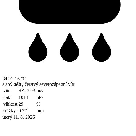
34 °C
16 °C
slabý déšť, čerstvý severozápadní vítr
vítr
SZ, 7.93
m/s
tlak
1013
hPa
vlhkost
29
%
srážky
0.77
mm
úterý 11. 8. 2026