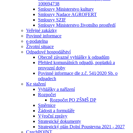
100694738
Smlouvy Ministerstvo kultury
Smlouvy Nadace AGROFERT
Smlouvy SZIF
Smlouvy Ministerstvo životního prostředí
Veřejné zakázky
Povinné informace
e-podatelna
Životní situace
Odpadové hospodářství
Obecně závazné vyhlášky k odpadům
Přehled komunálních odpadů, poplatků a
provozní doby
Povinné informace dle z.č. 541⁄2020 Sb. o
odpadech
Ke stažení
Vyhlášky a nařízení
Rozpočet
Rozpočet PO ZŠMŠ DP
Směrnice
Žádosti a formuláře
Výroční zprávy
Strategické dokumenty
Strategický plán Dolní Poustevna 2021 - 2027
CzechPOINT