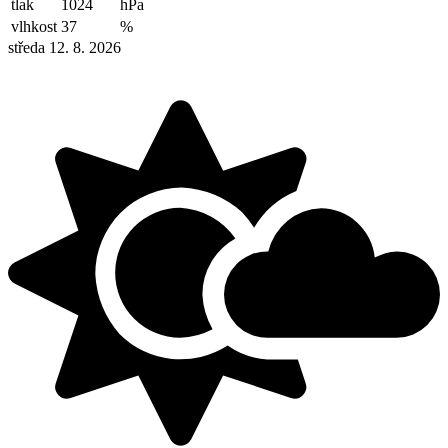
tlak
1024
hPa
vlhkost
37
%
středa 12. 8. 2026