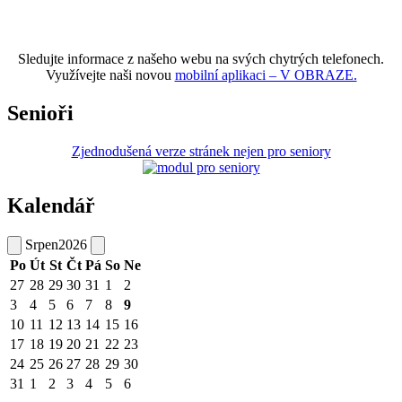
Sledujte informace z našeho webu na svých chytrých telefonech.
Využívejte naši novou
mobilní aplikaci – V OBRAZE.
Senioři
Zjednodušená verze stránek nejen pro seniory
Kalendář
Srpen
2026
Po
Út
St
Čt
Pá
So
Ne
27
28
29
30
31
1
2
3
4
5
6
7
8
9
10
11
12
13
14
15
16
17
18
19
20
21
22
23
24
25
26
27
28
29
30
31
1
2
3
4
5
6