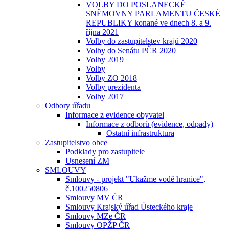
VOLBY DO POSLANECKÉ
SNĚMOVNY PARLAMENTU ČESKÉ
REPUBLIKY konané ve dnech 8. a 9.
října 2021
Volby do zastupitelstev krajů 2020
Volby do Senátu PČR 2020
Volby 2019
Volby
Volby ZO 2018
Volby prezidenta
Volby 2017
Odbory úřadu
Informace z evidence obyvatel
Informace z odborů (evidence, odpady)
Ostatní infrastruktura
Zastupitelstvo obce
Podklady pro zastupitele
Usnesení ZM
SMLOUVY
Smlouvy - projekt "Ukažme vodě hranice",
č.100250806
Smlouvy MV ČR
Smlouvy Krajský úřad Ústeckého kraje
Smlouvy MZe ČR
Smlouvy OPŽP ČR