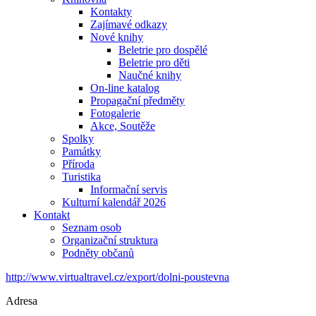
Kontakty
Zajímavé odkazy
Nové knihy
Beletrie pro dospělé
Beletrie pro děti
Naučné knihy
On-line katalog
Propagační předměty
Fotogalerie
Akce, Soutěže
Spolky
Památky
Příroda
Turistika
Informační servis
Kulturní kalendář 2026
Kontakt
Seznam osob
Organizační struktura
Podněty občanů
http://www.virtualtravel.cz/export/dolni-poustevna
Adresa