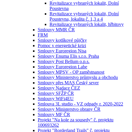
Revitalizace vybraných lokalit, Dolní
Poustevna
Revitalizace vybraných lokalit, Dolní
Poustevna, lokalita č. 1,3 a 4
Revitalizace vybraných lokalit, hřbitovy
Smlouvy MMR ČR
FRM
Smlouvy kotlíkové půjčky
Pomoc v energetické krizi
Smlouvy Euroregion Nisa
Smlouvy Enuma Elis s.r.o. Praha
Smlouvy Post Bellum o.p.s.
Smlouvy Euroregion Labe
Smlouvy MPSV - OP zaměstnanost
Smlouvy Ministerstvo průmyslu a obchodu
Smlouvy přes MAS Český sever
Smlouvy Nadace ČEZ
Smlouvy SFŽP ČR
Smlouvy WiFi4EU
Smlouva 3L studio - VZ odpady r. 2020-2022
Smlouvy Ministerstvo obrany ČR
Smlouvy MF ČR
Projekt "Na kole za sousedy" č. projektu
100693262
Projekt "Borderland Trails" č. projektu