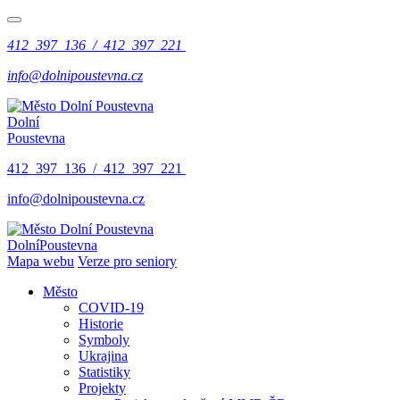
412 397 136 / 412 397 221
info@dolnipoustevna.cz
Dolní
Poustevna
412 397 136 / 412 397 221
info@dolnipoustevna.cz
Dolní
Poustevna
Mapa webu
Verze pro seniory
Město
COVID-19
Historie
Symboly
Ukrajina
Statistiky
Projekty