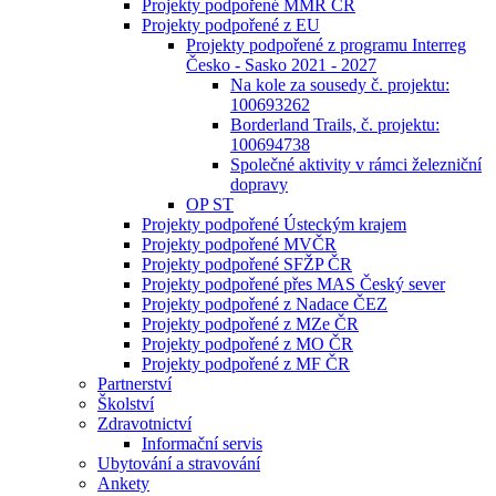
Projekty podpořené MMR ČR
Projekty podpořené z EU
Projekty podpořené z programu Interreg
Česko - Sasko 2021 - 2027
Na kole za sousedy č. projektu:
100693262
Borderland Trails, č. projektu:
100694738
Společné aktivity v rámci železniční
dopravy
OP ST
Projekty podpořené Ústeckým krajem
Projekty podpořené MVČR
Projekty podpořené SFŽP ČR
Projekty podpořené přes MAS Český sever
Projekty podpořené z Nadace ČEZ
Projekty podpořené z MZe ČR
Projekty podpořené z MO ČR
Projekty podpořené z MF ČR
Partnerství
Školství
Zdravotnictví
Informační servis
Ubytování a stravování
Ankety