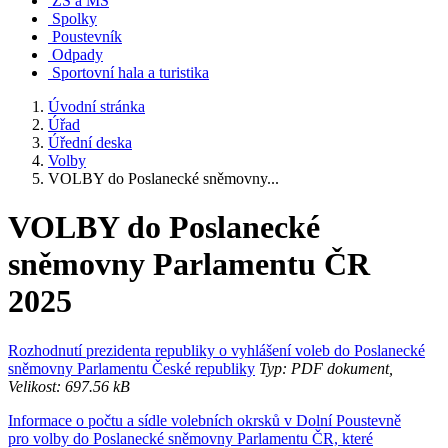
ZŠ a MŠ
Spolky
Poustevník
Odpady
Sportovní hala a turistika
Úvodní stránka
Úřad
Úřední deska
Volby
VOLBY do Poslanecké sněmovny...
VOLBY do Poslanecké
sněmovny Parlamentu ČR
2025
Rozhodnutí prezidenta republiky o vyhlášení voleb do Poslanecké
sněmovny Parlamentu České republiky
Typ: PDF dokument,
Velikost: 697.56 kB
Informace o počtu a sídle volebních okrsků v Dolní Poustevně
pro volby do Poslanecké sněmovny Parlamentu ČR, které