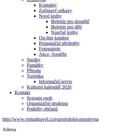
Kontakty
Zajímavé odkazy
Nové knihy
Beletrie pro dospělé
Beletrie pro děti
Naučné knihy
On-line katalog
Propagační předměty
Fotogalerie
Akce, Soutěže
Spolky
Památky
Příroda
Turistika
Informační servis
Kulturní kalendář 2026
Kontakt
Seznam osob
Organizační struktura
Podněty občanů
http://www.virtualtravel.cz/export/dolni-poustevna
Adresa