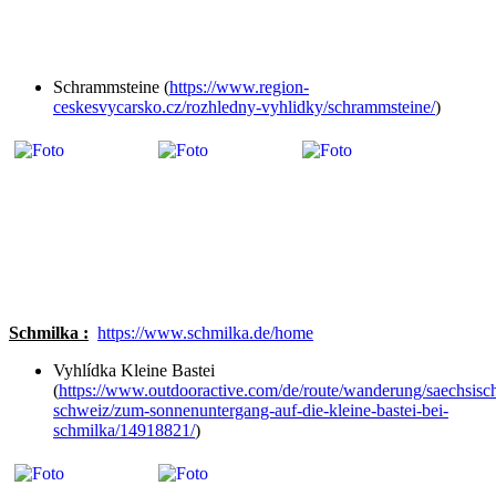
Schrammsteine (
https://www.region-
ceskesvycarsko.cz/rozhledny-vyhlidky/schrammsteine/
)
Schmilka :
https://www.schmilka.de/home
Vyhlídka Kleine Bastei
(
https://www.outdooractive.com/de/route/wanderung/saechsisc
schweiz/zum-sonnenuntergang-auf-die-kleine-bastei-bei-
schmilka/14918821/
)