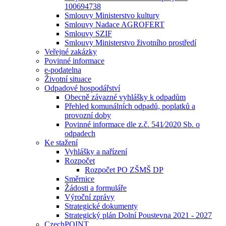
100694738
Smlouvy Ministerstvo kultury
Smlouvy Nadace AGROFERT
Smlouvy SZIF
Smlouvy Ministerstvo životního prostředí
Veřejné zakázky
Povinné informace
e-podatelna
Životní situace
Odpadové hospodářství
Obecně závazné vyhlášky k odpadům
Přehled komunálních odpadů, poplatků a
provozní doby
Povinné informace dle z.č. 541⁄2020 Sb. o
odpadech
Ke stažení
Vyhlášky a nařízení
Rozpočet
Rozpočet PO ZŠMŠ DP
Směrnice
Žádosti a formuláře
Výroční zprávy
Strategické dokumenty
Strategický plán Dolní Poustevna 2021 - 2027
CzechPOINT