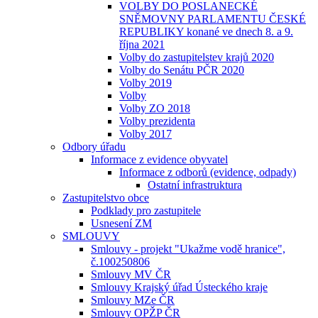
VOLBY DO POSLANECKÉ
SNĚMOVNY PARLAMENTU ČESKÉ
REPUBLIKY konané ve dnech 8. a 9.
října 2021
Volby do zastupitelstev krajů 2020
Volby do Senátu PČR 2020
Volby 2019
Volby
Volby ZO 2018
Volby prezidenta
Volby 2017
Odbory úřadu
Informace z evidence obyvatel
Informace z odborů (evidence, odpady)
Ostatní infrastruktura
Zastupitelstvo obce
Podklady pro zastupitele
Usnesení ZM
SMLOUVY
Smlouvy - projekt "Ukažme vodě hranice",
č.100250806
Smlouvy MV ČR
Smlouvy Krajský úřad Ústeckého kraje
Smlouvy MZe ČR
Smlouvy OPŽP ČR