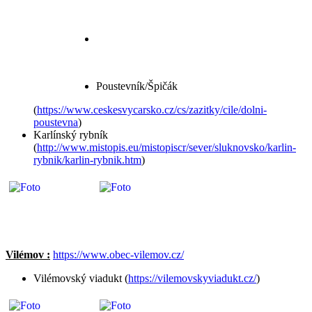
Poustevník/Špičák
(
https://www.ceskesvycarsko.cz/cs/zazitky/cile/dolni-
poustevna
)
Karlínský rybník
(
http://www.mistopis.eu/mistopiscr/sever/sluknovsko/karlin-
rybnik/karlin-rybnik.htm
)
Vilémov :
https://www.obec-vilemov.cz/
Vilémovský viadukt (
https://vilemovskyviadukt.cz/
)