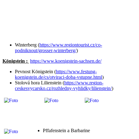
Winterberg (
https://www.regiontourist.cz/co-
podniknout/grosser-winterberg/
)
Königstein :
https://www.koenigstein-sachsen.de/
Pevnost Königstein (
https://www.festung-
koenigstein.de/cs/otviraci-doba-vstupne.html
)
Stolová hora Lilienstein (
https://www.region-
ceskesvycarsko.cz/rozhledny-vyhlidky/lilienstein/
)
Pffafenstein a Barbarine