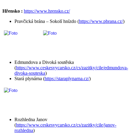
Hřensko :
https://www.hrensko.cz/
Pravčická brána – Sokolí hnízdo (
https://www.pbrana.cz/
)
Edmundova a Divoká soutěska
(
https://www.ceskesvycarsko.cz/cs/zazitky/cile/edmundova-
divoka-souteska
)
Stará plynárna (
https://staraplynarna.cz/
)
Rozhledna Janov
(
https://www.ceskesvycarsko.cz/cs/zazitky/cile/janov-
rozhledna
)