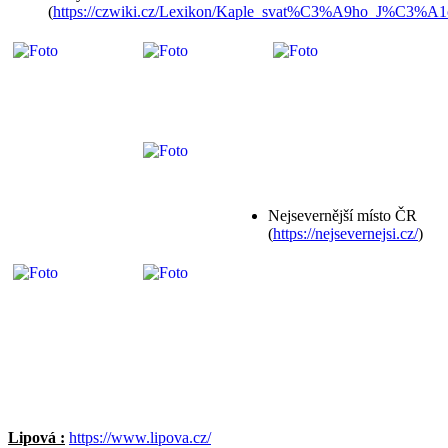
(
https://czwiki.cz/Lexikon/Kaple_svat%C3%A9ho_J%C3%A
Nejsevernější místo ČR
(
https://nejsevernejsi.cz/
)
Lipová :
https://www.lipova.cz/