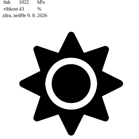
tlak
1022
hPa
vlhkost
43
%
zítra, neděle 9. 8. 2026