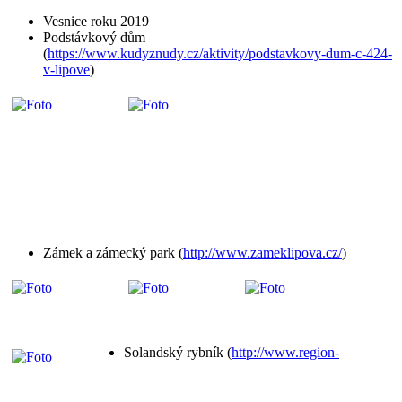
Vesnice roku 2019
Podstávkový dům
(
https://www.kudyznudy.cz/aktivity/podstavkovy-dum-c-424-
v-lipove
)
Zámek a zámecký park (
http://www.zameklipova.cz/
)
Solandský rybník (
http://www.region-