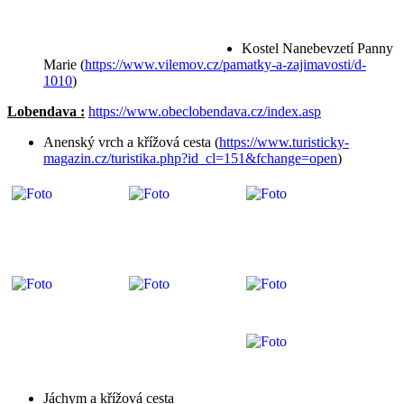
Kostel Nanebevzetí Panny
Marie (
https://www.vilemov.cz/pamatky-a-zajimavosti/d-
1010
)
Lobendava :
https://www.obeclobendava.cz/index.asp
Anenský vrch a křížová cesta (
https://www.turisticky-
magazin.cz/turistika.php?id_cl=151&fchange=open
)
Jáchym a křížová cesta