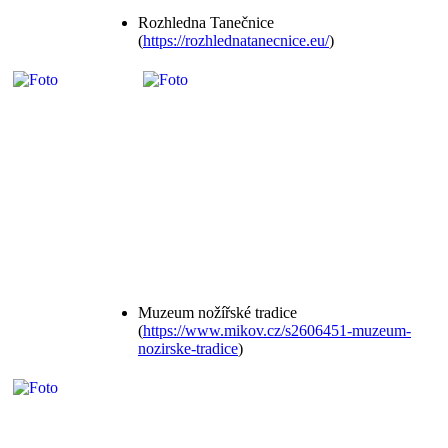
Rozhledna Tanečnice
(
https://rozhlednatanecnice.eu/
)
Muzeum nožířské tradice
(
https://www.mikov.cz/s2606451-muzeum-
nozirske-tradice
)