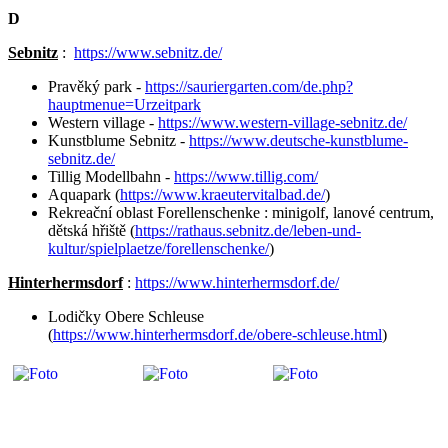
D
Sebnitz
:
https://www.sebnitz.de/
Pravěký park -
https://sauriergarten.com/de.php?
hauptmenue=Urzeitpark
Western village -
https://www.western-village-sebnitz.de/
Kunstblume Sebnitz -
https://www.deutsche-kunstblume-
sebnitz.de/
Tillig Modellbahn -
https://www.tillig.com/
Aquapark (
https://www.kraeutervitalbad.de/
)
Rekreační oblast Forellenschenke : minigolf, lanové centrum,
dětská hřiště (
https://rathaus.sebnitz.de/leben-und-
kultur/spielplaetze/forellenschenke/
)
Hinterhermsdorf
:
https://www.hinterhermsdorf.de/
Lodičky Obere Schleuse
(
https://www.hinterhermsdorf.de/obere-schleuse.html
)