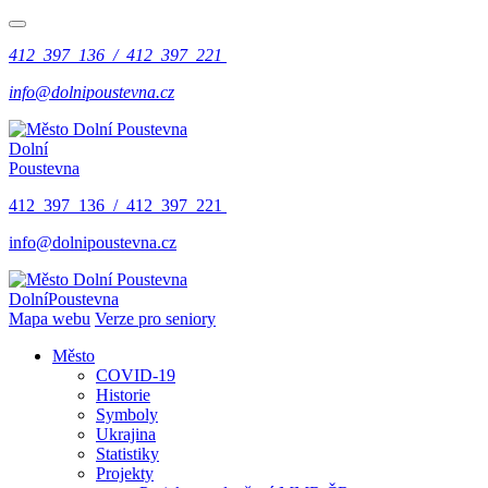
412 397 136 / 412 397 221
info@dolnipoustevna.cz
Dolní
Poustevna
412 397 136 / 412 397 221
info@dolnipoustevna.cz
Dolní
Poustevna
Mapa webu
Verze pro seniory
Město
COVID-19
Historie
Symboly
Ukrajina
Statistiky
Projekty