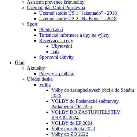
Asistenti prevence kriminality
Územní plán Dolní Poustevna
Územní studie ÚS 1 "Jakamado" - 2018
Územní studie ÚS 2 "Na Kopci" - 2018
Sport
Přehled akcí
Turistické informace a tipy na výlety
Rezervace a ceny
Ubytování
hala
Sportovní aktivity
Úřad
Aktuality
Pokyny k platbám
Úřední deska
Volby
Volby do zastupitelstvech obcí a do Senátu
2026
VOLBY do Poslanecké sněmovny
Parlamentu ČR 2025
VOLBY DO ZASTUPITELSTEV
KRAJŮ 2024
VOLBY do EP 2024
Volby prezidenta 2023
Volby do ZO 2022