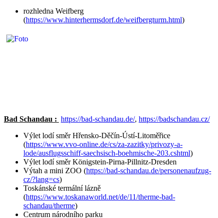
rozhledna Weifberg
(
https://www.hinterhermsdorf.de/weifbergturm.html
)
Bad Schandau :
https://bad-schandau.de/
,
https://badschandau.cz/
Výlet lodí směr Hřensko-Děčín-Ústí-Litoměřice
(
https://www.vvo-online.de/cs/za-zazitky/privozy-a-
lode/ausflugsschiff-saechsisch-boehmische-203.cshtml
)
Výlet lodí směr Königstein-Pirna-Pillnitz-Dresden
Výtah a mini ZOO (
https://bad-schandau.de/personenaufzug-
cz/?lang=cs
)
Toskánské termální lázně
(
https://www.toskanaworld.net/de/11/therme-bad-
schandau/therme
)
Centrum národního parku