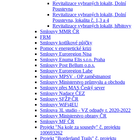
Revitalizace vybraných lokalit, Dolní
Poustevna
Revitalizace vybraných lokalit, Dolní
Poustevna, lokalita č. 1,3 a 4
Revitalizace vybraných lokalit, hřbitovy
Smlouvy MMR ČR
FRM
Smlouvy kotlíkové půjčky
Pomoc v energetické krizi
Smlouvy Euroregion Nisa
Smlouvy Enuma Elis s.r.o. Praha
Smlouvy Post Bellum o.p.s.
Smlouvy Euroregion Labe
Smlouvy MPSV - OP zaměstnanost
Smlouvy Ministerstvo průmyslu a obchodu
Smlouvy přes MAS Český sever
Smlouvy Nadace ČEZ
Smlouvy SFŽP ČR
Smlouvy WiFi4EU
Smlouva 3L studio - VZ odpady r. 2020-2022
Smlouvy Ministerstvo obrany ČR
Smlouvy MF ČR
Projekt "Na kole za sousedy" č. projektu
100693262
Projekt "Borderland Trails" č. projektu