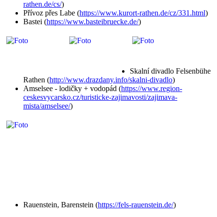
rathen.de/cs/
)
Přívoz přes Labe (
https://www.kurort-rathen.de/cz/331.html
)
Bastei (
https://www.basteibruecke.de/
)
Skalní divadlo Felsenbühe
Rathen (
http://www.drazdany.info/skalni-divadlo
)
Amselsee - lodičky + vodopád (
https://www.region-
ceskesvycarsko.cz/turisticke-zajimavosti/zajimava-
mista/amselsee/
)
Rauenstein, Barenstein (
https://fels-rauenstein.de/
)