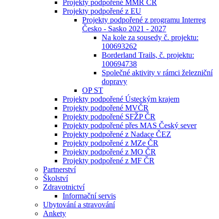
Projekty podpořené MMR ČR
Projekty podpořené z EU
Projekty podpořené z programu Interreg
Česko - Sasko 2021 - 2027
Na kole za sousedy č. projektu:
100693262
Borderland Trails, č. projektu:
100694738
Společné aktivity v rámci železniční
dopravy
OP ST
Projekty podpořené Ústeckým krajem
Projekty podpořené MVČR
Projekty podpořené SFŽP ČR
Projekty podpořené přes MAS Český sever
Projekty podpořené z Nadace ČEZ
Projekty podpořené z MZe ČR
Projekty podpořené z MO ČR
Projekty podpořené z MF ČR
Partnerství
Školství
Zdravotnictví
Informační servis
Ubytování a stravování
Ankety