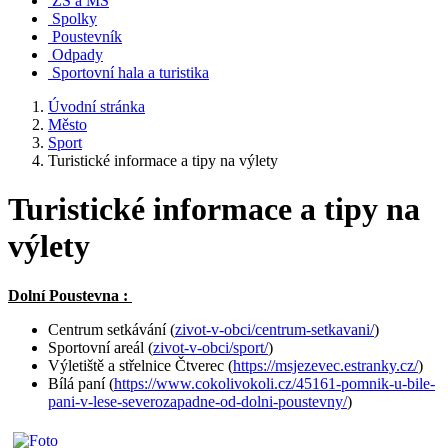
ZŠ a MŠ
Spolky
Poustevník
Odpady
Sportovní hala a turistika
Úvodní stránka
Město
Sport
Turistické informace a tipy na výlety
Turistické informace a tipy na
výlety
Dolní Poustevna :
Centrum setkávání (
zivot-v-obci/centrum-setkavani/
)
Sportovní areál (
zivot-v-obci/sport/
)
Výletiště a střelnice Čtverec (
https://msjezevec.estranky.cz/
)
Bílá paní (
https://www.cokolivokoli.cz/45161-pomnik-u-bile-
pani-v-lese-severozapadne-od-dolni-poustevny/
)