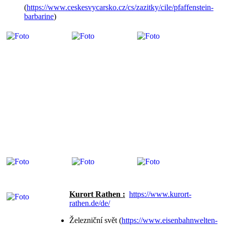
(
https://www.ceskesvycarsko.cz/cs/zazitky/cile/pfaffenstein-
barbarine
)
Kurort Rathen :
https://www.kurort-
rathen.de/de/
Železniční svět (
https://www.eisenbahnwelten-