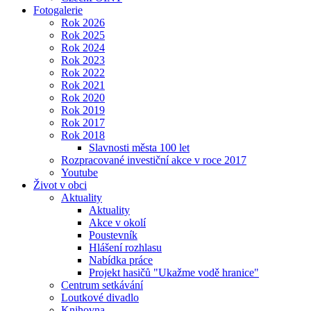
Fotogalerie
Rok 2026
Rok 2025
Rok 2024
Rok 2023
Rok 2022
Rok 2021
Rok 2020
Rok 2019
Rok 2017
Rok 2018
Slavnosti města 100 let
Rozpracované investiční akce v roce 2017
Youtube
Život v obci
Aktuality
Aktuality
Akce v okolí
Poustevník
Hlášení rozhlasu
Nabídka práce
Projekt hasičů "Ukažme vodě hranice"
Centrum setkávání
Loutkové divadlo
Knihovna