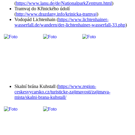
(
https://www.lanu.de/de/NationalparkZentrum.html
)
Tramvaj do Křinického údolí
(
http://www.drazdany.info/krinicka-tramvaj
)
Vodopád Lichtenhain (
https://www.lichtenhainer-
wasserfall.de/wandern/der-lichtenhainer-wasserfall-33.php
)
Skalní brána Kuhstall (
https://www.region-
ceskesvycarsko.cz/turisticke-zajimavosti/zajimava-
mista/skalni-brana-kuhstall/