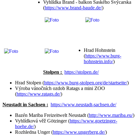
Vyhlídka Brand - balkon Saského Švýcarska
(
https://www.brand-baude.de/
)
Hrad Hohnstein
(
https://www.burg-
hohnstein.info/
)
Stolpen :
https://stolpen.de/
Hrad Stolpen (
https://www.burg-stolpen.org/de/startseite/
)
Výroba vánočních ozdob Ratags a mini ZOO
(
https://www.ratags.de/
)
Neustadt in Sachsen :
https://www.neustadt-sachsen.de/
Bazén Mariba Freizeitwelt Neustadt (
http://www.mariba.eu/
)
Vyhlídková věž Götzinger (
https://www.goetzinger-
hoehe.de/
)
Rozhledna Unger (
https://www.ungerberg.de/
)