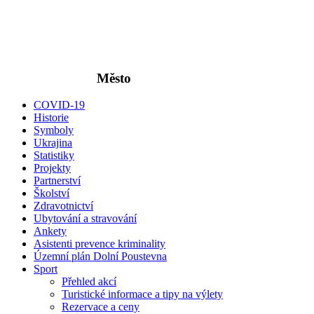
Město
COVID-19
Historie
Symboly
Ukrajina
Statistiky
Projekty
Partnerství
Školství
Zdravotnictví
Ubytování a stravování
Ankety
Asistenti prevence kriminality
Územní plán Dolní Poustevna
Sport
Přehled akcí
Turistické informace a tipy na výlety
Rezervace a ceny