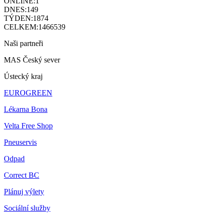
ONLINE:
1
DNES:
149
TÝDEN:
1874
CELKEM:
1466539
Naši partneři
MAS Český sever
Ústecký kraj
EUROGREEN
Lékarna Bona
Velta Free Shop
Pneuservis
Odpad
Correct BC
Plánuj výlety
Sociální služby