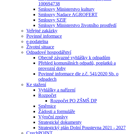
100694738
Smlouvy Ministerstvo kultury
Smlouvy Nadace AGROFERT
Smlouvy SZIF
Smlouvy Ministerstvo životního prostředí
Veřejné zakázky
Povinné informace
e-podatelna
Životní situace
Odpadové hospodářství
Obecně závazné vyhlášky k odpadům
Přehled komunálních odpadů, poplatků a
provozní doby
Povinné informace dle z.č. 541⁄2020 Sb. o
odpadech
Ke stažení
Vyhlášky a nařízení
Rozpočet
Rozpočet PO ZŠMŠ DP
Směrnice
Žádosti a formuláře
Výroční zprávy
Strategické dokumenty
Strategický plán Dolní Poustevna 2021 - 2027
CzechPOINT