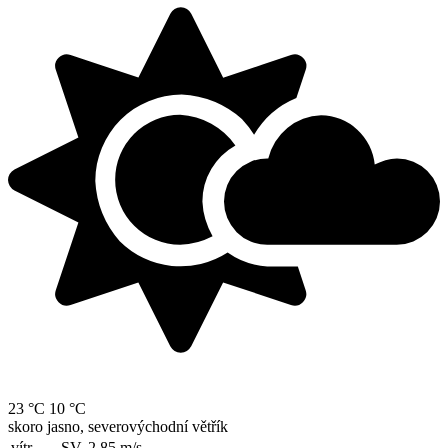
23 °C
10 °C
skoro jasno, severovýchodní větřík
vítr
SV, 2.85
m/s