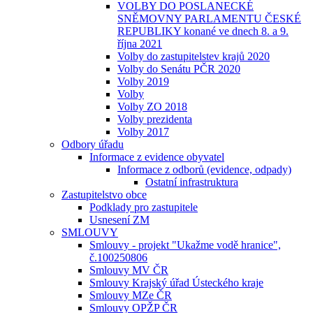
VOLBY DO POSLANECKÉ
SNĚMOVNY PARLAMENTU ČESKÉ
REPUBLIKY konané ve dnech 8. a 9.
října 2021
Volby do zastupitelstev krajů 2020
Volby do Senátu PČR 2020
Volby 2019
Volby
Volby ZO 2018
Volby prezidenta
Volby 2017
Odbory úřadu
Informace z evidence obyvatel
Informace z odborů (evidence, odpady)
Ostatní infrastruktura
Zastupitelstvo obce
Podklady pro zastupitele
Usnesení ZM
SMLOUVY
Smlouvy - projekt "Ukažme vodě hranice",
č.100250806
Smlouvy MV ČR
Smlouvy Krajský úřad Ústeckého kraje
Smlouvy MZe ČR
Smlouvy OPŽP ČR