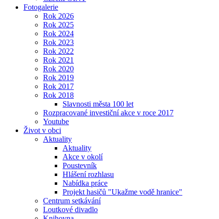
Fotogalerie
Rok 2026
Rok 2025
Rok 2024
Rok 2023
Rok 2022
Rok 2021
Rok 2020
Rok 2019
Rok 2017
Rok 2018
Slavnosti města 100 let
Rozpracované investiční akce v roce 2017
Youtube
Život v obci
Aktuality
Aktuality
Akce v okolí
Poustevník
Hlášení rozhlasu
Nabídka práce
Projekt hasičů "Ukažme vodě hranice"
Centrum setkávání
Loutkové divadlo
Knihovna