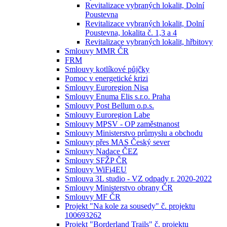
Revitalizace vybraných lokalit, Dolní
Poustevna
Revitalizace vybraných lokalit, Dolní
Poustevna, lokalita č. 1,3 a 4
Revitalizace vybraných lokalit, hřbitovy
Smlouvy MMR ČR
FRM
Smlouvy kotlíkové půjčky
Pomoc v energetické krizi
Smlouvy Euroregion Nisa
Smlouvy Enuma Elis s.r.o. Praha
Smlouvy Post Bellum o.p.s.
Smlouvy Euroregion Labe
Smlouvy MPSV - OP zaměstnanost
Smlouvy Ministerstvo průmyslu a obchodu
Smlouvy přes MAS Český sever
Smlouvy Nadace ČEZ
Smlouvy SFŽP ČR
Smlouvy WiFi4EU
Smlouva 3L studio - VZ odpady r. 2020-2022
Smlouvy Ministerstvo obrany ČR
Smlouvy MF ČR
Projekt "Na kole za sousedy" č. projektu
100693262
Projekt "Borderland Trails" č. projektu