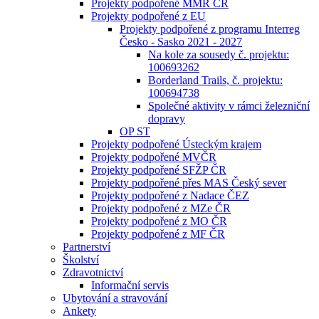
Projekty podpořené MMR ČR
Projekty podpořené z EU
Projekty podpořené z programu Interreg
Česko - Sasko 2021 - 2027
Na kole za sousedy č. projektu:
100693262
Borderland Trails, č. projektu:
100694738
Společné aktivity v rámci železniční
dopravy
OP ST
Projekty podpořené Ústeckým krajem
Projekty podpořené MVČR
Projekty podpořené SFŽP ČR
Projekty podpořené přes MAS Český sever
Projekty podpořené z Nadace ČEZ
Projekty podpořené z MZe ČR
Projekty podpořené z MO ČR
Projekty podpořené z MF ČR
Partnerství
Školství
Zdravotnictví
Informační servis
Ubytování a stravování
Ankety