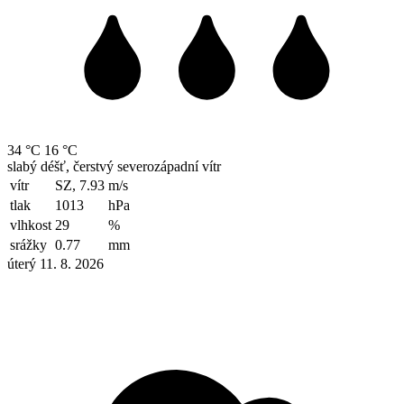
34 °C
16 °C
slabý déšť, čerstvý severozápadní vítr
vítr
SZ, 7.93
m/s
tlak
1013
hPa
vlhkost
29
%
srážky
0.77
mm
úterý 11. 8. 2026