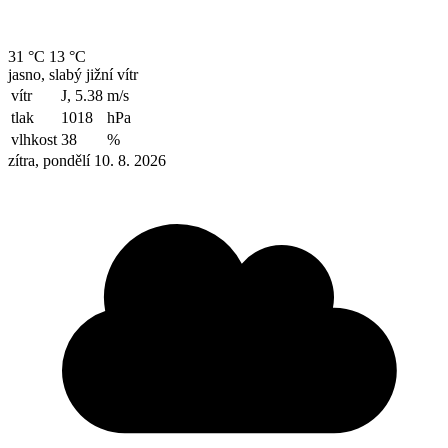
31 °C
13 °C
jasno, slabý jižní vítr
vítr
J, 5.38
m/s
tlak
1018
hPa
vlhkost
38
%
zítra, pondělí 10. 8. 2026