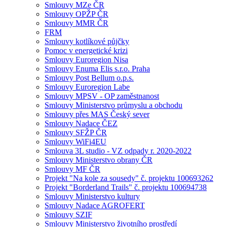
Smlouvy MZe ČR
Smlouvy OPŽP ČR
Smlouvy MMR ČR
FRM
Smlouvy kotlíkové půjčky
Pomoc v energetické krizi
Smlouvy Euroregion Nisa
Smlouvy Enuma Elis s.r.o. Praha
Smlouvy Post Bellum o.p.s.
Smlouvy Euroregion Labe
Smlouvy MPSV - OP zaměstnanost
Smlouvy Ministerstvo průmyslu a obchodu
Smlouvy přes MAS Český sever
Smlouvy Nadace ČEZ
Smlouvy SFŽP ČR
Smlouvy WiFi4EU
Smlouva 3L studio - VZ odpady r. 2020-2022
Smlouvy Ministerstvo obrany ČR
Smlouvy MF ČR
Projekt "Na kole za sousedy" č. projektu 100693262
Projekt "Borderland Trails" č. projektu 100694738
Smlouvy Ministerstvo kultury
Smlouvy Nadace AGROFERT
Smlouvy SZIF
Smlouvy Ministerstvo životního prostředí