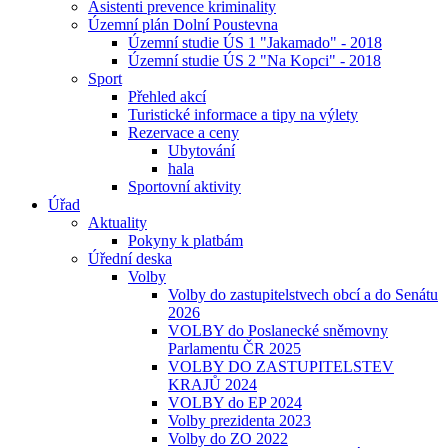
Asistenti prevence kriminality
Územní plán Dolní Poustevna
Územní studie ÚS 1 "Jakamado" - 2018
Územní studie ÚS 2 "Na Kopci" - 2018
Sport
Přehled akcí
Turistické informace a tipy na výlety
Rezervace a ceny
Ubytování
hala
Sportovní aktivity
Úřad
Aktuality
Pokyny k platbám
Úřední deska
Volby
Volby do zastupitelstvech obcí a do Senátu
2026
VOLBY do Poslanecké sněmovny
Parlamentu ČR 2025
VOLBY DO ZASTUPITELSTEV
KRAJŮ 2024
VOLBY do EP 2024
Volby prezidenta 2023
Volby do ZO 2022