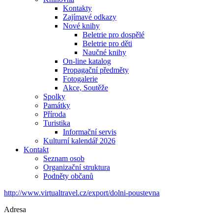
Kontakty
Zajímavé odkazy
Nové knihy
Beletrie pro dospělé
Beletrie pro děti
Naučné knihy
On-line katalog
Propagační předměty
Fotogalerie
Akce, Soutěže
Spolky
Památky
Příroda
Turistika
Informační servis
Kulturní kalendář 2026
Kontakt
Seznam osob
Organizační struktura
Podněty občanů
http://www.virtualtravel.cz/export/dolni-poustevna
Adresa