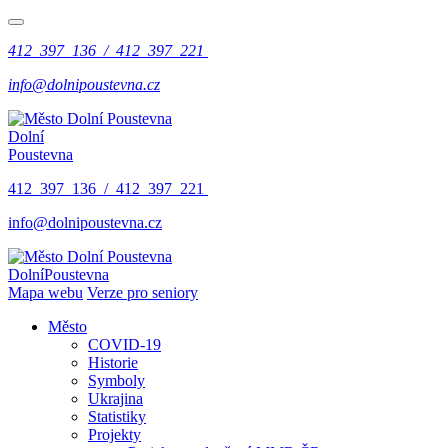
412 397 136 / 412 397 221
info@dolnipoustevna.cz
Dolní
Poustevna
412 397 136 / 412 397 221
info@dolnipoustevna.cz
Dolní
Poustevna
Mapa webu
Verze pro seniory
Město
COVID-19
Historie
Symboly
Ukrajina
Statistiky
Projekty