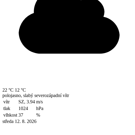
22 °C
12 °C
polojasno, slabý severozápadní vítr
vítr
SZ, 3.94
m/s
tlak
1024
hPa
vlhkost
37
%
středa 12. 8. 2026