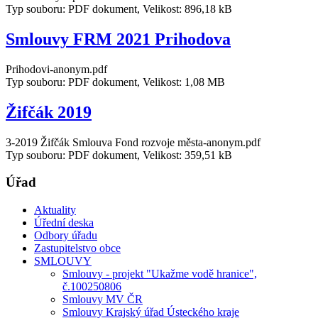
Typ souboru: PDF dokument, Velikost: 896,18 kB
Smlouvy FRM 2021 Prihodova
Prihodovi-anonym.pdf
Typ souboru: PDF dokument, Velikost: 1,08 MB
Žifčák 2019
3-2019 Žifčák Smlouva Fond rozvoje města-anonym.pdf
Typ souboru: PDF dokument, Velikost: 359,51 kB
Úřad
Aktuality
Úřední deska
Odbory úřadu
Zastupitelstvo obce
SMLOUVY
Smlouvy - projekt "Ukažme vodě hranice",
č.100250806
Smlouvy MV ČR
Smlouvy Krajský úřad Ústeckého kraje