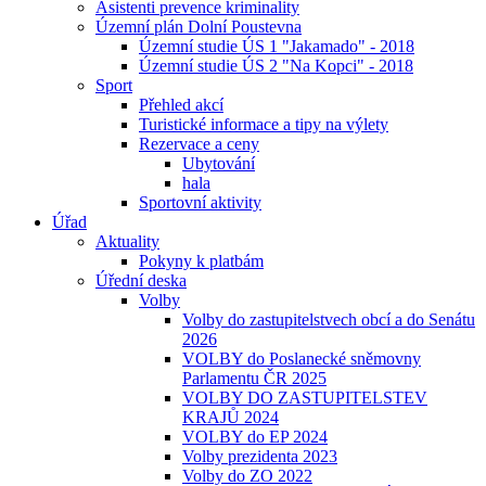
Asistenti prevence kriminality
Územní plán Dolní Poustevna
Územní studie ÚS 1 "Jakamado" - 2018
Územní studie ÚS 2 "Na Kopci" - 2018
Sport
Přehled akcí
Turistické informace a tipy na výlety
Rezervace a ceny
Ubytování
hala
Sportovní aktivity
Úřad
Aktuality
Pokyny k platbám
Úřední deska
Volby
Volby do zastupitelstvech obcí a do Senátu
2026
VOLBY do Poslanecké sněmovny
Parlamentu ČR 2025
VOLBY DO ZASTUPITELSTEV
KRAJŮ 2024
VOLBY do EP 2024
Volby prezidenta 2023
Volby do ZO 2022