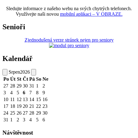
Sledujte informace z našeho webu na svých chytrých telefonech.
Využívejte naši novou
mobilní aplikaci – V OBRAZE.
Senioři
Zjednodušená verze stránek nejen pro seniory
Kalendář
Srpen
2026
Po
Út
St
Čt
Pá
So
Ne
27
28
29
30
31
1
2
3
4
5
6
7
8
9
10
11
12
13
14
15
16
17
18
19
20
21
22
23
24
25
26
27
28
29
30
31
1
2
3
4
5
6
Návštěvnost