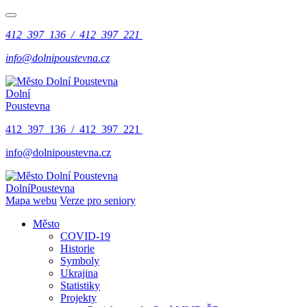
412 397 136 / 412 397 221
info@dolnipoustevna.cz
Dolní
Poustevna
412 397 136 / 412 397 221
info@dolnipoustevna.cz
Dolní
Poustevna
Mapa webu
Verze pro seniory
Město
COVID-19
Historie
Symboly
Ukrajina
Statistiky
Projekty