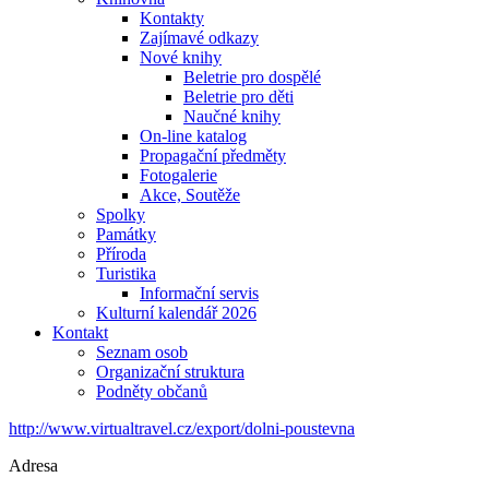
Kontakty
Zajímavé odkazy
Nové knihy
Beletrie pro dospělé
Beletrie pro děti
Naučné knihy
On-line katalog
Propagační předměty
Fotogalerie
Akce, Soutěže
Spolky
Památky
Příroda
Turistika
Informační servis
Kulturní kalendář 2026
Kontakt
Seznam osob
Organizační struktura
Podněty občanů
http://www.virtualtravel.cz/export/dolni-poustevna
Adresa