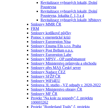
Revitalizace vybraných lokalit, Dolní
Poustevna
Revitalizace vybraných lokalit, Dolní
Poustevna, lokalita č. 1,3 a 4
Revitalizace vybraných lokalit, hřbitovy
Smlouvy MMR ČR
FRM
Smlouvy kotlíkové půjčky
Pomoc v energetické krizi
Smlouvy Euroregion Nisa
Smlouvy Enuma Elis s.r.o. Praha
Smlouvy Post Bellum o.p.s.
Smlouvy Euroregion Labe
Smlouvy MPSV - OP zaměstnanost
Smlouvy Ministerstvo průmyslu a obchodu
Smlouvy přes MAS Český sever
Smlouvy Nadace ČEZ
Smlouvy SFŽP ČR
Smlouvy WiFi4EU
Smlouva 3L studio - VZ odpady r. 2020-2022
Smlouvy Ministerstvo obrany ČR
Smlouvy MF ČR
Projekt "Na kole za sousedy" č. projektu
100693262
Projekt "Borderland Trails" č. projektu