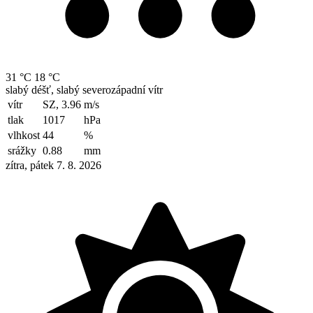
31 °C
18 °C
slabý déšť, slabý severozápadní vítr
vítr
SZ, 3.96
m/s
tlak
1017
hPa
vlhkost
44
%
srážky
0.88
mm
zítra, pátek 7. 8. 2026