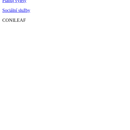
Plánuj výlety
Sociální služby
CONILEAF