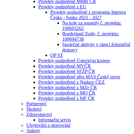
Projekty podpořené MMR ČR
Projekty podpořené z EU
Projekty podpořené z programu Interreg
Česko - Sasko 2021 - 2027
Na kole za sousedy č. projektu:
100693262
Borderland Trails, č. projektu:
100694738
Společné aktivity v rámci železniční
dopravy
OP ST
Projekty podpořené Ústeckým krajem
Projekty podpořené MVČR
Projekty podpořené SFŽP ČR
Projekty podpořené přes MAS Český sever
Projekty podpořené z Nadace ČEZ
Projekty podpořené z MZe ČR
Projekty podpořené z MO ČR
Projekty podpořené z MF ČR
Partnerství
Školství
Zdravotnictví
Informační servis
Ubytování a stravování
Ankety