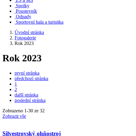
ZŠ a MŠ
Spolky
Poustevník
Odpady
Sportovní hala a turistika
Úvodní stránka
Fotogalerie
Rok 2023
Rok 2023
první stránka
předchozí stránka
1
2
další stránka
poslední stránka
Zobrazeno
1
-
30
ze 32
Zobrazit vše
Silvestrovský ohňostroj