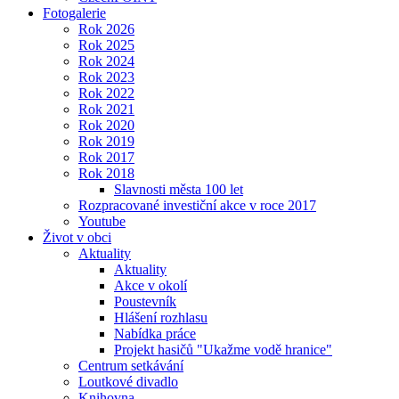
Fotogalerie
Rok 2026
Rok 2025
Rok 2024
Rok 2023
Rok 2022
Rok 2021
Rok 2020
Rok 2019
Rok 2017
Rok 2018
Slavnosti města 100 let
Rozpracované investiční akce v roce 2017
Youtube
Život v obci
Aktuality
Aktuality
Akce v okolí
Poustevník
Hlášení rozhlasu
Nabídka práce
Projekt hasičů "Ukažme vodě hranice"
Centrum setkávání
Loutkové divadlo
Knihovna