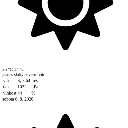
25 °C
14 °C
jasno, slabý severní vítr
vítr
S, 3.64
m/s
tlak
1022
hPa
vlhkost
44
%
sobota 8. 8. 2026