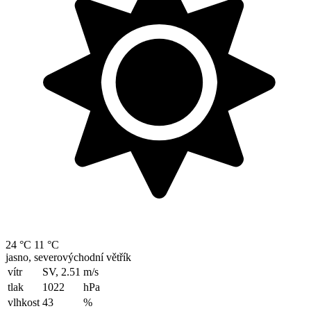
24 °C
11 °C
jasno, severovýchodní větřík
vítr
SV, 2.51
m/s
tlak
1022
hPa
vlhkost
43
%