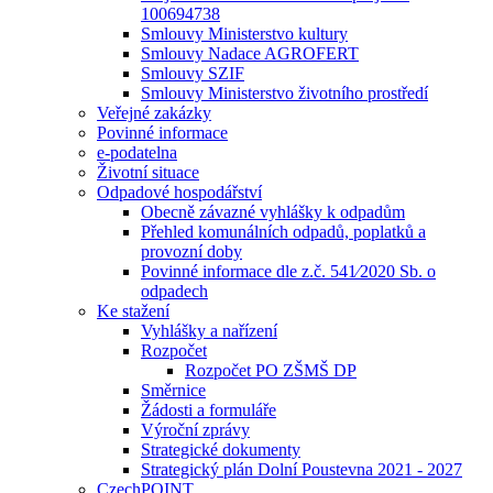
100694738
Smlouvy Ministerstvo kultury
Smlouvy Nadace AGROFERT
Smlouvy SZIF
Smlouvy Ministerstvo životního prostředí
Veřejné zakázky
Povinné informace
e-podatelna
Životní situace
Odpadové hospodářství
Obecně závazné vyhlášky k odpadům
Přehled komunálních odpadů, poplatků a
provozní doby
Povinné informace dle z.č. 541⁄2020 Sb. o
odpadech
Ke stažení
Vyhlášky a nařízení
Rozpočet
Rozpočet PO ZŠMŠ DP
Směrnice
Žádosti a formuláře
Výroční zprávy
Strategické dokumenty
Strategický plán Dolní Poustevna 2021 - 2027
CzechPOINT