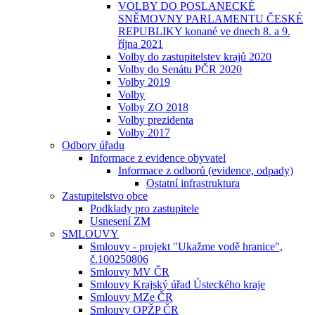
VOLBY DO POSLANECKÉ
SNĚMOVNY PARLAMENTU ČESKÉ
REPUBLIKY konané ve dnech 8. a 9.
října 2021
Volby do zastupitelstev krajů 2020
Volby do Senátu PČR 2020
Volby 2019
Volby
Volby ZO 2018
Volby prezidenta
Volby 2017
Odbory úřadu
Informace z evidence obyvatel
Informace z odborů (evidence, odpady)
Ostatní infrastruktura
Zastupitelstvo obce
Podklady pro zastupitele
Usnesení ZM
SMLOUVY
Smlouvy - projekt "Ukažme vodě hranice",
č.100250806
Smlouvy MV ČR
Smlouvy Krajský úřad Ústeckého kraje
Smlouvy MZe ČR
Smlouvy OPŽP ČR