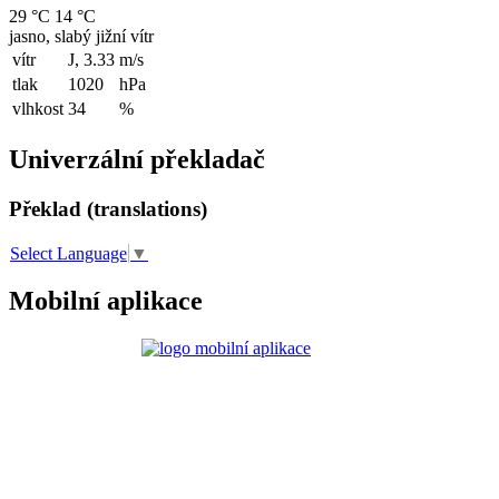
29 °C
14 °C
jasno, slabý jižní vítr
vítr
J, 3.33
m/s
tlak
1020
hPa
vlhkost
34
%
Univerzální překladač
Překlad (translations)
Select Language
▼
Mobilní aplikace