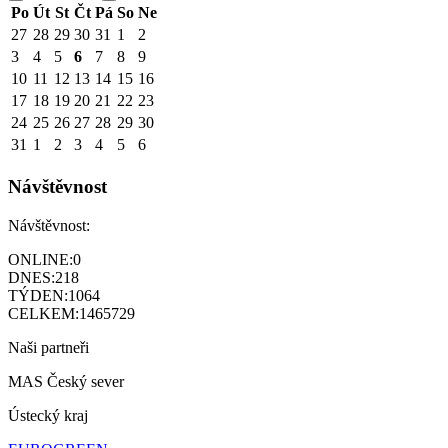
Po
Út
St
Čt
Pá
So
Ne
27
28
29
30
31
1
2
3
4
5
6
7
8
9
10
11
12
13
14
15
16
17
18
19
20
21
22
23
24
25
26
27
28
29
30
31
1
2
3
4
5
6
Návštěvnost
Návštěvnost:
ONLINE:
0
DNES:
218
TÝDEN:
1064
CELKEM:
1465729
Naši partneři
MAS Český sever
Ústecký kraj