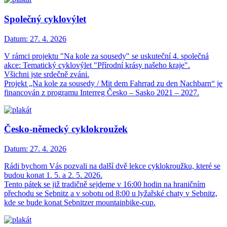
Společný cyklovýlet
Datum:
27. 4. 2026
V rámci projektu "Na kole za sousedy" se uskuteční 4. společná
akce: Tematický cyklovýlet "Přírodní krásy našeho kraje".
Všichni jste srdečně zváni.
Projekt „Na kole za sousedy / Mit dem Fahrrad zu den Nachbarn“ je
financován z programu Interreg Česko – Sasko 2021 – 2027.
Česko-německý cyklokroužek
Datum:
27. 4. 2026
Rádi bychom Vás pozvali na další dvě lekce cyklokroužku, které se
budou konat 1. 5. a 2. 5. 2026.
Tento pátek se již tradičně sejdeme v 16:00 hodin na hraničním
přechodu se Sebnitz a v sobotu od 8:00 u lyžařské chaty v Sebnitz,
kde se bude konat Sebnitzer mountainbike-cup.