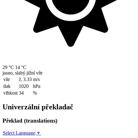
29 °C
14 °C
jasno, slabý jižní vítr
vítr
J, 3.33
m/s
tlak
1020
hPa
vlhkost
34
%
Univerzální překladač
Překlad (translations)
Select Language
▼