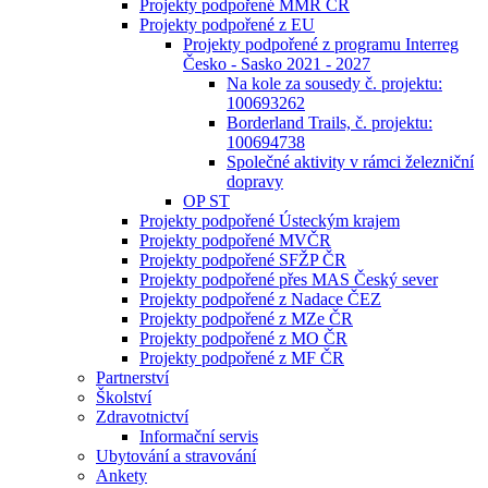
Projekty podpořené MMR ČR
Projekty podpořené z EU
Projekty podpořené z programu Interreg
Česko - Sasko 2021 - 2027
Na kole za sousedy č. projektu:
100693262
Borderland Trails, č. projektu:
100694738
Společné aktivity v rámci železniční
dopravy
OP ST
Projekty podpořené Ústeckým krajem
Projekty podpořené MVČR
Projekty podpořené SFŽP ČR
Projekty podpořené přes MAS Český sever
Projekty podpořené z Nadace ČEZ
Projekty podpořené z MZe ČR
Projekty podpořené z MO ČR
Projekty podpořené z MF ČR
Partnerství
Školství
Zdravotnictví
Informační servis
Ubytování a stravování
Ankety