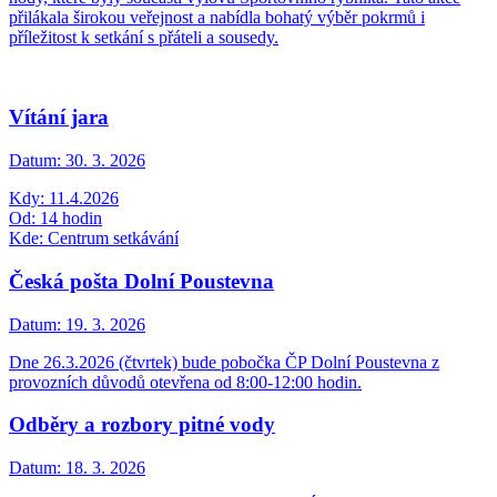
přilákala širokou veřejnost a nabídla bohatý výběr pokrmů i
příležitost k setkání s přáteli a sousedy.
Vítání jara
Datum:
30. 3. 2026
Kdy: 11.4.2026
Od: 14 hodin
Kde: Centrum setkávání
Česká pošta Dolní Poustevna
Datum:
19. 3. 2026
Dne 26.3.2026 (čtvrtek) bude pobočka ČP Dolní Poustevna z
provozních důvodů otevřena od 8:00-12:00 hodin.
Odběry a rozbory pitné vody
Datum:
18. 3. 2026