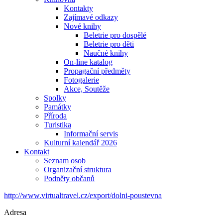
Kontakty
Zajímavé odkazy
Nové knihy
Beletrie pro dospělé
Beletrie pro děti
Naučné knihy
On-line katalog
Propagační předměty
Fotogalerie
Akce, Soutěže
Spolky
Památky
Příroda
Turistika
Informační servis
Kulturní kalendář 2026
Kontakt
Seznam osob
Organizační struktura
Podněty občanů
http://www.virtualtravel.cz/export/dolni-poustevna
Adresa