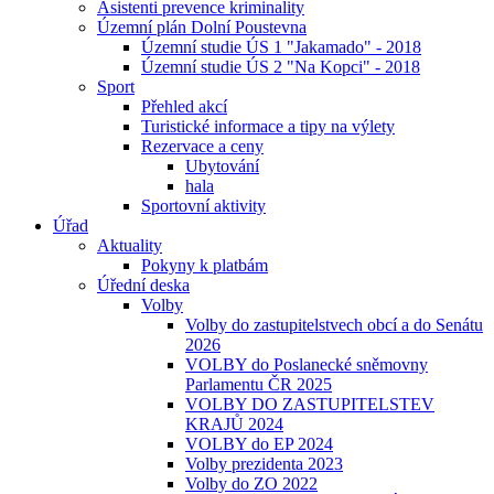
Asistenti prevence kriminality
Územní plán Dolní Poustevna
Územní studie ÚS 1 "Jakamado" - 2018
Územní studie ÚS 2 "Na Kopci" - 2018
Sport
Přehled akcí
Turistické informace a tipy na výlety
Rezervace a ceny
Ubytování
hala
Sportovní aktivity
Úřad
Aktuality
Pokyny k platbám
Úřední deska
Volby
Volby do zastupitelstvech obcí a do Senátu
2026
VOLBY do Poslanecké sněmovny
Parlamentu ČR 2025
VOLBY DO ZASTUPITELSTEV
KRAJŮ 2024
VOLBY do EP 2024
Volby prezidenta 2023
Volby do ZO 2022