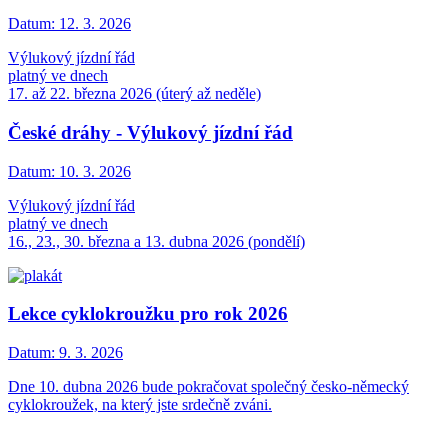
Datum:
12. 3. 2026
Výlukový jízdní řád
platný ve dnech
17. až 22. března 2026 (úterý až neděle)
České dráhy - Výlukový jízdní řád
Datum:
10. 3. 2026
Výlukový jízdní řád
platný ve dnech
16., 23., 30. března a 13. dubna 2026 (pondělí)
Lekce cyklokroužku pro rok 2026
Datum:
9. 3. 2026
Dne 10. dubna 2026 bude pokračovat společný česko-německý
cyklokroužek, na který jste srdečně zváni.