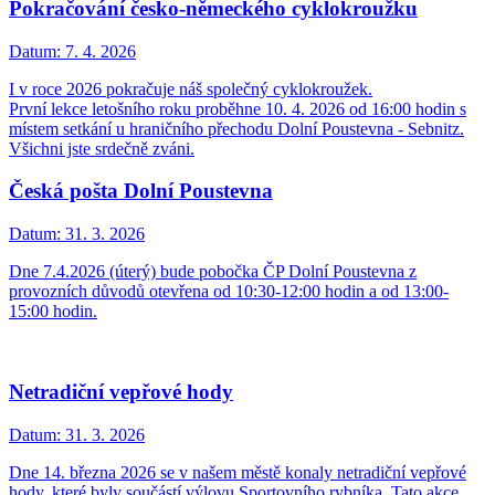
Pokračování česko-německého cyklokroužku
Datum:
7. 4. 2026
I v roce 2026 pokračuje náš společný cyklokroužek.
První lekce letošního roku proběhne 10. 4. 2026 od 16:00 hodin s
místem setkání u hraničního přechodu Dolní Poustevna - Sebnitz.
Všichni jste srdečně zváni.
Česká pošta Dolní Poustevna
Datum:
31. 3. 2026
Dne 7.4.2026 (úterý) bude pobočka ČP Dolní Poustevna z
provozních důvodů otevřena od 10:30-12:00 hodin a od 13:00-
15:00 hodin.
Netradiční vepřové hody
Datum:
31. 3. 2026
Dne 14. března 2026 se v našem městě konaly netradiční vepřové
hody, které byly součástí výlovu Sportovního rybníka. Tato akce