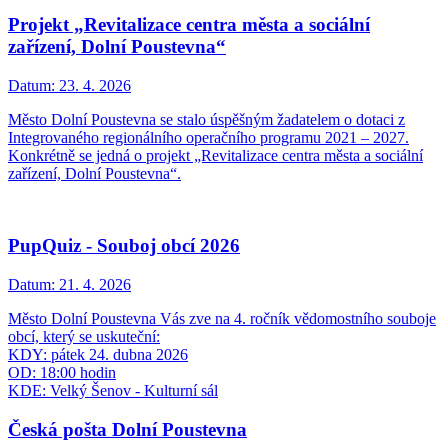
Projekt „Revitalizace centra města a sociální
zařízení, Dolní Poustevna“
Datum:
23. 4. 2026
Město Dolní Poustevna se stalo úspěšným žadatelem o dotaci z
Integrovaného regionálního operačního programu 2021 – 2027.
Konkrétně se jedná o projekt „Revitalizace centra města a sociální
zařízení, Dolní Poustevna“.
PupQuiz - Souboj obcí 2026
Datum:
21. 4. 2026
Město Dolní Poustevna Vás zve na 4. ročník vědomostního souboje
obcí, který se uskuteční:
KDY: pátek 24. dubna 2026
OD: 18:00 hodin
KDE: Velký Šenov - Kulturní sál
Česká pošta Dolní Poustevna