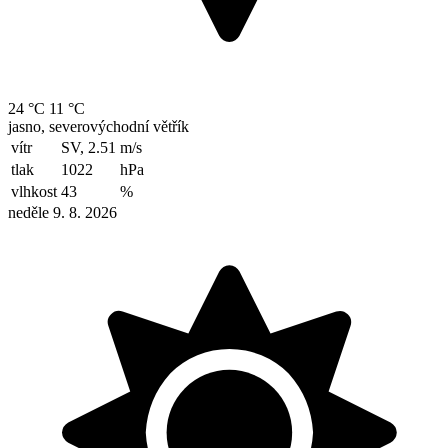
24 °C
11 °C
jasno, severovýchodní větřík
vítr
SV, 2.51
m/s
tlak
1022
hPa
vlhkost
43
%
neděle 9. 8. 2026