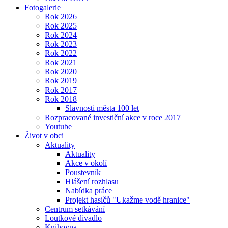
Fotogalerie
Rok 2026
Rok 2025
Rok 2024
Rok 2023
Rok 2022
Rok 2021
Rok 2020
Rok 2019
Rok 2017
Rok 2018
Slavnosti města 100 let
Rozpracované investiční akce v roce 2017
Youtube
Život v obci
Aktuality
Aktuality
Akce v okolí
Poustevník
Hlášení rozhlasu
Nabídka práce
Projekt hasičů "Ukažme vodě hranice"
Centrum setkávání
Loutkové divadlo
Knihovna