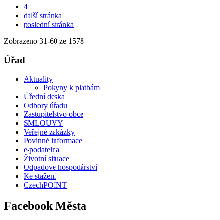
4
další stránka
poslední stránka
Zobrazeno
31
-
60
ze 1578
Úřad
Aktuality
Pokyny k platbám
Úřední deska
Odbory úřadu
Zastupitelstvo obce
SMLOUVY
Veřejné zakázky
Povinné informace
e-podatelna
Životní situace
Odpadové hospodářství
Ke stažení
CzechPOINT
Facebook Města