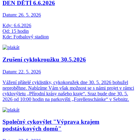
DEN DĚTÍ 6.6.2026
Datum:
26. 5. 2026
Kdy: 6.6.2026
Od: 15 hodin
Kde: Fotbalový stadion
Zrušení cyklokroužku 30.5.2026
Datum:
22. 5. 2026
Vážení přátelé cyklistiky, cykokoružek dne 30. 5. 2026 bohužel
neproběhne. Nabízíme Vám však možnost se s námi projet v rámci
cyklovýletu „Přírodní krásy našeho kraje“. Sraz bude dne 30. 5.
2026 od 10:00 hodin na parkovišti „Forellenschänke“ v Sebnitz.
Společný cykovýlet "Výprava krajem
podstávkových domů"