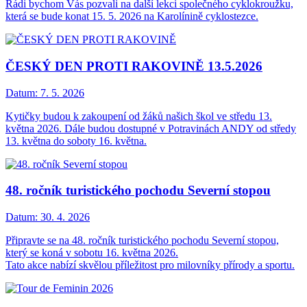
Rádi bychom Vás pozvali na další lekci společného cyklokroužku,
která se bude konat 15. 5. 2026 na Karolínině cyklostezce.
ČESKÝ DEN PROTI RAKOVINĚ 13.5.2026
Datum:
7. 5. 2026
Kytičky budou k zakoupení od žáků našich škol ve středu 13.
května 2026. Dále budou dostupné v Potravinách ANDY od středy
13. května do soboty 16. května.
48. ročník turistického pochodu Severní stopou
Datum:
30. 4. 2026
Připravte se na 48. ročník turistického pochodu Severní stopou,
který se koná v sobotu 16. května 2026.
Tato akce nabízí skvělou příležitost pro milovníky přírody a sportu.