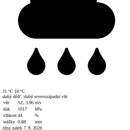
31 °C
18 °C
slabý déšť, slabý severozápadní vítr
vítr
SZ, 3.96
m/s
tlak
1017
hPa
vlhkost
44
%
srážky
0.88
mm
zítra, pátek 7. 8. 2026