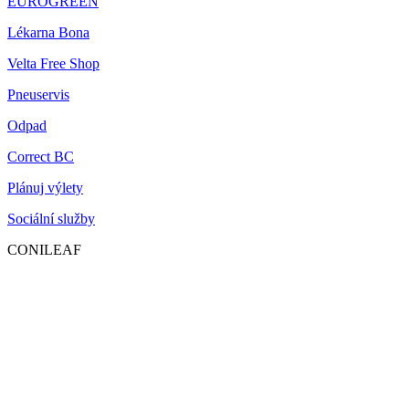
EUROGREEN
Lékarna Bona
Velta Free Shop
Pneuservis
Odpad
Correct BC
Plánuj výlety
Sociální služby
CONILEAF