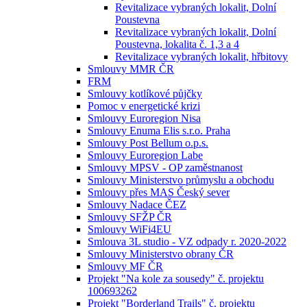
Revitalizace vybraných lokalit, Dolní
Poustevna
Revitalizace vybraných lokalit, Dolní
Poustevna, lokalita č. 1,3 a 4
Revitalizace vybraných lokalit, hřbitovy
Smlouvy MMR ČR
FRM
Smlouvy kotlíkové půjčky
Pomoc v energetické krizi
Smlouvy Euroregion Nisa
Smlouvy Enuma Elis s.r.o. Praha
Smlouvy Post Bellum o.p.s.
Smlouvy Euroregion Labe
Smlouvy MPSV - OP zaměstnanost
Smlouvy Ministerstvo průmyslu a obchodu
Smlouvy přes MAS Český sever
Smlouvy Nadace ČEZ
Smlouvy SFŽP ČR
Smlouvy WiFi4EU
Smlouva 3L studio - VZ odpady r. 2020-2022
Smlouvy Ministerstvo obrany ČR
Smlouvy MF ČR
Projekt "Na kole za sousedy" č. projektu
100693262
Projekt "Borderland Trails" č. projektu