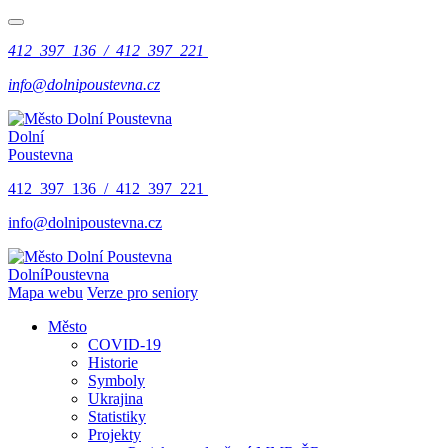
412 397 136 / 412 397 221
info@dolnipoustevna.cz
Dolní
Poustevna
412 397 136 / 412 397 221
info@dolnipoustevna.cz
Dolní
Poustevna
Mapa webu
Verze pro seniory
Město
COVID-19
Historie
Symboly
Ukrajina
Statistiky
Projekty