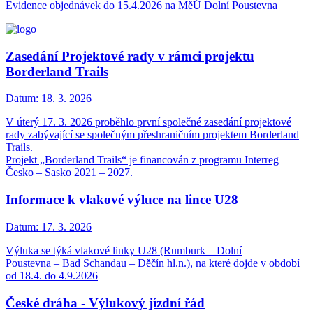
Evidence objednávek do 15.4.2026 na MěÚ Dolní Poustevna
Zasedání Projektové rady v rámci projektu
Borderland Trails
Datum:
18. 3. 2026
V úterý 17. 3. 2026 proběhlo první společné zasedání projektové
rady zabývající se společným přeshraničním projektem Borderland
Trails.
Projekt „Borderland Trails“ je financován z programu Interreg
Česko – Sasko 2021 – 2027.
Informace k vlakové výluce na lince U28
Datum:
17. 3. 2026
Výluka se týká vlakové linky U28 (Rumburk – Dolní
Poustevna – Bad Schandau – Děčín hl.n.), na které dojde v období
od 18.4. do 4.9.2026
České dráha - Výlukový jízdní řád