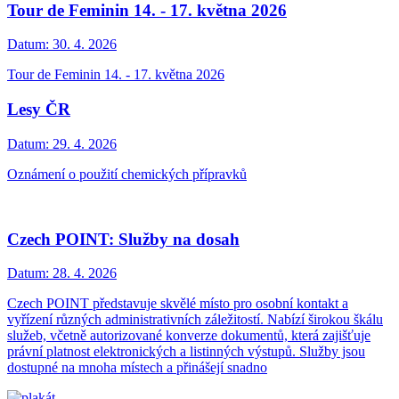
Tour de Feminin 14. - 17. května 2026
Datum:
30. 4. 2026
Tour de Feminin 14. - 17. května 2026
Lesy ČR
Datum:
29. 4. 2026
Oznámení o použití chemických přípravků
Czech POINT: Služby na dosah
Datum:
28. 4. 2026
Czech POINT představuje skvělé místo pro osobní kontakt a
vyřízení různých administrativních záležitostí. Nabízí širokou škálu
služeb, včetně autorizované konverze dokumentů, která zajišťuje
právní platnost elektronických a listinných výstupů. Služby jsou
dostupné na mnoha místech a přinášejí snadno