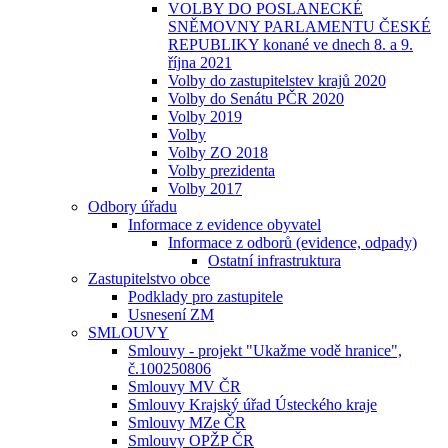
VOLBY DO POSLANECKÉ
SNĚMOVNY PARLAMENTU ČESKÉ
REPUBLIKY konané ve dnech 8. a 9.
října 2021
Volby do zastupitelstev krajů 2020
Volby do Senátu PČR 2020
Volby 2019
Volby
Volby ZO 2018
Volby prezidenta
Volby 2017
Odbory úřadu
Informace z evidence obyvatel
Informace z odborů (evidence, odpady)
Ostatní infrastruktura
Zastupitelstvo obce
Podklady pro zastupitele
Usnesení ZM
SMLOUVY
Smlouvy - projekt "Ukažme vodě hranice",
č.100250806
Smlouvy MV ČR
Smlouvy Krajský úřad Ústeckého kraje
Smlouvy MZe ČR
Smlouvy OPŽP ČR