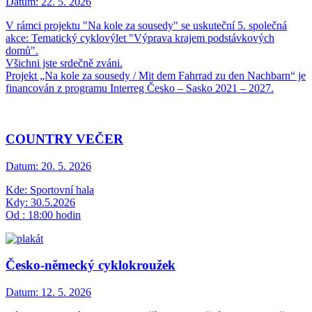
Datum:
22. 5. 2026
V rámci projektu "Na kole za sousedy" se uskuteční 5. společná
akce: Tematický cyklovýlet "Výprava krajem podstávkových
domů".
Všichni jste srdečně zváni.
Projekt „Na kole za sousedy / Mit dem Fahrrad zu den Nachbarn“ je
financován z programu Interreg Česko – Sasko 2021 – 2027.
COUNTRY VEČER
Datum:
20. 5. 2026
Kde: Sportovní hala
Kdy: 30.5.2026
Od : 18:00 hodin
Česko-německý cyklokroužek
Datum:
12. 5. 2026