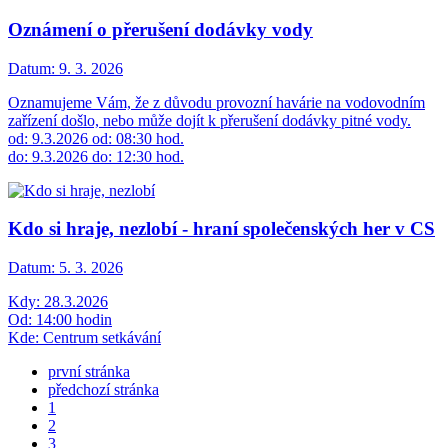
Oznámení o přerušení dodávky vody
Datum:
9. 3. 2026
Oznamujeme Vám, že z důvodu provozní havárie na vodovodním
zařízení došlo, nebo může dojít k přerušení dodávky pitné vody.
od: 9.3.2026 od: 08:30 hod.
do: 9.3.2026 do: 12:30 hod.
Kdo si hraje, nezlobí - hraní společenských her v CS
Datum:
5. 3. 2026
Kdy: 28.3.2026
Od: 14:00 hodin
Kde: Centrum setkávání
první stránka
předchozí stránka
1
2
3