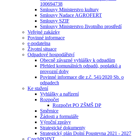
100694738
Smlouvy Ministerstvo kultury
Smlouvy Nadace AGROFERT
Smlouvy SZIF
Smlouvy Ministerstvo životního prostředí
Veřejné zakázky
Povinné informace
e-podatelna
Životní situace
Odpadové hospodářství
Obecně závazné vyhlášky k odpadům
Přehled komunálních odpadů, poplatků a
provozní doby
Povinné informace dle z.č. 541⁄2020 Sb. o
odpadech
Ke stažení
Vyhlášky a nařízení
Rozpočet
Rozpočet PO ZŠMŠ DP
Směrnice
Žádosti a formuláře
Výroční zprávy
Strategické dokumenty
Strategický plán Dolní Poustevna 2021 - 2027
CzechPOINT