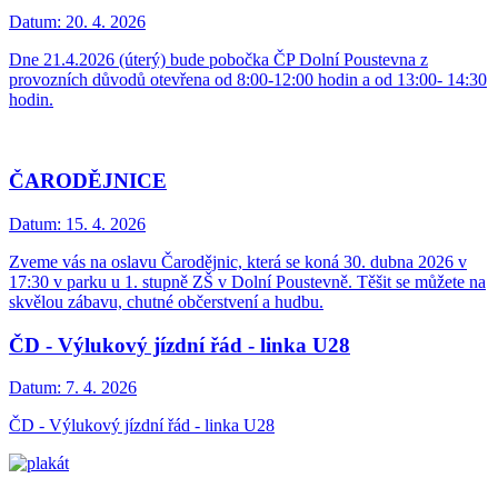
Datum:
20. 4. 2026
Dne 21.4.2026 (úterý) bude pobočka ČP Dolní Poustevna z
provozních důvodů otevřena od 8:00-12:00 hodin a od 13:00- 14:30
hodin.
ČARODĚJNICE
Datum:
15. 4. 2026
Zveme vás na oslavu Čarodějnic, která se koná 30. dubna 2026 v
17:30 v parku u 1. stupně ZŠ v Dolní Poustevně. Těšit se můžete na
skvělou zábavu, chutné občerstvení a hudbu.
ČD - Výlukový jízdní řád - linka U28
Datum:
7. 4. 2026
ČD - Výlukový jízdní řád - linka U28