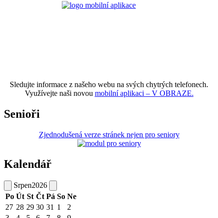
Sledujte informace z našeho webu na svých chytrých telefonech.
Využívejte naši novou
mobilní aplikaci – V OBRAZE.
Senioři
Zjednodušená verze stránek nejen pro seniory
Kalendář
Srpen
2026
Po
Út
St
Čt
Pá
So
Ne
27
28
29
30
31
1
2
3
4
5
6
7
8
9