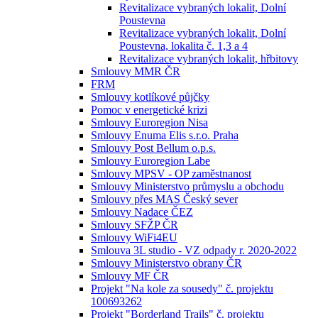
Revitalizace vybraných lokalit, Dolní
Poustevna
Revitalizace vybraných lokalit, Dolní
Poustevna, lokalita č. 1,3 a 4
Revitalizace vybraných lokalit, hřbitovy
Smlouvy MMR ČR
FRM
Smlouvy kotlíkové půjčky
Pomoc v energetické krizi
Smlouvy Euroregion Nisa
Smlouvy Enuma Elis s.r.o. Praha
Smlouvy Post Bellum o.p.s.
Smlouvy Euroregion Labe
Smlouvy MPSV - OP zaměstnanost
Smlouvy Ministerstvo průmyslu a obchodu
Smlouvy přes MAS Český sever
Smlouvy Nadace ČEZ
Smlouvy SFŽP ČR
Smlouvy WiFi4EU
Smlouva 3L studio - VZ odpady r. 2020-2022
Smlouvy Ministerstvo obrany ČR
Smlouvy MF ČR
Projekt "Na kole za sousedy" č. projektu
100693262
Projekt "Borderland Trails" č. projektu