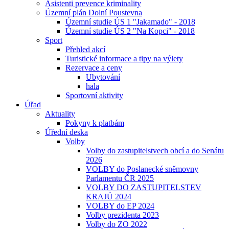
Asistenti prevence kriminality
Územní plán Dolní Poustevna
Územní studie ÚS 1 "Jakamado" - 2018
Územní studie ÚS 2 "Na Kopci" - 2018
Sport
Přehled akcí
Turistické informace a tipy na výlety
Rezervace a ceny
Ubytování
hala
Sportovní aktivity
Úřad
Aktuality
Pokyny k platbám
Úřední deska
Volby
Volby do zastupitelstvech obcí a do Senátu
2026
VOLBY do Poslanecké sněmovny
Parlamentu ČR 2025
VOLBY DO ZASTUPITELSTEV
KRAJŮ 2024
VOLBY do EP 2024
Volby prezidenta 2023
Volby do ZO 2022