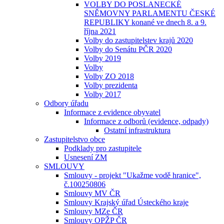
VOLBY DO POSLANECKÉ
SNĚMOVNY PARLAMENTU ČESKÉ
REPUBLIKY konané ve dnech 8. a 9.
října 2021
Volby do zastupitelstev krajů 2020
Volby do Senátu PČR 2020
Volby 2019
Volby
Volby ZO 2018
Volby prezidenta
Volby 2017
Odbory úřadu
Informace z evidence obyvatel
Informace z odborů (evidence, odpady)
Ostatní infrastruktura
Zastupitelstvo obce
Podklady pro zastupitele
Usnesení ZM
SMLOUVY
Smlouvy - projekt "Ukažme vodě hranice",
č.100250806
Smlouvy MV ČR
Smlouvy Krajský úřad Ústeckého kraje
Smlouvy MZe ČR
Smlouvy OPŽP ČR