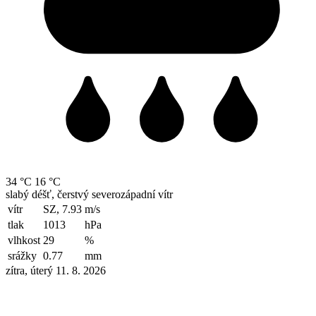
34 °C
16 °C
slabý déšť, čerstvý severozápadní vítr
vítr
SZ, 7.93
m/s
tlak
1013
hPa
vlhkost
29
%
srážky
0.77
mm
zítra, úterý 11. 8. 2026