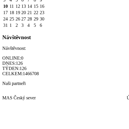
10
11
12
13
14
15
16
17
18
19
20
21
22
23
24
25
26
27
28
29
30
31
1
2
3
4
5
6
Návštěvnost
Návštěvnost:
ONLINE:
0
DNES:
126
TÝDEN:
126
CELKEM:
1466708
Naši partneři
MAS Český sever
Ú