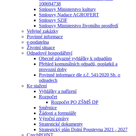
100694738
Smlouvy Ministerstvo kultury
Smlouvy Nadace AGROFERT
Smlouvy SZIF
Smlouvy Ministerstvo životního prostředí
Veřejné zakázky
Povinné informace
e-podatelna
Životní situace
Odpadové hospodářství
Obecně závazné vyhlášky k odpadům
Přehled komunálních odpadů, poplatků a
provozní doby
Povinné informace dle z.č. 541⁄2020 Sb. o
odpadech
Ke stažení
Vyhlášky a nařízení
Rozpočet
Rozpočet PO ZŠMŠ DP
Směrnice
Žádosti a formuláře
Výroční zprávy
Strategické dokumenty
Strategický plán Dolní Poustevna 2021 - 2027
CzechPOINT