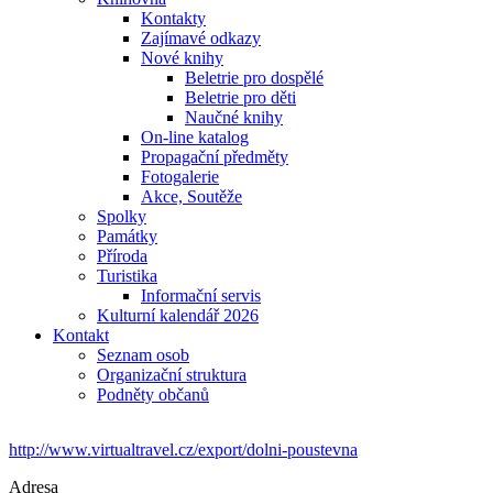
Kontakty
Zajímavé odkazy
Nové knihy
Beletrie pro dospělé
Beletrie pro děti
Naučné knihy
On-line katalog
Propagační předměty
Fotogalerie
Akce, Soutěže
Spolky
Památky
Příroda
Turistika
Informační servis
Kulturní kalendář 2026
Kontakt
Seznam osob
Organizační struktura
Podněty občanů
http://www.virtualtravel.cz/export/dolni-poustevna
Adresa