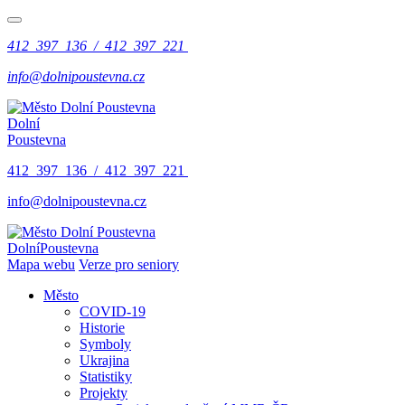
412 397 136 / 412 397 221
info@dolnipoustevna.cz
Dolní
Poustevna
412 397 136 / 412 397 221
info@dolnipoustevna.cz
Dolní
Poustevna
Mapa webu
Verze pro seniory
Město
COVID-19
Historie
Symboly
Ukrajina
Statistiky
Projekty