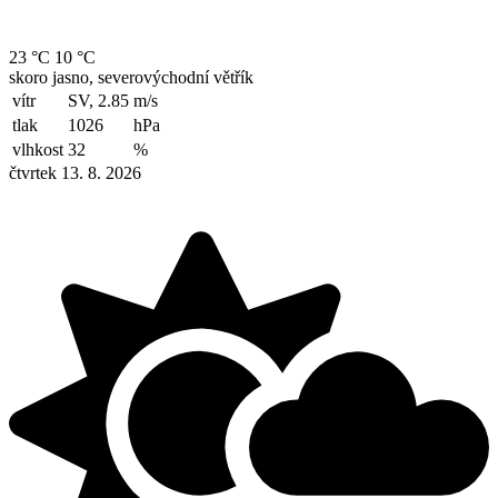
23 °C
10 °C
skoro jasno, severovýchodní větřík
vítr
SV, 2.85
m/s
tlak
1026
hPa
vlhkost
32
%
čtvrtek 13. 8. 2026