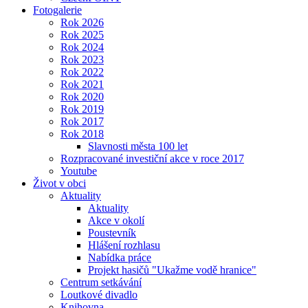
Fotogalerie
Rok 2026
Rok 2025
Rok 2024
Rok 2023
Rok 2022
Rok 2021
Rok 2020
Rok 2019
Rok 2017
Rok 2018
Slavnosti města 100 let
Rozpracované investiční akce v roce 2017
Youtube
Život v obci
Aktuality
Aktuality
Akce v okolí
Poustevník
Hlášení rozhlasu
Nabídka práce
Projekt hasičů "Ukažme vodě hranice"
Centrum setkávání
Loutkové divadlo
Knihovna