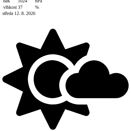
tlak
1024
hPa
vlhkost
37
%
středa 12. 8. 2026