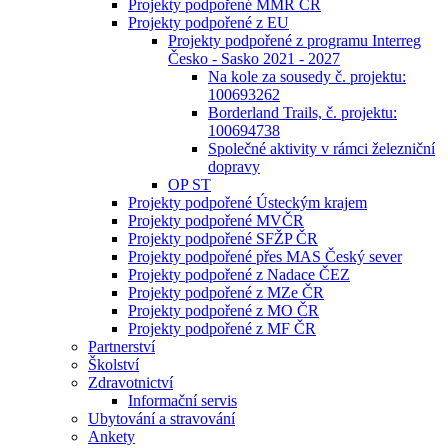
Projekty podpořené MMR ČR
Projekty podpořené z EU
Projekty podpořené z programu Interreg
Česko - Sasko 2021 - 2027
Na kole za sousedy č. projektu:
100693262
Borderland Trails, č. projektu:
100694738
Společné aktivity v rámci železniční
dopravy
OP ST
Projekty podpořené Ústeckým krajem
Projekty podpořené MVČR
Projekty podpořené SFŽP ČR
Projekty podpořené přes MAS Český sever
Projekty podpořené z Nadace ČEZ
Projekty podpořené z MZe ČR
Projekty podpořené z MO ČR
Projekty podpořené z MF ČR
Partnerství
Školství
Zdravotnictví
Informační servis
Ubytování a stravování
Ankety