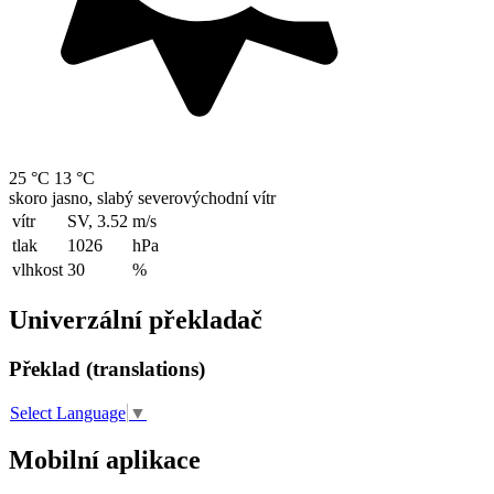
25 °C
13 °C
skoro jasno, slabý severovýchodní vítr
vítr
SV, 3.52
m/s
tlak
1026
hPa
vlhkost
30
%
Univerzální překladač
Překlad (translations)
Select Language
▼
Mobilní aplikace