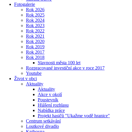
Fotogalerie
Rok 2026
Rok 2025
Rok 2024
Rok 2023
Rok 2022
Rok 2021
Rok 2020
Rok 2019
Rok 2017
Rok 2018
Slavnosti města 100 let
Rozpracované investiční akce v roce 2017
Youtube
Život v obci
Aktuality
Aktuality
Akce v okolí
Poustevník
Hlášení rozhlasu
Nabídka práce
Projekt hasičů "Ukažme vodě hranice"
Centrum setkávání
Loutkové divadlo
Knihovna