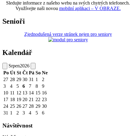
Sledujte informace z našeho webu na svých chytrých telefonech.
Využívejte naši novou
mobilní aplikaci – V OBRAZE.
Senioři
Zjednodušená verze stránek nejen pro seniory
Kalendář
Srpen
2026
Po
Út
St
Čt
Pá
So
Ne
27
28
29
30
31
1
2
3
4
5
6
7
8
9
10
11
12
13
14
15
16
17
18
19
20
21
22
23
24
25
26
27
28
29
30
31
1
2
3
4
5
6
Návštěvnost