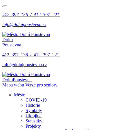
412 397 136 / 412 397 221
info@dolnipoustevna.cz
Dolní
Poustevna
412 397 136 / 412 397 221
info@dolnipoustevna.cz
Dolní
Poustevna
Mapa webu
Verze pro seniory
Město
COVID-19
Historie
Symboly
Ukrajina
Statistiky
Projekty