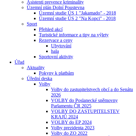
Asistenti prevence kriminality
Územní plán Dolní Poustevna
Územní studie ÚS 1 "Jakamado" - 2018
Územní studie ÚS 2 "Na Kopci" - 2018
Sport
Přehled akcí
Turistické informace a tipy na výlety
Rezervace a ceny
Ubytování
hala
Sportovní aktivity
Úřad
Aktuality
Pokyny k platbám
Úřední deska
Volby
Volby do zastupitelstvech obcí a do Senátu
2026
VOLBY do Poslanecké sněmovny
Parlamentu ČR 2025
VOLBY DO ZASTUPITELSTEV
KRAJŮ 2024
VOLBY do EP 2024
Volby prezidenta 2023
Volby do ZO 2022