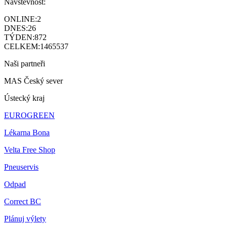
Návštěvnost:
ONLINE:
2
DNES:
26
TÝDEN:
872
CELKEM:
1465537
Naši partneři
MAS Český sever
Ústecký kraj
EUROGREEN
Lékarna Bona
Velta Free Shop
Pneuservis
Odpad
Correct BC
Plánuj výlety