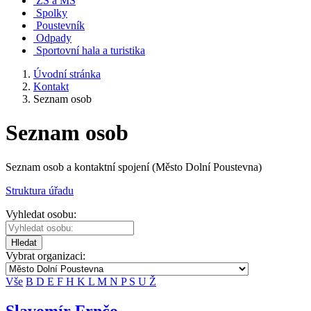
ZŠ a MŠ
Spolky
Poustevník
Odpady
Sportovní hala a turistika
Úvodní stránka
Kontakt
Seznam osob
Seznam osob
Seznam osob a kontaktní spojení (Město Dolní Poustevna)
Struktura úřadu
Vyhledat osobu:
Hledat
Vybrat organizaci:
Vše
B
D
E
F
H
K
L
M
N
P
S
U
Ž
Slavomír Frnčo