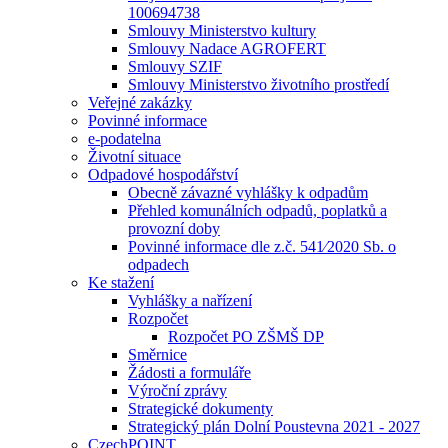
100694738
Smlouvy Ministerstvo kultury
Smlouvy Nadace AGROFERT
Smlouvy SZIF
Smlouvy Ministerstvo životního prostředí
Veřejné zakázky
Povinné informace
e-podatelna
Životní situace
Odpadové hospodářství
Obecně závazné vyhlášky k odpadům
Přehled komunálních odpadů, poplatků a
provozní doby
Povinné informace dle z.č. 541⁄2020 Sb. o
odpadech
Ke stažení
Vyhlášky a nařízení
Rozpočet
Rozpočet PO ZŠMŠ DP
Směrnice
Žádosti a formuláře
Výroční zprávy
Strategické dokumenty
Strategický plán Dolní Poustevna 2021 - 2027
CzechPOINT