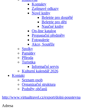
Kontakty
Zajímavé odkazy
Nové knihy
Beletrie pro dospělé
Beletrie pro děti
Naučné knihy
On-line katalog
Propagační předměty
Fotogalerie
Akce, Soutěže
Spolky
Památky
Příroda
Turistika
Informační servis
Kulturní kalendář 2026
Kontakt
Seznam osob
Organizační struktura
Podněty občanů
http://www.virtualtravel.cz/export/dolni-poustevna
Adresa