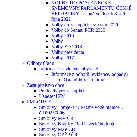
VOLBY DO POSLANECKÉ
SNĚMOVNY PARLAMENTU ČESKÉ
REPUBLIKY konané ve dnech 8. a 9.
října 2021
Volby do zastupitelstev krajů 2020
Volby do Senátu PČR 2020
Volby 2019
Volby
Volby ZO 2018
Volby prezidenta
Volby 2017
Odbory úřadu
Informace z evidence obyvatel
Informace z odborů (evidence, odpady)
Ostatní infrastruktura
Zastupitelstvo obce
Podklady pro zastupitele
Usnesení ZM
SMLOUVY
Smlouvy - projekt "Ukažme vodě hranice",
č.100250806
Smlouvy MV ČR
Smlouvy Krajský úřad Ústeckého kraje
Smlouvy MZe ČR
Smlouvy OPŽP ČR