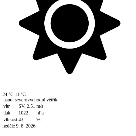
24 °C
11 °C
jasno, severovýchodní větřík
vítr
SV, 2.51
m/s
tlak
1022
hPa
vlhkost
43
%
neděle 9. 8. 2026