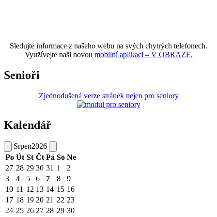
Sledujte informace z našeho webu na svých chytrých telefonech.
Využívejte naši novou
mobilní aplikaci – V OBRAZE.
Senioři
Zjednodušená verze stránek nejen pro seniory
Kalendář
Srpen
2026
Po
Út
St
Čt
Pá
So
Ne
27
28
29
30
31
1
2
3
4
5
6
7
8
9
10
11
12
13
14
15
16
17
18
19
20
21
22
23
24
25
26
27
28
29
30