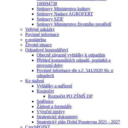
100694738
Smlouvy Ministerstvo kultury
Smlouvy Nadace AGROFERT
Smlouvy SZIF
Smlouvy Ministerstvo životního prostředí
Veřejné zakázky
Povinné informace
e-podatelna
Životní situace
Odpadové hospodářství
Obecně závazné vyhlášky k odpadům
Přehled komunálních odpadů, poplatků a
provozní doby
Povinné informace dle z.č. 541⁄2020 Sb. o
odpadech
Ke stažení
Vyhlášky a nařízení
Rozpočet
Rozpočet PO ZŠMŠ DP
Směrnice
Žádosti a formuláře
Výroční zprávy
Strategické dokumenty
Strategický plán Dolní Poustevna 2021 - 2027
CzechPOINT