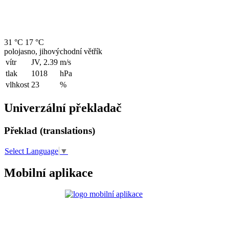
31 °C
17 °C
polojasno, jihovýchodní větřík
vítr
JV, 2.39
m/s
tlak
1018
hPa
vlhkost
23
%
Univerzální překladač
Překlad (translations)
Select Language
▼
Mobilní aplikace