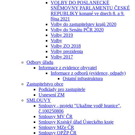
VOLBY DO POSLANECKÉ
SNĚMOVNY PARLAMENTU ČESKÉ
REPUBLIKY konané ve dnech 8. a 9.
října 2021
Volby do zastupitelstev krajů 2020
Volby do Senátu PČR 2020
Volby 2019
Volby
Volby ZO 2018
Volby prezidenta
Volby 2017
Odbory úřadu
Informace z evidence obyvatel
Informace z odborů (evidence, odpady)
Ostatní infrastruktura
Zastupitelstvo obce
Podklady pro zastupitele
Usnesení ZM
SMLOUVY
Smlouvy - projekt "Ukažme vodě hranice",
č.100250806
Smlouvy MV ČR
Smlouvy Krajský úřad Ústeckého kraje
Smlouvy MZe ČR
Smlouvy OPŽP ČR