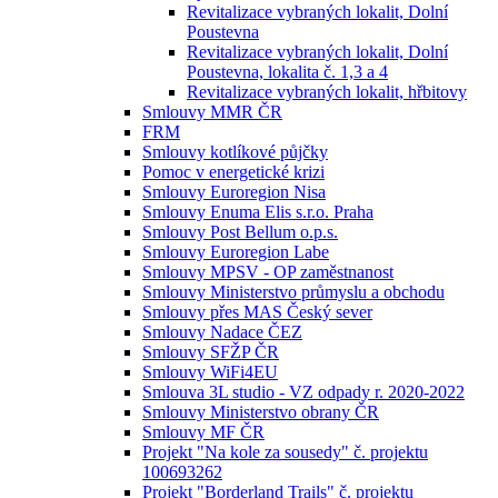
Revitalizace vybraných lokalit, Dolní
Poustevna
Revitalizace vybraných lokalit, Dolní
Poustevna, lokalita č. 1,3 a 4
Revitalizace vybraných lokalit, hřbitovy
Smlouvy MMR ČR
FRM
Smlouvy kotlíkové půjčky
Pomoc v energetické krizi
Smlouvy Euroregion Nisa
Smlouvy Enuma Elis s.r.o. Praha
Smlouvy Post Bellum o.p.s.
Smlouvy Euroregion Labe
Smlouvy MPSV - OP zaměstnanost
Smlouvy Ministerstvo průmyslu a obchodu
Smlouvy přes MAS Český sever
Smlouvy Nadace ČEZ
Smlouvy SFŽP ČR
Smlouvy WiFi4EU
Smlouva 3L studio - VZ odpady r. 2020-2022
Smlouvy Ministerstvo obrany ČR
Smlouvy MF ČR
Projekt "Na kole za sousedy" č. projektu
100693262
Projekt "Borderland Trails" č. projektu