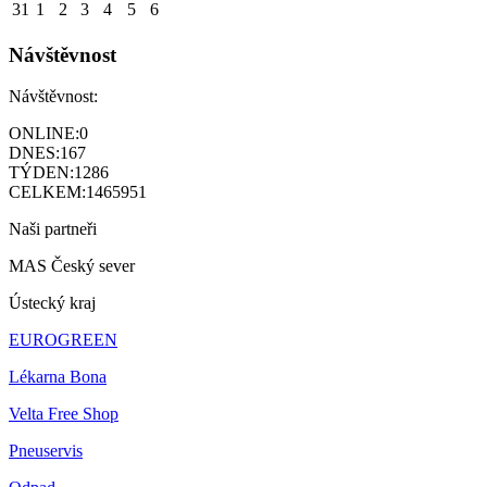
31
1
2
3
4
5
6
Návštěvnost
Návštěvnost:
ONLINE:
0
DNES:
167
TÝDEN:
1286
CELKEM:
1465951
Naši partneři
MAS Český sever
Ústecký kraj
EUROGREEN
Lékarna Bona
Velta Free Shop
Pneuservis