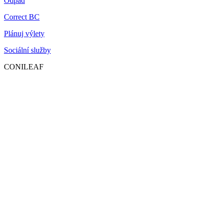
Odpad
Correct BC
Plánuj výlety
Sociální služby
CONILEAF