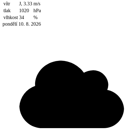
vítr
J, 3.33
m/s
tlak
1020
hPa
vlhkost
34
%
pondělí 10. 8. 2026