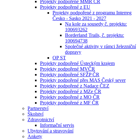
Projekty podpořené MMR ČR
Projekty podpořené z EU
Projekty podpořené z programu Interreg
Česko - Sasko 2021 - 2027
Na kole za sousedy č. projektu:
100693262
Borderland Trails, č. projektu:
100694738
Společné aktivity v rámci železniční
dopravy
OP ST
Projekty podpořené Ústeckým krajem
Projekty podpořené MVČR
Projekty podpořené SFŽP ČR
Projekty podpořené přes MAS Český sever
Projekty podpořené z Nadace ČEZ
Projekty podpořené z MZe ČR
Projekty podpořené z MO ČR
Projekty podpořené z MF ČR
Partnerství
Školství
Zdravotnictví
Informační servis
Ubytování a stravování
Ankety