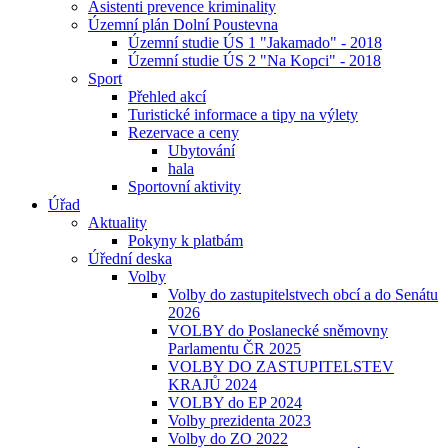
Asistenti prevence kriminality
Územní plán Dolní Poustevna
Územní studie ÚS 1 "Jakamado" - 2018
Územní studie ÚS 2 "Na Kopci" - 2018
Sport
Přehled akcí
Turistické informace a tipy na výlety
Rezervace a ceny
Ubytování
hala
Sportovní aktivity
Úřad
Aktuality
Pokyny k platbám
Úřední deska
Volby
Volby do zastupitelstvech obcí a do Senátu
2026
VOLBY do Poslanecké sněmovny
Parlamentu ČR 2025
VOLBY DO ZASTUPITELSTEV
KRAJŮ 2024
VOLBY do EP 2024
Volby prezidenta 2023
Volby do ZO 2022