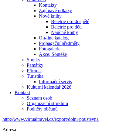
Kontakty
Zajímavé odkazy
Nové knihy
Beletrie pro dospělé
Beletrie pro děti
Naučné knihy
On-line katalog
Propagační předměty
Fotogalerie
Akce, Soutěže
Spolky
Památky
Příroda
Turistika
Informační servis
Kulturní kalendář 2026
Kontakt
Seznam osob
Organizační struktura
Podněty občanů
http://www.virtualtravel.cz/export/dolni-poustevna
Adresa