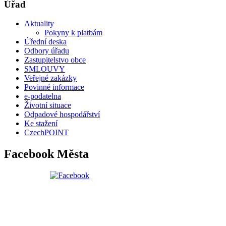
Úřad
Aktuality
Pokyny k platbám
Úřední deska
Odbory úřadu
Zastupitelstvo obce
SMLOUVY
Veřejné zakázky
Povinné informace
e-podatelna
Životní situace
Odpadové hospodářství
Ke stažení
CzechPOINT
Facebook Města