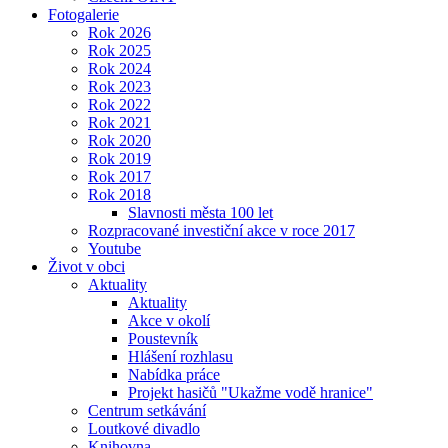
Fotogalerie
Rok 2026
Rok 2025
Rok 2024
Rok 2023
Rok 2022
Rok 2021
Rok 2020
Rok 2019
Rok 2017
Rok 2018
Slavnosti města 100 let
Rozpracované investiční akce v roce 2017
Youtube
Život v obci
Aktuality
Aktuality
Akce v okolí
Poustevník
Hlášení rozhlasu
Nabídka práce
Projekt hasičů "Ukažme vodě hranice"
Centrum setkávání
Loutkové divadlo
Knihovna