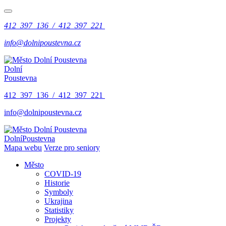
412 397 136 / 412 397 221
info@dolnipoustevna.cz
Dolní
Poustevna
412 397 136 / 412 397 221
info@dolnipoustevna.cz
Dolní
Poustevna
Mapa webu
Verze pro seniory
Město
COVID-19
Historie
Symboly
Ukrajina
Statistiky
Projekty