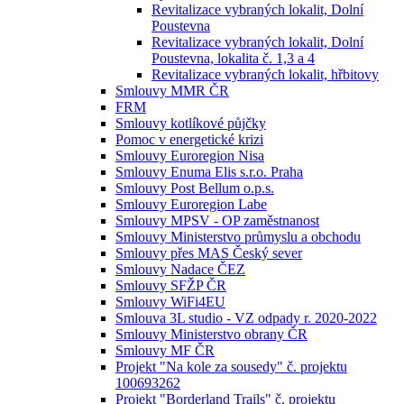
Revitalizace vybraných lokalit, Dolní
Poustevna
Revitalizace vybraných lokalit, Dolní
Poustevna, lokalita č. 1,3 a 4
Revitalizace vybraných lokalit, hřbitovy
Smlouvy MMR ČR
FRM
Smlouvy kotlíkové půjčky
Pomoc v energetické krizi
Smlouvy Euroregion Nisa
Smlouvy Enuma Elis s.r.o. Praha
Smlouvy Post Bellum o.p.s.
Smlouvy Euroregion Labe
Smlouvy MPSV - OP zaměstnanost
Smlouvy Ministerstvo průmyslu a obchodu
Smlouvy přes MAS Český sever
Smlouvy Nadace ČEZ
Smlouvy SFŽP ČR
Smlouvy WiFi4EU
Smlouva 3L studio - VZ odpady r. 2020-2022
Smlouvy Ministerstvo obrany ČR
Smlouvy MF ČR
Projekt "Na kole za sousedy" č. projektu
100693262
Projekt "Borderland Trails" č. projektu