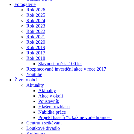
Fotogalerie
Rok 2026
Rok 2025
Rok 2024
Rok 2023
Rok 2022
Rok 2021
Rok 2020
Rok 2019
Rok 2017
Rok 2018
Slavnosti města 100 let
Rozpracované investiční akce v roce 2017
Youtube
Život v obci
Aktuality
Aktuality
Akce v okolí
Poustevník
Hlášení rozhlasu
Nabídka práce
Projekt hasičů "Ukažme vodě hranice"
Centrum setkávání
Loutkové divadlo
Knihovna