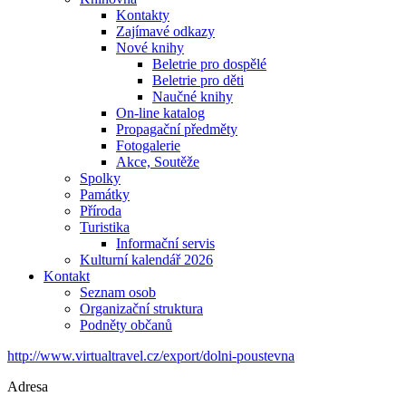
Kontakty
Zajímavé odkazy
Nové knihy
Beletrie pro dospělé
Beletrie pro děti
Naučné knihy
On-line katalog
Propagační předměty
Fotogalerie
Akce, Soutěže
Spolky
Památky
Příroda
Turistika
Informační servis
Kulturní kalendář 2026
Kontakt
Seznam osob
Organizační struktura
Podněty občanů
http://www.virtualtravel.cz/export/dolni-poustevna
Adresa