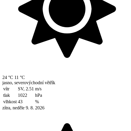
24 °C
11 °C
jasno, severovýchodní větřík
vítr
SV, 2.51
m/s
tlak
1022
hPa
vlhkost
43
%
zítra, neděle 9. 8. 2026