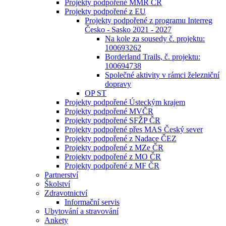
Projekty podpořené MMR ČR
Projekty podpořené z EU
Projekty podpořené z programu Interreg
Česko - Sasko 2021 - 2027
Na kole za sousedy č. projektu:
100693262
Borderland Trails, č. projektu:
100694738
Společné aktivity v rámci železniční
dopravy
OP ST
Projekty podpořené Ústeckým krajem
Projekty podpořené MVČR
Projekty podpořené SFŽP ČR
Projekty podpořené přes MAS Český sever
Projekty podpořené z Nadace ČEZ
Projekty podpořené z MZe ČR
Projekty podpořené z MO ČR
Projekty podpořené z MF ČR
Partnerství
Školství
Zdravotnictví
Informační servis
Ubytování a stravování
Ankety