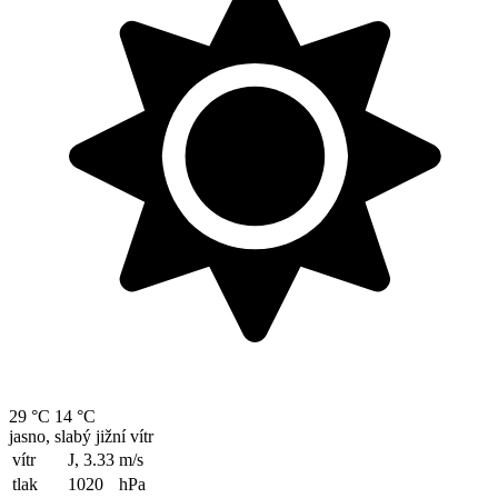
29 °C
14 °C
jasno, slabý jižní vítr
vítr
J, 3.33
m/s
tlak
1020
hPa