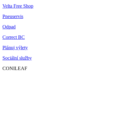
Velta Free Shop
Pneuservis
Odpad
Correct BC
Plánuj výlety
Sociální služby
CONILEAF