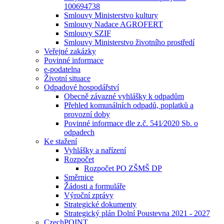
100694738
Smlouvy Ministerstvo kultury
Smlouvy Nadace AGROFERT
Smlouvy SZIF
Smlouvy Ministerstvo životního prostředí
Veřejné zakázky
Povinné informace
e-podatelna
Životní situace
Odpadové hospodářství
Obecně závazné vyhlášky k odpadům
Přehled komunálních odpadů, poplatků a
provozní doby
Povinné informace dle z.č. 541⁄2020 Sb. o
odpadech
Ke stažení
Vyhlášky a nařízení
Rozpočet
Rozpočet PO ZŠMŠ DP
Směrnice
Žádosti a formuláře
Výroční zprávy
Strategické dokumenty
Strategický plán Dolní Poustevna 2021 - 2027
CzechPOINT