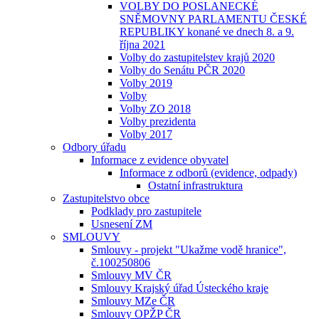
VOLBY DO POSLANECKÉ
SNĚMOVNY PARLAMENTU ČESKÉ
REPUBLIKY konané ve dnech 8. a 9.
října 2021
Volby do zastupitelstev krajů 2020
Volby do Senátu PČR 2020
Volby 2019
Volby
Volby ZO 2018
Volby prezidenta
Volby 2017
Odbory úřadu
Informace z evidence obyvatel
Informace z odborů (evidence, odpady)
Ostatní infrastruktura
Zastupitelstvo obce
Podklady pro zastupitele
Usnesení ZM
SMLOUVY
Smlouvy - projekt "Ukažme vodě hranice",
č.100250806
Smlouvy MV ČR
Smlouvy Krajský úřad Ústeckého kraje
Smlouvy MZe ČR
Smlouvy OPŽP ČR