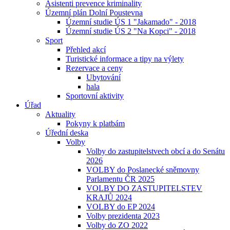
Asistenti prevence kriminality
Územní plán Dolní Poustevna
Územní studie ÚS 1 "Jakamado" - 2018
Územní studie ÚS 2 "Na Kopci" - 2018
Sport
Přehled akcí
Turistické informace a tipy na výlety
Rezervace a ceny
Ubytování
hala
Sportovní aktivity
Úřad
Aktuality
Pokyny k platbám
Úřední deska
Volby
Volby do zastupitelstvech obcí a do Senátu
2026
VOLBY do Poslanecké sněmovny
Parlamentu ČR 2025
VOLBY DO ZASTUPITELSTEV
KRAJŮ 2024
VOLBY do EP 2024
Volby prezidenta 2023
Volby do ZO 2022