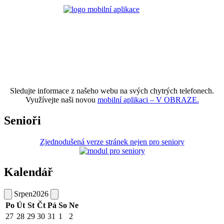
Sledujte informace z našeho webu na svých chytrých telefonech.
Využívejte naši novou
mobilní aplikaci – V OBRAZE.
Senioři
Zjednodušená verze stránek nejen pro seniory
Kalendář
Srpen
2026
Po
Út
St
Čt
Pá
So
Ne
27
28
29
30
31
1
2