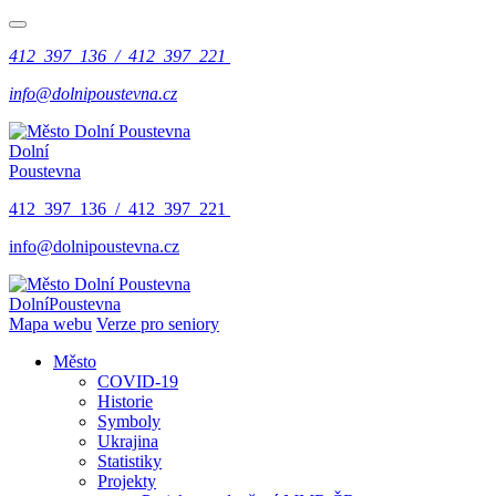
412 397 136 / 412 397 221
info@dolnipoustevna.cz
Dolní
Poustevna
412 397 136 / 412 397 221
info@dolnipoustevna.cz
Dolní
Poustevna
Mapa webu
Verze pro seniory
Město
COVID-19
Historie
Symboly
Ukrajina
Statistiky
Projekty