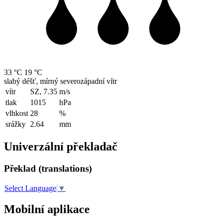
33 °C
19 °C
slabý déšť, mírný severozápadní vítr
vítr
SZ, 7.35
m/s
tlak
1015
hPa
vlhkost
28
%
srážky
2.64
mm
Univerzální překladač
Překlad (translations)
Select Language
▼
Mobilní aplikace