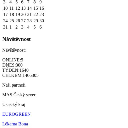
3
4
5
6
7
8
9
10
11
12
13
14
15
16
17
18
19
20
21
22
23
24
25
26
27
28
29
30
31
1
2
3
4
5
6
Návštěvnost
Návštěvnost:
ONLINE:
5
DNES:
300
TÝDEN:
1640
CELKEM:
1466305
Naši partneři
MAS Český sever
Ústecký kraj
EUROGREEN
Lékarna Bona