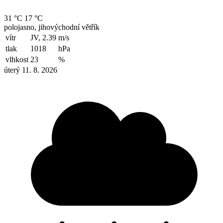
31 °C
17 °C
polojasno, jihovýchodní větřík
vítr
JV, 2.39
m/s
tlak
1018
hPa
vlhkost
23
%
úterý 11. 8. 2026