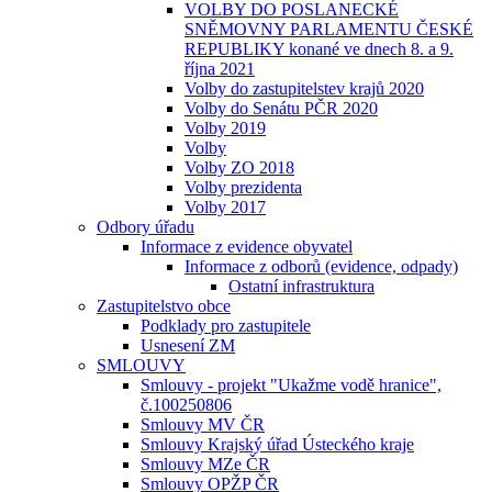
VOLBY DO POSLANECKÉ
SNĚMOVNY PARLAMENTU ČESKÉ
REPUBLIKY konané ve dnech 8. a 9.
října 2021
Volby do zastupitelstev krajů 2020
Volby do Senátu PČR 2020
Volby 2019
Volby
Volby ZO 2018
Volby prezidenta
Volby 2017
Odbory úřadu
Informace z evidence obyvatel
Informace z odborů (evidence, odpady)
Ostatní infrastruktura
Zastupitelstvo obce
Podklady pro zastupitele
Usnesení ZM
SMLOUVY
Smlouvy - projekt "Ukažme vodě hranice",
č.100250806
Smlouvy MV ČR
Smlouvy Krajský úřad Ústeckého kraje
Smlouvy MZe ČR
Smlouvy OPŽP ČR