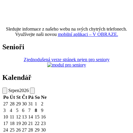
Sledujte informace z našeho webu na svých chytrých telefonech.
Využívejte naši novou
mobilní aplikaci – V OBRAZE.
Senioři
Zjednodušená verze stránek nejen pro seniory
Kalendář
Srpen
2026
Po
Út
St
Čt
Pá
So
Ne
27
28
29
30
31
1
2
3
4
5
6
7
8
9
10
11
12
13
14
15
16
17
18
19
20
21
22
23
24
25
26
27
28
29
30