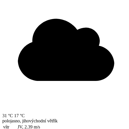
31 °C
17 °C
polojasno, jihovýchodní větřík
vítr
JV, 2.39
m/s