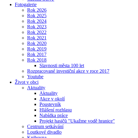
Fotogalerie
Rok 2026
Rok 2025
Rok 2024
Rok 2023
Rok 2022
Rok 2021
Rok 2020
Rok 2019
Rok 2017
Rok 2018
Slavnosti města 100 let
Rozpracované investiční akce v roce 2017
Youtube
Život v obci
Aktuality
Aktuality
Akce v okolí
Poustevník
Hlášení rozhlasu
Nabídka práce
Projekt hasičů "Ukažme vodě hranice"
Centrum setkávání
Loutkové divadlo
Knihovna