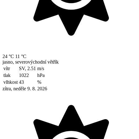
24 °C
11 °C
jasno, severovýchodní větřík
vítr
SV, 2.51
m/s
tlak
1022
hPa
vlhkost
43
%
zítra, neděle 9. 8. 2026