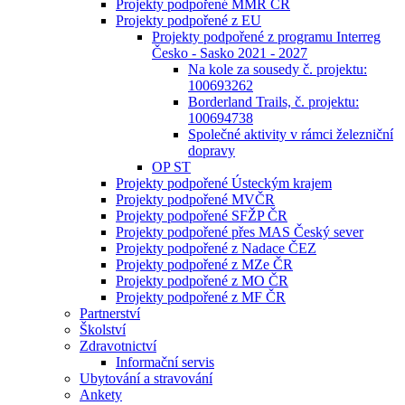
Projekty podpořené MMR ČR
Projekty podpořené z EU
Projekty podpořené z programu Interreg
Česko - Sasko 2021 - 2027
Na kole za sousedy č. projektu:
100693262
Borderland Trails, č. projektu:
100694738
Společné aktivity v rámci železniční
dopravy
OP ST
Projekty podpořené Ústeckým krajem
Projekty podpořené MVČR
Projekty podpořené SFŽP ČR
Projekty podpořené přes MAS Český sever
Projekty podpořené z Nadace ČEZ
Projekty podpořené z MZe ČR
Projekty podpořené z MO ČR
Projekty podpořené z MF ČR
Partnerství
Školství
Zdravotnictví
Informační servis
Ubytování a stravování
Ankety