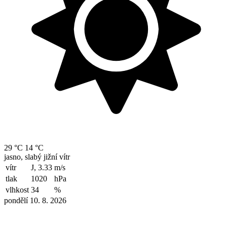
29 °C
14 °C
jasno, slabý jižní vítr
vítr
J, 3.33
m/s
tlak
1020
hPa
vlhkost
34
%
pondělí 10. 8. 2026