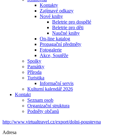
Kontakty
Zajímavé odkazy
Nové knihy
Beletrie pro dospělé
Beletrie pro děti
Naučné knihy
On-line katalog
Propagační předměty
Fotogalerie
Akce, Soutěže
Spolky
Památky
Příroda
Turistika
Informační servis
Kulturní kalendář 2026
Kontakt
Seznam osob
Organizační struktura
Podněty občanů
http://www.virtualtravel.cz/export/dolni-poustevna
Adresa