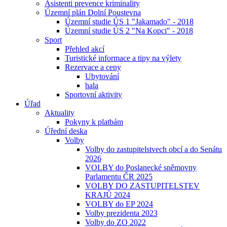
Asistenti prevence kriminality
Územní plán Dolní Poustevna
Územní studie ÚS 1 "Jakamado" - 2018
Územní studie ÚS 2 "Na Kopci" - 2018
Sport
Přehled akcí
Turistické informace a tipy na výlety
Rezervace a ceny
Ubytování
hala
Sportovní aktivity
Úřad
Aktuality
Pokyny k platbám
Úřední deska
Volby
Volby do zastupitelstvech obcí a do Senátu
2026
VOLBY do Poslanecké sněmovny
Parlamentu ČR 2025
VOLBY DO ZASTUPITELSTEV
KRAJŮ 2024
VOLBY do EP 2024
Volby prezidenta 2023
Volby do ZO 2022