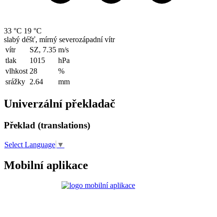
33 °C
19 °C
slabý déšť, mírný severozápadní vítr
vítr
SZ, 7.35
m/s
tlak
1015
hPa
vlhkost
28
%
srážky
2.64
mm
Univerzální překladač
Překlad (translations)
Select Language
▼
Mobilní aplikace