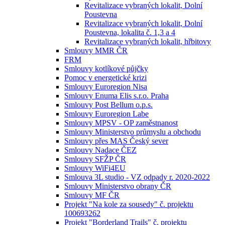
Revitalizace vybraných lokalit, Dolní
Poustevna
Revitalizace vybraných lokalit, Dolní
Poustevna, lokalita č. 1,3 a 4
Revitalizace vybraných lokalit, hřbitovy
Smlouvy MMR ČR
FRM
Smlouvy kotlíkové půjčky
Pomoc v energetické krizi
Smlouvy Euroregion Nisa
Smlouvy Enuma Elis s.r.o. Praha
Smlouvy Post Bellum o.p.s.
Smlouvy Euroregion Labe
Smlouvy MPSV - OP zaměstnanost
Smlouvy Ministerstvo průmyslu a obchodu
Smlouvy přes MAS Český sever
Smlouvy Nadace ČEZ
Smlouvy SFŽP ČR
Smlouvy WiFi4EU
Smlouva 3L studio - VZ odpady r. 2020-2022
Smlouvy Ministerstvo obrany ČR
Smlouvy MF ČR
Projekt "Na kole za sousedy" č. projektu
100693262
Projekt "Borderland Trails" č. projektu