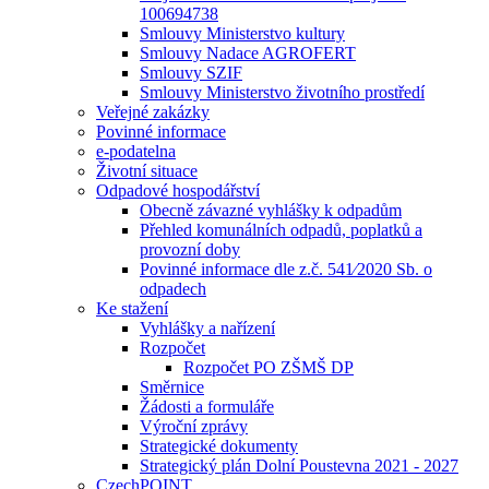
100694738
Smlouvy Ministerstvo kultury
Smlouvy Nadace AGROFERT
Smlouvy SZIF
Smlouvy Ministerstvo životního prostředí
Veřejné zakázky
Povinné informace
e-podatelna
Životní situace
Odpadové hospodářství
Obecně závazné vyhlášky k odpadům
Přehled komunálních odpadů, poplatků a
provozní doby
Povinné informace dle z.č. 541⁄2020 Sb. o
odpadech
Ke stažení
Vyhlášky a nařízení
Rozpočet
Rozpočet PO ZŠMŠ DP
Směrnice
Žádosti a formuláře
Výroční zprávy
Strategické dokumenty
Strategický plán Dolní Poustevna 2021 - 2027
CzechPOINT