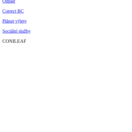
Odpad
Correct BC
Plánuj výlety
Sociální služby
CONILEAF