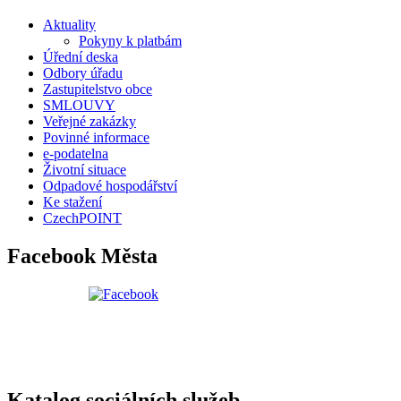
Aktuality
Pokyny k platbám
Úřední deska
Odbory úřadu
Zastupitelstvo obce
SMLOUVY
Veřejné zakázky
Povinné informace
e-podatelna
Životní situace
Odpadové hospodářství
Ke stažení
CzechPOINT
Facebook Města
Katalog sociálních služeb