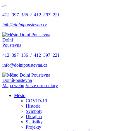
412 397 136 / 412 397 221
info@dolnipoustevna.cz
Dolní
Poustevna
412 397 136 / 412 397 221
info@dolnipoustevna.cz
Dolní
Poustevna
Mapa webu
Verze pro seniory
Město
COVID-19
Historie
Symboly
Ukrajina
Statistiky
Projekty