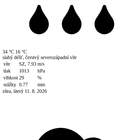
34 °C
16 °C
slabý déšť, čerstvý severozápadní vítr
vítr
SZ, 7.93
m/s
tlak
1013
hPa
vlhkost
29
%
srážky
0.77
mm
zítra, úterý 11. 8. 2026