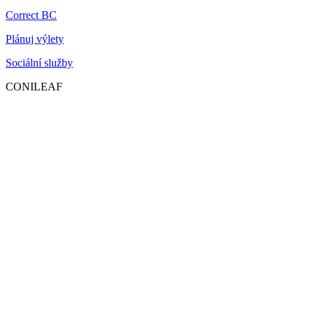
Correct BC
Plánuj výlety
Sociální služby
CONILEAF