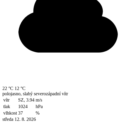
22 °C
12 °C
polojasno, slabý severozápadní vítr
vítr
SZ, 3.94
m/s
tlak
1024
hPa
vlhkost
37
%
středa 12. 8. 2026