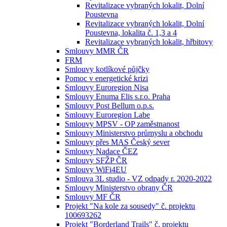
Revitalizace vybraných lokalit, Dolní
Poustevna
Revitalizace vybraných lokalit, Dolní
Poustevna, lokalita č. 1,3 a 4
Revitalizace vybraných lokalit, hřbitovy
Smlouvy MMR ČR
FRM
Smlouvy kotlíkové půjčky
Pomoc v energetické krizi
Smlouvy Euroregion Nisa
Smlouvy Enuma Elis s.r.o. Praha
Smlouvy Post Bellum o.p.s.
Smlouvy Euroregion Labe
Smlouvy MPSV - OP zaměstnanost
Smlouvy Ministerstvo průmyslu a obchodu
Smlouvy přes MAS Český sever
Smlouvy Nadace ČEZ
Smlouvy SFŽP ČR
Smlouvy WiFi4EU
Smlouva 3L studio - VZ odpady r. 2020-2022
Smlouvy Ministerstvo obrany ČR
Smlouvy MF ČR
Projekt "Na kole za sousedy" č. projektu
100693262
Projekt "Borderland Trails" č. projektu