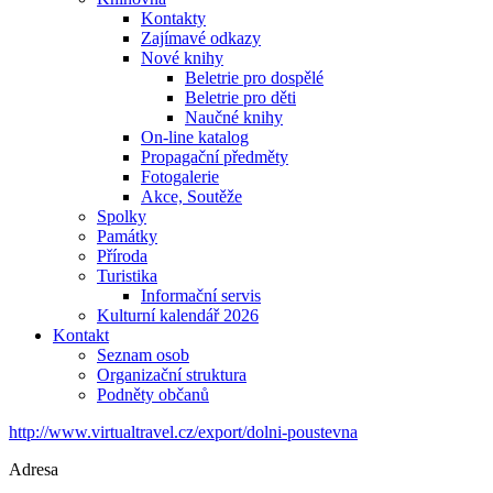
Kontakty
Zajímavé odkazy
Nové knihy
Beletrie pro dospělé
Beletrie pro děti
Naučné knihy
On-line katalog
Propagační předměty
Fotogalerie
Akce, Soutěže
Spolky
Památky
Příroda
Turistika
Informační servis
Kulturní kalendář 2026
Kontakt
Seznam osob
Organizační struktura
Podněty občanů
http://www.virtualtravel.cz/export/dolni-poustevna
Adresa