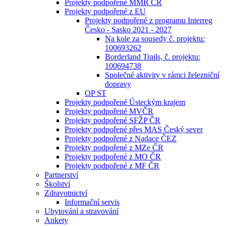
Projekty podpořené MMR ČR
Projekty podpořené z EU
Projekty podpořené z programu Interreg
Česko - Sasko 2021 - 2027
Na kole za sousedy č. projektu:
100693262
Borderland Trails, č. projektu:
100694738
Společné aktivity v rámci železniční
dopravy
OP ST
Projekty podpořené Ústeckým krajem
Projekty podpořené MVČR
Projekty podpořené SFŽP ČR
Projekty podpořené přes MAS Český sever
Projekty podpořené z Nadace ČEZ
Projekty podpořené z MZe ČR
Projekty podpořené z MO ČR
Projekty podpořené z MF ČR
Partnerství
Školství
Zdravotnictví
Informační servis
Ubytování a stravování
Ankety