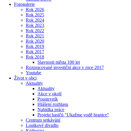
Fotogalerie
Rok 2026
Rok 2025
Rok 2024
Rok 2023
Rok 2022
Rok 2021
Rok 2020
Rok 2019
Rok 2017
Rok 2018
Slavnosti města 100 let
Rozpracované investiční akce v roce 2017
Youtube
Život v obci
Aktuality
Aktuality
Akce v okolí
Poustevník
Hlášení rozhlasu
Nabídka práce
Projekt hasičů "Ukažme vodě hranice"
Centrum setkávání
Loutkové divadlo
Knihovna