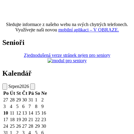
Sledujte informace z našeho webu na svých chytrých telefonech.
Využívejte naši novou
mobilní aplikaci – V OBRAZE.
Senioři
Zjednodušená verze stránek nejen pro seniory
Kalendář
Srpen
2026
Po
Út
St
Čt
Pá
So
Ne
27
28
29
30
31
1
2
3
4
5
6
7
8
9
10
11
12
13
14
15
16
17
18
19
20
21
22
23
24
25
26
27
28
29
30
31
1
2
3
4
5
6