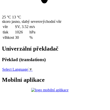
25 °C
13 °C
skoro jasno, slabý severovýchodní vítr
vítr
SV, 3.52
m/s
tlak
1026
hPa
vlhkost
30
%
Univerzální překladač
Překlad (translations)
Select Language
▼
Mobilní aplikace