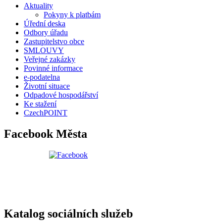
Aktuality
Pokyny k platbám
Úřední deska
Odbory úřadu
Zastupitelstvo obce
SMLOUVY
Veřejné zakázky
Povinné informace
e-podatelna
Životní situace
Odpadové hospodářství
Ke stažení
CzechPOINT
Facebook Města
Katalog sociálních služeb