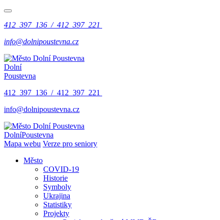
412 397 136 / 412 397 221
info@dolnipoustevna.cz
Dolní
Poustevna
412 397 136 / 412 397 221
info@dolnipoustevna.cz
Dolní
Poustevna
Mapa webu
Verze pro seniory
Město
COVID-19
Historie
Symboly
Ukrajina
Statistiky
Projekty