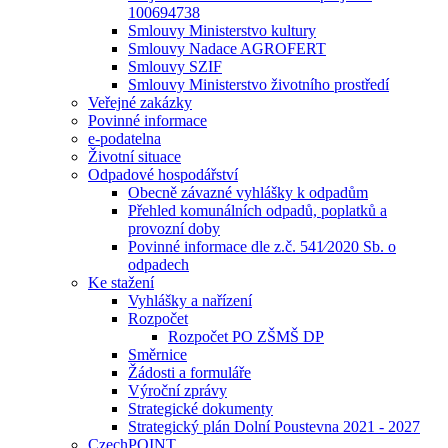
100694738
Smlouvy Ministerstvo kultury
Smlouvy Nadace AGROFERT
Smlouvy SZIF
Smlouvy Ministerstvo životního prostředí
Veřejné zakázky
Povinné informace
e-podatelna
Životní situace
Odpadové hospodářství
Obecně závazné vyhlášky k odpadům
Přehled komunálních odpadů, poplatků a
provozní doby
Povinné informace dle z.č. 541⁄2020 Sb. o
odpadech
Ke stažení
Vyhlášky a nařízení
Rozpočet
Rozpočet PO ZŠMŠ DP
Směrnice
Žádosti a formuláře
Výroční zprávy
Strategické dokumenty
Strategický plán Dolní Poustevna 2021 - 2027
CzechPOINT