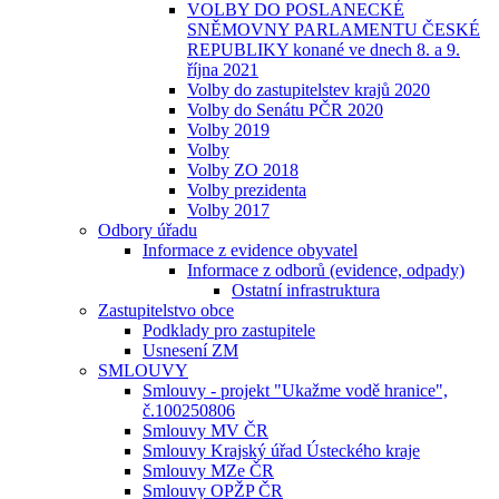
VOLBY DO POSLANECKÉ
SNĚMOVNY PARLAMENTU ČESKÉ
REPUBLIKY konané ve dnech 8. a 9.
října 2021
Volby do zastupitelstev krajů 2020
Volby do Senátu PČR 2020
Volby 2019
Volby
Volby ZO 2018
Volby prezidenta
Volby 2017
Odbory úřadu
Informace z evidence obyvatel
Informace z odborů (evidence, odpady)
Ostatní infrastruktura
Zastupitelstvo obce
Podklady pro zastupitele
Usnesení ZM
SMLOUVY
Smlouvy - projekt "Ukažme vodě hranice",
č.100250806
Smlouvy MV ČR
Smlouvy Krajský úřad Ústeckého kraje
Smlouvy MZe ČR
Smlouvy OPŽP ČR