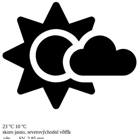
23 °C
10 °C
skoro jasno, severovýchodní větřík
vítr
SV, 2.85
m/s