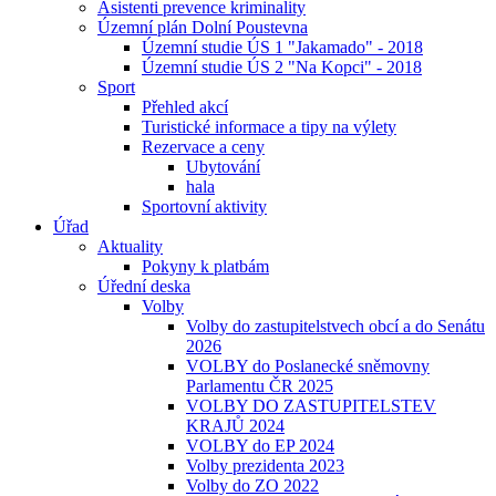
Asistenti prevence kriminality
Územní plán Dolní Poustevna
Územní studie ÚS 1 "Jakamado" - 2018
Územní studie ÚS 2 "Na Kopci" - 2018
Sport
Přehled akcí
Turistické informace a tipy na výlety
Rezervace a ceny
Ubytování
hala
Sportovní aktivity
Úřad
Aktuality
Pokyny k platbám
Úřední deska
Volby
Volby do zastupitelstvech obcí a do Senátu
2026
VOLBY do Poslanecké sněmovny
Parlamentu ČR 2025
VOLBY DO ZASTUPITELSTEV
KRAJŮ 2024
VOLBY do EP 2024
Volby prezidenta 2023
Volby do ZO 2022