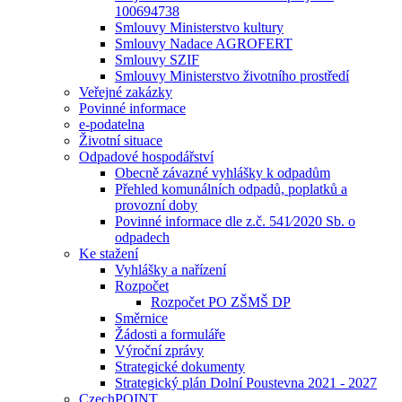
100694738
Smlouvy Ministerstvo kultury
Smlouvy Nadace AGROFERT
Smlouvy SZIF
Smlouvy Ministerstvo životního prostředí
Veřejné zakázky
Povinné informace
e-podatelna
Životní situace
Odpadové hospodářství
Obecně závazné vyhlášky k odpadům
Přehled komunálních odpadů, poplatků a
provozní doby
Povinné informace dle z.č. 541⁄2020 Sb. o
odpadech
Ke stažení
Vyhlášky a nařízení
Rozpočet
Rozpočet PO ZŠMŠ DP
Směrnice
Žádosti a formuláře
Výroční zprávy
Strategické dokumenty
Strategický plán Dolní Poustevna 2021 - 2027
CzechPOINT