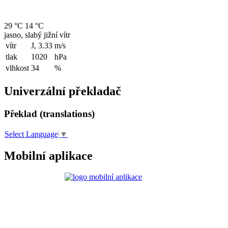
29 °C
14 °C
jasno, slabý jižní vítr
vítr
J, 3.33
m/s
tlak
1020
hPa
vlhkost
34
%
Univerzální překladač
Překlad (translations)
Select Language
▼
Mobilní aplikace