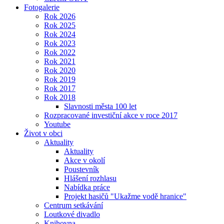
Fotogalerie
Rok 2026
Rok 2025
Rok 2024
Rok 2023
Rok 2022
Rok 2021
Rok 2020
Rok 2019
Rok 2017
Rok 2018
Slavnosti města 100 let
Rozpracované investiční akce v roce 2017
Youtube
Život v obci
Aktuality
Aktuality
Akce v okolí
Poustevník
Hlášení rozhlasu
Nabídka práce
Projekt hasičů "Ukažme vodě hranice"
Centrum setkávání
Loutkové divadlo
Knihovna