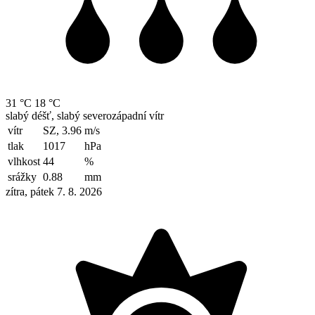
31 °C
18 °C
slabý déšť, slabý severozápadní vítr
vítr
SZ, 3.96
m/s
tlak
1017
hPa
vlhkost
44
%
srážky
0.88
mm
zítra, pátek 7. 8. 2026