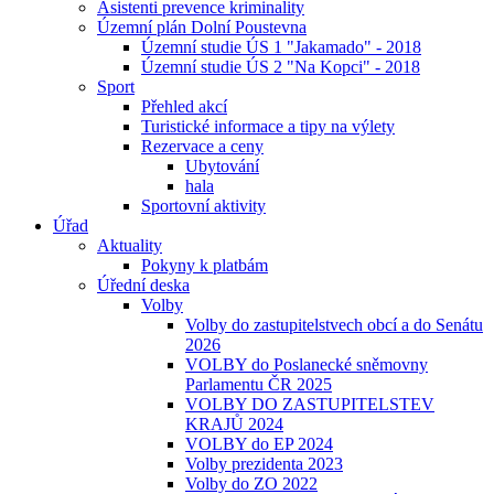
Asistenti prevence kriminality
Územní plán Dolní Poustevna
Územní studie ÚS 1 "Jakamado" - 2018
Územní studie ÚS 2 "Na Kopci" - 2018
Sport
Přehled akcí
Turistické informace a tipy na výlety
Rezervace a ceny
Ubytování
hala
Sportovní aktivity
Úřad
Aktuality
Pokyny k platbám
Úřední deska
Volby
Volby do zastupitelstvech obcí a do Senátu
2026
VOLBY do Poslanecké sněmovny
Parlamentu ČR 2025
VOLBY DO ZASTUPITELSTEV
KRAJŮ 2024
VOLBY do EP 2024
Volby prezidenta 2023
Volby do ZO 2022