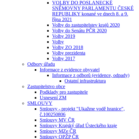
VOLBY DO POSLANECKÉ
SNĚMOVNY PARLAMENTU ČESKÉ
REPUBLIKY konané ve dnech 8. a 9.
října 2021
Volby do zastupitelstev krajů 2020
Volby do Senátu PČR 2020
Volby 2019
Volby
Volby ZO 2018
Volby prezidenta
Volby 2017
Odbory úřadu
Informace z evidence obyvatel
Informace z odborů (evidence, odpady)
Ostatní infrastruktura
Zastupitelstvo obce
Podklady pro zastupitele
Usnesení ZM
SMLOUVY
Smlouvy - projekt "Ukažme vodě hranice",
č.100250806
Smlouvy MV ČR
Smlouvy Krajský úřad Ústeckého kraje
Smlouvy MZe ČR
Smlouvy OPŽP ČR