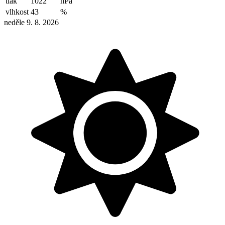
tlak
1022
hPa
vlhkost
43
%
neděle 9. 8. 2026