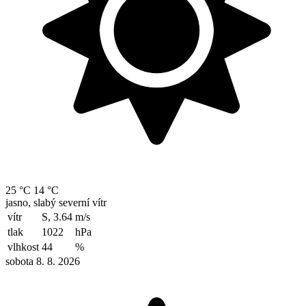
25 °C
14 °C
jasno, slabý severní vítr
vítr
S, 3.64
m/s
tlak
1022
hPa
vlhkost
44
%
sobota 8. 8. 2026