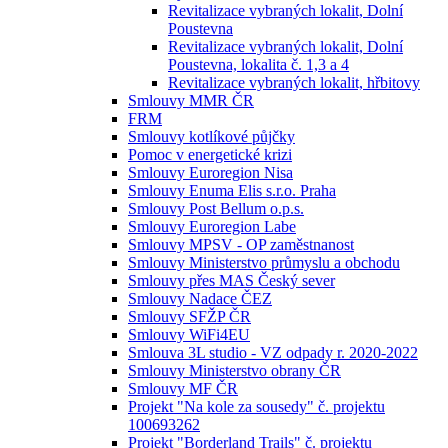
Revitalizace vybraných lokalit, Dolní
Poustevna
Revitalizace vybraných lokalit, Dolní
Poustevna, lokalita č. 1,3 a 4
Revitalizace vybraných lokalit, hřbitovy
Smlouvy MMR ČR
FRM
Smlouvy kotlíkové půjčky
Pomoc v energetické krizi
Smlouvy Euroregion Nisa
Smlouvy Enuma Elis s.r.o. Praha
Smlouvy Post Bellum o.p.s.
Smlouvy Euroregion Labe
Smlouvy MPSV - OP zaměstnanost
Smlouvy Ministerstvo průmyslu a obchodu
Smlouvy přes MAS Český sever
Smlouvy Nadace ČEZ
Smlouvy SFŽP ČR
Smlouvy WiFi4EU
Smlouva 3L studio - VZ odpady r. 2020-2022
Smlouvy Ministerstvo obrany ČR
Smlouvy MF ČR
Projekt "Na kole za sousedy" č. projektu
100693262
Projekt "Borderland Trails" č. projektu