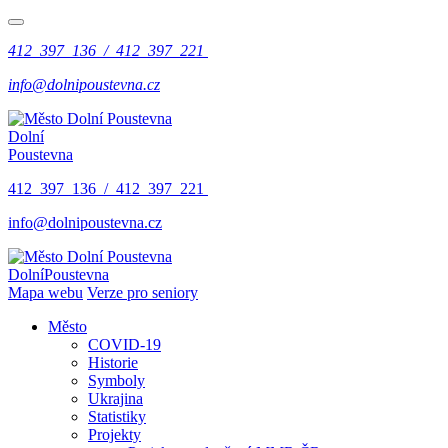
412 397 136 / 412 397 221
info@dolnipoustevna.cz
Dolní
Poustevna
412 397 136 / 412 397 221
info@dolnipoustevna.cz
Dolní
Poustevna
Mapa webu
Verze pro seniory
Město
COVID-19
Historie
Symboly
Ukrajina
Statistiky
Projekty