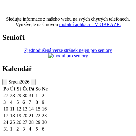
Sledujte informace z našeho webu na svých chytrých telefonech.
Využívejte naši novou
mobilní aplikaci – V OBRAZE.
Senioři
Zjednodušená verze stránek nejen pro seniory
Kalendář
Srpen
2026
Po
Út
St
Čt
Pá
So
Ne
27
28
29
30
31
1
2
3
4
5
6
7
8
9
10
11
12
13
14
15
16
17
18
19
20
21
22
23
24
25
26
27
28
29
30
31
1
2
3
4
5
6