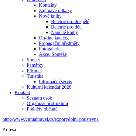
Kontakty
Zajímavé odkazy
Nové knihy
Beletrie pro dospělé
Beletrie pro děti
Naučné knihy
On-line katalog
Propagační předměty
Fotogalerie
Akce, Soutěže
Spolky
Památky
Příroda
Turistika
Informační servis
Kulturní kalendář 2026
Kontakt
Seznam osob
Organizační struktura
Podněty občanů
http://www.virtualtravel.cz/export/dolni-poustevna
Adresa