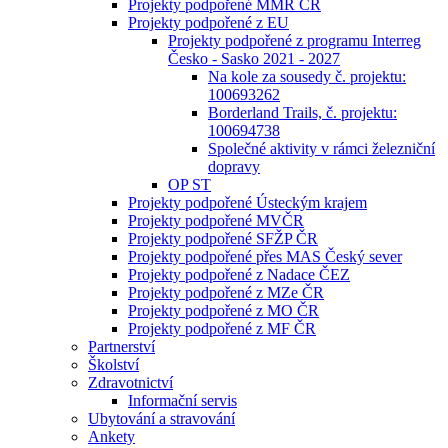
Projekty podpořené MMR ČR
Projekty podpořené z EU
Projekty podpořené z programu Interreg
Česko - Sasko 2021 - 2027
Na kole za sousedy č. projektu:
100693262
Borderland Trails, č. projektu:
100694738
Společné aktivity v rámci železniční
dopravy
OP ST
Projekty podpořené Ústeckým krajem
Projekty podpořené MVČR
Projekty podpořené SFŽP ČR
Projekty podpořené přes MAS Český sever
Projekty podpořené z Nadace ČEZ
Projekty podpořené z MZe ČR
Projekty podpořené z MO ČR
Projekty podpořené z MF ČR
Partnerství
Školství
Zdravotnictví
Informační servis
Ubytování a stravování
Ankety