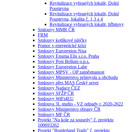
Revitalizace vybraných lokalit, Dolní
Poustevna
Revitalizace vybraných lokalit, Dolní
Poustevna, lokalita č. 1,3 a 4
Revitalizace vybraných lokalit, hřbitovy
Smlouvy MMR ČR
FRM
Smlouvy kotlíkové půjčky
Pomoc v energetické krizi
Smlouvy Euroregion Nisa
Smlouvy Enuma Elis s.r.o. Praha
Smlouvy Post Bellum o.p.s.
Smlouvy Euroregion Labe
Smlouvy MPSV - OP zaměstnanost
Smlouvy Ministerstvo průmyslu a obchodu
Smlouvy přes MAS Český sever
Smlouvy Nadace ČEZ
Smlouvy SFŽP ČR
Smlouvy WiFi4EU
Smlouva 3L studio - VZ odpady r. 2020-2022
Smlouvy Ministerstvo obrany ČR
Smlouvy MF ČR
Projekt "Na kole za sousedy" č. projektu
100693262
Projekt "Borderland Trails" č. projektu