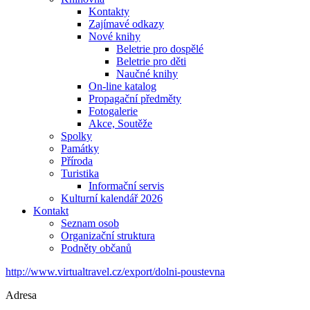
Kontakty
Zajímavé odkazy
Nové knihy
Beletrie pro dospělé
Beletrie pro děti
Naučné knihy
On-line katalog
Propagační předměty
Fotogalerie
Akce, Soutěže
Spolky
Památky
Příroda
Turistika
Informační servis
Kulturní kalendář 2026
Kontakt
Seznam osob
Organizační struktura
Podněty občanů
http://www.virtualtravel.cz/export/dolni-poustevna
Adresa