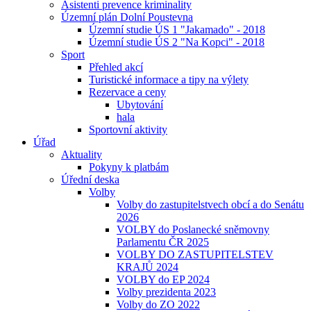
Asistenti prevence kriminality
Územní plán Dolní Poustevna
Územní studie ÚS 1 "Jakamado" - 2018
Územní studie ÚS 2 "Na Kopci" - 2018
Sport
Přehled akcí
Turistické informace a tipy na výlety
Rezervace a ceny
Ubytování
hala
Sportovní aktivity
Úřad
Aktuality
Pokyny k platbám
Úřední deska
Volby
Volby do zastupitelstvech obcí a do Senátu
2026
VOLBY do Poslanecké sněmovny
Parlamentu ČR 2025
VOLBY DO ZASTUPITELSTEV
KRAJŮ 2024
VOLBY do EP 2024
Volby prezidenta 2023
Volby do ZO 2022