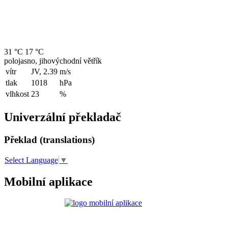
31 °C
17 °C
polojasno, jihovýchodní větřík
vítr
JV, 2.39
m/s
tlak
1018
hPa
vlhkost
23
%
Univerzální překladač
Překlad (translations)
Select Language
▼
Mobilní aplikace