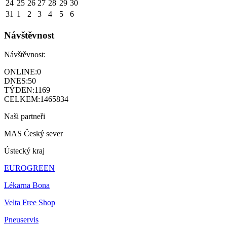
24
25
26
27
28
29
30
31
1
2
3
4
5
6
Návštěvnost
Návštěvnost:
ONLINE:
0
DNES:
50
TÝDEN:
1169
CELKEM:
1465834
Naši partneři
MAS Český sever
Ústecký kraj
EUROGREEN
Lékarna Bona
Velta Free Shop
Pneuservis