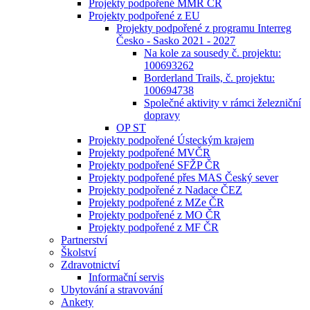
Projekty podpořené MMR ČR
Projekty podpořené z EU
Projekty podpořené z programu Interreg
Česko - Sasko 2021 - 2027
Na kole za sousedy č. projektu:
100693262
Borderland Trails, č. projektu:
100694738
Společné aktivity v rámci železniční
dopravy
OP ST
Projekty podpořené Ústeckým krajem
Projekty podpořené MVČR
Projekty podpořené SFŽP ČR
Projekty podpořené přes MAS Český sever
Projekty podpořené z Nadace ČEZ
Projekty podpořené z MZe ČR
Projekty podpořené z MO ČR
Projekty podpořené z MF ČR
Partnerství
Školství
Zdravotnictví
Informační servis
Ubytování a stravování
Ankety