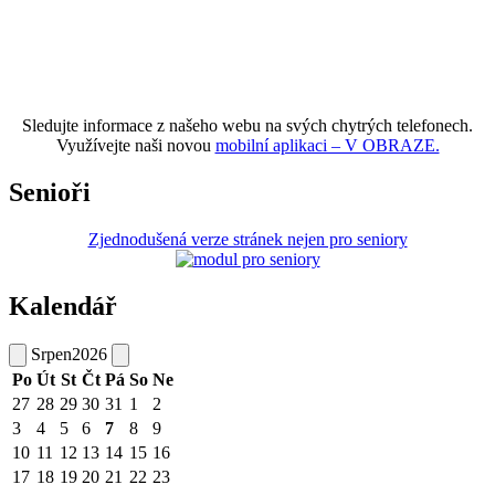
Sledujte informace z našeho webu na svých chytrých telefonech.
Využívejte naši novou
mobilní aplikaci – V OBRAZE.
Senioři
Zjednodušená verze stránek nejen pro seniory
Kalendář
Srpen
2026
Po
Út
St
Čt
Pá
So
Ne
27
28
29
30
31
1
2
3
4
5
6
7
8
9
10
11
12
13
14
15
16
17
18
19
20
21
22
23