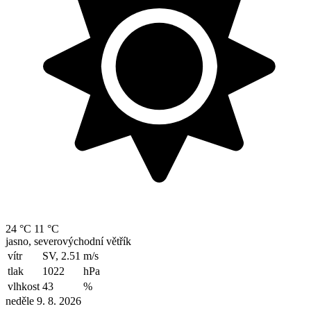
24 °C
11 °C
jasno, severovýchodní větřík
vítr
SV, 2.51
m/s
tlak
1022
hPa
vlhkost
43
%
neděle 9. 8. 2026