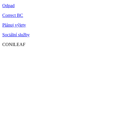
Odpad
Correct BC
Plánuj výlety
Sociální služby
CONILEAF