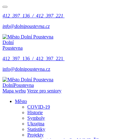
412 397 136 / 412 397 221
info@dolnipoustevna.cz
Dolní
Poustevna
412 397 136 / 412 397 221
info@dolnipoustevna.cz
Dolní
Poustevna
Mapa webu
Verze pro seniory
Město
COVID-19
Historie
Symboly
Ukrajina
Statistiky
Projekty