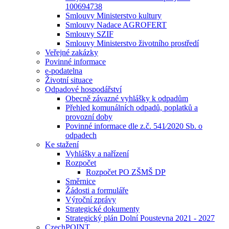
100694738
Smlouvy Ministerstvo kultury
Smlouvy Nadace AGROFERT
Smlouvy SZIF
Smlouvy Ministerstvo životního prostředí
Veřejné zakázky
Povinné informace
e-podatelna
Životní situace
Odpadové hospodářství
Obecně závazné vyhlášky k odpadům
Přehled komunálních odpadů, poplatků a
provozní doby
Povinné informace dle z.č. 541⁄2020 Sb. o
odpadech
Ke stažení
Vyhlášky a nařízení
Rozpočet
Rozpočet PO ZŠMŠ DP
Směrnice
Žádosti a formuláře
Výroční zprávy
Strategické dokumenty
Strategický plán Dolní Poustevna 2021 - 2027
CzechPOINT