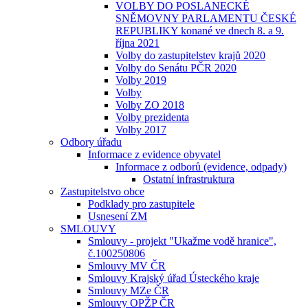
VOLBY DO POSLANECKÉ
SNĚMOVNY PARLAMENTU ČESKÉ
REPUBLIKY konané ve dnech 8. a 9.
října 2021
Volby do zastupitelstev krajů 2020
Volby do Senátu PČR 2020
Volby 2019
Volby
Volby ZO 2018
Volby prezidenta
Volby 2017
Odbory úřadu
Informace z evidence obyvatel
Informace z odborů (evidence, odpady)
Ostatní infrastruktura
Zastupitelstvo obce
Podklady pro zastupitele
Usnesení ZM
SMLOUVY
Smlouvy - projekt "Ukažme vodě hranice",
č.100250806
Smlouvy MV ČR
Smlouvy Krajský úřad Ústeckého kraje
Smlouvy MZe ČR
Smlouvy OPŽP ČR