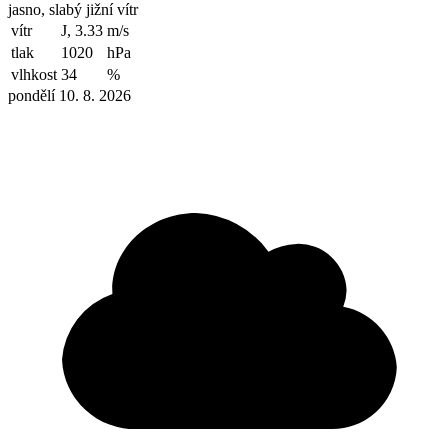
jasno, slabý jižní vítr
vítr
J, 3.33
m/s
tlak
1020
hPa
vlhkost
34
%
pondělí 10. 8. 2026