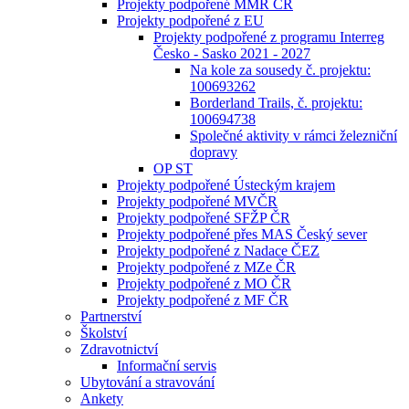
Projekty podpořené MMR ČR
Projekty podpořené z EU
Projekty podpořené z programu Interreg
Česko - Sasko 2021 - 2027
Na kole za sousedy č. projektu:
100693262
Borderland Trails, č. projektu:
100694738
Společné aktivity v rámci železniční
dopravy
OP ST
Projekty podpořené Ústeckým krajem
Projekty podpořené MVČR
Projekty podpořené SFŽP ČR
Projekty podpořené přes MAS Český sever
Projekty podpořené z Nadace ČEZ
Projekty podpořené z MZe ČR
Projekty podpořené z MO ČR
Projekty podpořené z MF ČR
Partnerství
Školství
Zdravotnictví
Informační servis
Ubytování a stravování
Ankety