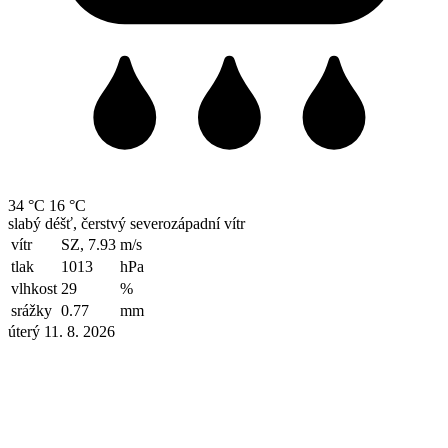
34 °C
16 °C
slabý déšť, čerstvý severozápadní vítr
vítr
SZ, 7.93
m/s
tlak
1013
hPa
vlhkost
29
%
srážky
0.77
mm
úterý 11. 8. 2026