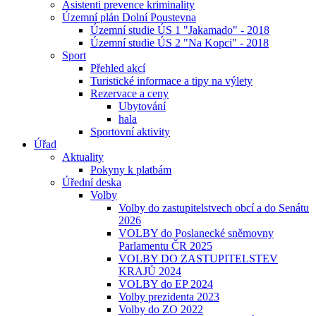
Asistenti prevence kriminality
Územní plán Dolní Poustevna
Územní studie ÚS 1 "Jakamado" - 2018
Územní studie ÚS 2 "Na Kopci" - 2018
Sport
Přehled akcí
Turistické informace a tipy na výlety
Rezervace a ceny
Ubytování
hala
Sportovní aktivity
Úřad
Aktuality
Pokyny k platbám
Úřední deska
Volby
Volby do zastupitelstvech obcí a do Senátu
2026
VOLBY do Poslanecké sněmovny
Parlamentu ČR 2025
VOLBY DO ZASTUPITELSTEV
KRAJŮ 2024
VOLBY do EP 2024
Volby prezidenta 2023
Volby do ZO 2022