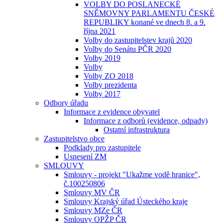
VOLBY DO POSLANECKÉ
SNĚMOVNY PARLAMENTU ČESKÉ
REPUBLIKY konané ve dnech 8. a 9.
října 2021
Volby do zastupitelstev krajů 2020
Volby do Senátu PČR 2020
Volby 2019
Volby
Volby ZO 2018
Volby prezidenta
Volby 2017
Odbory úřadu
Informace z evidence obyvatel
Informace z odborů (evidence, odpady)
Ostatní infrastruktura
Zastupitelstvo obce
Podklady pro zastupitele
Usnesení ZM
SMLOUVY
Smlouvy - projekt "Ukažme vodě hranice",
č.100250806
Smlouvy MV ČR
Smlouvy Krajský úřad Ústeckého kraje
Smlouvy MZe ČR
Smlouvy OPŽP ČR