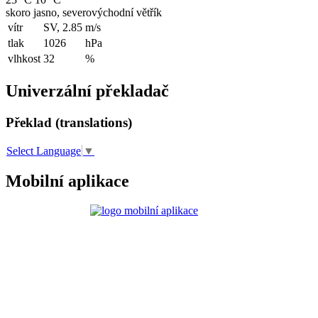
skoro jasno, severovýchodní větřík
vítr
SV, 2.85
m/s
tlak
1026
hPa
vlhkost
32
%
Univerzální překladač
Překlad (translations)
Select Language
▼
Mobilní aplikace