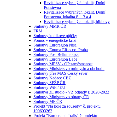
Revitalizace vybraných lokalit, Dolní
Poustevna
Revitalizace vybraných lokalit, Dolní
Poustevna, lokalita č. 1,3 a 4
Revitalizace vybraných lokalit, hřbitovy
Smlouvy MMR ČR
FRM
Smlouvy kotlíkové půjčky
Pomoc v energetické krizi
Smlouvy Euroregion Nisa
Smlouvy Enuma Elis s.r.o. Praha
Smlouvy Post Bellum o.p.s.
Smlouvy Euroregion Labe
Smlouvy MPSV - OP zaměstnanost
Smlouvy Ministerstvo průmyslu a obchodu
Smlouvy přes MAS Český sever
Smlouvy Nadace ČEZ
Smlouvy SFŽP ČR
Smlouvy WiFi4EU
Smlouva 3L studio - VZ odpady r. 2020-2022
Smlouvy Ministerstvo obrany ČR
Smlouvy MF ČR
Projekt "Na kole za sousedy" č. projektu
100693262
Projekt "Borderland Trails" č. projektu