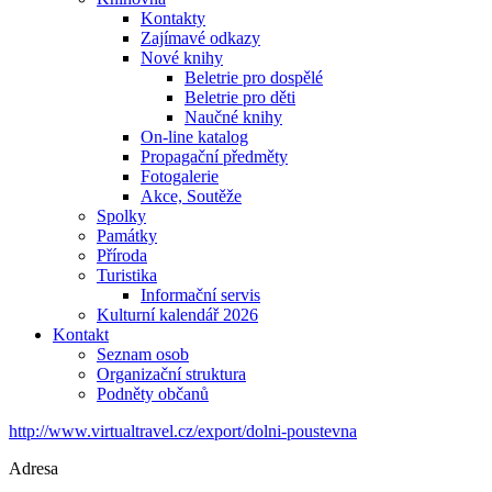
Kontakty
Zajímavé odkazy
Nové knihy
Beletrie pro dospělé
Beletrie pro děti
Naučné knihy
On-line katalog
Propagační předměty
Fotogalerie
Akce, Soutěže
Spolky
Památky
Příroda
Turistika
Informační servis
Kulturní kalendář 2026
Kontakt
Seznam osob
Organizační struktura
Podněty občanů
http://www.virtualtravel.cz/export/dolni-poustevna
Adresa