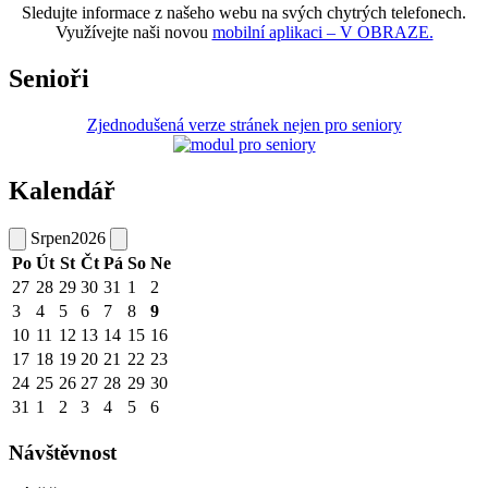
Sledujte informace z našeho webu na svých chytrých telefonech.
Využívejte naši novou
mobilní aplikaci – V OBRAZE.
Senioři
Zjednodušená verze stránek nejen pro seniory
Kalendář
Srpen
2026
Po
Út
St
Čt
Pá
So
Ne
27
28
29
30
31
1
2
3
4
5
6
7
8
9
10
11
12
13
14
15
16
17
18
19
20
21
22
23
24
25
26
27
28
29
30
31
1
2
3
4
5
6
Návštěvnost