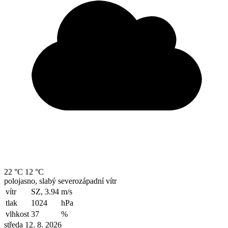
22 °C
12 °C
polojasno, slabý severozápadní vítr
vítr
SZ, 3.94
m/s
tlak
1024
hPa
vlhkost
37
%
středa 12. 8. 2026