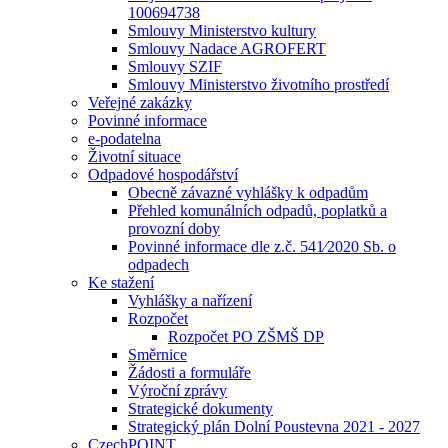
100694738
Smlouvy Ministerstvo kultury
Smlouvy Nadace AGROFERT
Smlouvy SZIF
Smlouvy Ministerstvo životního prostředí
Veřejné zakázky
Povinné informace
e-podatelna
Životní situace
Odpadové hospodářství
Obecně závazné vyhlášky k odpadům
Přehled komunálních odpadů, poplatků a
provozní doby
Povinné informace dle z.č. 541⁄2020 Sb. o
odpadech
Ke stažení
Vyhlášky a nařízení
Rozpočet
Rozpočet PO ZŠMŠ DP
Směrnice
Žádosti a formuláře
Výroční zprávy
Strategické dokumenty
Strategický plán Dolní Poustevna 2021 - 2027
CzechPOINT