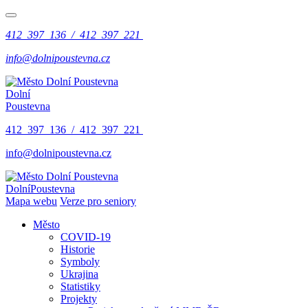
412 397 136 / 412 397 221
info@dolnipoustevna.cz
Dolní
Poustevna
412 397 136 / 412 397 221
info@dolnipoustevna.cz
Dolní
Poustevna
Mapa webu
Verze pro seniory
Město
COVID-19
Historie
Symboly
Ukrajina
Statistiky
Projekty