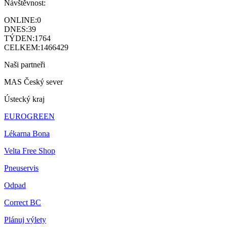
Návštěvnost:
ONLINE:
0
DNES:
39
TÝDEN:
1764
CELKEM:
1466429
Naši partneři
MAS Český sever
Ústecký kraj
EUROGREEN
Lékarna Bona
Velta Free Shop
Pneuservis
Odpad
Correct BC
Plánuj výlety