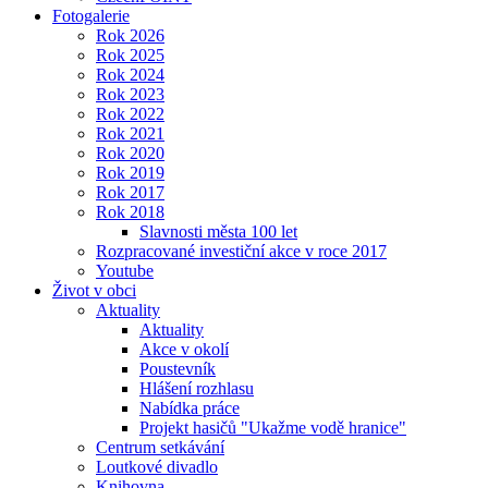
Fotogalerie
Rok 2026
Rok 2025
Rok 2024
Rok 2023
Rok 2022
Rok 2021
Rok 2020
Rok 2019
Rok 2017
Rok 2018
Slavnosti města 100 let
Rozpracované investiční akce v roce 2017
Youtube
Život v obci
Aktuality
Aktuality
Akce v okolí
Poustevník
Hlášení rozhlasu
Nabídka práce
Projekt hasičů "Ukažme vodě hranice"
Centrum setkávání
Loutkové divadlo
Knihovna