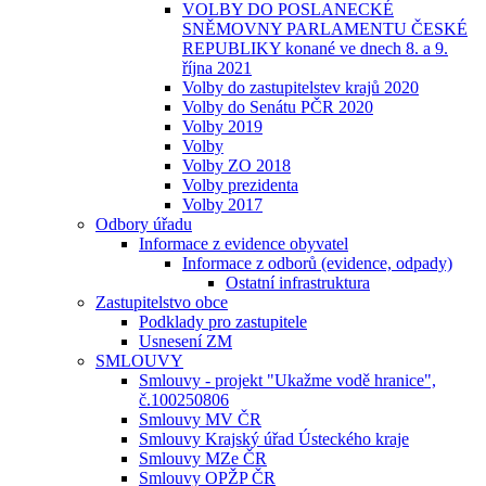
VOLBY DO POSLANECKÉ
SNĚMOVNY PARLAMENTU ČESKÉ
REPUBLIKY konané ve dnech 8. a 9.
října 2021
Volby do zastupitelstev krajů 2020
Volby do Senátu PČR 2020
Volby 2019
Volby
Volby ZO 2018
Volby prezidenta
Volby 2017
Odbory úřadu
Informace z evidence obyvatel
Informace z odborů (evidence, odpady)
Ostatní infrastruktura
Zastupitelstvo obce
Podklady pro zastupitele
Usnesení ZM
SMLOUVY
Smlouvy - projekt "Ukažme vodě hranice",
č.100250806
Smlouvy MV ČR
Smlouvy Krajský úřad Ústeckého kraje
Smlouvy MZe ČR
Smlouvy OPŽP ČR