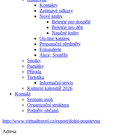
Kontakty
Zajímavé odkazy
Nové knihy
Beletrie pro dospělé
Beletrie pro děti
Naučné knihy
On-line katalog
Propagační předměty
Fotogalerie
Akce, Soutěže
Spolky
Památky
Příroda
Turistika
Informační servis
Kulturní kalendář 2026
Kontakt
Seznam osob
Organizační struktura
Podněty občanů
http://www.virtualtravel.cz/export/dolni-poustevna
Adresa