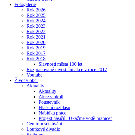
Fotogalerie
Rok 2026
Rok 2025
Rok 2024
Rok 2023
Rok 2022
Rok 2021
Rok 2020
Rok 2019
Rok 2017
Rok 2018
Slavnosti města 100 let
Rozpracované investiční akce v roce 2017
Youtube
Život v obci
Aktuality
Aktuality
Akce v okolí
Poustevník
Hlášení rozhlasu
Nabídka práce
Projekt hasičů "Ukažme vodě hranice"
Centrum setkávání
Loutkové divadlo
Knihovna