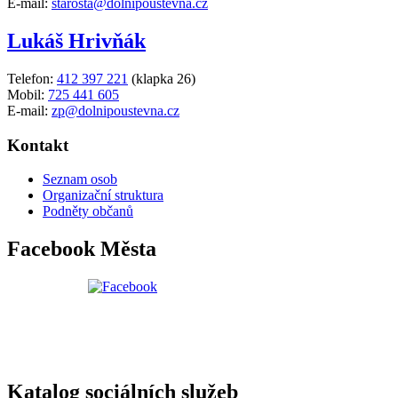
E-mail:
starosta@dolnipoustevna.cz
Lukáš Hrivňák
Telefon:
412 397 221
(klapka 26)
Mobil:
725 441 605
E-mail:
zp@dolnipoustevna.cz
Kontakt
Seznam osob
Organizační struktura
Podněty občanů
Facebook Města
Katalog sociálních služeb