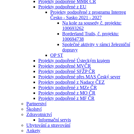
Projekty podpořené MMR ČR
Projekty podpořené z EU
Projekty podpořené z programu Interreg
Česko - Sasko 2021 - 2027
Na kole za sousedy č. projektu:
100693262
Borderland Trails, č. projektu:
100694738
Společné aktivity v rámci železniční
dopravy
OP ST
Projekty podpořené Ústeckým krajem
Projekty podpořené MVČR
Projekty podpořené SFŽP ČR
Projekty podpořené přes MAS Český sever
Projekty podpořené z Nadace ČEZ
Projekty podpořené z MZe ČR
Projekty podpořené z MO ČR
Projekty podpořené z MF ČR
Partnerství
Školství
Zdravotnictví
Informační servis
Ubytování a stravování
Ankety