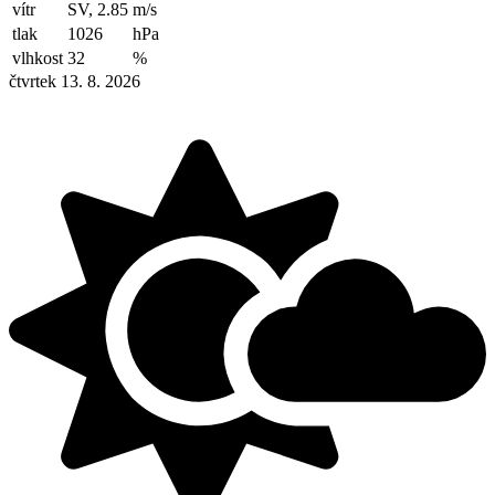
vítr
SV, 2.85
m/s
tlak
1026
hPa
vlhkost
32
%
čtvrtek 13. 8. 2026