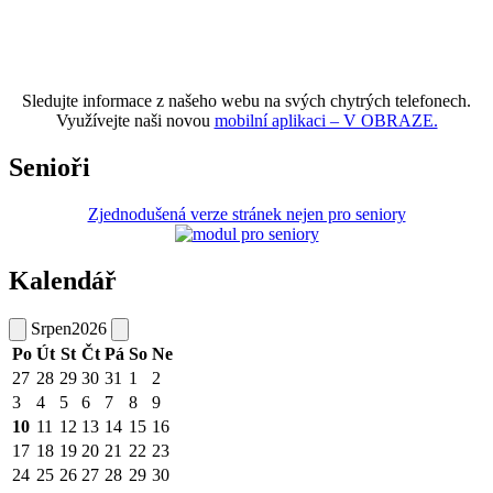
Sledujte informace z našeho webu na svých chytrých telefonech.
Využívejte naši novou
mobilní aplikaci – V OBRAZE.
Senioři
Zjednodušená verze stránek nejen pro seniory
Kalendář
Srpen
2026
Po
Út
St
Čt
Pá
So
Ne
27
28
29
30
31
1
2
3
4
5
6
7
8
9
10
11
12
13
14
15
16
17
18
19
20
21
22
23
24
25
26
27
28
29
30