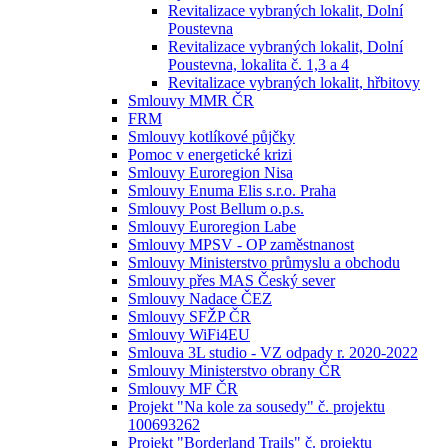
Revitalizace vybraných lokalit, Dolní
Poustevna
Revitalizace vybraných lokalit, Dolní
Poustevna, lokalita č. 1,3 a 4
Revitalizace vybraných lokalit, hřbitovy
Smlouvy MMR ČR
FRM
Smlouvy kotlíkové půjčky
Pomoc v energetické krizi
Smlouvy Euroregion Nisa
Smlouvy Enuma Elis s.r.o. Praha
Smlouvy Post Bellum o.p.s.
Smlouvy Euroregion Labe
Smlouvy MPSV - OP zaměstnanost
Smlouvy Ministerstvo průmyslu a obchodu
Smlouvy přes MAS Český sever
Smlouvy Nadace ČEZ
Smlouvy SFŽP ČR
Smlouvy WiFi4EU
Smlouva 3L studio - VZ odpady r. 2020-2022
Smlouvy Ministerstvo obrany ČR
Smlouvy MF ČR
Projekt "Na kole za sousedy" č. projektu
100693262
Projekt "Borderland Trails" č. projektu