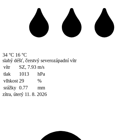
34 °C
16 °C
slabý déšť, čerstvý severozápadní vítr
vítr
SZ, 7.93
m/s
tlak
1013
hPa
vlhkost
29
%
srážky
0.77
mm
zítra, úterý 11. 8. 2026