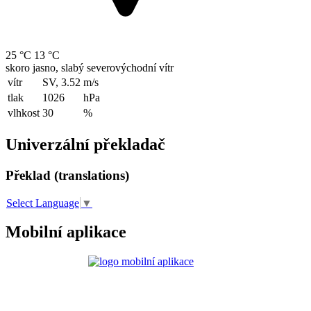
25 °C
13 °C
skoro jasno, slabý severovýchodní vítr
vítr
SV, 3.52
m/s
tlak
1026
hPa
vlhkost
30
%
Univerzální překladač
Překlad (translations)
Select Language
▼
Mobilní aplikace