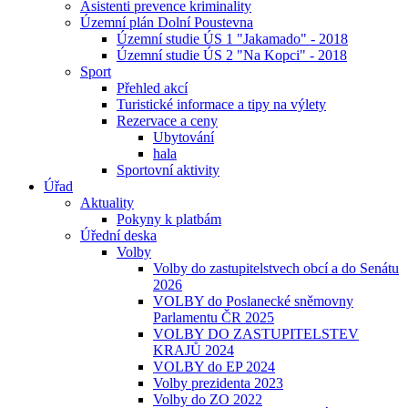
Asistenti prevence kriminality
Územní plán Dolní Poustevna
Územní studie ÚS 1 "Jakamado" - 2018
Územní studie ÚS 2 "Na Kopci" - 2018
Sport
Přehled akcí
Turistické informace a tipy na výlety
Rezervace a ceny
Ubytování
hala
Sportovní aktivity
Úřad
Aktuality
Pokyny k platbám
Úřední deska
Volby
Volby do zastupitelstvech obcí a do Senátu
2026
VOLBY do Poslanecké sněmovny
Parlamentu ČR 2025
VOLBY DO ZASTUPITELSTEV
KRAJŮ 2024
VOLBY do EP 2024
Volby prezidenta 2023
Volby do ZO 2022