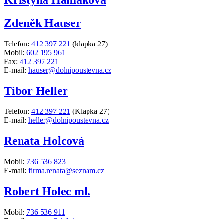
Zdeněk Hauser
Telefon:
412 397 221
(klapka 27)
Mobil:
602 195 961
Fax:
412 397 221
E-mail:
hauser@dolnipoustevna.cz
Tibor Heller
Telefon:
412 397 221
(Klapka 27)
E-mail:
heller@dolnipoustevna.cz
Renata Holcová
Mobil:
736 536 823
E-mail:
firma.renata@seznam.cz
Robert Holec ml.
Mobil:
736 536 911