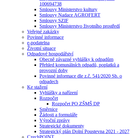
100694738
Smlouvy Ministerstvo kultury
Smlouvy Nadace AGROFERT
Smlouvy SZIF
Smlouvy Ministerstvo životního prostředí
Veřejné zakázky
Povinné informace
e-podatelna
Životní situace
Odpadové hospodářství
Obecně závazné vyhlášky k odpadům
Přehled komunálních odpadů, poplatků a
provozní doby
Povinné informace dle z.č. 541⁄2020 Sb. o
odpadech
Ke stažení
Vyhlášky a nařízení
Rozpočet
Rozpočet PO ZŠMŠ DP
Směrnice
Žádosti a formuláře
Výroční zprávy
Strategické dokumenty
Strategický plán Dolní Poustevna 2021 - 2027
CzechPOINT