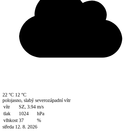
22 °C
12 °C
polojasno, slabý severozápadní vítr
vítr
SZ, 3.94
m/s
tlak
1024
hPa
vlhkost
37
%
středa 12. 8. 2026