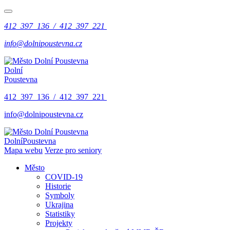
412 397 136 / 412 397 221
info@dolnipoustevna.cz
Dolní
Poustevna
412 397 136 / 412 397 221
info@dolnipoustevna.cz
Dolní
Poustevna
Mapa webu
Verze pro seniory
Město
COVID-19
Historie
Symboly
Ukrajina
Statistiky
Projekty