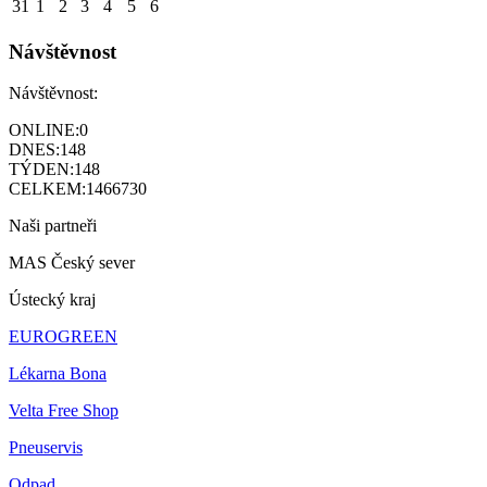
31
1
2
3
4
5
6
Návštěvnost
Návštěvnost:
ONLINE:
0
DNES:
148
TÝDEN:
148
CELKEM:
1466730
Naši partneři
MAS Český sever
Ústecký kraj
EUROGREEN
Lékarna Bona
Velta Free Shop
Pneuservis
Odpad