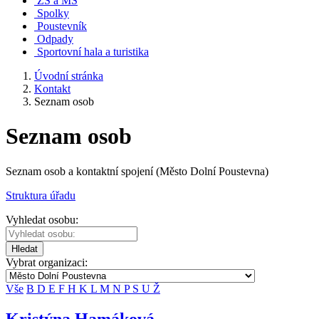
ZŠ a MŠ
Spolky
Poustevník
Odpady
Sportovní hala a turistika
Úvodní stránka
Kontakt
Seznam osob
Seznam osob
Seznam osob a kontaktní spojení (Město Dolní Poustevna)
Struktura úřadu
Vyhledat osobu:
Hledat
Vybrat organizaci:
Vše
B
D
E
F
H
K
L
M
N
P
S
U
Ž
Kristýna Hamáková