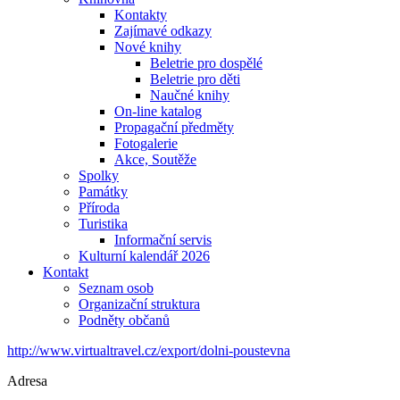
Kontakty
Zajímavé odkazy
Nové knihy
Beletrie pro dospělé
Beletrie pro děti
Naučné knihy
On-line katalog
Propagační předměty
Fotogalerie
Akce, Soutěže
Spolky
Památky
Příroda
Turistika
Informační servis
Kulturní kalendář 2026
Kontakt
Seznam osob
Organizační struktura
Podněty občanů
http://www.virtualtravel.cz/export/dolni-poustevna
Adresa