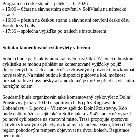
Program na české straně – pátek 12. 6. 2026
- 15:00 – účast na slavnostním otevření v SoliVitalu na německé
straně
- 16:30 – přesun na českou stranu a slavnostní otevření české části
Borderless Trails
- 17:30 – společná vyjížďka po trailech s instruktorem
Sobota: komentované cyklovýlety v terénu
Sobota bude patřit aktivnímu trailovému zážitku. Zájemci o horskou
cyklistiku se mohou přihlásit na komentované vyjížďky po již
dokončených trasách a společně se zkušenými průvodci prozkoumat
nové terény. Na místě budou k dispozici půjčovna kol, možnost
poznat trailové trasy pěšky a samozřejmě je možné přijet i s vlastním
horským kolem.
Současně bude organizován také komentovaný cyklovýlet z Dolní
Poustevny (sraz v 10:00 u sportovní haly) přes Rugiswalde –
Lobendavu – Lipovou – Vilémov zpět do Dolní Poustevny. Kdo
bude chtít, může se sejít také u SoliVitalu a v 9:45 společně vyrazit
po nové cyklostezce na startovní místo. Trasa propojuje sportovní
aktivitu s krásnými výhledy do krajiny a je určena všem, kteří chtějí
region pohodovým tempem objevovat na dvou kolech. Registrace
není nutná.