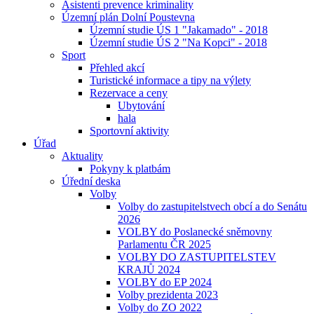
Asistenti prevence kriminality
Územní plán Dolní Poustevna
Územní studie ÚS 1 "Jakamado" - 2018
Územní studie ÚS 2 "Na Kopci" - 2018
Sport
Přehled akcí
Turistické informace a tipy na výlety
Rezervace a ceny
Ubytování
hala
Sportovní aktivity
Úřad
Aktuality
Pokyny k platbám
Úřední deska
Volby
Volby do zastupitelstvech obcí a do Senátu
2026
VOLBY do Poslanecké sněmovny
Parlamentu ČR 2025
VOLBY DO ZASTUPITELSTEV
KRAJŮ 2024
VOLBY do EP 2024
Volby prezidenta 2023
Volby do ZO 2022