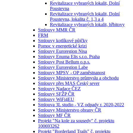
Revitalizace vybraných lokalit, Dolní
Poustevna
Revitalizace vybraných lokalit, Dolní
Poustevna, lokalita č. 1,3 a 4
Revitalizace vybraných lokalit, hřbitovy
Smlouvy MMR ČR
FRM
Smlouvy kotlíkové půjčky
Pomoc v energetické krizi
Smlouvy Euroregion Nisa
Smlouvy Enuma Elis s.r.o. Praha
Smlouvy Post Bellum o.p.s.
Smlouvy Euroregion Labe
Smlouvy MPSV - OP zaměstnanost
Smlouvy Ministerstvo průmyslu a obchodu
Smlouvy přes MAS Český sever
Smlouvy Nadace ČEZ
Smlouvy SFŽP ČR
Smlouvy WiFi4EU
Smlouva 3L studio - VZ odpady r. 2020-2022
Smlouvy Ministerstvo obrany ČR
Smlouvy MF ČR
Projekt "Na kole za sousedy" č. projektu
100693262
Projekt "Borderland Trails" č. projektu