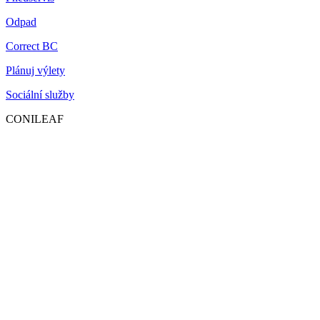
Odpad
Correct BC
Plánuj výlety
Sociální služby
CONILEAF