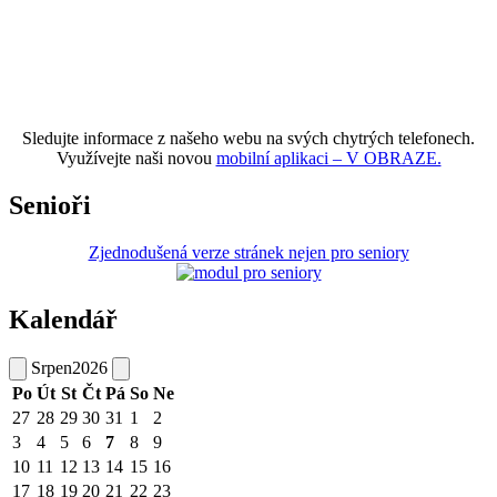
Sledujte informace z našeho webu na svých chytrých telefonech.
Využívejte naši novou
mobilní aplikaci – V OBRAZE.
Senioři
Zjednodušená verze stránek nejen pro seniory
Kalendář
Srpen
2026
Po
Út
St
Čt
Pá
So
Ne
27
28
29
30
31
1
2
3
4
5
6
7
8
9
10
11
12
13
14
15
16
17
18
19
20
21
22
23