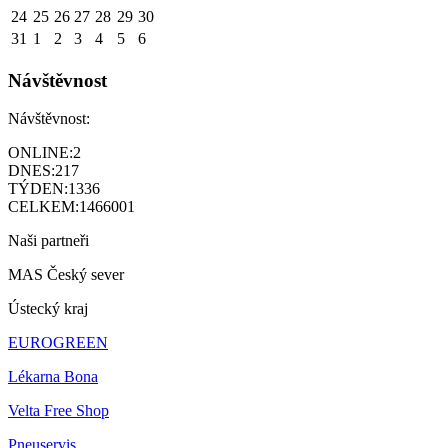
24
25
26
27
28
29
30
31
1
2
3
4
5
6
Návštěvnost
Návštěvnost:
ONLINE:
2
DNES:
217
TÝDEN:
1336
CELKEM:
1466001
Naši partneři
MAS Český sever
Ústecký kraj
EUROGREEN
Lékarna Bona
Velta Free Shop
Pneuservis