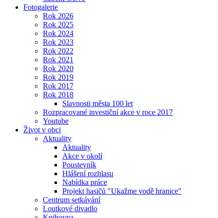
Fotogalerie
Rok 2026
Rok 2025
Rok 2024
Rok 2023
Rok 2022
Rok 2021
Rok 2020
Rok 2019
Rok 2017
Rok 2018
Slavnosti města 100 let
Rozpracované investiční akce v roce 2017
Youtube
Život v obci
Aktuality
Aktuality
Akce v okolí
Poustevník
Hlášení rozhlasu
Nabídka práce
Projekt hasičů "Ukažme vodě hranice"
Centrum setkávání
Loutkové divadlo
Knihovna