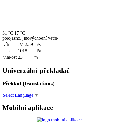
31 °C
17 °C
polojasno, jihovýchodní větřík
vítr
JV, 2.39
m/s
tlak
1018
hPa
vlhkost
23
%
Univerzální překladač
Překlad (translations)
Select Language
▼
Mobilní aplikace