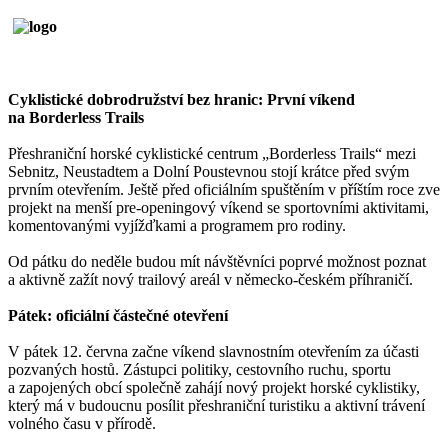
Cyklistické dobrodružství bez hranic: První víkend
na Borderless Trails
Přeshraniční horské cyklistické centrum „Borderless Trails“ mezi
Sebnitz, Neustadtem a Dolní Poustevnou stojí krátce před svým
prvním otevřením. Ještě před oficiálním spuštěním v příštím roce zve
projekt na menší pre-openingový víkend se sportovními aktivitami,
komentovanými vyjížďkami a programem pro rodiny.
Od pátku do neděle budou mít návštěvníci poprvé možnost poznat
a aktivně zažít nový trailový areál v německo-českém příhraničí.
Pátek: oficiální částečné otevření
V pátek 12. června začne víkend slavnostním otevřením za účasti
pozvaných hostů. Zástupci politiky, cestovního ruchu, sportu
a zapojených obcí společně zahájí nový projekt horské cyklistiky,
který má v budoucnu posílit přeshraniční turistiku a aktivní trávení
volného času v přírodě.