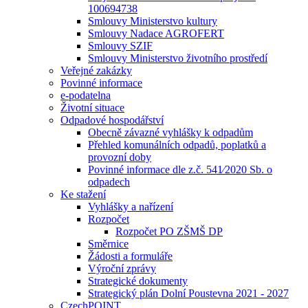
100694738
Smlouvy Ministerstvo kultury
Smlouvy Nadace AGROFERT
Smlouvy SZIF
Smlouvy Ministerstvo životního prostředí
Veřejné zakázky
Povinné informace
e-podatelna
Životní situace
Odpadové hospodářství
Obecně závazné vyhlášky k odpadům
Přehled komunálních odpadů, poplatků a
provozní doby
Povinné informace dle z.č. 541⁄2020 Sb. o
odpadech
Ke stažení
Vyhlášky a nařízení
Rozpočet
Rozpočet PO ZŠMŠ DP
Směrnice
Žádosti a formuláře
Výroční zprávy
Strategické dokumenty
Strategický plán Dolní Poustevna 2021 - 2027
CzechPOINT