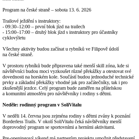
Program na české straně – sobota 13. 6. 2026
Trailové ježdění s instruktory:
- 09:30–12:00 – první blok jízd na trailech
- 15:00–17:00 – druhý blok jízd s instruktory pro účastníky
cyklovýletu
Všechny aktivity budou začínat u rybníků ve Filipově údolí
na české straně.
V prostoru rybníků bude připravena také menší skill zóna, kde si
návštěvníci budou moci vyzkoušet různé překážky a otestovat své
dovednosti na horském kole. Součástí budou jednoduché technické
prvky a základní překážky vhodné jak pro začátečníky, tak i pro
zkušenější jezdce. Celý program bude zaměřen na přátelskou
a komunitní atmosféru pro návštěvníky i rodiny s dětmi.
Neděle: rodinný program v SoliVitalu
V neděli 14. června jsou zejména rodiny s dětmi zvány k poznání
Borderless Trails. V okolí SoliVitalu čeká návštěvníky menší
doprovodný program se sportovními a herními aktivitami.
Pre-openingový víkend má partnerům projektu umožnit představení