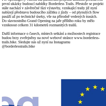
první ukázky budoucí nabídky Borderless Trails. Přestože se projekt
stále nachází v závěrečné fázi výstavby, vznikající traily již nyní
nabízejí představu budoucího zážitku z jízdy – od plynulých flow
pasáží až po technické úseky, vše na přírodně vedených trasách.
Do slavnostního Grand Opening na jaře příštího roku by mělo
vzniknout celkem 31 kilometrů rozmanitých trailů.
Další informace o časech, místech setkání a možnostech registrace
budou brzy zveřejněny na nové webové stránce www.borderless-
trails.bike. Sledujte nás už nyní na Instagramu
@borderlesstrails.bike