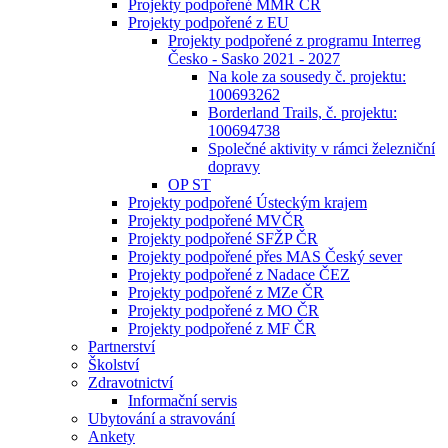
Projekty podpořené MMR ČR
Projekty podpořené z EU
Projekty podpořené z programu Interreg
Česko - Sasko 2021 - 2027
Na kole za sousedy č. projektu:
100693262
Borderland Trails, č. projektu:
100694738
Společné aktivity v rámci železniční
dopravy
OP ST
Projekty podpořené Ústeckým krajem
Projekty podpořené MVČR
Projekty podpořené SFŽP ČR
Projekty podpořené přes MAS Český sever
Projekty podpořené z Nadace ČEZ
Projekty podpořené z MZe ČR
Projekty podpořené z MO ČR
Projekty podpořené z MF ČR
Partnerství
Školství
Zdravotnictví
Informační servis
Ubytování a stravování
Ankety