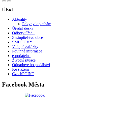
Úřad
Aktuality
Pokyny k platbám
Úřední deska
Odbory úřadu
Zastupitelstvo obce
SMLOUVY
Veřejné zakázky
Povinné informace
e-podatelna
Životní situace
Odpadové hospodářství
Ke stažení
CzechPOINT
Facebook Města