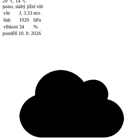
29 °C
14 °C
jasno, slabý jižní vítr
vítr
J, 3.33
m/s
tlak
1020
hPa
vlhkost
34
%
pondělí 10. 8. 2026