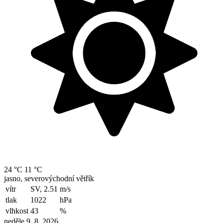
24 °C
11 °C
jasno, severovýchodní větřík
vítr
SV, 2.51
m/s
tlak
1022
hPa
vlhkost
43
%
neděle 9. 8. 2026