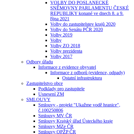
VOLBY DO POSLANECKÉ
SNĚMOVNY PARLAMENTU ČESKÉ
REPUBLIKY konané ve dnech 8. a 9.
října 2021
Volby do zastupitelstev krajů 2020
Volby do Senátu PČR 2020
Volby 2019
Volby
Volby ZO 2018
Volby prezidenta
Volby 2017
Odbory úřadu
Informace z evidence obyvatel
Informace z odborů (evidence, odpady)
Ostatní infrastruktura
Zastupitelstvo obce
Podklady pro zastupitele
Usnesení ZM
SMLOUVY
Smlouvy - projekt "Ukažme vodě hranice",
č.100250806
Smlouvy MV ČR
Smlouvy Krajský úřad Ústeckého kraje
Smlouvy MZe ČR
Smlouvy OPŽP ČR