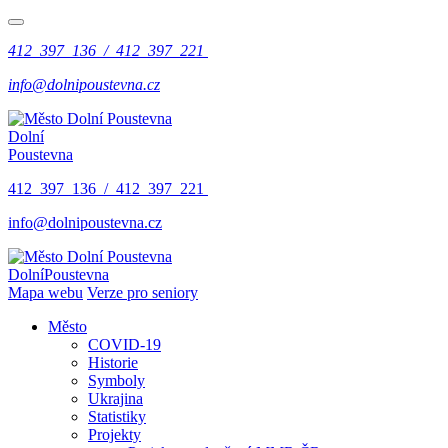
412 397 136 / 412 397 221
info@dolnipoustevna.cz
Dolní
Poustevna
412 397 136 / 412 397 221
info@dolnipoustevna.cz
Dolní
Poustevna
Mapa webu
Verze pro seniory
Město
COVID-19
Historie
Symboly
Ukrajina
Statistiky
Projekty