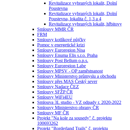
Revitalizace vybraných lokalit, Dolní
Poustevna
Revitalizace vybraných lokalit, Dolní
Poustevna, lokalita č. 1,3 a 4
Revitalizace vybraných lokalit, hřbitovy
Smlouvy MMR ČR
FRM
Smlouvy kotlíkové půjčky
Pomoc v energetické krizi
Smlouvy Euroregion Nisa
Smlouvy Enuma Elis s.r.o. Praha
Smlouvy Post Bellum o.p.s.
Smlouvy Euroregion Labe
Smlouvy MPSV - OP zaměstnanost
Smlouvy Ministerstvo průmyslu a obchodu
Smlouvy přes MAS Český sever
Smlouvy Nadace ČEZ
Smlouvy SFŽP ČR
Smlouvy WiFi4EU
Smlouva 3L studio - VZ odpady r. 2020-2022
Smlouvy Ministerstvo obrany ČR
Smlouvy MF ČR
Projekt "Na kole za sousedy" č. projektu
100693262
Projekt "Borderland Trails" č. projektu