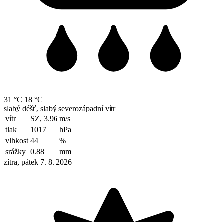
31 °C
18 °C
slabý déšť, slabý severozápadní vítr
vítr
SZ, 3.96
m/s
tlak
1017
hPa
vlhkost
44
%
srážky
0.88
mm
zítra, pátek 7. 8. 2026