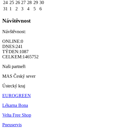
24
25
26
27
28
29
30
31
1
2
3
4
5
6
Návštěvnost
Návštěvnost:
ONLINE:
0
DNES:
241
TÝDEN:
1087
CELKEM:
1465752
Naši partneři
MAS Český sever
Ústecký kraj
EUROGREEN
Lékarna Bona
Velta Free Shop
Pneuservis