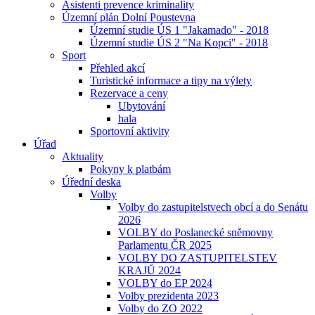
Asistenti prevence kriminality
Územní plán Dolní Poustevna
Územní studie ÚS 1 "Jakamado" - 2018
Územní studie ÚS 2 "Na Kopci" - 2018
Sport
Přehled akcí
Turistické informace a tipy na výlety
Rezervace a ceny
Ubytování
hala
Sportovní aktivity
Úřad
Aktuality
Pokyny k platbám
Úřední deska
Volby
Volby do zastupitelstvech obcí a do Senátu
2026
VOLBY do Poslanecké sněmovny
Parlamentu ČR 2025
VOLBY DO ZASTUPITELSTEV
KRAJŮ 2024
VOLBY do EP 2024
Volby prezidenta 2023
Volby do ZO 2022