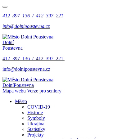
412 397 136 / 412 397 221
info@dolnipoustevna.cz
Dolní
Poustevna
412 397 136 / 412 397 221
info@dolnipoustevna.cz
Dolní
Poustevna
Mapa webu
Verze pro seniory
Město
COVID-19
Historie
Symboly
Ukrajina
Statistiky
Projekty