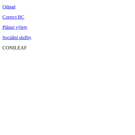
Odpad
Correct BC
Plánuj výlety
Sociální služby
CONILEAF