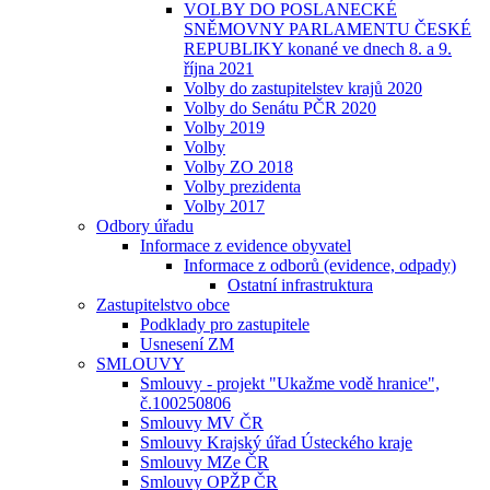
VOLBY DO POSLANECKÉ
SNĚMOVNY PARLAMENTU ČESKÉ
REPUBLIKY konané ve dnech 8. a 9.
října 2021
Volby do zastupitelstev krajů 2020
Volby do Senátu PČR 2020
Volby 2019
Volby
Volby ZO 2018
Volby prezidenta
Volby 2017
Odbory úřadu
Informace z evidence obyvatel
Informace z odborů (evidence, odpady)
Ostatní infrastruktura
Zastupitelstvo obce
Podklady pro zastupitele
Usnesení ZM
SMLOUVY
Smlouvy - projekt "Ukažme vodě hranice",
č.100250806
Smlouvy MV ČR
Smlouvy Krajský úřad Ústeckého kraje
Smlouvy MZe ČR
Smlouvy OPŽP ČR