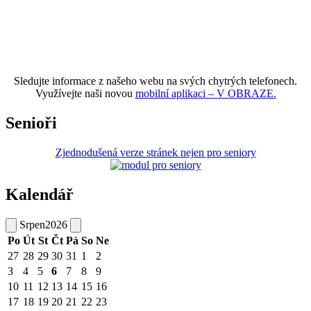
Sledujte informace z našeho webu na svých chytrých telefonech.
Využívejte naši novou
mobilní aplikaci – V OBRAZE.
Senioři
Zjednodušená verze stránek nejen pro seniory
Kalendář
Srpen
2026
Po
Út
St
Čt
Pá
So
Ne
27
28
29
30
31
1
2
3
4
5
6
7
8
9
10
11
12
13
14
15
16
17
18
19
20
21
22
23