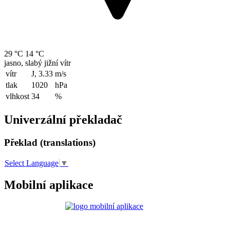
29 °C
14 °C
jasno, slabý jižní vítr
vítr
J, 3.33
m/s
tlak
1020
hPa
vlhkost
34
%
Univerzální překladač
Překlad (translations)
Select Language
▼
Mobilní aplikace