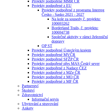
Projekty podpořené MMR ČR
Projekty podpořené z EU
Projekty podpořené z programu Interreg
Česko - Sasko 2021 - 2027
Na kole za sousedy č. projektu:
100693262
Borderland Trails, č. projektu:
100694738
Společné aktivity v rámci železniční
dopravy
OP ST
Projekty podpořené Ústeckým krajem
Projekty podpořené MVČR
Projekty podpořené SFŽP ČR
Projekty podpořené přes MAS Český sever
Projekty podpořené z Nadace ČEZ
Projekty podpořené z MZe ČR
Projekty podpořené z MO ČR
Projekty podpořené z MF ČR
Partnerství
Školství
Zdravotnictví
Informační servis
Ubytování a stravování
Ankety