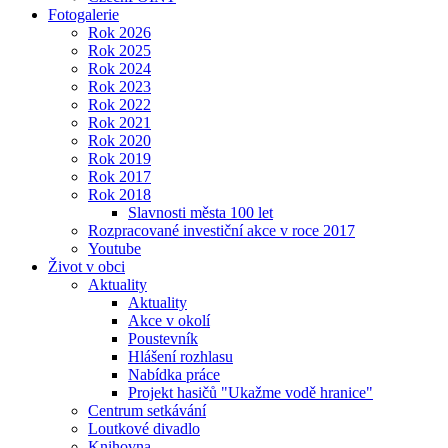
Fotogalerie
Rok 2026
Rok 2025
Rok 2024
Rok 2023
Rok 2022
Rok 2021
Rok 2020
Rok 2019
Rok 2017
Rok 2018
Slavnosti města 100 let
Rozpracované investiční akce v roce 2017
Youtube
Život v obci
Aktuality
Aktuality
Akce v okolí
Poustevník
Hlášení rozhlasu
Nabídka práce
Projekt hasičů "Ukažme vodě hranice"
Centrum setkávání
Loutkové divadlo
Knihovna