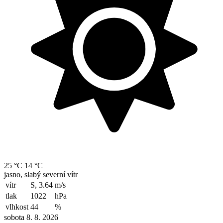
25 °C
14 °C
jasno, slabý severní vítr
vítr
S, 3.64
m/s
tlak
1022
hPa
vlhkost
44
%
sobota 8. 8. 2026