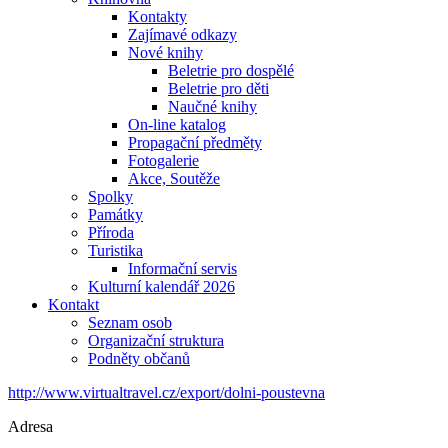
Kontakty
Zajímavé odkazy
Nové knihy
Beletrie pro dospělé
Beletrie pro děti
Naučné knihy
On-line katalog
Propagační předměty
Fotogalerie
Akce, Soutěže
Spolky
Památky
Příroda
Turistika
Informační servis
Kulturní kalendář 2026
Kontakt
Seznam osob
Organizační struktura
Podněty občanů
http://www.virtualtravel.cz/export/dolni-poustevna
Adresa