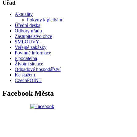
Úřad
Aktuality
Pokyny k platbám
Úřední deska
Odbory úřadu
Zastupitelstvo obce
SMLOUVY
Veřejné zakázky
Povinné informace
e-podatelna
Životní situace
Odpadové hospodářství
Ke stažení
CzechPOINT
Facebook Města