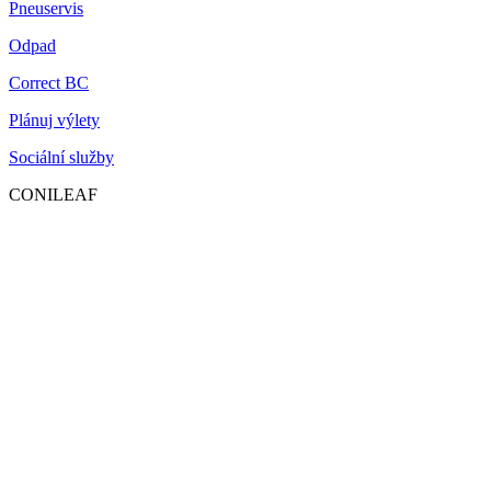
Pneuservis
Odpad
Correct BC
Plánuj výlety
Sociální služby
CONILEAF