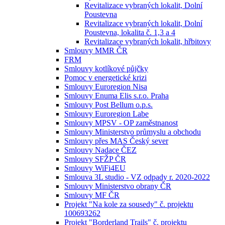
Revitalizace vybraných lokalit, Dolní
Poustevna
Revitalizace vybraných lokalit, Dolní
Poustevna, lokalita č. 1,3 a 4
Revitalizace vybraných lokalit, hřbitovy
Smlouvy MMR ČR
FRM
Smlouvy kotlíkové půjčky
Pomoc v energetické krizi
Smlouvy Euroregion Nisa
Smlouvy Enuma Elis s.r.o. Praha
Smlouvy Post Bellum o.p.s.
Smlouvy Euroregion Labe
Smlouvy MPSV - OP zaměstnanost
Smlouvy Ministerstvo průmyslu a obchodu
Smlouvy přes MAS Český sever
Smlouvy Nadace ČEZ
Smlouvy SFŽP ČR
Smlouvy WiFi4EU
Smlouva 3L studio - VZ odpady r. 2020-2022
Smlouvy Ministerstvo obrany ČR
Smlouvy MF ČR
Projekt "Na kole za sousedy" č. projektu
100693262
Projekt "Borderland Trails" č. projektu