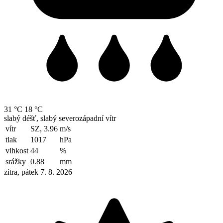
31 °C
18 °C
slabý déšť, slabý severozápadní vítr
vítr
SZ, 3.96
m/s
tlak
1017
hPa
vlhkost
44
%
srážky
0.88
mm
zítra, pátek 7. 8. 2026