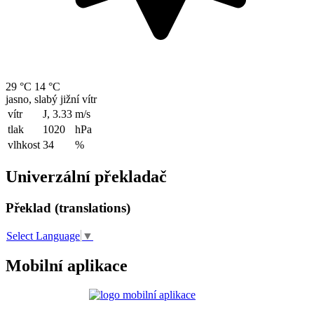
29 °C
14 °C
jasno, slabý jižní vítr
vítr
J, 3.33
m/s
tlak
1020
hPa
vlhkost
34
%
Univerzální překladač
Překlad (translations)
Select Language
▼
Mobilní aplikace