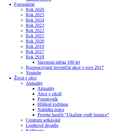
Fotogalerie
Rok 2026
Rok 2025
Rok 2024
Rok 2023
Rok 2022
Rok 2021
Rok 2020
Rok 2019
Rok 2017
Rok 2018
Slavnosti města 100 let
Rozpracované investiční akce v roce 2017
Youtube
Život v obci
Aktuality
Aktuality
Akce v okolí
Poustevník
Hlášení rozhlasu
Nabídka práce
Projekt hasičů "Ukažme vodě hranice"
Centrum setkávání
Loutkové divadlo
Knihovna