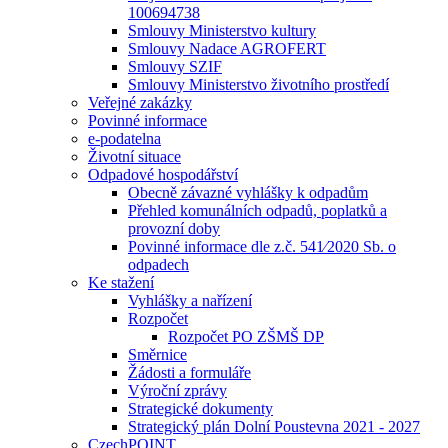
100694738
Smlouvy Ministerstvo kultury
Smlouvy Nadace AGROFERT
Smlouvy SZIF
Smlouvy Ministerstvo životního prostředí
Veřejné zakázky
Povinné informace
e-podatelna
Životní situace
Odpadové hospodářství
Obecně závazné vyhlášky k odpadům
Přehled komunálních odpadů, poplatků a
provozní doby
Povinné informace dle z.č. 541⁄2020 Sb. o
odpadech
Ke stažení
Vyhlášky a nařízení
Rozpočet
Rozpočet PO ZŠMŠ DP
Směrnice
Žádosti a formuláře
Výroční zprávy
Strategické dokumenty
Strategický plán Dolní Poustevna 2021 - 2027
CzechPOINT