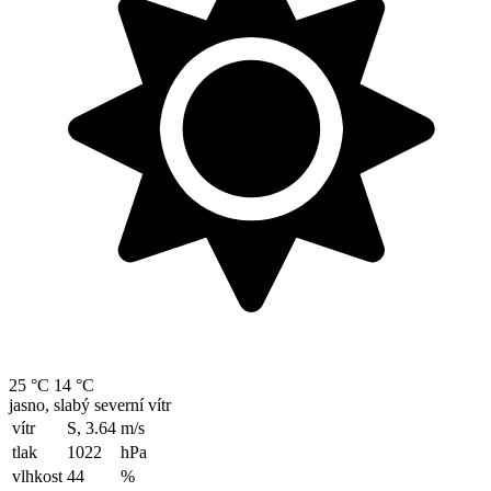
25 °C
14 °C
jasno, slabý severní vítr
vítr
S, 3.64
m/s
tlak
1022
hPa
vlhkost
44
%