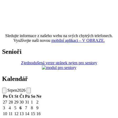
Sledujte informace z našeho webu na svých chytrých telefonech.
Využívejte naši novou
mobilní aplikaci – V OBRAZE.
Senioři
Zjednodušená verze stránek nejen pro seniory
Kalendář
Srpen
2026
Po
Út
St
Čt
Pá
So
Ne
27
28
29
30
31
1
2
3
4
5
6
7
8
9
10
11
12
13
14
15
16