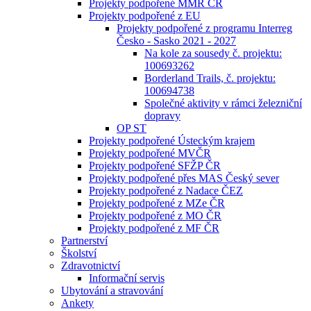
Projekty podpořené MMR ČR
Projekty podpořené z EU
Projekty podpořené z programu Interreg
Česko - Sasko 2021 - 2027
Na kole za sousedy č. projektu:
100693262
Borderland Trails, č. projektu:
100694738
Společné aktivity v rámci železniční
dopravy
OP ST
Projekty podpořené Ústeckým krajem
Projekty podpořené MVČR
Projekty podpořené SFŽP ČR
Projekty podpořené přes MAS Český sever
Projekty podpořené z Nadace ČEZ
Projekty podpořené z MZe ČR
Projekty podpořené z MO ČR
Projekty podpořené z MF ČR
Partnerství
Školství
Zdravotnictví
Informační servis
Ubytování a stravování
Ankety