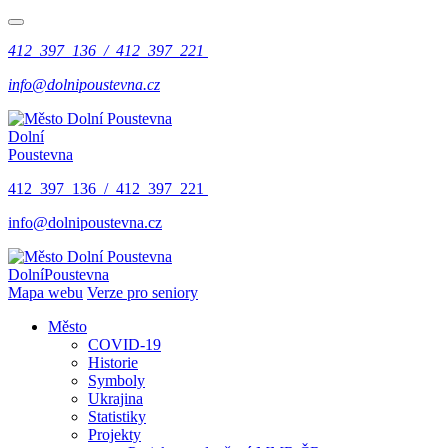
412 397 136 / 412 397 221
info@dolnipoustevna.cz
Dolní
Poustevna
412 397 136 / 412 397 221
info@dolnipoustevna.cz
Dolní
Poustevna
Mapa webu
Verze pro seniory
Město
COVID-19
Historie
Symboly
Ukrajina
Statistiky
Projekty