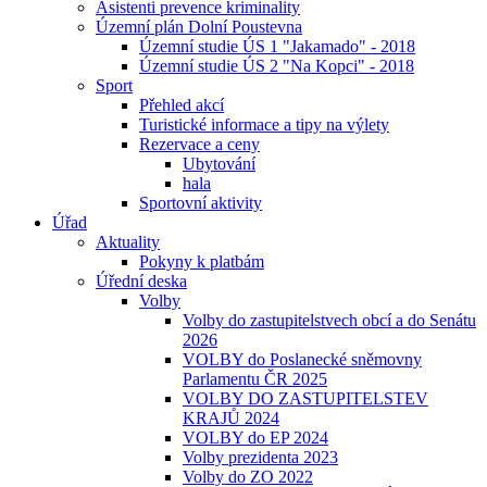
Asistenti prevence kriminality
Územní plán Dolní Poustevna
Územní studie ÚS 1 "Jakamado" - 2018
Územní studie ÚS 2 "Na Kopci" - 2018
Sport
Přehled akcí
Turistické informace a tipy na výlety
Rezervace a ceny
Ubytování
hala
Sportovní aktivity
Úřad
Aktuality
Pokyny k platbám
Úřední deska
Volby
Volby do zastupitelstvech obcí a do Senátu
2026
VOLBY do Poslanecké sněmovny
Parlamentu ČR 2025
VOLBY DO ZASTUPITELSTEV
KRAJŮ 2024
VOLBY do EP 2024
Volby prezidenta 2023
Volby do ZO 2022