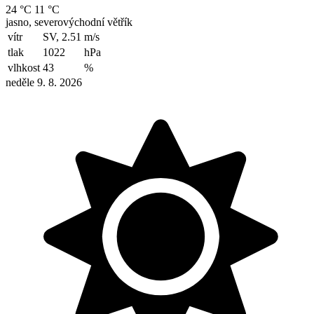
24 °C
11 °C
jasno, severovýchodní větřík
vítr
SV, 2.51
m/s
tlak
1022
hPa
vlhkost
43
%
neděle 9. 8. 2026