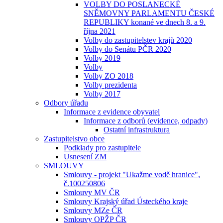
VOLBY DO POSLANECKÉ
SNĚMOVNY PARLAMENTU ČESKÉ
REPUBLIKY konané ve dnech 8. a 9.
října 2021
Volby do zastupitelstev krajů 2020
Volby do Senátu PČR 2020
Volby 2019
Volby
Volby ZO 2018
Volby prezidenta
Volby 2017
Odbory úřadu
Informace z evidence obyvatel
Informace z odborů (evidence, odpady)
Ostatní infrastruktura
Zastupitelstvo obce
Podklady pro zastupitele
Usnesení ZM
SMLOUVY
Smlouvy - projekt "Ukažme vodě hranice",
č.100250806
Smlouvy MV ČR
Smlouvy Krajský úřad Ústeckého kraje
Smlouvy MZe ČR
Smlouvy OPŽP ČR