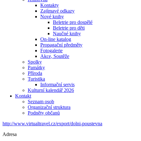
Kontakty
Zajímavé odkazy
Nové knihy
Beletrie pro dospělé
Beletrie pro děti
Naučné knihy
On-line katalog
Propagační předměty
Fotogalerie
Akce, Soutěže
Spolky
Památky
Příroda
Turistika
Informační servis
Kulturní kalendář 2026
Kontakt
Seznam osob
Organizační struktura
Podněty občanů
http://www.virtualtravel.cz/export/dolni-poustevna
Adresa