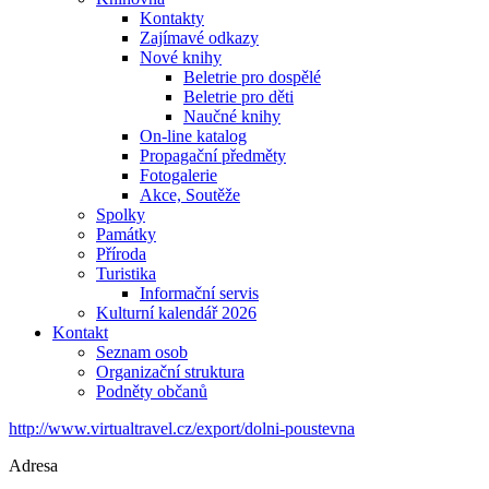
Kontakty
Zajímavé odkazy
Nové knihy
Beletrie pro dospělé
Beletrie pro děti
Naučné knihy
On-line katalog
Propagační předměty
Fotogalerie
Akce, Soutěže
Spolky
Památky
Příroda
Turistika
Informační servis
Kulturní kalendář 2026
Kontakt
Seznam osob
Organizační struktura
Podněty občanů
http://www.virtualtravel.cz/export/dolni-poustevna
Adresa