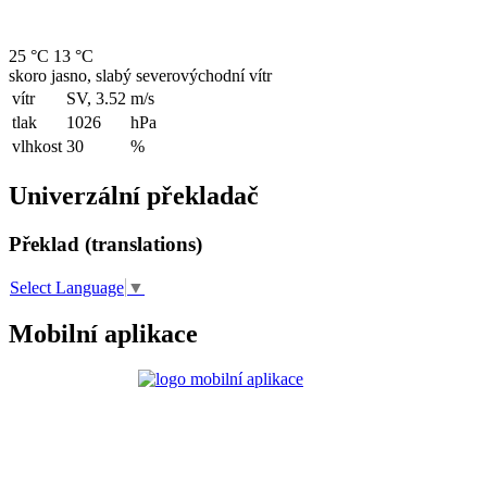
25 °C
13 °C
skoro jasno, slabý severovýchodní vítr
vítr
SV, 3.52
m/s
tlak
1026
hPa
vlhkost
30
%
Univerzální překladač
Překlad (translations)
Select Language
▼
Mobilní aplikace