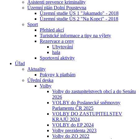
Asistenti prevence kriminality
Územní plán Dolní Poustevna
Územní studie ÚS 1 "Jakamado" - 2018
Územní studie ÚS 2 "Na Kopci" - 2018
Sport
Přehled akcí
Turistické informace a tipy na výlety
Rezervace a ceny
Ubytování
hala
Sportovní aktivity
Úřad
Aktuality
Pokyny k platbám
Úřední deska
Volby
Volby do zastupitelstvech obcí a do Senátu
2026
VOLBY do Poslanecké sněmovny
Parlamentu ČR 2025
VOLBY DO ZASTUPITELSTEV
KRAJŮ 2024
VOLBY do EP 2024
Volby prezidenta 2023
Volby do ZO 2022