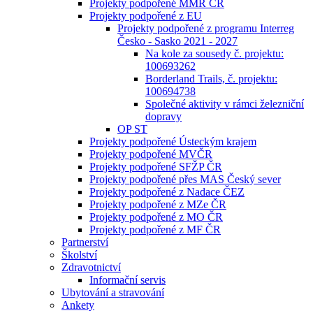
Projekty podpořené MMR ČR
Projekty podpořené z EU
Projekty podpořené z programu Interreg
Česko - Sasko 2021 - 2027
Na kole za sousedy č. projektu:
100693262
Borderland Trails, č. projektu:
100694738
Společné aktivity v rámci železniční
dopravy
OP ST
Projekty podpořené Ústeckým krajem
Projekty podpořené MVČR
Projekty podpořené SFŽP ČR
Projekty podpořené přes MAS Český sever
Projekty podpořené z Nadace ČEZ
Projekty podpořené z MZe ČR
Projekty podpořené z MO ČR
Projekty podpořené z MF ČR
Partnerství
Školství
Zdravotnictví
Informační servis
Ubytování a stravování
Ankety