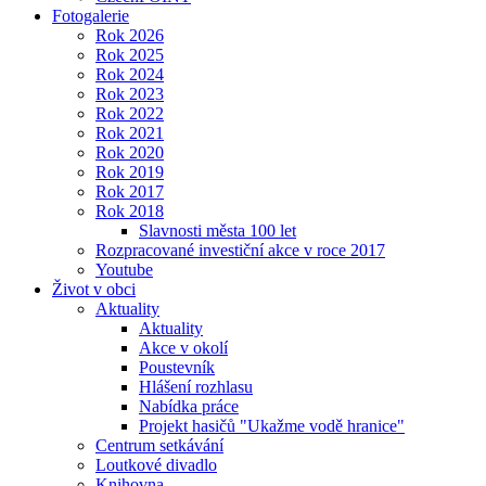
Fotogalerie
Rok 2026
Rok 2025
Rok 2024
Rok 2023
Rok 2022
Rok 2021
Rok 2020
Rok 2019
Rok 2017
Rok 2018
Slavnosti města 100 let
Rozpracované investiční akce v roce 2017
Youtube
Život v obci
Aktuality
Aktuality
Akce v okolí
Poustevník
Hlášení rozhlasu
Nabídka práce
Projekt hasičů "Ukažme vodě hranice"
Centrum setkávání
Loutkové divadlo
Knihovna