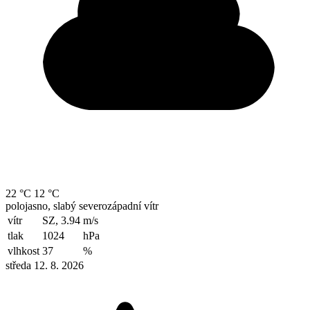
22 °C
12 °C
polojasno, slabý severozápadní vítr
vítr
SZ, 3.94
m/s
tlak
1024
hPa
vlhkost
37
%
středa 12. 8. 2026