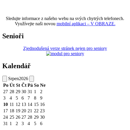
Sledujte informace z našeho webu na svých chytrých telefonech.
Využívejte naši novou
mobilní aplikaci – V OBRAZE.
Senioři
Zjednodušená verze stránek nejen pro seniory
Kalendář
Srpen
2026
Po
Út
St
Čt
Pá
So
Ne
27
28
29
30
31
1
2
3
4
5
6
7
8
9
10
11
12
13
14
15
16
17
18
19
20
21
22
23
24
25
26
27
28
29
30
31
1
2
3
4
5
6