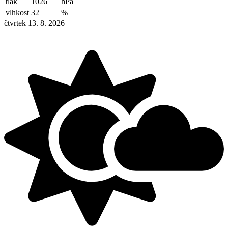
tlak
1026
hPa
vlhkost
32
%
čtvrtek 13. 8. 2026