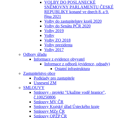
VOLBY DO POSLANECKÉ
SNĚMOVNY PARLAMENTU ČESKÉ
REPUBLIKY konané ve dnech 8. a 9.
října 2021
Volby do zastupitelstev krajů 2020
Volby do Senátu PČR 2020
Volby 2019
Volby
Volby ZO 2018
Volby prezidenta
Volby 2017
Odbory úřadu
Informace z evidence obyvatel
Informace z odborů (evidence, odpady)
Ostatní infrastruktura
Zastupitelstvo obce
Podklady pro zastupitele
Usnesení ZM
SMLOUVY
Smlouvy - projekt "Ukažme vodě hranice",
č.100250806
Smlouvy MV ČR
Smlouvy Krajský úřad Ústeckého kraje
Smlouvy MZe ČR
Smlouvy OPŽP ČR