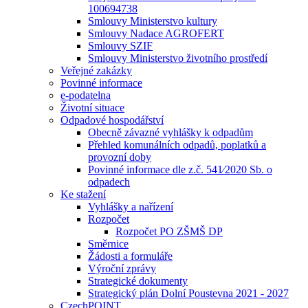
100694738
Smlouvy Ministerstvo kultury
Smlouvy Nadace AGROFERT
Smlouvy SZIF
Smlouvy Ministerstvo životního prostředí
Veřejné zakázky
Povinné informace
e-podatelna
Životní situace
Odpadové hospodářství
Obecně závazné vyhlášky k odpadům
Přehled komunálních odpadů, poplatků a
provozní doby
Povinné informace dle z.č. 541⁄2020 Sb. o
odpadech
Ke stažení
Vyhlášky a nařízení
Rozpočet
Rozpočet PO ZŠMŠ DP
Směrnice
Žádosti a formuláře
Výroční zprávy
Strategické dokumenty
Strategický plán Dolní Poustevna 2021 - 2027
CzechPOINT