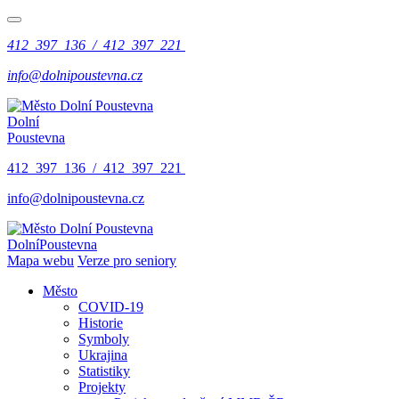
412 397 136 / 412 397 221
info@dolnipoustevna.cz
Dolní
Poustevna
412 397 136 / 412 397 221
info@dolnipoustevna.cz
Dolní
Poustevna
Mapa webu
Verze pro seniory
Město
COVID-19
Historie
Symboly
Ukrajina
Statistiky
Projekty