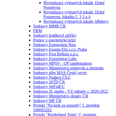
Revitalizace vybraných lokalit, Dolní
Poustevna
Revitalizace vybraných lokalit, Dolní
Poustevna, lokalita č. 1,3 a 4
Revitalizace vybraných lokalit, hřbitovy
Smlouvy MMR ČR
FRM
Smlouvy kotlíkové půjčky
Pomoc v energetické krizi
Smlouvy Euroregion Nisa
Smlouvy Enuma Elis s.r.o. Praha
Smlouvy Post Bellum o.p.s.
Smlouvy Euroregion Labe
Smlouvy MPSV - OP zaměstnanost
Smlouvy Ministerstvo průmyslu a obchodu
Smlouvy přes MAS Český sever
Smlouvy Nadace ČEZ
Smlouvy SFŽP ČR
Smlouvy WiFi4EU
Smlouva 3L studio - VZ odpady r. 2020-2022
Smlouvy Ministerstvo obrany ČR
Smlouvy MF ČR
Projekt "Na kole za sousedy" č. projektu
100693262
Projekt "Borderland Trails" č. projektu