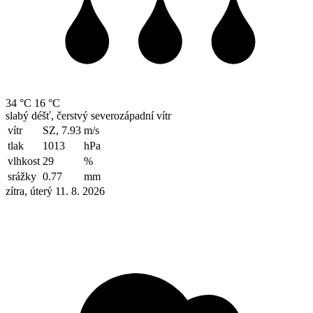
34 °C
16 °C
slabý déšť, čerstvý severozápadní vítr
vítr
SZ, 7.93
m/s
tlak
1013
hPa
vlhkost
29
%
srážky
0.77
mm
zítra, úterý 11. 8. 2026