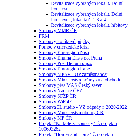
Revitalizace vybraných lokalit, Dolní
Poustevna
Revitalizace vybraných lokalit, Dolní
Poustevna, lokalita č. 1,3 a 4
Revitalizace vybraných lokalit, hřbitovy
Smlouvy MMR ČR
FRM
Smlouvy kotlíkové půjčky
Pomoc v energetické krizi
Smlouvy Euroregion Nisa
Smlouvy Enuma Elis s.r.o. Praha
Smlouvy Post Bellum o.p.s.
Smlouvy Euroregion Labe
Smlouvy MPSV - OP zaměstnanost
Smlouvy Ministerstvo průmyslu a obchodu
Smlouvy přes MAS Český sever
Smlouvy Nadace ČEZ
Smlouvy SFŽP ČR
Smlouvy WiFi4EU
Smlouva 3L studio - VZ odpady r. 2020-2022
Smlouvy Ministerstvo obrany ČR
Smlouvy MF ČR
Projekt "Na kole za sousedy" č. projektu
100693262
Projekt "Borderland Trails" č. projektu