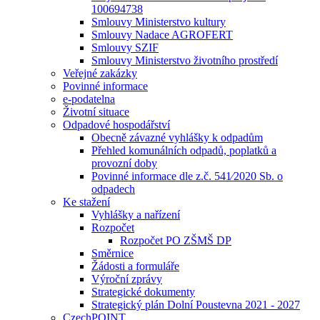
100694738
Smlouvy Ministerstvo kultury
Smlouvy Nadace AGROFERT
Smlouvy SZIF
Smlouvy Ministerstvo životního prostředí
Veřejné zakázky
Povinné informace
e-podatelna
Životní situace
Odpadové hospodářství
Obecně závazné vyhlášky k odpadům
Přehled komunálních odpadů, poplatků a
provozní doby
Povinné informace dle z.č. 541⁄2020 Sb. o
odpadech
Ke stažení
Vyhlášky a nařízení
Rozpočet
Rozpočet PO ZŠMŠ DP
Směrnice
Žádosti a formuláře
Výroční zprávy
Strategické dokumenty
Strategický plán Dolní Poustevna 2021 - 2027
CzechPOINT