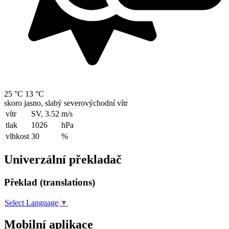
25 °C
13 °C
skoro jasno, slabý severovýchodní vítr
vítr
SV, 3.52
m/s
tlak
1026
hPa
vlhkost
30
%
Univerzální překladač
Překlad (translations)
Select Language
▼
Mobilní aplikace