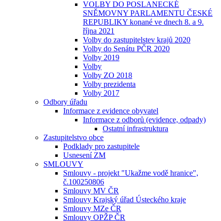
VOLBY DO POSLANECKÉ
SNĚMOVNY PARLAMENTU ČESKÉ
REPUBLIKY konané ve dnech 8. a 9.
října 2021
Volby do zastupitelstev krajů 2020
Volby do Senátu PČR 2020
Volby 2019
Volby
Volby ZO 2018
Volby prezidenta
Volby 2017
Odbory úřadu
Informace z evidence obyvatel
Informace z odborů (evidence, odpady)
Ostatní infrastruktura
Zastupitelstvo obce
Podklady pro zastupitele
Usnesení ZM
SMLOUVY
Smlouvy - projekt "Ukažme vodě hranice",
č.100250806
Smlouvy MV ČR
Smlouvy Krajský úřad Ústeckého kraje
Smlouvy MZe ČR
Smlouvy OPŽP ČR