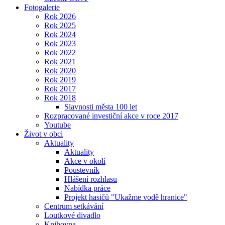
Fotogalerie
Rok 2026
Rok 2025
Rok 2024
Rok 2023
Rok 2022
Rok 2021
Rok 2020
Rok 2019
Rok 2017
Rok 2018
Slavnosti města 100 let
Rozpracované investiční akce v roce 2017
Youtube
Život v obci
Aktuality
Aktuality
Akce v okolí
Poustevník
Hlášení rozhlasu
Nabídka práce
Projekt hasičů "Ukažme vodě hranice"
Centrum setkávání
Loutkové divadlo
Knihovna