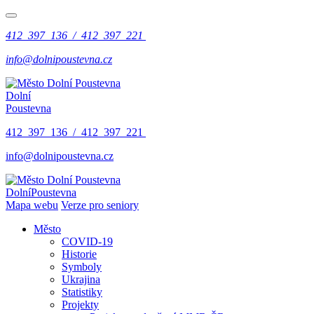
412 397 136 / 412 397 221
info@dolnipoustevna.cz
Dolní
Poustevna
412 397 136 / 412 397 221
info@dolnipoustevna.cz
Dolní
Poustevna
Mapa webu
Verze pro seniory
Město
COVID-19
Historie
Symboly
Ukrajina
Statistiky
Projekty