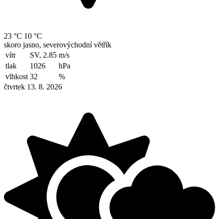
23 °C
10 °C
skoro jasno, severovýchodní větřík
vítr
SV, 2.85
m/s
tlak
1026
hPa
vlhkost
32
%
čtvrtek 13. 8. 2026