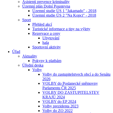
Asistenti prevence kriminality
Územní plán Dolní Poustevna
Územní studie ÚS 1 "Jakamado" - 2018
Územní studie ÚS 2 "Na Kopci" - 2018
Sport
Přehled akcí
Turistické informace a tipy na výlety
Rezervace a ceny
Ubytování
hala
Sportovní aktivity
Úřad
Aktuality
Pokyny k platbám
Úřední deska
Volby
Volby do zastupitelstvech obcí a do Senátu
2026
VOLBY do Poslanecké sněmovny
Parlamentu ČR 2025
VOLBY DO ZASTUPITELSTEV
KRAJŮ 2024
VOLBY do EP 2024
Volby prezidenta 2023
Volby do ZO 2022