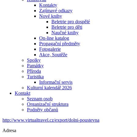
Kontakty
Zajímavé odkazy
Nové knihy
Beletrie pro dospělé
Beletrie pro děti
Naučné knihy
On-line katalog
Propagační předměty
Fotogalerie
Akce, Soutěže
Spolky
Památky
Příroda
Turistika
Informační servis
Kulturní kalendář 2026
Kontakt
Seznam osob
Organizační struktura
Podněty občanů
http://www.virtualtravel.cz/export/dolni-poustevna
Adresa