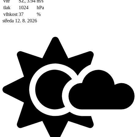
vítr
SZ, 3.94
m/s
tlak
1024
hPa
vlhkost
37
%
středa 12. 8. 2026