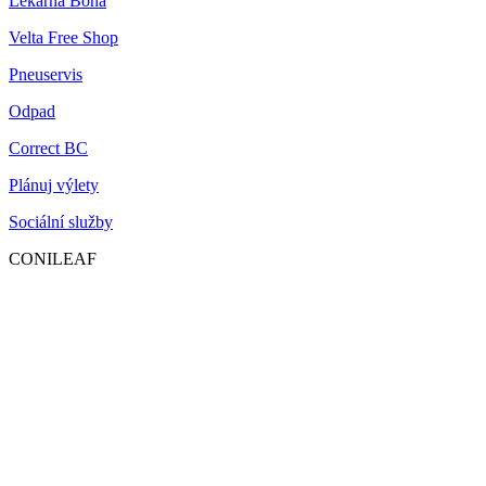
Lékarna Bona
Velta Free Shop
Pneuservis
Odpad
Correct BC
Plánuj výlety
Sociální služby
CONILEAF