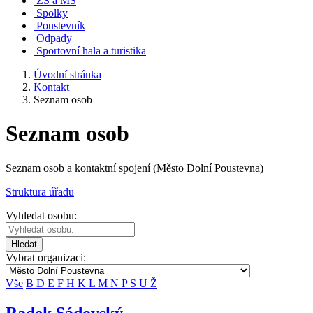
ZŠ a MŠ
Spolky
Poustevník
Odpady
Sportovní hala a turistika
Úvodní stránka
Kontakt
Seznam osob
Seznam osob
Seznam osob a kontaktní spojení (Město Dolní Poustevna)
Struktura úřadu
Vyhledat osobu:
Hledat
Vybrat organizaci:
Vše
B
D
E
F
H
K
L
M
N
P
S
U
Ž
Radek Sádovský