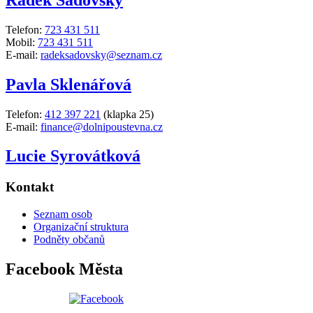
Telefon:
723 431 511
Mobil:
723 431 511
E-mail:
radeksadovsky@seznam.cz
Pavla Sklenářová
Telefon:
412 397 221
(klapka 25)
E-mail:
finance@dolnipoustevna.cz
Lucie Syrovátková
Kontakt
Seznam osob
Organizační struktura
Podněty občanů
Facebook Města