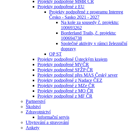
Projekty podpořené MMR ČR
Projekty podpořené z EU
Projekty podpořené z programu Interreg
Česko - Sasko 2021 - 2027
Na kole za sousedy č. projektu:
100693262
Borderland Trails, č. projektu:
100694738
Společné aktivity v rámci železniční
dopravy
OP ST
Projekty podpořené Ústeckým krajem
Projekty podpořené MVČR
Projekty podpořené SFŽP ČR
Projekty podpořené přes MAS Český sever
Projekty podpořené z Nadace ČEZ
Projekty podpořené z MZe ČR
Projekty podpořené z MO ČR
Projekty podpořené z MF ČR
Partnerství
Školství
Zdravotnictví
Informační servis
Ubytování a stravování
Ankety