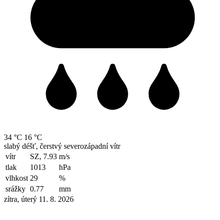
34 °C
16 °C
slabý déšť, čerstvý severozápadní vítr
vítr
SZ, 7.93
m/s
tlak
1013
hPa
vlhkost
29
%
srážky
0.77
mm
zítra, úterý 11. 8. 2026